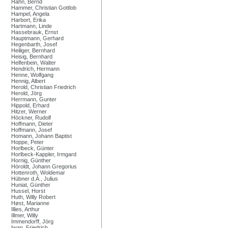
Hahn, Bernd
Hammer, Christian Gottlob
Hampel, Angela
Harbort, Erika
Hartmann, Linde
Hassebrauk, Ernst
Hauptmann, Gerhard
Hegenbarth, Josef
Heiliger, Bernhard
Heisig, Bernhard
Helfenbein, Walter
Hendrich, Hermann
Henne, Wolfgang
Hennig, Albert
Herold, Christian Friedrich
Herold, Jörg
Herrmann, Gunter
Hippold, Erhard
Hitzer, Werner
Höckner, Rudolf
Hoffmann, Dieter
Hoffmann, Josef
Homann, Johann Baptist
Hoppe, Peter
Horlbeck, Günter
Horlbeck-Kappler, Irmgard
Hornig, Günther
Höroldt, Johann Gregorius
Hottenroth, Woldemar
Hübner d.Ä., Julius
Huniat, Günther
Hussel, Horst
Huth, Willy Robert
Høst, Marianne
Illies, Arthur
Illmer, Willy
Immendorff, Jörg
Iwan, Friedrich