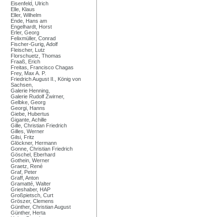
Eisenfeld, Ulrich
Elle, Klaus
Eller, Wilhelm
Ende, Hans am
Engelhardt, Horst
Erler, Georg
Felixmüller, Conrad
Fischer-Gurig, Adolf
Fleischer, Lutz
Florschuetz, Thomas
Fraaß, Erich
Freitas, Francisco Chagas
Frey, Max A. P.
Friedrich August II., König von
Sachsen,
Galerie Henning,
Galerie Rudolf Zwirner,
Gelbke, Georg
Georgi, Hanns
Giebe, Hubertus
Gigante, Achille
Gille, Christian Friedrich
Gilles, Werner
Gilsi, Fritz
Glöckner, Hermann
Gonne, Christian Friedrich
Göschel, Eberhard
Gothein, Werner
Graetz, René
Graf, Peter
Graff, Anton
Gramatté, Walter
Grieshaber, HAP
Großpietsch, Curt
Gröszer, Clemens
Günther, Christian August
Günther, Herta