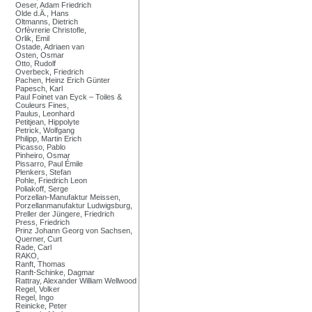
Oeser, Adam Friedrich
Olde d.Ä., Hans
Oltmanns, Dietrich
Orfèvrerie Christofle,
Orlik, Emil
Ostade, Adriaen van
Osten, Osmar
Otto, Rudolf
Overbeck, Friedrich
Pachen, Heinz Erich Günter
Papesch, Karl
Paul Foinet van Eyck – Toiles &
Couleurs Fines,
Paulus, Leonhard
Petitjean, Hippolyte
Petrick, Wolfgang
Philipp, Martin Erich
Picasso, Pablo
Pinheiro, Osmar
Pissarro, Paul Émile
Plenkers, Stefan
Pohle, Friedrich Leon
Poliakoff, Serge
Porzellan-Manufaktur Meissen,
Porzellanmanufaktur Ludwigsburg,
Preller der Jüngere, Friedrich
Press, Friedrich
Prinz Johann Georg von Sachsen,
Querner, Curt
Rade, Carl
RAKO,
Ranft, Thomas
Ranft-Schinke, Dagmar
Rattray, Alexander William Wellwood
Regel, Volker
Regel, Ingo
Reinicke, Peter