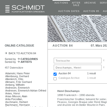
AUCTIONS
AFTER
ARCHIVE
SERV
SALE
AUCTION DATES
AUCTION 85
AU
ONLINE-CATALOGUE
AUCTION 84
07. März 20
BACK TO AUCTION 84
Sorted by
CATEGORIES
x
Sorted by
ARTISTS
x
457 Datensätze
Adamski, Hans Peter
Auction 84
1 result
Altenbourg, Gerhard
Catalogue Archive
1 result
Altenkirch, Otto
Altmann, Fritz Gerhard
Amberg, Wilhelm
Andresen, Emmerich
Andresen, Emmerich Adrian Otfried
Henri Deschamps
Antes, Horst
1898 Frankreich – 1990 ebenda
Arias-Misson, Alain
Arita Porzellan,
Französischer Grafiker, bekannt für seine
Aschmann, Herbert
Picasso, Georges Braque oder René Magri
Bachmann, Hermann
und druckte sie im Atelier Mourlot in Pairs.