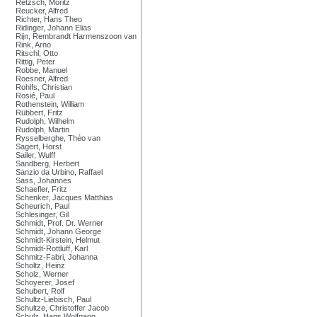
Retzsch, Moritz
Reucker, Alfred
Richter, Hans Theo
Ridinger, Johann Elias
Rijn, Rembrandt Harmenszoon van
Rink, Arno
Ritschl, Otto
Rittig, Peter
Robbe, Manuel
Roesner, Alfred
Rohlfs, Christian
Rosié, Paul
Rothenstein, William
Rübbert, Fritz
Rudolph, Wilhelm
Rudolph, Martin
Rysselberghe, Théo van
Sagert, Horst
Sailer, Wulff
Sandberg, Herbert
Sanzio da Urbino, Raffael
Sass, Johannes
Schaefler, Fritz
Schenker, Jacques Matthias
Scheurich, Paul
Schlesinger, Gil
Schmidt, Prof. Dr. Werner
Schmidt, Johann George
Schmidt-Kirstein, Helmut
Schmidt-Rottluff, Karl
Schmitz-Fabri, Johanna
Scholtz, Heinz
Scholz, Werner
Schoyerer, Josef
Schubert, Rolf
Schultz-Liebisch, Paul
Schultze, Christoffer Jacob
Schulz, Hans Wolfgang