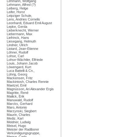
Lehmann, Wolfgang
Lehmann, Alfred (?)
Leiberg, Helge
Leifer, Horst
Leipziger Schule,
Lens, Andries Cornelis
Leonhardi, Eduard Emil August
Lepke, Gerda
Lieberknecht, Werner
Liebermann, Max
Liefrinck, Hans
Liesegang, Helmuth
Lindner, Ulrich
Liotard, Jean-Etienne
Löhner, Rudolf
Lohse, Carl
Lohse-Wächtler, Elfriede
Louis, Johann Jacob
Löwengard, Kurt
Luca Battelli & Cn.,
Lührig, Georg
Mackensen, Fritz
Mackintosh, Charles Rennie
Maetzel, Emil
Magnússon, Ari Alexander Ergis
Magritte, René
Mailick, Erik
Manuwald, Rudolf
Marcks, Gerhard
Maro, Antonio
Marzynski, Siegbert
Maurin, Charles
Mediz, Karl
Meidner, Ludwig
Meisel, Hugo
Meister der Radiborer
Verkündigungsgruppe,
Mense, Carlo