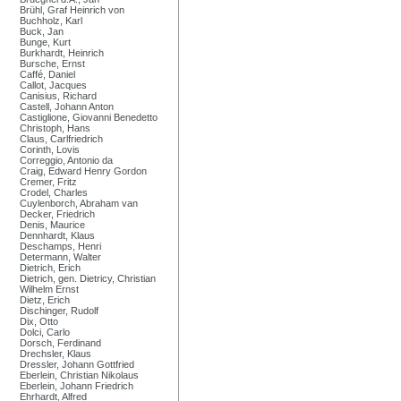
Brühl, Graf Heinrich von
Buchholz, Karl
Buck, Jan
Bunge, Kurt
Burkhardt, Heinrich
Bursche, Ernst
Caffé, Daniel
Callot, Jacques
Canisius, Richard
Castell, Johann Anton
Castiglione, Giovanni Benedetto
Christoph, Hans
Claus, Carlfriedrich
Corinth, Lovis
Correggio, Antonio da
Craig, Edward Henry Gordon
Cremer, Fritz
Crodel, Charles
Cuylenborch, Abraham van
Decker, Friedrich
Denis, Maurice
Dennhardt, Klaus
Deschamps, Henri
Determann, Walter
Dietrich, Erich
Dietrich, gen. Dietricy, Christian
Wilhelm Ernst
Dietz, Erich
Dischinger, Rudolf
Dix, Otto
Dolci, Carlo
Dorsch, Ferdinand
Drechsler, Klaus
Dressler, Johann Gottfried
Eberlein, Christian Nikolaus
Eberlein, Johann Friedrich
Ehrhardt, Alfred