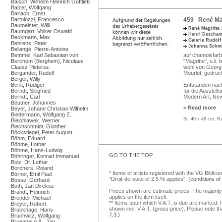
Baisch, Wilhelm Heinrich Gottlieb
Balzer, Wolfgang
Barlach, Ernst
Bartolozzi, Francesco
459 René Magr
Baumeister, Willi
René Magritte
Baumgart, Volker Oswald
Henri Descha
Beckmann, Max
Galerie Rudol
Behrens, Peter
Johanna Schmi
Bellangé, Pierre-Antoine
Bemmel, Karl Sebastian von
auf chamoisfarbe
Berchem (Berghem), Nicolaes
"Magritte", u.li
Claesz Pietersz.
wohl von Georget
Bergander, Rudolf
Mourlot, gedruc
Berger, Willy
Berlit, Rüdiger
Entstanden nac
Berndt, Siegfried
für die Ausstell
Berndt, Carl
Modern Art, New
Beutner, Johannes
> Read more
Beyer, Johann Christian Wilhelm
Biedermann, Wolfgang E.
St. 40 x 48 cm, R
Bielohlawek, Werner
Blechschmidt, Günther
Böckstiegel, Peter August
Böhm, Eduard
Böhme, Lothar
Böhme, Hans-Ludwig
GO TO THE TOP
Böhringer, Konrad Immanuel
Bolz, Dr. Lothar
Borchers, Roland
* Items of artists registered with the VG Bildku
Börner, Emil Paul
"Droit-de-suite of 2,5 % applies".
(conditions of
Bosse, Gerhard
Both, Jan Dircksz
Prices shown are estimate prices. The majority
Brandt, Heinrich
applies on the item itself.
Brendel, Michael
** Items upon which V.A.T. is due are marked. F
Breyer, Robert
shown incl. V.A.T. (gross price). Please note tha
Brockhage, Hans
7.3.)
Bruchwitz, Wolfgang
Brueghel d.Ä., Jan