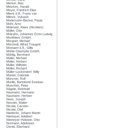
Merker, Max
Metzkes, Harald
Meyer, Friedrich Elias
Mieris d.Ä., Frans van
Milovic, Vukasin
Modersohn-Becker, Paula
Mohr, Arno
Molenaer, Klaes (Nicolaes)
Möller, Otto
Molzahn, Johannes Ernst Ludwig
Montblanc GmbH,
Morgner, Michael
Mörstedt, Alfred Traugott
Mostaert d.Ä., Gillis
Mühle-Glashütte GmbH,
Mühlig, Bernhard
Müller, Michael
Müller, Herbert
Müller, Wilhelm
Müller, Richard
Müller-Lückendorf, Willy
Münter, Gabriele
Münzner, Rolf
Murillo, Bartolomé Esteban
Muschter, Peter
Nägele, Reinhold
Naumann, Hermann
Naumann, Herbert
Nees, Joseph
Nessler, Walter
Nicolai, Carsten
Nicolai, Olaf
Niederée, Johann Martin
Niemeyer, Adelbert
Niemeyer-Holstein, Otto
Normann, Adelsteen
Oertel, Eberhard