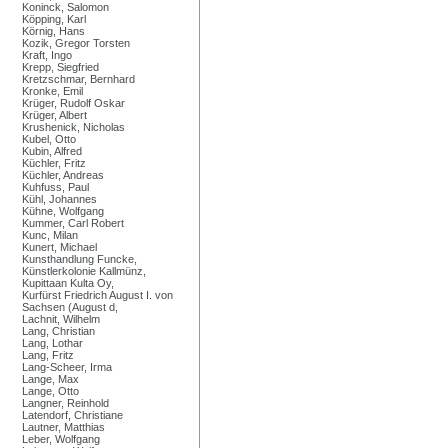
Koninck, Salomon
Köpping, Karl
Körnig, Hans
Kozik, Gregor Torsten
Kraft, Ingo
Krepp, Siegfried
Kretzschmar, Bernhard
Kronke, Emil
Krüger, Rudolf Oskar
Krüger, Albert
Krushenick, Nicholas
Kubel, Otto
Kubin, Alfred
Küchler, Fritz
Küchler, Andreas
Kuhfuss, Paul
Kühl, Johannes
Kühne, Wolfgang
Kummer, Carl Robert
Kunc, Milan
Kunert, Michael
Kunsthandlung Funcke,
Künstlerkolonie Kallmünz,
Kupittaan Kulta Oy,
Kurfürst Friedrich August I. von
Sachsen (August d,
Lachnit, Wilhelm
Lang, Christian
Lang, Lothar
Lang, Fritz
Lang-Scheer, Irma
Lange, Max
Lange, Otto
Langner, Reinhold
Latendorf, Christiane
Lautner, Matthias
Leber, Wolfgang