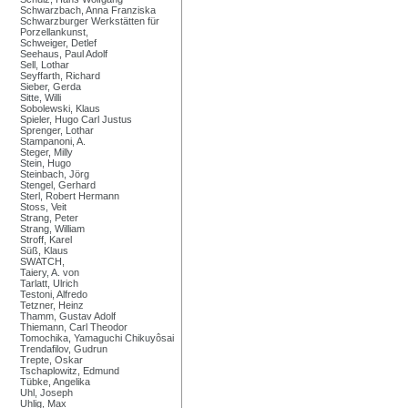
Schwarzbach, Anna Franziska
Schwarzburger Werkstätten für
Porzellankunst,
Schweiger, Detlef
Seehaus, Paul Adolf
Sell, Lothar
Seyffarth, Richard
Sieber, Gerda
Sitte, Willi
Sobolewski, Klaus
Spieler, Hugo Carl Justus
Sprenger, Lothar
Stampanoni, A.
Steger, Milly
Stein, Hugo
Steinbach, Jörg
Stengel, Gerhard
Sterl, Robert Hermann
Stoss, Veit
Strang, Peter
Strang, William
Stroff, Karel
Süß, Klaus
SWATCH,
Taiery, A. von
Tarlatt, Ulrich
Testoni, Alfredo
Tetzner, Heinz
Thamm, Gustav Adolf
Thiemann, Carl Theodor
Tomochika, Yamaguchi Chikuyôsai
Trendafilov, Gudrun
Trepte, Oskar
Tschaplowitz, Edmund
Tübke, Angelika
Uhl, Joseph
Uhlig, Max