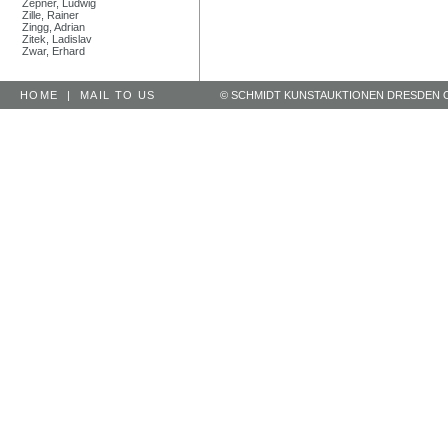
Zepner, Ludwig
Zille, Rainer
Zingg, Adrian
Zitek, Ladislav
Zwar, Erhard
HOME
|
MAIL TO US
© SCHMIDT KUNSTAUKTIONEN DRESDEN