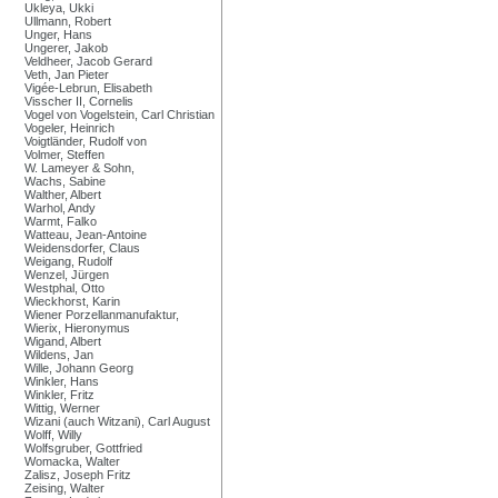
Ukleya, Ukki
Ullmann, Robert
Unger, Hans
Ungerer, Jakob
Veldheer, Jacob Gerard
Veth, Jan Pieter
Vigée-Lebrun, Elisabeth
Visscher II, Cornelis
Vogel von Vogelstein, Carl Christian
Vogeler, Heinrich
Voigtländer, Rudolf von
Volmer, Steffen
W. Lameyer & Sohn,
Wachs, Sabine
Walther, Albert
Warhol, Andy
Warmt, Falko
Watteau, Jean-Antoine
Weidensdorfer, Claus
Weigang, Rudolf
Wenzel, Jürgen
Westphal, Otto
Wieckhorst, Karin
Wiener Porzellanmanufaktur,
Wierix, Hieronymus
Wigand, Albert
Wildens, Jan
Wille, Johann Georg
Winkler, Hans
Winkler, Fritz
Wittig, Werner
Wizani (auch Witzani), Carl August
Wolff, Willy
Wolfsgruber, Gottfried
Womacka, Walter
Zalisz, Joseph Fritz
Zeising, Walter