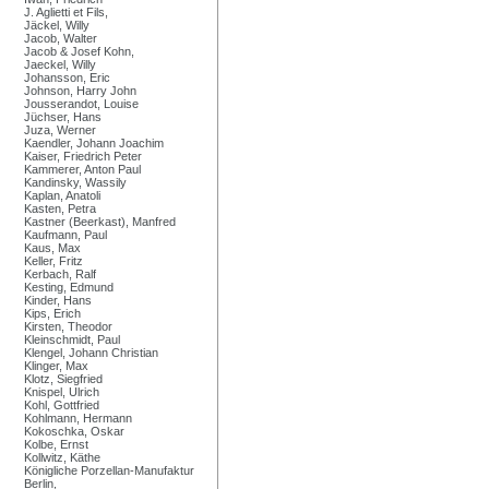
J. Aglietti et Fils,
Jäckel, Willy
Jacob, Walter
Jacob & Josef Kohn,
Jaeckel, Willy
Johansson, Eric
Johnson, Harry John
Jousserandot, Louise
Jüchser, Hans
Juza, Werner
Kaendler, Johann Joachim
Kaiser, Friedrich Peter
Kammerer, Anton Paul
Kandinsky, Wassily
Kaplan, Anatoli
Kasten, Petra
Kastner (Beerkast), Manfred
Kaufmann, Paul
Kaus, Max
Keller, Fritz
Kerbach, Ralf
Kesting, Edmund
Kinder, Hans
Kips, Erich
Kirsten, Theodor
Kleinschmidt, Paul
Klengel, Johann Christian
Klinger, Max
Klotz, Siegfried
Knispel, Ulrich
Kohl, Gottfried
Kohlmann, Hermann
Kokoschka, Oskar
Kolbe, Ernst
Kollwitz, Käthe
Königliche Porzellan-Manufaktur
Berlin,