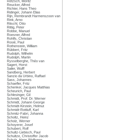
Retzsch, Moritz
Reucker, Alfred
Richter, Hans Theo
Ridinger, Johann Elias
Rijn, Rembrandt Harmenszoon van
Rink, Arno
Ritschl, Otto
Rittig, Peter
Robbe, Manuel
Roesner, Alfred
Rohlfs, Christian
Rosié, Paul
Rothenstein, William
Rübbert, Fritz
Rudolph, Wilhelm
Rudolph, Martin
Rysselberghe, Théo van
Sagert, Horst
Sailer, Wulff
Sandberg, Herbert
Sanzio da Urbino, Raffael
Sass, Johannes
Schaefler, Fritz
Schenker, Jacques Matthias
Scheurich, Paul
Schlesinger, Gil
Schmidt, Prof. Dr. Werner
Schmidt, Johann George
Schmidt-Kirstein, Helmut
Schmidt-Rottluff, Karl
Schmitz-Fabri, Johanna
Scholtz, Heinz
Scholz, Werner
Schoyerer, Josef
Schubert, Rolf
Schultz-Liebisch, Paul
Schultze, Christoffer Jacob
Schulz, Hans Wolfgang