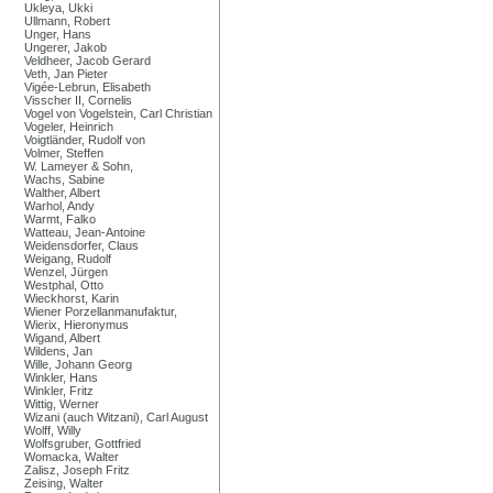
Ukleya, Ukki
Ullmann, Robert
Unger, Hans
Ungerer, Jakob
Veldheer, Jacob Gerard
Veth, Jan Pieter
Vigée-Lebrun, Elisabeth
Visscher II, Cornelis
Vogel von Vogelstein, Carl Christian
Vogeler, Heinrich
Voigtländer, Rudolf von
Volmer, Steffen
W. Lameyer & Sohn,
Wachs, Sabine
Walther, Albert
Warhol, Andy
Warmt, Falko
Watteau, Jean-Antoine
Weidensdorfer, Claus
Weigang, Rudolf
Wenzel, Jürgen
Westphal, Otto
Wieckhorst, Karin
Wiener Porzellanmanufaktur,
Wierix, Hieronymus
Wigand, Albert
Wildens, Jan
Wille, Johann Georg
Winkler, Hans
Winkler, Fritz
Wittig, Werner
Wizani (auch Witzani), Carl August
Wolff, Willy
Wolfsgruber, Gottfried
Womacka, Walter
Zalisz, Joseph Fritz
Zeising, Walter