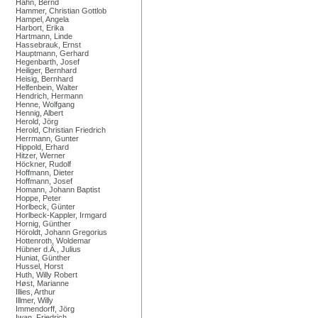
Hahn, Bernd
Hammer, Christian Gottlob
Hampel, Angela
Harbort, Erika
Hartmann, Linde
Hassebrauk, Ernst
Hauptmann, Gerhard
Hegenbarth, Josef
Heiliger, Bernhard
Heisig, Bernhard
Helfenbein, Walter
Hendrich, Hermann
Henne, Wolfgang
Hennig, Albert
Herold, Jörg
Herold, Christian Friedrich
Herrmann, Gunter
Hippold, Erhard
Hitzer, Werner
Höckner, Rudolf
Hoffmann, Dieter
Hoffmann, Josef
Homann, Johann Baptist
Hoppe, Peter
Horlbeck, Günter
Horlbeck-Kappler, Irmgard
Hornig, Günther
Höroldt, Johann Gregorius
Hottenroth, Woldemar
Hübner d.Ä., Julius
Huniat, Günther
Hussel, Horst
Huth, Willy Robert
Høst, Marianne
Illies, Arthur
Illmer, Willy
Immendorff, Jörg
Iwan, Friedrich