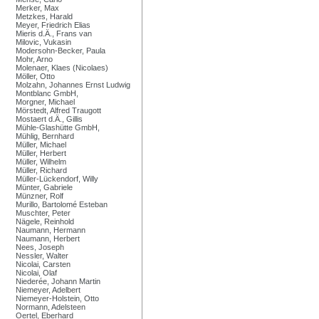
Merker, Max
Metzkes, Harald
Meyer, Friedrich Elias
Mieris d.Ä., Frans van
Milovic, Vukasin
Modersohn-Becker, Paula
Mohr, Arno
Molenaer, Klaes (Nicolaes)
Möller, Otto
Molzahn, Johannes Ernst Ludwig
Montblanc GmbH,
Morgner, Michael
Mörstedt, Alfred Traugott
Mostaert d.Ä., Gillis
Mühle-Glashütte GmbH,
Mühlig, Bernhard
Müller, Michael
Müller, Herbert
Müller, Wilhelm
Müller, Richard
Müller-Lückendorf, Willy
Münter, Gabriele
Münzner, Rolf
Murillo, Bartolomé Esteban
Muschter, Peter
Nägele, Reinhold
Naumann, Hermann
Naumann, Herbert
Nees, Joseph
Nessler, Walter
Nicolai, Carsten
Nicolai, Olaf
Niederée, Johann Martin
Niemeyer, Adelbert
Niemeyer-Holstein, Otto
Normann, Adelsteen
Oertel, Eberhard