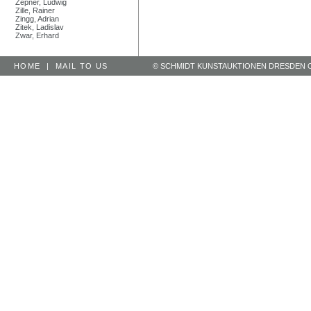
Zepner, Ludwig
Zille, Rainer
Zingg, Adrian
Zitek, Ladislav
Zwar, Erhard
HOME
|
MAIL TO US
© SCHMIDT KUNSTAUKTIONEN DRESDEN