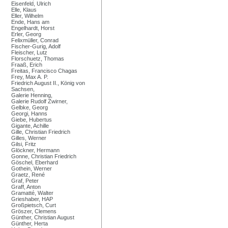
Eisenfeld, Ulrich
Elle, Klaus
Eller, Wilhelm
Ende, Hans am
Engelhardt, Horst
Erler, Georg
Felixmüller, Conrad
Fischer-Gurig, Adolf
Fleischer, Lutz
Florschuetz, Thomas
Fraaß, Erich
Freitas, Francisco Chagas
Frey, Max A. P.
Friedrich August II., König von
Sachsen,
Galerie Henning,
Galerie Rudolf Zwirner,
Gelbke, Georg
Georgi, Hanns
Giebe, Hubertus
Gigante, Achille
Gille, Christian Friedrich
Gilles, Werner
Gilsi, Fritz
Glöckner, Hermann
Gonne, Christian Friedrich
Göschel, Eberhard
Gothein, Werner
Graetz, René
Graf, Peter
Graff, Anton
Gramatté, Walter
Grieshaber, HAP
Großpietsch, Curt
Gröszer, Clemens
Günther, Christian August
Günther, Herta