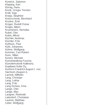
Koninck, Salomon
Köpping, Karl
Körnig, Hans
Kozik, Gregor Torsten
Kraft, Ingo
Krepp, Siegfried
Kretzschmar, Bernhard
Kronke, Emil
Krüger, Rudolf Oskar
Krüger, Albert
Krushenick, Nicholas
Kubel, Otto
Kubin, Alfred
Küchler, Andreas
Küchler, Fritz
Kuhfuss, Paul
Kühl, Johannes
Kühne, Wolfgang
Kummer, Carl Robert
Kunc, Milan
Kunert, Michael
Kunsthandlung Funcke,
Künstlerkolonie Kallmünz,
Kupittaan Kulta Oy,
Kurfürst Friedrich August I. von
Sachsen (August d,
Lachnit, Wilhelm
Lang, Christian
Lang, Lothar
Lang, Fritz
Lang-Scheer, Irma
Lange, Otto
Lange, Max
Langner, Reinhold
Latendorf, Christiane
Lautner, Matthias
Leber, Wolfgang