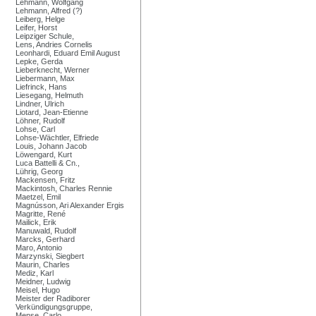
Lehmann, Wolfgang
Lehmann, Alfred (?)
Leiberg, Helge
Leifer, Horst
Leipziger Schule,
Lens, Andries Cornelis
Leonhardi, Eduard Emil August
Lepke, Gerda
Lieberknecht, Werner
Liebermann, Max
Liefrinck, Hans
Liesegang, Helmuth
Lindner, Ulrich
Liotard, Jean-Etienne
Löhner, Rudolf
Lohse, Carl
Lohse-Wächtler, Elfriede
Louis, Johann Jacob
Löwengard, Kurt
Luca Battelli & Cn.,
Lührig, Georg
Mackensen, Fritz
Mackintosh, Charles Rennie
Maetzel, Emil
Magnússon, Ari Alexander Ergis
Magritte, René
Mailick, Erik
Manuwald, Rudolf
Marcks, Gerhard
Maro, Antonio
Marzynski, Siegbert
Maurin, Charles
Mediz, Karl
Meidner, Ludwig
Meisel, Hugo
Meister der Radiborer
Verkündigungsgruppe,
Mense, Carlo