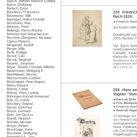
Baisch, Wilhelm Heinrich Gottlieb
Balzer, Wolfgang
Barlach, Ernst
Bartolozzi, Francesco
234 Friedric
Baumeister, Willi
Nach 1834.
Baumgart, Volker Oswald
Friedrich Ove
Beckmann, Max
Behrens, Peter
auf festem Velin
Bellangé, Pierre-Antoine
Bemmel, Karl Sebastian von
Detailstudie na
Berchem (Berghem), Nicolaes
1835, Berliner P
Claesz Pietersz.
Bergander, Rudolf
Vgl.: Ausst. Ka
Berger, Willy
zweihundertsten
Berlit, Rüdiger
Farbabb.; Katal
Berndt, Carl
Karlsruhe, 1978,
Berndt, Siegfried
Randbereich mit me
Beutner, Johannes
angeschmutzt und 
Beyer, Johann Christian Wilhelm
26,5 x 20,6 cm.
Biedermann, Wolfgang E.
Bielohlawek, Werner
Blechschmidt, Günther
Böckstiegel, Peter August
Böhm, Eduard
Böhme, Lothar
258 Hans am E
Böhme, Hans-Ludwig
Vogeler "Vom
Böhringer, Konrad Immanuel
Hans am Ende
Bolz, Dr. Lothar
Fritz Mackens
Borchers, Roland
Friedrich Ove
Börner, Emil Paul
Heinrich Voge
Bosse, Gerhard
Both, Jan Dircksz
13 etchings auf 
Brandt, Heinrich
von Heinrich Vog
Brendel, Michael
monogrammiert. 
Breyer, Robert
Hand. Publikati
Brockhage, Hans
von Otto Felsing
Bruchwitz, Wolfgang
Flügelmappe mit
Brueghel d.Ä., Jan