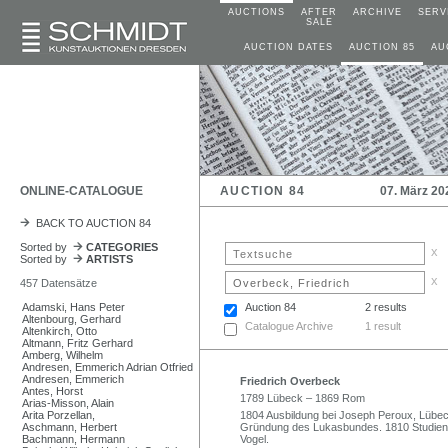
AUCTIONS
AFTER
ARCHIVE
SERV
SALE
AUCTION DATES
AUCTION 85
AU
ONLINE-CATALOGUE
AUCTION 84
07. März 20
BACK TO AUCTION 84
Sorted by
CATEGORIES
x
Sorted by
ARTISTS
x
457 Datensätze
Adamski, Hans Peter
Auction 84
2 results
Altenbourg, Gerhard
Catalogue Archive
1 result
Altenkirch, Otto
Altmann, Fritz Gerhard
Amberg, Wilhelm
Andresen, Emmerich Adrian Otfried
Andresen, Emmerich
Friedrich Overbeck
Antes, Horst
1789 Lübeck – 1869 Rom
Arias-Misson, Alain
Arita Porzellan,
1804 Ausbildung bei Joseph Peroux, Lübec
Aschmann, Herbert
Gründung des Lukasbundes. 1810 Studien
Bachmann, Hermann
Vogel.