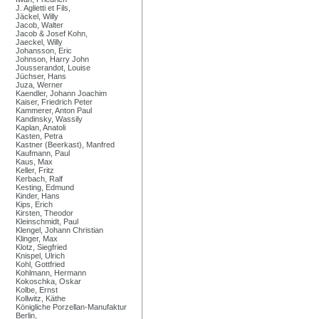
J. Aglietti et Fils,
Jäckel, Willy
Jacob, Walter
Jacob & Josef Kohn,
Jaeckel, Willy
Johansson, Eric
Johnson, Harry John
Jousserandot, Louise
Jüchser, Hans
Juza, Werner
Kaendler, Johann Joachim
Kaiser, Friedrich Peter
Kammerer, Anton Paul
Kandinsky, Wassily
Kaplan, Anatoli
Kasten, Petra
Kastner (Beerkast), Manfred
Kaufmann, Paul
Kaus, Max
Keller, Fritz
Kerbach, Ralf
Kesting, Edmund
Kinder, Hans
Kips, Erich
Kirsten, Theodor
Kleinschmidt, Paul
Klengel, Johann Christian
Klinger, Max
Klotz, Siegfried
Knispel, Ulrich
Kohl, Gottfried
Kohlmann, Hermann
Kokoschka, Oskar
Kolbe, Ernst
Kollwitz, Käthe
Königliche Porzellan-Manufaktur
Berlin,