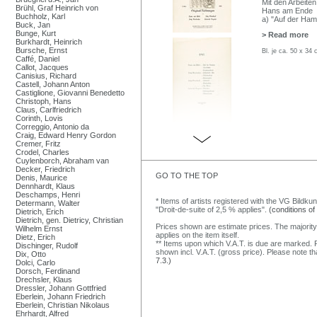
Mit den Arbeiten
Brühl, Graf Heinrich von
Hans am Ende
Buchholz, Karl
a) "Auf der Ham
Buck, Jan
Bunge, Kurt
> Read more
Burkhardt, Heinrich
Bursche, Ernst
Bl. je ca. 50 x 3
Caffé, Daniel
Callot, Jacques
Canisius, Richard
Castell, Johann Anton
Castiglione, Giovanni Benedetto
Christoph, Hans
Claus, Carlfriedrich
Corinth, Lovis
Correggio, Antonio da
Craig, Edward Henry Gordon
Cremer, Fritz
Crodel, Charles
Cuylenborch, Abraham van
Decker, Friedrich
GO TO THE TOP
Denis, Maurice
Dennhardt, Klaus
Deschamps, Henri
* Items of artists registered with the VG Bildku
Determann, Walter
"Droit-de-suite of 2,5 % applies".
(conditions of
Dietrich, Erich
Dietrich, gen. Dietricy, Christian
Prices shown are estimate prices. The majority
Wilhelm Ernst
applies on the item itself.
Dietz, Erich
** Items upon which V.A.T. is due are marked. F
Dischinger, Rudolf
shown incl. V.A.T. (gross price). Please note tha
Dix, Otto
7.3.)
Dolci, Carlo
Dorsch, Ferdinand
Drechsler, Klaus
Dressler, Johann Gottfried
Eberlein, Johann Friedrich
Eberlein, Christian Nikolaus
Ehrhardt, Alfred