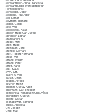
Schwarzbach, Anna Franziska
Schwarzburger Werkstätten für
Porzellankunst,
Schweiger, Detlef
Seehaus, Paul Adolf
Sell, Lothar
Seyffarth, Richard
Sieber, Gerda
Sitte, Willi
Sobolewski, Klaus
Spieler, Hugo Carl Justus
Sprenger, Lothar
Stampanoni, A.
Steger, Milly
Stein, Hugo
Steinbach, Jörg
Stengel, Gerhard
Sterl, Robert Hermann
Stoss, Veit
Strang, William
Strang, Peter
Stroff, Karel
Süß, Klaus
SWATCH,
Taiery, A. von
Tarlatt, Ulrich
Testoni, Alfredo
Tetzner, Heinz
Thamm, Gustav Adolf
Thiemann, Carl Theodor
Tomochika, Yamaguchi Chikuyôsai
Trendafilov, Gudrun
Trepte, Oskar
Tschaplowitz, Edmund
Tübke, Angelika
Uhl, Joseph
Uhlig, Max