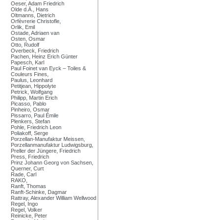
Oeser, Adam Friedrich
Olde d.Ä., Hans
Oltmanns, Dietrich
Orfèvrerie Christofle,
Orlik, Emil
Ostade, Adriaen van
Osten, Osmar
Otto, Rudolf
Overbeck, Friedrich
Pachen, Heinz Erich Günter
Papesch, Karl
Paul Foinet van Eyck – Toiles &
Couleurs Fines,
Paulus, Leonhard
Petitjean, Hippolyte
Petrick, Wolfgang
Philipp, Martin Erich
Picasso, Pablo
Pinheiro, Osmar
Pissarro, Paul Émile
Plenkers, Stefan
Pohle, Friedrich Leon
Poliakoff, Serge
Porzellan-Manufaktur Meissen,
Porzellanmanufaktur Ludwigsburg,
Preller der Jüngere, Friedrich
Press, Friedrich
Prinz Johann Georg von Sachsen,
Querner, Curt
Rade, Carl
RAKO,
Ranft, Thomas
Ranft-Schinke, Dagmar
Rattray, Alexander William Wellwood
Regel, Ingo
Regel, Volker
Reinicke, Peter