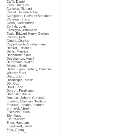
Caffé, Daniel
Callot, Jacques
Canisius, Richard
Castell, Johann Anton
Castiglione, Giovanni Benedetto
Christoph, Hans
Claus, Carlfriedrich
Corinth, Lovis
Correggio, Antonio da
Craig, Edward Henry Gordon
Cremer, Fritz
Crodel, Charles
Cuylenborch, Abraham van
Decker, Friedrich
Denis, Maurice
Dennhardt, Klaus
Deschamps, Henri
Determann, Walter
Dietrich, Erich
Dietrich, gen. Dietricy, Christian
Wilhelm Ernst
Dietz, Erich
Dischinger, Rudolf
Dix, Otto
Dolci, Carlo
Dorsch, Ferdinand
Drechsler, Klaus
Dressler, Johann Gottfried
Eberlein, Christian Nikolaus
Eberlein, Johann Friedrich
Ehrhardt, Alfred
Eisenfeld, Ulrich
Elle, Klaus
Eller, Wilhelm
Ende, Hans am
Engelhardt, Horst
Erler, Georg