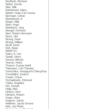
Seyffarth, Richard
Sieber, Gerda
Sitte, Willi
Sobolewski, Klaus
Spieler, Hugo Carl Justus
Sprenger, Lothar
Stampanoni, A.
Steger, Milly
Stein, Hugo
Steinbach, Jörg
Stengel, Gerhard
Sterl, Robert Hermann
Stoss, Veit
Strang, Peter
Strang, William
Stroff, Karel
Süß, Klaus
SWATCH,
Taiery, A. von
Tarlatt, Ulrich
Testoni, Alfredo
Tetzner, Heinz
Thamm, Gustav Adolf
Thiemann, Carl Theodor
Tomochika, Yamaguchi Chikuyôsai
Trendafilov, Gudrun
Trepte, Oskar
Tschaplowitz, Edmund
Tübke, Angelika
Uhl, Joseph
Uhlig, Max
Ukleya, Ukki
Ullmann, Robert
Unger, Hans
Ungerer, Jakob
Veldheer, Jacob Gerard
Veth, Jan Pieter