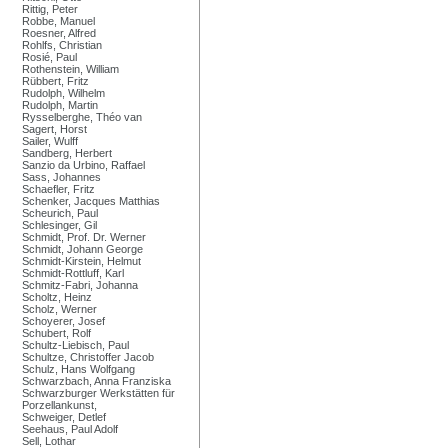
Rittig, Peter
Robbe, Manuel
Roesner, Alfred
Rohlfs, Christian
Rosié, Paul
Rothenstein, William
Rübbert, Fritz
Rudolph, Wilhelm
Rudolph, Martin
Rysselberghe, Théo van
Sagert, Horst
Sailer, Wulff
Sandberg, Herbert
Sanzio da Urbino, Raffael
Sass, Johannes
Schaefler, Fritz
Schenker, Jacques Matthias
Scheurich, Paul
Schlesinger, Gil
Schmidt, Prof. Dr. Werner
Schmidt, Johann George
Schmidt-Kirstein, Helmut
Schmidt-Rottluff, Karl
Schmitz-Fabri, Johanna
Scholtz, Heinz
Scholz, Werner
Schoyerer, Josef
Schubert, Rolf
Schultz-Liebisch, Paul
Schultze, Christoffer Jacob
Schulz, Hans Wolfgang
Schwarzbach, Anna Franziska
Schwarzburger Werkstätten für
Porzellankunst,
Schweiger, Detlef
Seehaus, Paul Adolf
Sell, Lothar