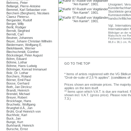
Behrens, Peter
Unsigniert. Ver
Bellangé, Pierre-Antoine
Künstlerfachhand
Bemmel, Karl Sebastian von
Stuckleiste gera
Berchem (Berghem), Nicolaes
Kunstausstellu
Claesz Pietersz.
handschriftliche
Bergander, Rudolf
Berger, Willy
Vgl.: Internatio
Berlit, Rüdiger
Internationalen
Berndt, Siegfried
Bildträger an der 
Berndt, Carl
Malschicht mit Re
Beutner, Johannes
Falzbereich berieb
Beyer, Johann Christian Wilhelm
66,8 x 36,1 cm, R
Biedermann, Wolfgang E.
Bielohlawek, Werner
Blechschmidt, Günther
Böckstiegel, Peter August
Böhm, Eduard
Böhme, Lothar
GO TO THE TOP
Böhme, Hans-Ludwig
Böhringer, Konrad Immanuel
Bolz, Dr. Lothar
* Items of artists registered with the VG Bildku
Borchers, Roland
"Droit-de-suite of 2,5 % applies".
(conditions of
Börner, Emil Paul
Bosse, Gerhard
Prices shown are estimate prices. The majority
Both, Jan Dircksz
applies on the item itself.
Brandt, Heinrich
** Items upon which V.A.T. is due are marked. F
Brendel, Michael
shown incl. V.A.T. (gross price). Please note tha
Breyer, Robert
7.3.)
Brockhage, Hans
Bruchwitz, Wolfgang
Brueghel d.Ä., Jan
Brühl, Graf Heinrich von
Buchholz, Karl
Buck, Jan
Bunge, Kurt
Burkhardt, Heinrich
Bursche, Ernst