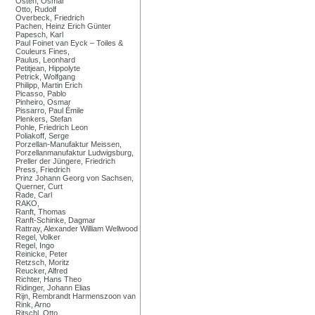
Osten, Osmar
Otto, Rudolf
Overbeck, Friedrich
Pachen, Heinz Erich Günter
Papesch, Karl
Paul Foinet van Eyck – Toiles &
Couleurs Fines,
Paulus, Leonhard
Petitjean, Hippolyte
Petrick, Wolfgang
Philipp, Martin Erich
Picasso, Pablo
Pinheiro, Osmar
Pissarro, Paul Émile
Plenkers, Stefan
Pohle, Friedrich Leon
Poliakoff, Serge
Porzellan-Manufaktur Meissen,
Porzellanmanufaktur Ludwigsburg,
Preller der Jüngere, Friedrich
Press, Friedrich
Prinz Johann Georg von Sachsen,
Querner, Curt
Rade, Carl
RAKO,
Ranft, Thomas
Ranft-Schinke, Dagmar
Rattray, Alexander William Wellwood
Regel, Volker
Regel, Ingo
Reinicke, Peter
Retzsch, Moritz
Reucker, Alfred
Richter, Hans Theo
Ridinger, Johann Elias
Rijn, Rembrandt Harmenszoon van
Rink, Arno
Ritschl, Otto