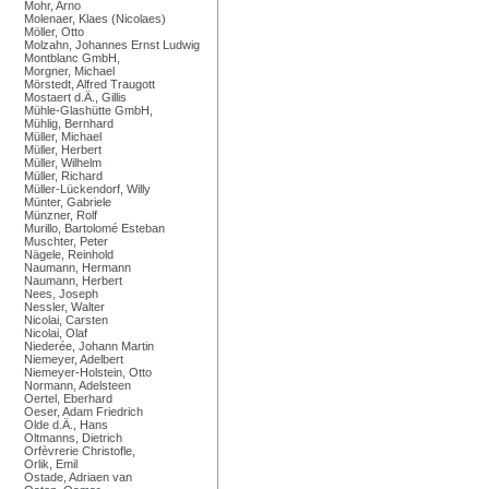
Mohr, Arno
Molenaer, Klaes (Nicolaes)
Möller, Otto
Molzahn, Johannes Ernst Ludwig
Montblanc GmbH,
Morgner, Michael
Mörstedt, Alfred Traugott
Mostaert d.Ä., Gillis
Mühle-Glashütte GmbH,
Mühlig, Bernhard
Müller, Michael
Müller, Herbert
Müller, Wilhelm
Müller, Richard
Müller-Lückendorf, Willy
Münter, Gabriele
Münzner, Rolf
Murillo, Bartolomé Esteban
Muschter, Peter
Nägele, Reinhold
Naumann, Hermann
Naumann, Herbert
Nees, Joseph
Nessler, Walter
Nicolai, Carsten
Nicolai, Olaf
Niederée, Johann Martin
Niemeyer, Adelbert
Niemeyer-Holstein, Otto
Normann, Adelsteen
Oertel, Eberhard
Oeser, Adam Friedrich
Olde d.Ä., Hans
Oltmanns, Dietrich
Orfèvrerie Christofle,
Orlik, Emil
Ostade, Adriaen van