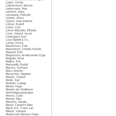
Lepke, Gerda
Lieberknecht, Werner
Liebermann, Max
Liefrinck, Hans
Liesegang, Helmuth
Lindner, Ulrich
Liotard, Jean-Etienne
Löhner, Rudolf
Lohse, Carl
Lohse-Wächtler, Elfriede
Louis, Johann Jacob
Löwengard, Kurt
Luca Battelli & Cn.,
Lührig, Georg
Mackensen, Fritz
Mackintosh, Charles Rennie
Maetzel, Emil
Magnússon, Ari Alexander Ergis
Magritte, René
Mailick, Erik
Manuwald, Rudolf
Marcks, Gerhard
Maro, Antonio
Marzynski, Siegbert
Maurin, Charles
Mediz, Karl
Meidner, Ludwig
Meisel, Hugo
Meister der Radiborer
Verkündigungsgruppe,
Mense, Carlo
Merker, Max
Metzkes, Harald
Meyer, Friedrich Elias
Mieris d.Ä., Frans van
Milovic, Vukasin
Modersohn-Becker, Paula