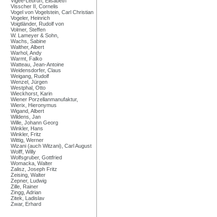
Vigée-Lebrun, Elisabeth
Visscher II, Cornelis
Vogel von Vogelstein, Carl Christian
Vogeler, Heinrich
Voigtländer, Rudolf von
Volmer, Steffen
W. Lameyer & Sohn,
Wachs, Sabine
Walther, Albert
Warhol, Andy
Warmt, Falko
Watteau, Jean-Antoine
Weidensdorfer, Claus
Weigang, Rudolf
Wenzel, Jürgen
Westphal, Otto
Wieckhorst, Karin
Wiener Porzellanmanufaktur,
Wierix, Hieronymus
Wigand, Albert
Wildens, Jan
Wille, Johann Georg
Winkler, Hans
Winkler, Fritz
Wittig, Werner
Wizani (auch Witzani), Carl August
Wolff, Willy
Wolfsgruber, Gottfried
Womacka, Walter
Zalisz, Joseph Fritz
Zeising, Walter
Zepner, Ludwig
Zille, Rainer
Zingg, Adrian
Zitek, Ladislav
Zwar, Erhard