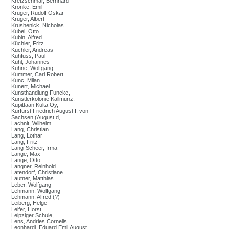
Kretzschmar, Bernhard
Kronke, Emil
Krüger, Rudolf Oskar
Krüger, Albert
Krushenick, Nicholas
Kubel, Otto
Kubin, Alfred
Küchler, Fritz
Küchler, Andreas
Kuhfuss, Paul
Kühl, Johannes
Kühne, Wolfgang
Kummer, Carl Robert
Kunc, Milan
Kunert, Michael
Kunsthandlung Funcke,
Künstlerkolonie Kallmünz,
Kupittaan Kulta Oy,
Kurfürst Friedrich August I. von
Sachsen (August d,
Lachnit, Wilhelm
Lang, Christian
Lang, Lothar
Lang, Fritz
Lang-Scheer, Irma
Lange, Max
Lange, Otto
Langner, Reinhold
Latendorf, Christiane
Lautner, Matthias
Leber, Wolfgang
Lehmann, Wolfgang
Lehmann, Alfred (?)
Leiberg, Helge
Leifer, Horst
Leipziger Schule,
Lens, Andries Cornelis
Leonhardi, Eduard Emil August