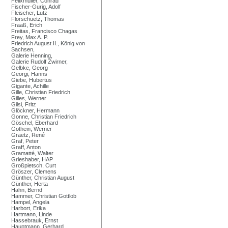
Felixmüller, Conrad
Fischer-Gurig, Adolf
Fleischer, Lutz
Florschuetz, Thomas
Fraaß, Erich
Freitas, Francisco Chagas
Frey, Max A. P.
Friedrich August II., König von
Sachsen,
Galerie Henning,
Galerie Rudolf Zwirner,
Gelbke, Georg
Georgi, Hanns
Giebe, Hubertus
Gigante, Achille
Gille, Christian Friedrich
Gilles, Werner
Gilsi, Fritz
Glöckner, Hermann
Gonne, Christian Friedrich
Göschel, Eberhard
Gothein, Werner
Graetz, René
Graf, Peter
Graff, Anton
Gramatté, Walter
Grieshaber, HAP
Großpietsch, Curt
Gröszer, Clemens
Günther, Christian August
Günther, Herta
Hahn, Bernd
Hammer, Christian Gottlob
Hampel, Angela
Harbort, Erika
Hartmann, Linde
Hassebrauk, Ernst
Hauptmann, Gerhard