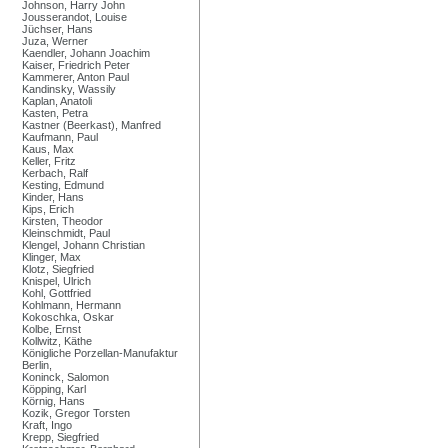
Johnson, Harry John
Jousserandot, Louise
Jüchser, Hans
Juza, Werner
Kaendler, Johann Joachim
Kaiser, Friedrich Peter
Kammerer, Anton Paul
Kandinsky, Wassily
Kaplan, Anatoli
Kasten, Petra
Kastner (Beerkast), Manfred
Kaufmann, Paul
Kaus, Max
Keller, Fritz
Kerbach, Ralf
Kesting, Edmund
Kinder, Hans
Kips, Erich
Kirsten, Theodor
Kleinschmidt, Paul
Klengel, Johann Christian
Klinger, Max
Klotz, Siegfried
Knispel, Ulrich
Kohl, Gottfried
Kohlmann, Hermann
Kokoschka, Oskar
Kolbe, Ernst
Kollwitz, Käthe
Königliche Porzellan-Manufaktur
Berlin,
Koninck, Salomon
Köpping, Karl
Körnig, Hans
Kozik, Gregor Torsten
Kraft, Ingo
Krepp, Siegfried