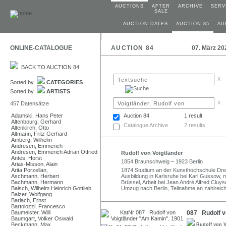
AUCTIONS
AFTER
ARCHIVE
SERV
SALE
AUCTION DATES
AUCTION 85
AU
ONLINE-CATALOGUE
AUCTION 84
07. März 20
BACK TO AUCTION 84
x
Sorted by
CATEGORIES
Sorted by
ARTISTS
x
457 Datensätze
Adamski, Hans Peter
Auction 84
1 result
Altenbourg, Gerhard
Catalogue Archive
2 results
Altenkirch, Otto
Altmann, Fritz Gerhard
Amberg, Wilhelm
Andresen, Emmerich
Andresen, Emmerich Adrian Otfried
Rudolf von Voigtländer
Antes, Horst
1854 Braunschweig – 1923 Berlin
Arias-Misson, Alain
Arita Porzellan,
1874 Studium an der Kunsthochschule Dres
Aschmann, Herbert
Ausbildung in Karlsruhe bei Karl Gussow, 
Bachmann, Hermann
Brüssel, Arbeit bei Jean André Alfred Cluys
Baisch, Wilhelm Heinrich Gottlieb
Umzug nach Berlin, Teilnahme an zahlreic
Balzer, Wolfgang
Barlach, Ernst
Bartolozzi, Francesco
Baumeister, Willi
087 Rudolf v
Baumgart, Volker Oswald
Beckmann, Max
Rudolf von 