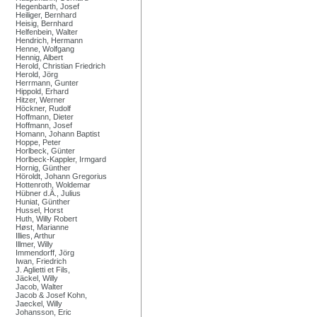
Hegenbarth, Josef
Heiliger, Bernhard
Heisig, Bernhard
Helfenbein, Walter
Hendrich, Hermann
Henne, Wolfgang
Hennig, Albert
Herold, Christian Friedrich
Herold, Jörg
Herrmann, Gunter
Hippold, Erhard
Hitzer, Werner
Höckner, Rudolf
Hoffmann, Dieter
Hoffmann, Josef
Homann, Johann Baptist
Hoppe, Peter
Horlbeck, Günter
Horlbeck-Kappler, Irmgard
Hornig, Günther
Höroldt, Johann Gregorius
Hottenroth, Woldemar
Hübner d.Ä., Julius
Huniat, Günther
Hussel, Horst
Huth, Willy Robert
Høst, Marianne
Illies, Arthur
Illmer, Willy
Immendorff, Jörg
Iwan, Friedrich
J. Aglietti et Fils,
Jäckel, Willy
Jacob, Walter
Jacob & Josef Kohn,
Jaeckel, Willy
Johansson, Eric