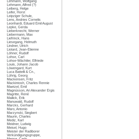
Lehmann, Wolfgang
Lehmann, Alfred (?)
Leiberg, Helge
Leifer, Horst
Leipziger Schule,
Lens, Andries Cornelis
Leonhardi, Eduard Emil August
Lepke, Gerda
Lieberknecht, Werner
Liebermann, Max
Liefrinck, Hans
Liesegang, Helmuth
Lindner, Ulrich
Liotard, Jean-Etienne
Löhner, Rudolf
Lohse, Carl
Lohse-Wächtler, Elfriede
Louis, Johann Jacob
Löwengard, Kurt
Luca Battelli & Cn.,
Lührig, Georg
Mackensen, Fritz
Mackintosh, Charles Rennie
Maetzel, Emil
Magnússon, Ari Alexander Ergis
Magritte, René
Mailick, Erik
Manuwald, Rudolf
Marcks, Gerhard
Maro, Antonio
Marzynski, Siegbert
Maurin, Charles
Mediz, Karl
Meidner, Ludwig
Meisel, Hugo
Meister der Radiborer
Verkündigungsgruppe,
Mense, Carlo