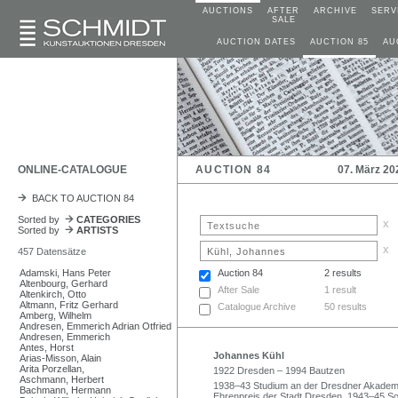
AUCTIONS
AFTER
ARCHIVE
SERV
SALE
AUCTION DATES
AUCTION 85
AU
ONLINE-CATALOGUE
AUCTION 84
07. März 20
BACK TO AUCTION 84
Sorted by
CATEGORIES
x
Sorted by
ARTISTS
x
457 Datensätze
Adamski, Hans Peter
Auction 84
2 results
Altenbourg, Gerhard
After Sale
1 result
Altenkirch, Otto
Altmann, Fritz Gerhard
Catalogue Archive
50 results
Amberg, Wilhelm
Andresen, Emmerich Adrian Otfried
Andresen, Emmerich
Antes, Horst
Johannes Kühl
Arias-Misson, Alain
Arita Porzellan,
1922 Dresden – 1994 Bautzen
Aschmann, Herbert
1938–43 Studium an der Dresdner Akademie
Bachmann, Hermann
Ehrenpreis der Stadt Dresden. 1943–45 So