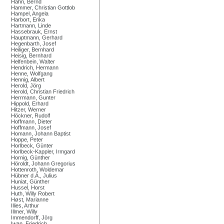
Hahn, Bernd
Hammer, Christian Gottlob
Hampel, Angela
Harbort, Erika
Hartmann, Linde
Hassebrauk, Ernst
Hauptmann, Gerhard
Hegenbarth, Josef
Heiliger, Bernhard
Heisig, Bernhard
Helfenbein, Walter
Hendrich, Hermann
Henne, Wolfgang
Hennig, Albert
Herold, Jörg
Herold, Christian Friedrich
Herrmann, Gunter
Hippold, Erhard
Hitzer, Werner
Höckner, Rudolf
Hoffmann, Dieter
Hoffmann, Josef
Homann, Johann Baptist
Hoppe, Peter
Horlbeck, Günter
Horlbeck-Kappler, Irmgard
Hornig, Günther
Höroldt, Johann Gregorius
Hottenroth, Woldemar
Hübner d.Ä., Julius
Huniat, Günther
Hussel, Horst
Huth, Willy Robert
Høst, Marianne
Illies, Arthur
Illmer, Willy
Immendorff, Jörg
Iwan, Friedrich