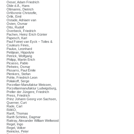
Oeser, Adam Friedrich
Olde d.Ä., Hans
Oltmanns, Dietrich
Orfèvrerie Christofle,
Orlik, Emil
Ostade, Adriaen van
Osten, Osmar
Otto, Rudolf
Overbeck, Friedrich
Pachen, Heinz Erich Günter
Papesch, Karl
Paul Foinet van Eyck – Toiles &
Couleurs Fines,
Paulus, Leonhard
Petitjean, Hippolyte
Petrick, Wolfgang
Philipp, Martin Erich
Picasso, Pablo
Pinheiro, Osmar
Pissarro, Paul Émile
Plenkers, Stefan
Pohle, Friedrich Leon
Poliakoff, Serge
Porzellan-Manufaktur Meissen,
Porzellanmanufaktur Ludwigsburg,
Preller der Jüngere, Friedrich
Press, Friedrich
Prinz Johann Georg von Sachsen,
Querner, Curt
Rade, Carl
RAKO,
Ranft, Thomas
Ranft-Schinke, Dagmar
Rattray, Alexander William Wellwood
Regel, Ingo
Regel, Volker
Reinicke, Peter