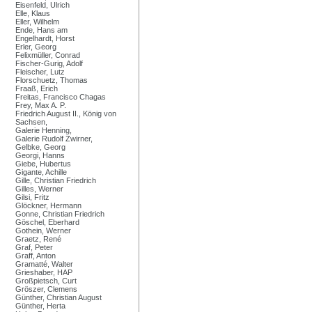
Eisenfeld, Ulrich
Elle, Klaus
Eller, Wilhelm
Ende, Hans am
Engelhardt, Horst
Erler, Georg
Felixmüller, Conrad
Fischer-Gurig, Adolf
Fleischer, Lutz
Florschuetz, Thomas
Fraaß, Erich
Freitas, Francisco Chagas
Frey, Max A. P.
Friedrich August II., König von
Sachsen,
Galerie Henning,
Galerie Rudolf Zwirner,
Gelbke, Georg
Georgi, Hanns
Giebe, Hubertus
Gigante, Achille
Gille, Christian Friedrich
Gilles, Werner
Gilsi, Fritz
Glöckner, Hermann
Gonne, Christian Friedrich
Göschel, Eberhard
Gothein, Werner
Graetz, René
Graf, Peter
Graff, Anton
Gramatté, Walter
Grieshaber, HAP
Großpietsch, Curt
Gröszer, Clemens
Günther, Christian August
Günther, Herta