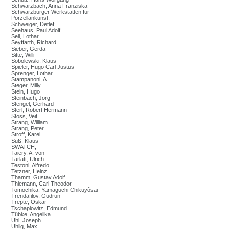
Schwarzbach, Anna Franziska
Schwarzburger Werkstätten für
Porzellankunst,
Schweiger, Detlef
Seehaus, Paul Adolf
Sell, Lothar
Seyffarth, Richard
Sieber, Gerda
Sitte, Willi
Sobolewski, Klaus
Spieler, Hugo Carl Justus
Sprenger, Lothar
Stampanoni, A.
Steger, Milly
Stein, Hugo
Steinbach, Jörg
Stengel, Gerhard
Sterl, Robert Hermann
Stoss, Veit
Strang, William
Strang, Peter
Stroff, Karel
Süß, Klaus
SWATCH,
Taiery, A. von
Tarlatt, Ulrich
Testoni, Alfredo
Tetzner, Heinz
Thamm, Gustav Adolf
Thiemann, Carl Theodor
Tomochika, Yamaguchi Chikuyôsai
Trendafilov, Gudrun
Trepte, Oskar
Tschaplowitz, Edmund
Tübke, Angelika
Uhl, Joseph
Uhlig, Max