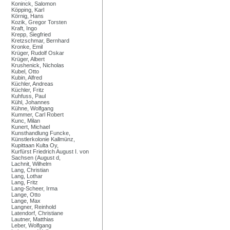
Koninck, Salomon
Köpping, Karl
Körnig, Hans
Kozik, Gregor Torsten
Kraft, Ingo
Krepp, Siegfried
Kretzschmar, Bernhard
Kronke, Emil
Krüger, Rudolf Oskar
Krüger, Albert
Krushenick, Nicholas
Kubel, Otto
Kubin, Alfred
Küchler, Andreas
Küchler, Fritz
Kuhfuss, Paul
Kühl, Johannes
Kühne, Wolfgang
Kummer, Carl Robert
Kunc, Milan
Kunert, Michael
Kunsthandlung Funcke,
Künstlerkolonie Kallmünz,
Kupittaan Kulta Oy,
Kurfürst Friedrich August I. von
Sachsen (August d,
Lachnit, Wilhelm
Lang, Christian
Lang, Lothar
Lang, Fritz
Lang-Scheer, Irma
Lange, Otto
Lange, Max
Langner, Reinhold
Latendorf, Christiane
Lautner, Matthias
Leber, Wolfgang