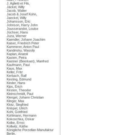
J. Aglietti et Fils,
Jäckel, Willy
Jacob, Walter
Jacob & Josef Kohn,
Jaeckel, Willy
Johansson, Eric
Johnson, Harry John
Jousserandot, Louise
Jüchser, Hans
Juza, Werner
Kaendler, Johann Joachim
Kaiser, Friedrich Peter
Kammerer, Anton Paul
Kandinsky, Wassily
Kaplan, Anatoli
Kasten, Petra
Kastner (Beerkast), Manfred
Kaufmann, Paul
Kaus, Max
Keller, Fritz
Kerbach, Ralf
Kesting, Edmund
Kinder, Hans
Kips, Erich
Kirsten, Theodor
Kleinschmidt, Paul
Klengel, Johann Christian
Klinger, Max
Klotz, Siegfried
Knispel, Ulrich
Kohl, Gottfried
Kohlmann, Hermann
Kokoschka, Oskar
Kolbe, Ernst
Kollwitz, Käthe
Königliche Porzellan-Manufaktur
Berlin,