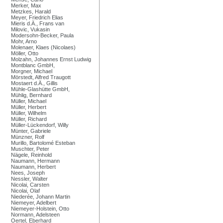
Merker, Max
Metzkes, Harald
Meyer, Friedrich Elias
Mieris d.Ä., Frans van
Milovic, Vukasin
Modersohn-Becker, Paula
Mohr, Arno
Molenaer, Klaes (Nicolaes)
Möller, Otto
Molzahn, Johannes Ernst Ludwig
Montblanc GmbH,
Morgner, Michael
Mörstedt, Alfred Traugott
Mostaert d.Ä., Gillis
Mühle-Glashütte GmbH,
Mühlig, Bernhard
Müller, Michael
Müller, Herbert
Müller, Wilhelm
Müller, Richard
Müller-Lückendorf, Willy
Münter, Gabriele
Münzner, Rolf
Murillo, Bartolomé Esteban
Muschter, Peter
Nägele, Reinhold
Naumann, Hermann
Naumann, Herbert
Nees, Joseph
Nessler, Walter
Nicolai, Carsten
Nicolai, Olaf
Niederée, Johann Martin
Niemeyer, Adelbert
Niemeyer-Holstein, Otto
Normann, Adelsteen
Oertel, Eberhard