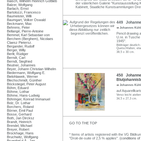
Baisch, Wilhelm Heinrich Gottlieb
der väterlichen Galerie "Kunstausstellung 
Balzer, Wolfgang
Kabinett, Staatliche Kunstsammlungen Dre
Barlach, Ernst
Bartolozzi, Francesco
Baumeister, Willi
Baumgart, Volker Oswald
449 Johannes
Beckmann, Max
Behrens, Peter
Johannes Küh
Bellangé, Pierre-Antoine
Pencil drawing a
Bemmel, Karl Sebastian von
U.re. in Tusche 
Berchem (Berghem), Nicolaes
1945".
Claesz Pietersz.
Bildträger deutlic
Bergander, Rudolf
Quetschfalten, et
Berger, Willy
38,5 x 30 cm.
Berlit, Rüdiger
Berndt, Carl
Berndt, Siegfried
Beutner, Johannes
Beyer, Johann Christian Wilhelm
Biedermann, Wolfgang E.
450 Johannes
Bielohlawek, Werner
Blutjohannisb
Blechschmidt, Günther
Böckstiegel, Peter August
Johannes Küh
Böhm, Eduard
auf Aquarellkart
Böhme, Lothar
Verso leicht atelie
Böhme, Hans-Ludwig
34,5 x 27,3 cm.
Böhringer, Konrad Immanuel
Bolz, Dr. Lothar
Borchers, Roland
Börner, Emil Paul
Bosse, Gerhard
Both, Jan Dircksz
Brandt, Heinrich
GO TO THE TOP
Brendel, Michael
Breyer, Robert
Brockhage, Hans
* Items of artists registered with the VG Bildku
Bruchwitz, Wolfgang
"Droit-de-suite of 2,5 % applies".
(conditions of
Brueghel d.Ä., Jan