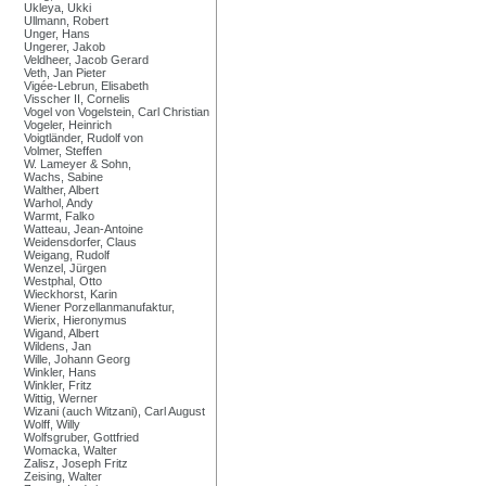
Ukleya, Ukki
Ullmann, Robert
Unger, Hans
Ungerer, Jakob
Veldheer, Jacob Gerard
Veth, Jan Pieter
Vigée-Lebrun, Elisabeth
Visscher II, Cornelis
Vogel von Vogelstein, Carl Christian
Vogeler, Heinrich
Voigtländer, Rudolf von
Volmer, Steffen
W. Lameyer & Sohn,
Wachs, Sabine
Walther, Albert
Warhol, Andy
Warmt, Falko
Watteau, Jean-Antoine
Weidensdorfer, Claus
Weigang, Rudolf
Wenzel, Jürgen
Westphal, Otto
Wieckhorst, Karin
Wiener Porzellanmanufaktur,
Wierix, Hieronymus
Wigand, Albert
Wildens, Jan
Wille, Johann Georg
Winkler, Hans
Winkler, Fritz
Wittig, Werner
Wizani (auch Witzani), Carl August
Wolff, Willy
Wolfsgruber, Gottfried
Womacka, Walter
Zalisz, Joseph Fritz
Zeising, Walter