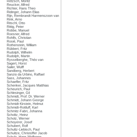
Retzsch, Moritz
Reucker, Alfred
Richter, Hans Theo
Ridinger, Johann Elias
Rijn, Rembrandt Harmenszoon van
Rink, Arno
Ritschl, Otto
Rittig, Peter
Robbe, Manuel
Roesner, Alfred
Rohlfs, Christian
Rosié, Paul
Rothenstein, William
Rübbert, Fritz
Rudolph, Wilhelm
Rudolph, Martin
Rysselberghe, Théo van
Sagert, Horst
Sailer, Wulff
Sandberg, Herbert
Sanzio da Urbino, Raffael
Sass, Johannes
Schaefler, Fritz
Schenker, Jacques Matthias
Scheurich, Paul
Schlesinger, Gil
Schmidt, Prof. Dr. Werner
Schmidt, Johann George
Schmidt-Kirstein, Helmut
Schmidt-Rottluff, Karl
Schmitz-Fabri, Johanna
Scholtz, Heinz
Scholz, Werner
Schoyerer, Josef
Schubert, Rolf
Schultz-Liebisch, Paul
Schultze, Christoffer Jacob
Schulz, Hans Wolfgang