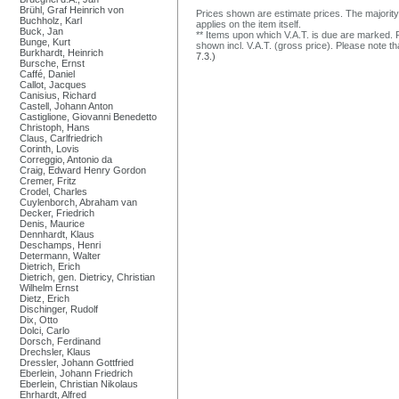
Brühl, Graf Heinrich von
Prices shown are estimate prices. The majority
Buchholz, Karl
applies on the item itself.
Buck, Jan
** Items upon which V.A.T. is due are marked. F
Bunge, Kurt
shown incl. V.A.T. (gross price). Please note tha
Burkhardt, Heinrich
7.3.)
Bursche, Ernst
Caffé, Daniel
Callot, Jacques
Canisius, Richard
Castell, Johann Anton
Castiglione, Giovanni Benedetto
Christoph, Hans
Claus, Carlfriedrich
Corinth, Lovis
Correggio, Antonio da
Craig, Edward Henry Gordon
Cremer, Fritz
Crodel, Charles
Cuylenborch, Abraham van
Decker, Friedrich
Denis, Maurice
Dennhardt, Klaus
Deschamps, Henri
Determann, Walter
Dietrich, Erich
Dietrich, gen. Dietricy, Christian
Wilhelm Ernst
Dietz, Erich
Dischinger, Rudolf
Dix, Otto
Dolci, Carlo
Dorsch, Ferdinand
Drechsler, Klaus
Dressler, Johann Gottfried
Eberlein, Johann Friedrich
Eberlein, Christian Nikolaus
Ehrhardt, Alfred