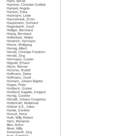
Hahn, Bernd
Hammer, Christian Gottlob
Hampel, Angela
Harbort, Erika
Hartmann, Linde
Hassebrauk, Ernst
Hauptmann, Gerhard
Hegenbarth, Josef
Heiliger, Bernhard
Heisig, Bernhard
Helfenbein, Walter
Hendrich, Hermann
Henne, Wolfgang
Hennig, Albert
Herold, Christian Friedrich
Herold, Jörg
Herrmann, Gunter
Hippold, Erhard
Hitzer, Werner
Höckner, Rudolf
Hoffmann, Dieter
Hoffmann, Josef
Homann, Johann Baptist
Hoppe, Peter
Horlbeck, Günter
Horlbeck-Kappler, Irmgard
Hornig, Günther
Höroldt, Johann Gregorius
Hottenroth, Woldemar
Hübner d.Ä., Julius
Huniat, Günther
Hussel, Horst
Huth, Willy Robert
Høst, Marianne
Illies, Arthur
Illmer, Willy
Immendorff, Jörg
Iwan, Friedrich