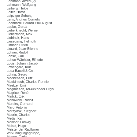
Lehmann, Alfred (?)
Lehmann, Wolfgang
Leiberg, Helge
Leifer, Horst
Leipziger Schule,
Lens, Andries Cornelis
Leonhardi, Eduard Emil August
Lepke, Gerda
Lieberknecht, Werner
Liebermann, Max
Liefrinck, Hans
Liesegang, Helmuth
Lindner, Ulrich
Liotard, Jean-Etienne
Löhner, Rudolf
Lohse, Carl
Lohse-Wächtler, Elfriede
Louis, Johann Jacob
Löwengard, Kurt
Luca Battelli & Cn.,
Lührig, Georg
Mackensen, Fritz
Mackintosh, Charles Rennie
Maetzel, Emil
Magnússon, Ari Alexander Ergis
Magritte, René
Mailick, Erik
Manuwald, Rudolf
Marcks, Gerhard
Maro, Antonio
Marzynski, Siegbert
Maurin, Charles
Mediz, Karl
Meidner, Ludwig
Meisel, Hugo
Meister der Radiborer
Verkündigungsgruppe,
Mense, Carlo