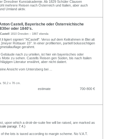
der Dresdner Kunstakademie. Ab 1829 Schüler Clausen
hl mehrere Reisen nach Österreich und Italien, aber auch
nd Umland aktiv.
nton Castell, Bayerische oder Österreichische
830er oder 1840's.
Castell
1810 Dresden – 1867 ebenda
li ligiert signiert "ACastell". Verso auf dem Keilrahmen in Blei alt
meyer Rottauer 15". In einer profilierten, partiell bolussichtigen
agmetallauflage gerahmt.
 Gebäude nach zu urteilen, ist hier ein bayerisches oder
s Motiv zu sehen. Castells Reisen gen Süden, bis nach Italien
chlägigen Literatur erwähnt, aber nicht datiert.
t eine Ansicht vom Untersberg bei
...
a. 50,2 x 76 cm.
estimate
700-800 €
nst, upon which a droit-de-suite fee will be raised, are marked as
 sale paragr. 7.4.)
 of the lots is taxed according to margin scheme. No V.A.T.