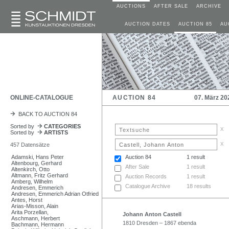
AUCTIONS
AFTER SALE
ARCHIVE
AUCTION DATES
AUCTION 85
AU
ONLINE-CATALOGUE
AUCTION 84
07. März 20
BACK TO AUCTION 84
Sorted by
CATEGORIES
x
Sorted by
ARTISTS
x
457 Datensätze
Adamski, Hans Peter
Auction 84
1 result
Altenbourg, Gerhard
After Sale
1 result
Altenkirch, Otto
Altmann, Fritz Gerhard
Auction Records
1 result
Amberg, Wilhelm
Catalogue Archive
18 results
Andresen, Emmerich
Andresen, Emmerich Adrian Otfried
Antes, Horst
Arias-Misson, Alain
Arita Porzellan,
Johann Anton Castell
Aschmann, Herbert
1810 Dresden – 1867 ebenda
Bachmann, Hermann