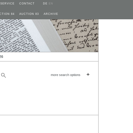
SERVICE
CONTACT
DE
EN
CTION 84
AUCTION 83
ARCHIVE
26
+
more search options