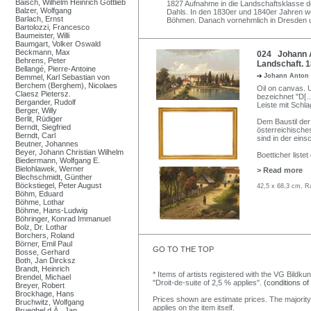
Baisch, Wilhelm Heinrich Gottlieb
1827 Aufnahme in die Landschaftsklasse 
Balzer, Wolfgang
Dahls. In den 1830er und 1840er Jahren wo
Barlach, Ernst
Böhmen. Danach vornehmlich in Dresden u
Bartolozzi, Francesco
Baumeister, Willi
Baumgart, Volker Oswald
Beckmann, Max
024 Johann A
Behrens, Peter
Landschaft. 1
Bellangé, Pierre-Antoine
Johann Anton 
Bemmel, Karl Sebastian von
Berchem (Berghem), Nicolaes
Oil on canvas. U.
Claesz Pietersz.
bezeichnet "D[…]
Bergander, Rudolf
Leiste mit Schl
Berger, Willy
Berlit, Rüdiger
Dem Baustil der
Berndt, Siegfried
österreichische
Berndt, Carl
sind in der eins
Beutner, Johannes
Beyer, Johann Christian Wilhelm
Boetticher liste
Biedermann, Wolfgang E.
Bielohlawek, Werner
> Read more
Blechschmidt, Günther
Böckstiegel, Peter August
42,5 x 68,3 cm, R
Böhm, Eduard
Böhme, Lothar
Böhme, Hans-Ludwig
Böhringer, Konrad Immanuel
Bolz, Dr. Lothar
Borchers, Roland
Börner, Emil Paul
GO TO THE TOP
Bosse, Gerhard
Both, Jan Dircksz
Brandt, Heinrich
* Items of artists registered with the VG Bildku
Brendel, Michael
"Droit-de-suite of 2,5 % applies".
(conditions of
Breyer, Robert
Brockhage, Hans
Prices shown are estimate prices. The majority
Bruchwitz, Wolfgang
applies on the item itself.
Brueghel d.Ä., Jan