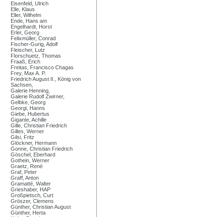
Eisenfeld, Ulrich
Elle, Klaus
Eller, Wilhelm
Ende, Hans am
Engelhardt, Horst
Erler, Georg
Felixmüller, Conrad
Fischer-Gurig, Adolf
Fleischer, Lutz
Florschuetz, Thomas
Fraaß, Erich
Freitas, Francisco Chagas
Frey, Max A. P.
Friedrich August II., König von
Sachsen,
Galerie Henning,
Galerie Rudolf Zwirner,
Gelbke, Georg
Georgi, Hanns
Giebe, Hubertus
Gigante, Achille
Gille, Christian Friedrich
Gilles, Werner
Gilsi, Fritz
Glöckner, Hermann
Gonne, Christian Friedrich
Göschel, Eberhard
Gothein, Werner
Graetz, René
Graf, Peter
Graff, Anton
Gramatté, Walter
Grieshaber, HAP
Großpietsch, Curt
Gröszer, Clemens
Günther, Christian August
Günther, Herta