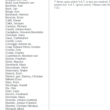
** Items upon which V.A.T. is due are marked. F
Brühl, Graf Heinrich von
shown incl. V.A.T. (gross price). Please note tha
Buchholz, Karl
7.3.)
Buck, Jan
Bunge, Kurt
Burkhardt, Heinrich
Bursche, Ernst
Caffé, Daniel
Callot, Jacques
Canisius, Richard
Castell, Johann Anton
Castiglione, Giovanni Benedetto
Christoph, Hans
Claus, Carlfriedrich
Corinth, Lovis
Correggio, Antonio da
Craig, Edward Henry Gordon
Cremer, Fritz
Crodel, Charles
Cuylenborch, Abraham van
Decker, Friedrich
Denis, Maurice
Dennhardt, Klaus
Deschamps, Henri
Determann, Walter
Dietrich, Erich
Dietrich, gen. Dietricy, Christian
Wilhelm Ernst
Dietz, Erich
Dischinger, Rudolf
Dix, Otto
Dolci, Carlo
Dorsch, Ferdinand
Drechsler, Klaus
Dressler, Johann Gottfried
Eberlein, Johann Friedrich
Eberlein, Christian Nikolaus
Ehrhardt, Alfred