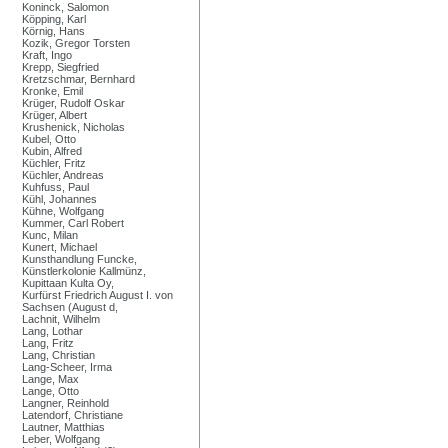
Koninck, Salomon
Köpping, Karl
Körnig, Hans
Kozik, Gregor Torsten
Kraft, Ingo
Krepp, Siegfried
Kretzschmar, Bernhard
Kronke, Emil
Krüger, Rudolf Oskar
Krüger, Albert
Krushenick, Nicholas
Kubel, Otto
Kubin, Alfred
Küchler, Fritz
Küchler, Andreas
Kuhfuss, Paul
Kühl, Johannes
Kühne, Wolfgang
Kummer, Carl Robert
Kunc, Milan
Kunert, Michael
Kunsthandlung Funcke,
Künstlerkolonie Kallmünz,
Kupittaan Kulta Oy,
Kurfürst Friedrich August I. von
Sachsen (August d,
Lachnit, Wilhelm
Lang, Lothar
Lang, Fritz
Lang, Christian
Lang-Scheer, Irma
Lange, Max
Lange, Otto
Langner, Reinhold
Latendorf, Christiane
Lautner, Matthias
Leber, Wolfgang