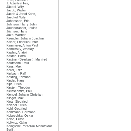
J. Aglietti et Fils,
Jäckel, Willy
Jacob, Walter
Jacob & Josef Kohn,
Jaeckel, Willy
Johansson, Eric
Johnson, Harry John
Jousserandot, Louise
Jüchser, Hans
Juza, Werner
Kaendler, Johann Joachim
Kaiser, Friedrich Peter
Kammerer, Anton Paul
Kandinsky, Wassily
Kaplan, Anatoli
Kasten, Petra
Kastner (Beerkast), Manfred
Kaufmann, Paul
Kaus, Max
Keller, Fritz
Kerbach, Ralf
Kesting, Edmund
Kinder, Hans
Kips, Erich
Kirsten, Theodor
Kleinschmidt, Paul
Klengel, Johann Christian
Klinger, Max
Klotz, Siegfried
Knispel, Ulrich
Kohl, Gottfried
Kohlmann, Hermann
Kokoschka, Oskar
Kolbe, Ernst
Kollwitz, Käthe
Königliche Porzellan-Manufaktur
Berlin,