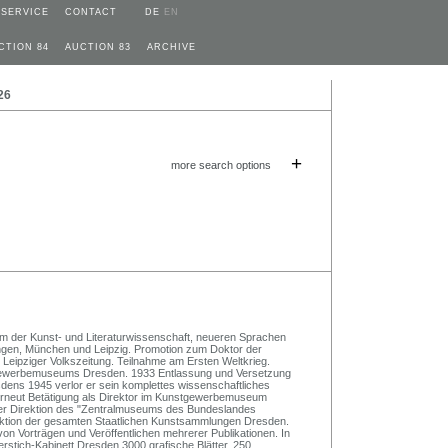
SERVICE
CONTACT
DE
EN
CTION 84
AUCTION 83
ARCHIVE
26
+
more search options
um der Kunst- und Literaturwissenschaft, neueren Sprachen
ingen, München und Leipzig. Promotion zum Doktor der
 Leipziger Volkszeitung. Teilnahme am Ersten Weltkrieg.
gewerbemuseums Dresden. 1933 Entlassung und Versetzung
dens 1945 verlor er sein komplettes wissenschaftliches
erneut Betätigung als Direktor im Kunstgewerbemuseum
er Direktion des "Zentralmuseums des Bundeslandes
rektion der gesamten Staatlichen Kunstsammlungen Dresden.
on Vorträgen und Veröffentlichen mehrerer Publikationen. In
stich-Kabinett Dresden 3000 grafische Blätter, 250