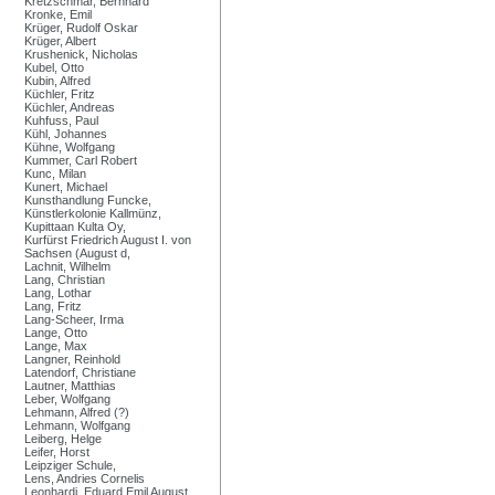
Kretzschmar, Bernhard
Kronke, Emil
Krüger, Rudolf Oskar
Krüger, Albert
Krushenick, Nicholas
Kubel, Otto
Kubin, Alfred
Küchler, Fritz
Küchler, Andreas
Kuhfuss, Paul
Kühl, Johannes
Kühne, Wolfgang
Kummer, Carl Robert
Kunc, Milan
Kunert, Michael
Kunsthandlung Funcke,
Künstlerkolonie Kallmünz,
Kupittaan Kulta Oy,
Kurfürst Friedrich August I. von
Sachsen (August d,
Lachnit, Wilhelm
Lang, Christian
Lang, Lothar
Lang, Fritz
Lang-Scheer, Irma
Lange, Otto
Lange, Max
Langner, Reinhold
Latendorf, Christiane
Lautner, Matthias
Leber, Wolfgang
Lehmann, Alfred (?)
Lehmann, Wolfgang
Leiberg, Helge
Leifer, Horst
Leipziger Schule,
Lens, Andries Cornelis
Leonhardi, Eduard Emil August