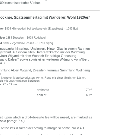
100 kunsthistorische Bücher.
öckner, Spätsommertag mit Wanderer. Wohl 1920er/
ner
1864 Hilmersdorf bei Wolkenstein (Erzgebirge) – 1942 Bad
lzer
1884 Dresden – 1968 Radebeul
nd
1890 Ziegenhain/Hessen – 1978 Leipzig
ungspapier hinterlegt. Unsigniert. Hinter Glas in einem Rahmen
gerahmt. Auf einem alten Untersatzkarton mit der Widmung
Albert Wigand mit dem Wunsch für baldige Genesung.
gang Balzer" sowie sowie einer weiteren Widmung von Albert
4.69.
mmlung Albert Wigand, Dresden; vormals Sammlung Wolfgang
l.
t kleinsten Materialverlusten. Am o. Rand mit einer länglichen Läsion.
elt mit unscheinbaren Sprüngen.
a. 27 x 19 cm.
estimate
170 €
sold at
140 €
nst, upon which a droit-de-suite fee will be raised, are marked as
 sale paragr. 7.4.)
 of the lots is taxed according to margin scheme. No V.A.T.