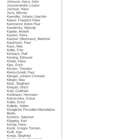
Johnson, Harry John
Jousserandot, Louise
Jüchser, Hans
Juza, Werner
Kaendler, Johann Joachim
Kaiser, Friedrich Peter
Kammerer, Anton Paul
Kandinsky, Wassily
Kaplan, Anatoli
Kasten, Petra
Kastner (Beerkast), Manfred
Kaufmann, Paul
Kaus, Max
Keller, Fritz
Kerbach, Ralf
Kesting, Edmund
Kinder, Hans
Kips, Erich
Kirsten, Theodor
Kleinschmidt, Paul
Klengel, Johann Christian
Klinger, Max
Klotz, Siegfried
Knispel, Ulrich
Kohl, Gottfried
Kohlmann, Hermann
Kokoschka, Oskar
Kolbe, Ernst
Kollwitz, Käthe
Königliche Porzellan-Manufaktur
Berlin,
Koninck, Salomon
Köpping, Karl
Körnig, Hans
Kozik, Gregor Torsten
Kraft, Ingo
Krepp, Siegfried