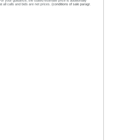
or your guidance, the stated estimate price is additionally
t all calls and bids are net prices.
(conditions of sale paragr.