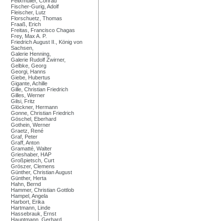
Felixmüller, Conrad
Fischer-Gurig, Adolf
Fleischer, Lutz
Florschuetz, Thomas
Fraaß, Erich
Freitas, Francisco Chagas
Frey, Max A. P.
Friedrich August II., König von
Sachsen,
Galerie Henning,
Galerie Rudolf Zwirner,
Gelbke, Georg
Georgi, Hanns
Giebe, Hubertus
Gigante, Achille
Gille, Christian Friedrich
Gilles, Werner
Gilsi, Fritz
Glöckner, Hermann
Gonne, Christian Friedrich
Göschel, Eberhard
Gothein, Werner
Graetz, René
Graf, Peter
Graff, Anton
Gramatté, Walter
Grieshaber, HAP
Großpietsch, Curt
Gröszer, Clemens
Günther, Christian August
Günther, Herta
Hahn, Bernd
Hammer, Christian Gottlob
Hampel, Angela
Harbort, Erika
Hartmann, Linde
Hassebrauk, Ernst
Hauptmann, Gerhard