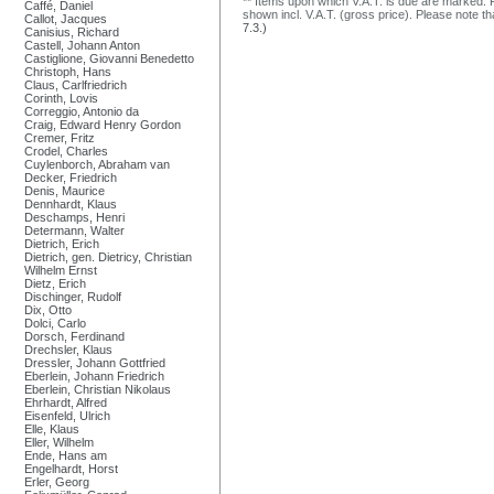
** Items upon which V.A.T. is due are marked. F
Caffé, Daniel
shown incl. V.A.T. (gross price). Please note tha
Callot, Jacques
7.3.)
Canisius, Richard
Castell, Johann Anton
Castiglione, Giovanni Benedetto
Christoph, Hans
Claus, Carlfriedrich
Corinth, Lovis
Correggio, Antonio da
Craig, Edward Henry Gordon
Cremer, Fritz
Crodel, Charles
Cuylenborch, Abraham van
Decker, Friedrich
Denis, Maurice
Dennhardt, Klaus
Deschamps, Henri
Determann, Walter
Dietrich, Erich
Dietrich, gen. Dietricy, Christian
Wilhelm Ernst
Dietz, Erich
Dischinger, Rudolf
Dix, Otto
Dolci, Carlo
Dorsch, Ferdinand
Drechsler, Klaus
Dressler, Johann Gottfried
Eberlein, Johann Friedrich
Eberlein, Christian Nikolaus
Ehrhardt, Alfred
Eisenfeld, Ulrich
Elle, Klaus
Eller, Wilhelm
Ende, Hans am
Engelhardt, Horst
Erler, Georg