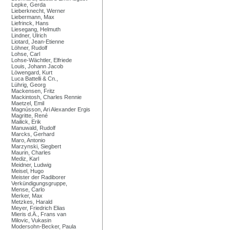
Lepke, Gerda
Lieberknecht, Werner
Liebermann, Max
Liefrinck, Hans
Liesegang, Helmuth
Lindner, Ulrich
Liotard, Jean-Etienne
Löhner, Rudolf
Lohse, Carl
Lohse-Wächtler, Elfriede
Louis, Johann Jacob
Löwengard, Kurt
Luca Battelli & Cn.,
Lührig, Georg
Mackensen, Fritz
Mackintosh, Charles Rennie
Maetzel, Emil
Magnússon, Ari Alexander Ergis
Magritte, René
Mailick, Erik
Manuwald, Rudolf
Marcks, Gerhard
Maro, Antonio
Marzynski, Siegbert
Maurin, Charles
Mediz, Karl
Meidner, Ludwig
Meisel, Hugo
Meister der Radiborer
Verkündigungsgruppe,
Mense, Carlo
Merker, Max
Metzkes, Harald
Meyer, Friedrich Elias
Mieris d.Ä., Frans van
Milovic, Vukasin
Modersohn-Becker, Paula