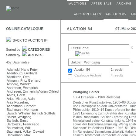
AUCTIONS
AFTER SALE
ARCHIVE
AUCTION DATES
AUCTION 85
AU
ONLINE-CATALOGUE
AUCTION 84
07. März 20
BACK TO AUCTION 84
x
Sorted by
CATEGORIES
Sorted by
ARTISTS
x
457 Datensätze
Adamski, Hans Peter
Auction 84
1 result
Altenbourg, Gerhard
Catalogue Archive
4 results
Altenkirch, Otto
Altmann, Fritz Gerhard
Amberg, Wilhelm
Andresen, Emmerich
Andresen, Emmerich Adrian Otfried
Wolfgang Balzer
Antes, Horst
1884 Dresden – 1968 Radebeul
Arias-Misson, Alain
Arita Porzellan,
Deutscher Kunsthistoriker. 1903–08 Studi
Aschmann, Herbert
und Philosophie an den Universitäten Tüb
Bachmann, Hermann
Philosophie. 1910–14 Kunstreferent bei der
Baisch, Wilhelm Heinrich Gottlieb
1923 Ernennung zum Direktor des Kunst
Balzer, Wolfgang
in den Ruhestand. Bei der Zerstörung Dres
Barlach, Ernst
Material und seine Kunstsammlung. 1945 
Bartolozzi, Francesco
sowie der Porzellansammlung. Wenig spät
Baumeister, Willi
Sachsen" im Schloss Pillnitz. 1946–51 Di
Baumgart, Volker Oswald
Im Ruhestand Sammlungstätigkeit, Halten v
Beckmann, Max
seinem Testament vermachte er dem Kupfer