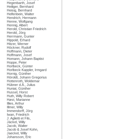
Hegenbarth, Josef
Heiliger, Bernhard
Heisig, Bernhard
Helfenbein, Walter
Hendrich, Hermann
Henne, Wolfgang
Hennig, Albert
Herold, Christian Friedrich
Herold, Jörg
Herrmann, Gunter
Hippold, Erhard
Hitzer, Werner
Höckner, Rudolf
Hoffmann, Dieter
Hoffmann, Josef
Homann, Johann Baptist
Hoppe, Peter
Horlbeck, Günter
Horlbeck-Kappler, Irmgard
Hornig, Günther
Höroldt, Johann Gregorius
Hottenroth, Woldemar
Hübner d.Ä., Julius
Huniat, Günther
Hussel, Horst
Huth, Willy Robert
Høst, Marianne
Illies, Arthur
Illmer, Willy
Immendorff, Jörg
Iwan, Friedrich
J. Aglietti et Fils,
Jäckel, Willy
Jacob, Walter
Jacob & Josef Kohn,
Jaeckel, Willy
Johansson, Eric