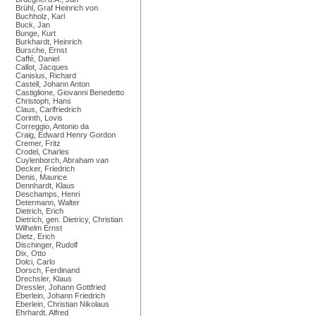
Brühl, Graf Heinrich von
Buchholz, Karl
Buck, Jan
Bunge, Kurt
Burkhardt, Heinrich
Bursche, Ernst
Caffé, Daniel
Callot, Jacques
Canisius, Richard
Castell, Johann Anton
Castiglione, Giovanni Benedetto
Christoph, Hans
Claus, Carlfriedrich
Corinth, Lovis
Correggio, Antonio da
Craig, Edward Henry Gordon
Cremer, Fritz
Crodel, Charles
Cuylenborch, Abraham van
Decker, Friedrich
Denis, Maurice
Dennhardt, Klaus
Deschamps, Henri
Determann, Walter
Dietrich, Erich
Dietrich, gen. Dietricy, Christian
Wilhelm Ernst
Dietz, Erich
Dischinger, Rudolf
Dix, Otto
Dolci, Carlo
Dorsch, Ferdinand
Drechsler, Klaus
Dressler, Johann Gottfried
Eberlein, Johann Friedrich
Eberlein, Christian Nikolaus
Ehrhardt, Alfred