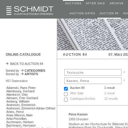
AUCTIONS
AFTER SALE
ARCHIVE
AUCTION DATES
AUCTION 85
AU
ONLINE-CATALOGUE
AUCTION 84
07. März 20
BACK TO AUCTION 84
Sorted by
CATEGORIES
x
Sorted by
ARTISTS
x
457 Datensätze
Adamski, Hans Peter
Auction 84
1 result
Altenbourg, Gerhard
After Sale
1 result
Altenkirch, Otto
Altmann, Fritz Gerhard
Catalogue Archive
22 results
Amberg, Wilhelm
Andresen, Emmerich
Andresen, Emmerich Adrian Otfried
Antes, Horst
Petra Kasten
Arias-Misson, Alain
Arita Porzellan,
1955 Dresden
Aschmann, Herbert
Studium an der Hochschule für Bildende Kü
Bachmann, Hermann
Hollenberg-Preis für Druckgrafik. Petra Kas