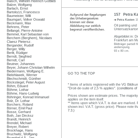
Baisch, Wilhelm Heinrich Gottlieb
Balzer, Wolfgang
Barlach, Ernst
Bartolozzi, Francesco
157 Petra Ka
Baumeister, Willi
Baumgart, Volker Oswald
Petra Kasten
1
Beckmann, Max
Oil painting und
Behrens, Peter
Untersatzkarton
Bellangé, Pierre-Antoine
Bemmel, Karl Sebastian von
Abgebildet in: 
Berchem (Berghem), Nicolaes
Frankfurt am Ma
Claesz Pietersz.
Bildträger partiell
Bergander, Rudolf
atelierspurig.
Berger, Willy
93 x 80 cm.
Berlit, Rüdiger
Berndt, Siegfried
Berndt, Carl
Beutner, Johannes
Beyer, Johann Christian Wilhelm
Biedermann, Wolfgang E.
GO TO THE TOP
Bielohlawek, Werner
Blechschmidt, Günther
Böckstiegel, Peter August
* Items of artists registered with the VG Bildku
Böhm, Eduard
"Droit-de-suite of 2,5 % applies".
(conditions of
Böhme, Lothar
Böhme, Hans-Ludwig
Prices shown are estimate prices. The majority
Böhringer, Konrad Immanuel
applies on the item itself.
Bolz, Dr. Lothar
** Items upon which V.A.T. is due are marked. F
Borchers, Roland
shown incl. V.A.T. (gross price). Please note tha
Börner, Emil Paul
7.3.)
Bosse, Gerhard
Both, Jan Dircksz
Brandt, Heinrich
Brendel, Michael
Breyer, Robert
Brockhage, Hans
Bruchwitz, Wolfgang
Brueghel d.Ä., Jan