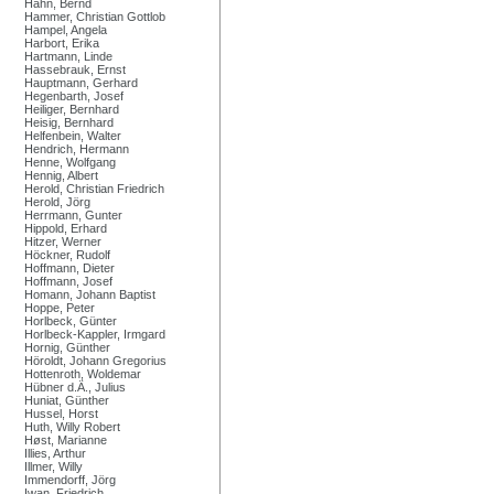
Hahn, Bernd
Hammer, Christian Gottlob
Hampel, Angela
Harbort, Erika
Hartmann, Linde
Hassebrauk, Ernst
Hauptmann, Gerhard
Hegenbarth, Josef
Heiliger, Bernhard
Heisig, Bernhard
Helfenbein, Walter
Hendrich, Hermann
Henne, Wolfgang
Hennig, Albert
Herold, Christian Friedrich
Herold, Jörg
Herrmann, Gunter
Hippold, Erhard
Hitzer, Werner
Höckner, Rudolf
Hoffmann, Dieter
Hoffmann, Josef
Homann, Johann Baptist
Hoppe, Peter
Horlbeck, Günter
Horlbeck-Kappler, Irmgard
Hornig, Günther
Höroldt, Johann Gregorius
Hottenroth, Woldemar
Hübner d.Ä., Julius
Huniat, Günther
Hussel, Horst
Huth, Willy Robert
Høst, Marianne
Illies, Arthur
Illmer, Willy
Immendorff, Jörg
Iwan, Friedrich