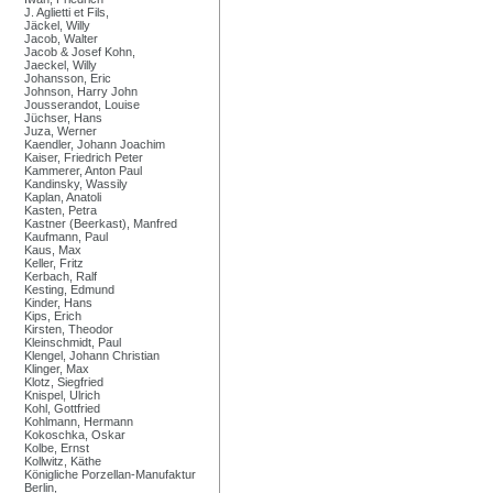
J. Aglietti et Fils,
Jäckel, Willy
Jacob, Walter
Jacob & Josef Kohn,
Jaeckel, Willy
Johansson, Eric
Johnson, Harry John
Jousserandot, Louise
Jüchser, Hans
Juza, Werner
Kaendler, Johann Joachim
Kaiser, Friedrich Peter
Kammerer, Anton Paul
Kandinsky, Wassily
Kaplan, Anatoli
Kasten, Petra
Kastner (Beerkast), Manfred
Kaufmann, Paul
Kaus, Max
Keller, Fritz
Kerbach, Ralf
Kesting, Edmund
Kinder, Hans
Kips, Erich
Kirsten, Theodor
Kleinschmidt, Paul
Klengel, Johann Christian
Klinger, Max
Klotz, Siegfried
Knispel, Ulrich
Kohl, Gottfried
Kohlmann, Hermann
Kokoschka, Oskar
Kolbe, Ernst
Kollwitz, Käthe
Königliche Porzellan-Manufaktur
Berlin,