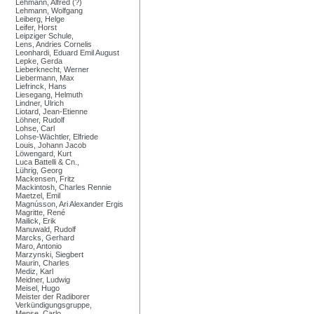
Lehmann, Alfred (?)
Lehmann, Wolfgang
Leiberg, Helge
Leifer, Horst
Leipziger Schule,
Lens, Andries Cornelis
Leonhardi, Eduard Emil August
Lepke, Gerda
Lieberknecht, Werner
Liebermann, Max
Liefrinck, Hans
Liesegang, Helmuth
Lindner, Ulrich
Liotard, Jean-Etienne
Löhner, Rudolf
Lohse, Carl
Lohse-Wächtler, Elfriede
Louis, Johann Jacob
Löwengard, Kurt
Luca Battelli & Cn.,
Lührig, Georg
Mackensen, Fritz
Mackintosh, Charles Rennie
Maetzel, Emil
Magnússon, Ari Alexander Ergis
Magritte, René
Mailick, Erik
Manuwald, Rudolf
Marcks, Gerhard
Maro, Antonio
Marzynski, Siegbert
Maurin, Charles
Mediz, Karl
Meidner, Ludwig
Meisel, Hugo
Meister der Radiborer
Verkündigungsgruppe,
Mense, Carlo