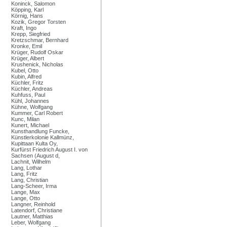
Koninck, Salomon
Köpping, Karl
Körnig, Hans
Kozik, Gregor Torsten
Kraft, Ingo
Krepp, Siegfried
Kretzschmar, Bernhard
Kronke, Emil
Krüger, Rudolf Oskar
Krüger, Albert
Krushenick, Nicholas
Kubel, Otto
Kubin, Alfred
Küchler, Fritz
Küchler, Andreas
Kuhfuss, Paul
Kühl, Johannes
Kühne, Wolfgang
Kummer, Carl Robert
Kunc, Milan
Kunert, Michael
Kunsthandlung Funcke,
Künstlerkolonie Kallmünz,
Kupittaan Kulta Oy,
Kurfürst Friedrich August I. von
Sachsen (August d,
Lachnit, Wilhelm
Lang, Lothar
Lang, Fritz
Lang, Christian
Lang-Scheer, Irma
Lange, Max
Lange, Otto
Langner, Reinhold
Latendorf, Christiane
Lautner, Matthias
Leber, Wolfgang