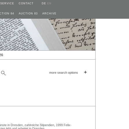
SERVICE
CONTACT
DE
EN
CTION 84
AUCTION 83
ARCHIVE
26
+
more search options
nste in Dresden, zahlreiche Stipendien, 1999 Felix-
ten lebt und arbeitet in Dresden.