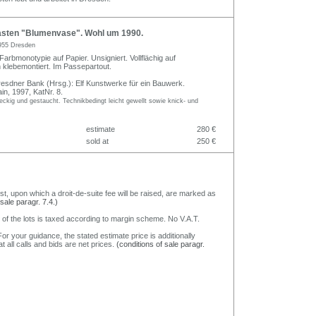
sten "Blumenvase". Wohl um 1990.
955 Dresden
 Farbmonotypie auf Papier. Unsigniert. Vollflächig auf
 klebemontiert. Im Passepartout.
Dresdner Bank (Hrsg.): Elf Kunstwerke für ein Bauwerk.
in, 1997, KatNr. 8.
 fleckig und gestaucht. Technikbedingt leicht gewellt sowie knick- und
estimate
280 €
sold at
250 €
nst, upon which a droit-de-suite fee will be raised, are marked as
 sale paragr. 7.4.)
 of the lots is taxed according to margin scheme. No V.A.T.
or your guidance, the stated estimate price is additionally
t all calls and bids are net prices.
(conditions of sale paragr.