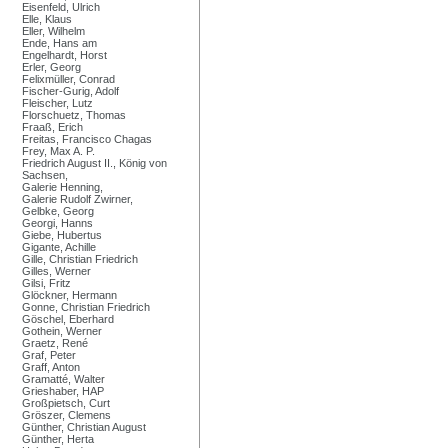
Eisenfeld, Ulrich
Elle, Klaus
Eller, Wilhelm
Ende, Hans am
Engelhardt, Horst
Erler, Georg
Felixmüller, Conrad
Fischer-Gurig, Adolf
Fleischer, Lutz
Florschuetz, Thomas
Fraaß, Erich
Freitas, Francisco Chagas
Frey, Max A. P.
Friedrich August II., König von
Sachsen,
Galerie Henning,
Galerie Rudolf Zwirner,
Gelbke, Georg
Georgi, Hanns
Giebe, Hubertus
Gigante, Achille
Gille, Christian Friedrich
Gilles, Werner
Gilsi, Fritz
Glöckner, Hermann
Gonne, Christian Friedrich
Göschel, Eberhard
Gothein, Werner
Graetz, René
Graf, Peter
Graff, Anton
Gramatté, Walter
Grieshaber, HAP
Großpietsch, Curt
Gröszer, Clemens
Günther, Christian August
Günther, Herta