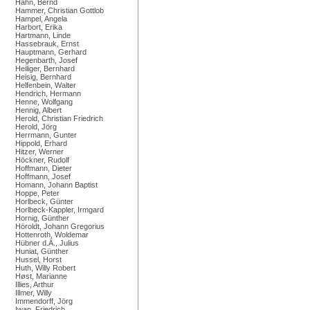
Hahn, Bernd
Hammer, Christian Gottlob
Hampel, Angela
Harbort, Erika
Hartmann, Linde
Hassebrauk, Ernst
Hauptmann, Gerhard
Hegenbarth, Josef
Heiliger, Bernhard
Heisig, Bernhard
Helfenbein, Walter
Hendrich, Hermann
Henne, Wolfgang
Hennig, Albert
Herold, Christian Friedrich
Herold, Jörg
Herrmann, Gunter
Hippold, Erhard
Hitzer, Werner
Höckner, Rudolf
Hoffmann, Dieter
Hoffmann, Josef
Homann, Johann Baptist
Hoppe, Peter
Horlbeck, Günter
Horlbeck-Kappler, Irmgard
Hornig, Günther
Höroldt, Johann Gregorius
Hottenroth, Woldemar
Hübner d.Ä., Julius
Huniat, Günther
Hussel, Horst
Huth, Willy Robert
Høst, Marianne
Illies, Arthur
Illmer, Willy
Immendorff, Jörg
Iwan, Friedrich