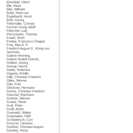
Eisenfeld, Ulrich
Elle, Klaus
Eller, Wilhelm
Ende, Hans am
Engelhardt, Horst
Erler, Georg
Felixmüller, Conrad
Fischer-Gurig, Adolf
Fleischer, Lutz
Florschuetz, Thomas
Fraaß, Erich
Freitas, Francisco Chagas
Frey, Max A. P.
Friedrich August II., König von
Sachsen,
Galerie Henning,
Galerie Rudolf Zwirner,
Gelbke, Georg
Georgi, Hanns
Giebe, Hubertus
Gigante, Achille
Gille, Christian Friedrich
Gilles, Werner
Gilsi, Fritz
Glöckner, Hermann
Gonne, Christian Friedrich
Göschel, Eberhard
Gothein, Werner
Graetz, René
Graf, Peter
Graff, Anton
Gramatté, Walter
Grieshaber, HAP
Großpietsch, Curt
Gröszer, Clemens
Günther, Christian August
Günther, Herta