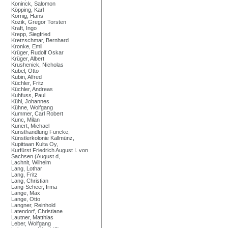
Koninck, Salomon
Köpping, Karl
Körnig, Hans
Kozik, Gregor Torsten
Kraft, Ingo
Krepp, Siegfried
Kretzschmar, Bernhard
Kronke, Emil
Krüger, Rudolf Oskar
Krüger, Albert
Krushenick, Nicholas
Kubel, Otto
Kubin, Alfred
Küchler, Fritz
Küchler, Andreas
Kuhfuss, Paul
Kühl, Johannes
Kühne, Wolfgang
Kummer, Carl Robert
Kunc, Milan
Kunert, Michael
Kunsthandlung Funcke,
Künstlerkolonie Kallmünz,
Kupittaan Kulta Oy,
Kurfürst Friedrich August I. von
Sachsen (August d,
Lachnit, Wilhelm
Lang, Lothar
Lang, Fritz
Lang, Christian
Lang-Scheer, Irma
Lange, Max
Lange, Otto
Langner, Reinhold
Latendorf, Christiane
Lautner, Matthias
Leber, Wolfgang