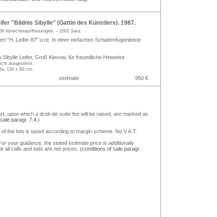
fer "Bildnis Sibylle" (Gattin des Künstlers). 1987.
39 Altreichenau/Riesengeb. – 2002 Sanz
iert "H. Leifer 87" u.re. In einer einfachen Schattenfugenleiste
Sibylle Leifer, Groß Kiesow, für freundliche Hinweise.
icht ausgerahmt.
Ra. 130 x 80 cm.
estimate
950 €
nst, upon which a droit-de-suite fee will be raised, are marked as
 sale paragr. 7.4.)
 of the lots is taxed according to margin scheme. No V.A.T.
or your guidance, the stated estimate price is additionally
t all calls and bids are net prices.
(conditions of sale paragr.