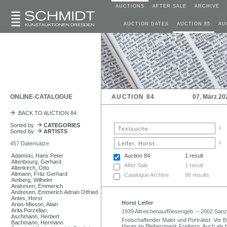
AUCTIONS
AFTER SALE
ARCHIVE
AUCTION DATES
AUCTION 85
AU
ONLINE-CATALOGUE
AUCTION 84
07. März 20
BACK TO AUCTION 84
Sorted by
CATEGORIES
x
Sorted by
ARTISTS
x
457 Datensätze
Adamski, Hans Peter
Auction 84
1 result
Altenbourg, Gerhard
After Sale
1 result
Altenkirch, Otto
Altmann, Fritz Gerhard
Catalogue Archive
96 results
Amberg, Wilhelm
Andresen, Emmerich
Andresen, Emmerich Adrian Otfried
Antes, Horst
Horst Leifer
Arias-Misson, Alain
Arita Porzellan,
1939 Altreichenau/Riesengeb. – 2002 Sanz
Aschmann, Herbert
Freischaffender Maler und Porträtist. Vor 
Bachmann, Hermann
Hauer im Bleibergwerk Freiberg. Auch als H