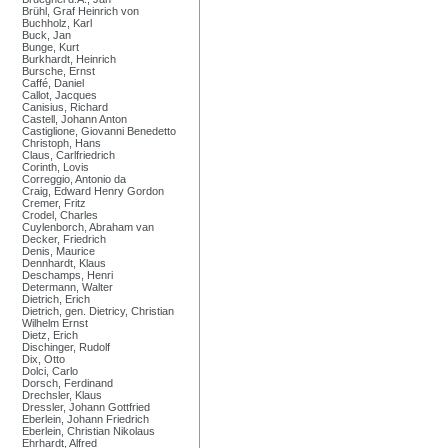
Brühl, Graf Heinrich von
Buchholz, Karl
Buck, Jan
Bunge, Kurt
Burkhardt, Heinrich
Bursche, Ernst
Caffé, Daniel
Callot, Jacques
Canisius, Richard
Castell, Johann Anton
Castiglione, Giovanni Benedetto
Christoph, Hans
Claus, Carlfriedrich
Corinth, Lovis
Correggio, Antonio da
Craig, Edward Henry Gordon
Cremer, Fritz
Crodel, Charles
Cuylenborch, Abraham van
Decker, Friedrich
Denis, Maurice
Dennhardt, Klaus
Deschamps, Henri
Determann, Walter
Dietrich, Erich
Dietrich, gen. Dietricy, Christian
Wilhelm Ernst
Dietz, Erich
Dischinger, Rudolf
Dix, Otto
Dolci, Carlo
Dorsch, Ferdinand
Drechsler, Klaus
Dressler, Johann Gottfried
Eberlein, Johann Friedrich
Eberlein, Christian Nikolaus
Ehrhardt, Alfred