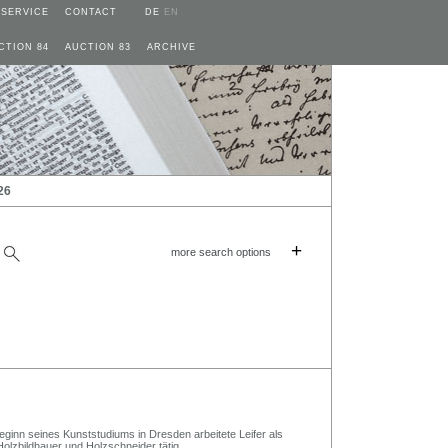
SERVICE
CONTACT
DE
EN
CTION 84
AUCTION 83
ARCHIVE
26
+
more search options
Beginn seines Kunststudiums in Dresden arbeitete Leifer als
olzbildhauer und Holzschneider tätig.