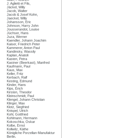
J. Aglietti et Fils,
Jäckel, Willy
Jacob, Walter
Jacob & Josef Kohn,
Jaeckel, Willy
Johansson, Eric
Johnson, Harry John
Jousserandot, Louise
Jüchser, Hans
Juza, Werner
Kaendler, Johann Joachim
Kaiser, Friedrich Peter
Kammerer, Anton Paul
Kandinsky, Wassily
Kaplan, Anatoli
Kasten, Petra
Kastner (Beerkast), Manfred
Kaufmann, Paul
Kaus, Max
Keller, Fritz
Kerbach, Ralf
Kesting, Edmund
Kinder, Hans
Kips, Erich
Kirsten, Theodor
Kleinschmidt, Paul
Klengel, Johann Christian
Klinger, Max
Klotz, Siegfried
Knispel, Ulrich
Kohl, Gottfried
Kohlmann, Hermann
Kokoschka, Oskar
Kolbe, Ernst
Kollwitz, Käthe
Königliche Porzellan-Manufaktur
Berlin,