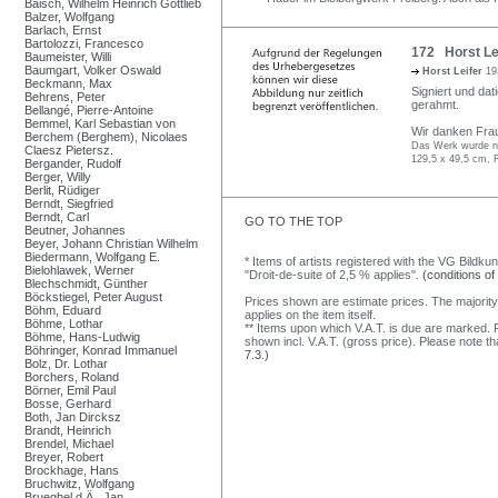
Baisch, Wilhelm Heinrich Gottlieb
Balzer, Wolfgang
Barlach, Ernst
Bartolozzi, Francesco
172 Horst Lei
Baumeister, Willi
Baumgart, Volker Oswald
Horst Leifer
19
Beckmann, Max
Signiert und dat
Behrens, Peter
gerahmt.
Bellangé, Pierre-Antoine
Bemmel, Karl Sebastian von
Wir danken Frau 
Berchem (Berghem), Nicolaes
Das Werk wurde n
Claesz Pietersz.
129,5 x 49,5 cm, 
Bergander, Rudolf
Berger, Willy
Berlit, Rüdiger
Berndt, Siegfried
Berndt, Carl
GO TO THE TOP
Beutner, Johannes
Beyer, Johann Christian Wilhelm
Biedermann, Wolfgang E.
* Items of artists registered with the VG Bildku
Bielohlawek, Werner
"Droit-de-suite of 2,5 % applies".
(conditions of
Blechschmidt, Günther
Böckstiegel, Peter August
Prices shown are estimate prices. The majority
Böhm, Eduard
applies on the item itself.
Böhme, Lothar
** Items upon which V.A.T. is due are marked. F
Böhme, Hans-Ludwig
shown incl. V.A.T. (gross price). Please note tha
Böhringer, Konrad Immanuel
7.3.)
Bolz, Dr. Lothar
Borchers, Roland
Börner, Emil Paul
Bosse, Gerhard
Both, Jan Dircksz
Brandt, Heinrich
Brendel, Michael
Breyer, Robert
Brockhage, Hans
Bruchwitz, Wolfgang
Brueghel d.Ä., Jan