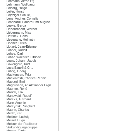
Lehmann, Alfred (?)
Lehmann, Wolfgang
Leiberg, Helge
Leifer, Horst
Leipziger Schule,
Lens, Andries Cornelis
Leonhardi, Eduard Emil August
Lepke, Gerda
Lieberknecht, Werner
Liebermann, Max
Liefrinck, Hans
Liesegang, Helmuth
Lindner, Ulrich
Liotard, Jean-Etienne
Löhner, Rudolf
Lohse, Carl
Lohse-Wächtler, Elfriede
Louis, Johann Jacob
Löwengard, Kurt
Luca Battelli & Cn.,
Lührig, Georg
Mackensen, Fritz
Mackintosh, Charles Rennie
Maetzel, Emil
Magnússon, Ari Alexander Ergis
Magritte, René
Mailick, Erik
Manuwald, Rudolf
Marcks, Gerhard
Maro, Antonio
Marzynski, Siegbert
Maurin, Charles
Mediz, Karl
Meidner, Ludwig
Meisel, Hugo
Meister der Radiborer
Verkündigungsgruppe,
Mense, Carlo