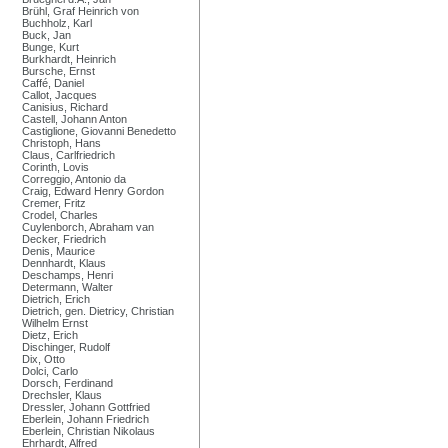
Brühl, Graf Heinrich von
Buchholz, Karl
Buck, Jan
Bunge, Kurt
Burkhardt, Heinrich
Bursche, Ernst
Caffé, Daniel
Callot, Jacques
Canisius, Richard
Castell, Johann Anton
Castiglione, Giovanni Benedetto
Christoph, Hans
Claus, Carlfriedrich
Corinth, Lovis
Correggio, Antonio da
Craig, Edward Henry Gordon
Cremer, Fritz
Crodel, Charles
Cuylenborch, Abraham van
Decker, Friedrich
Denis, Maurice
Dennhardt, Klaus
Deschamps, Henri
Determann, Walter
Dietrich, Erich
Dietrich, gen. Dietricy, Christian
Wilhelm Ernst
Dietz, Erich
Dischinger, Rudolf
Dix, Otto
Dolci, Carlo
Dorsch, Ferdinand
Drechsler, Klaus
Dressler, Johann Gottfried
Eberlein, Johann Friedrich
Eberlein, Christian Nikolaus
Ehrhardt, Alfred