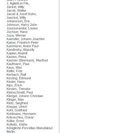
J. Aglietti et Fils,
Jäckel, Willy
Jacob, Walter
Jacob & Josef Kohn,
Jaeckel, Willy
Johansson, Eric
Johnson, Harry John
Jousserandot, Louise
Jüchser, Hans
Juza, Werner
Kaendler, Johann Joachim
Kaiser, Friedrich Peter
Kammerer, Anton Paul
Kandinsky, Wassily
Kaplan, Anatoli
Kasten, Petra
Kastner (Beerkast), Manfred
Kaufmann, Paul
Kaus, Max
Keller, Fritz
Kerbach, Ralf
Kesting, Edmund
Kinder, Hans
Kips, Erich
Kirsten, Theodor
Kleinschmidt, Paul
Klengel, Johann Christian
Klinger, Max
Klotz, Siegfried
Knispel, Ulrich
Kohl, Gottfried
Kohlmann, Hermann
Kokoschka, Oskar
Kolbe, Ernst
Kollwitz, Käthe
Königliche Porzellan-Manufaktur
Berlin,