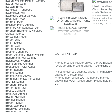
Baisch, Wilhelm Heinrich Gottlieb
Orfèvrerie C
Balzer, Wolfgang
Metall, versilbe
Barlach, Ernst
Christofle. Auf
Bartolozzi, Francesco
sowie Seriennu
Baumeister, Willi
Baumgart, Volker Oswald
Wohl mit einem Sc
Gesamteindruck una
Beckmann, Max
an den Kanten.
Behrens, Peter
30,5 x 37,5 cm / 4
Bellangé, Pierre-Antoine
Bemmel, Karl Sebastian von
Berchem (Berghem), Nicolaes
Claesz Pietersz.
Bergander, Rudolf
Berger, Willy
Berlit, Rüdiger
Berndt, Carl
Berndt, Siegfried
Beutner, Johannes
GO TO THE TOP
Beyer, Johann Christian Wilhelm
Biedermann, Wolfgang E.
Bielohlawek, Werner
* Items of artists registered with the VG Bildku
Blechschmidt, Günther
"Droit-de-suite of 2,5 % applies".
(conditions of
Böckstiegel, Peter August
Böhm, Eduard
Prices shown are estimate prices. The majority
Böhme, Lothar
applies on the item itself.
Böhme, Hans-Ludwig
** Items upon which V.A.T. is due are marked. F
Böhringer, Konrad Immanuel
shown incl. V.A.T. (gross price). Please note tha
Bolz, Dr. Lothar
7.3.)
Borchers, Roland
Börner, Emil Paul
Bosse, Gerhard
Both, Jan Dircksz
Brandt, Heinrich
Brendel, Michael
Breyer, Robert
Brockhage, Hans
Bruchwitz, Wolfgang
Brueghel d.Ä., Jan