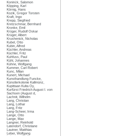
Koninck, Salomon
Köpping, Karl
Körnig, Hans
Kozik, Gregor Torsten
Kraft, Ingo
Krepp, Siegfried
Kretzschmar, Bernhard
Kronke, Emil
Krüger, Rudolf Oskar
Krüger, Albert
Krushenick, Nicholas
Kubel, Otto
Kubin, Alfred
Küchler, Andreas
Küchler, Fritz
Kuhfuss, Paul
Kühl, Johannes
Kühne, Wolfgang
Kummer, Carl Robert
Kunc, Milan
Kunert, Michael
Kunsthandlung Funcke,
Künstlerkolonie Kallmünz,
Kupittaan Kulta Oy,
Kurfürst Friedrich August I. von
Sachsen (August d,
Lachnit, Wilhelm
Lang, Christian
Lang, Lothar
Lang, Fritz
Lang-Scheer, Irma
Lange, Otto
Lange, Max
Langner, Reinhold
Latendorf, Christiane
Lautner, Matthias
Leber, Wolfgang