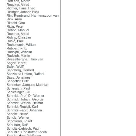
Retzsch, Moritz
Reucker, Alfred
Richter, Hans Theo
Ridinger, Johann Elias
Rijn, Rembrandt Harmenszoon van
Rink, Arno
Ritschl, Otto
Rittig, Peter
Robbe, Manuel
Roesner, Alfred
Rohlfs, Christian
Rosié, Paul
Rothenstein, William
Rübbert, Fritz
Rudolph, Wilhelm
Rudolph, Martin
Rysselberghe, Théo van
Sagert, Horst
Sailer, Wulff
Sandberg, Herbert
Sanzio da Urbino, Raffael
Sass, Johannes
Schaefler, Fritz
Schenker, Jacques Matthias
Scheurich, Paul
Schlesinger, Gil
Schmidt, Prof. Dr. Werner
Schmidt, Johann George
Schmidt-Kirstein, Helmut
Schmidt-Rottluff, Karl
Schmitz-Fabri, Johanna
Scholtz, Heinz
Scholz, Werner
Schoyerer, Josef
Schubert, Rolf
Schultz-Liebisch, Paul
Schultze, Christoffer Jacob
Schulz, Hans Wolfgang