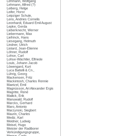
Lehmann, Wolfgang
Lehmann, Alfred (?)
Leiberg, Helge
Leifer, Horst
Leipziger Schule,
Lens, Andries Cornelis
Leonhardi, Eduard Emil August
Lepke, Gerda
Lieberknecht, Werner
Liebermann, Max
Liefrinck, Hans
Liesegang, Helmuth
Lindner, Ulrich
Liotard, Jean-Etienne
Löhner, Rudolf
Lohse, Carl
Lohse-Wächtler, Elfriede
Louis, Johann Jacob
Löwengard, Kurt
Luca Battelli & Cn.,
Lührig, Georg
Mackensen, Fritz
Mackintosh, Charles Rennie
Maetzel, Emil
Magnússon, Ari Alexander Ergis
Magritte, René
Mailick, Erik
Manuwald, Rudolf
Marcks, Gerhard
Maro, Antonio
Marzynski, Siegbert
Maurin, Charles
Mediz, Karl
Meidner, Ludwig
Meisel, Hugo
Meister der Radiborer
Verkündigungsgruppe,
Mense, Carlo