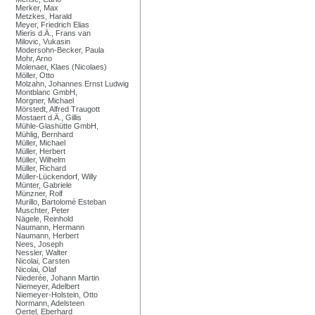
Merker, Max
Metzkes, Harald
Meyer, Friedrich Elias
Mieris d.Ä., Frans van
Milovic, Vukasin
Modersohn-Becker, Paula
Mohr, Arno
Molenaer, Klaes (Nicolaes)
Möller, Otto
Molzahn, Johannes Ernst Ludwig
Montblanc GmbH,
Morgner, Michael
Mörstedt, Alfred Traugott
Mostaert d.Ä., Gillis
Mühle-Glashütte GmbH,
Mühlig, Bernhard
Müller, Michael
Müller, Herbert
Müller, Wilhelm
Müller, Richard
Müller-Lückendorf, Willy
Münter, Gabriele
Münzner, Rolf
Murillo, Bartolomé Esteban
Muschter, Peter
Nägele, Reinhold
Naumann, Hermann
Naumann, Herbert
Nees, Joseph
Nessler, Walter
Nicolai, Carsten
Nicolai, Olaf
Niederée, Johann Martin
Niemeyer, Adelbert
Niemeyer-Holstein, Otto
Normann, Adelsteen
Oertel, Eberhard