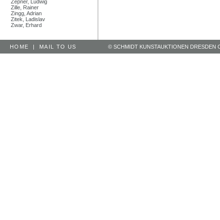
Zepner, Ludwig
Zille, Rainer
Zingg, Adrian
Zitek, Ladislav
Zwar, Erhard
HOME
|
MAIL TO US
© SCHMIDT KUNSTAUKTIONEN DRESDEN