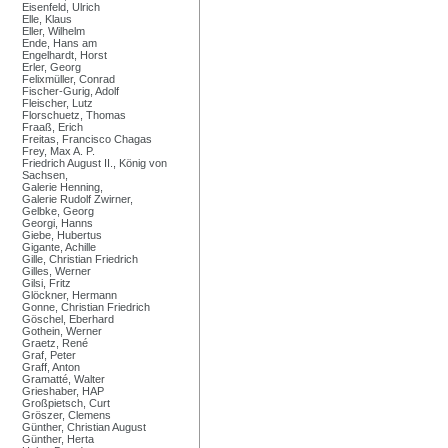
Eisenfeld, Ulrich
Elle, Klaus
Eller, Wilhelm
Ende, Hans am
Engelhardt, Horst
Erler, Georg
Felixmüller, Conrad
Fischer-Gurig, Adolf
Fleischer, Lutz
Florschuetz, Thomas
Fraaß, Erich
Freitas, Francisco Chagas
Frey, Max A. P.
Friedrich August II., König von
Sachsen,
Galerie Henning,
Galerie Rudolf Zwirner,
Gelbke, Georg
Georgi, Hanns
Giebe, Hubertus
Gigante, Achille
Gille, Christian Friedrich
Gilles, Werner
Gilsi, Fritz
Glöckner, Hermann
Gonne, Christian Friedrich
Göschel, Eberhard
Gothein, Werner
Graetz, René
Graf, Peter
Graff, Anton
Gramatté, Walter
Grieshaber, HAP
Großpietsch, Curt
Gröszer, Clemens
Günther, Christian August
Günther, Herta