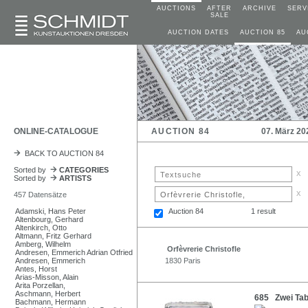
AUCTIONS
AFTER
ARCHIVE
SERV
SALE
AUCTION DATES
AUCTION 85
AU
ONLINE-CATALOGUE
AUCTION 84
07. März 20
BACK TO AUCTION 84
Sorted by
CATEGORIES
x
Sorted by
ARTISTS
x
457 Datensätze
Adamski, Hans Peter
Auction 84
1 result
Altenbourg, Gerhard
Altenkirch, Otto
Altmann, Fritz Gerhard
Amberg, Wilhelm
Orfèvrerie Christofle
Andresen, Emmerich Adrian Otfried
Andresen, Emmerich
1830 Paris
Antes, Horst
Arias-Misson, Alain
Arita Porzellan,
Aschmann, Herbert
685 Zwei Tabl
Bachmann, Hermann