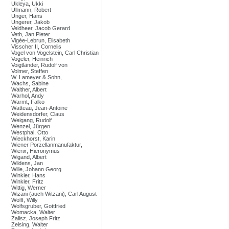
Ukleya, Ukki
Ullmann, Robert
Unger, Hans
Ungerer, Jakob
Veldheer, Jacob Gerard
Veth, Jan Pieter
Vigée-Lebrun, Elisabeth
Visscher II, Cornelis
Vogel von Vogelstein, Carl Christian
Vogeler, Heinrich
Voigtländer, Rudolf von
Volmer, Steffen
W. Lameyer & Sohn,
Wachs, Sabine
Walther, Albert
Warhol, Andy
Warmt, Falko
Watteau, Jean-Antoine
Weidensdorfer, Claus
Weigang, Rudolf
Wenzel, Jürgen
Westphal, Otto
Wieckhorst, Karin
Wiener Porzellanmanufaktur,
Wierix, Hieronymus
Wigand, Albert
Wildens, Jan
Wille, Johann Georg
Winkler, Hans
Winkler, Fritz
Wittig, Werner
Wizani (auch Witzani), Carl August
Wolff, Willy
Wolfsgruber, Gottfried
Womacka, Walter
Zalisz, Joseph Fritz
Zeising, Walter