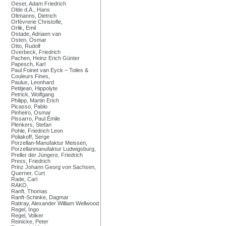
Oeser, Adam Friedrich
Olde d.Ä., Hans
Oltmanns, Dietrich
Orfèvrerie Christofle,
Orlik, Emil
Ostade, Adriaen van
Osten, Osmar
Otto, Rudolf
Overbeck, Friedrich
Pachen, Heinz Erich Günter
Papesch, Karl
Paul Foinet van Eyck – Toiles &
Couleurs Fines,
Paulus, Leonhard
Petitjean, Hippolyte
Petrick, Wolfgang
Philipp, Martin Erich
Picasso, Pablo
Pinheiro, Osmar
Pissarro, Paul Émile
Plenkers, Stefan
Pohle, Friedrich Leon
Poliakoff, Serge
Porzellan-Manufaktur Meissen,
Porzellanmanufaktur Ludwigsburg,
Preller der Jüngere, Friedrich
Press, Friedrich
Prinz Johann Georg von Sachsen,
Querner, Curt
Rade, Carl
RAKO,
Ranft, Thomas
Ranft-Schinke, Dagmar
Rattray, Alexander William Wellwood
Regel, Ingo
Regel, Volker
Reinicke, Peter