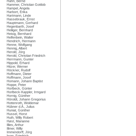
Hahn, Bernd
Hammer, Christian Gottlob
Hampel, Angela
Harbort, Erika
Hartmann, Linde
Hassebrauk, Ernst
Hauptmann, Gerhard
Hegenbarth, Josef
Heiliger, Bernhard
Heisig, Bernhard
Helfenbein, Walter
Hendrich, Hermann
Henne, Wolfgang
Hennig, Albert
Herold, Jörg
Herold, Christian Friedrich
Herrmann, Gunter
Hippold, Erhard
Hitzer, Werner
Höckner, Rudolf
Hoffmann, Dieter
Hoffmann, Josef
Homann, Johann Baptist
Hoppe, Peter
Horlbeck, Günter
Horlbeck-Kappler, Irmgard
Hornig, Günther
Höroldt, Johann Gregorius
Hottenroth, Woldemar
Hübner d.Ä., Julius
Huniat, Günther
Hussel, Horst
Huth, Willy Robert
Høst, Marianne
Illies, Arthur
Illmer, Willy
Immendorff, Jörg
Iwan, Friedrich