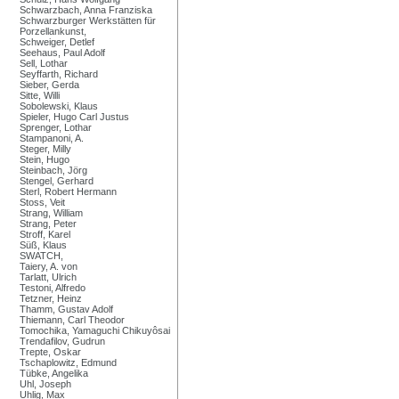
Schwarzbach, Anna Franziska
Schwarzburger Werkstätten für
Porzellankunst,
Schweiger, Detlef
Seehaus, Paul Adolf
Sell, Lothar
Seyffarth, Richard
Sieber, Gerda
Sitte, Willi
Sobolewski, Klaus
Spieler, Hugo Carl Justus
Sprenger, Lothar
Stampanoni, A.
Steger, Milly
Stein, Hugo
Steinbach, Jörg
Stengel, Gerhard
Sterl, Robert Hermann
Stoss, Veit
Strang, William
Strang, Peter
Stroff, Karel
Süß, Klaus
SWATCH,
Taiery, A. von
Tarlatt, Ulrich
Testoni, Alfredo
Tetzner, Heinz
Thamm, Gustav Adolf
Thiemann, Carl Theodor
Tomochika, Yamaguchi Chikuyôsai
Trendafilov, Gudrun
Trepte, Oskar
Tschaplowitz, Edmund
Tübke, Angelika
Uhl, Joseph
Uhlig, Max