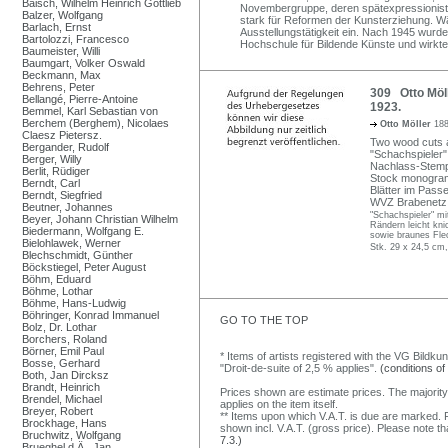
Baisch, Wilhelm Heinrich Gottlieb
Novembergruppe, deren spätexpressionistis
Balzer, Wolfgang
stark für Reformen der Kunsterziehung. Wä
Barlach, Ernst
Ausstellungstätigkeit ein. Nach 1945 wurde
Bartolozzi, Francesco
Hochschule für Bildende Künste und wirkte 
Baumeister, Willi
Baumgart, Volker Oswald
Beckmann, Max
Behrens, Peter
309 Otto Möll
Bellangé, Pierre-Antoine
1923.
Bemmel, Karl Sebastian von
Berchem (Berghem), Nicolaes
Otto Möller
188
Claesz Pietersz.
Two wood cuts a
Bergander, Rudolf
"Schachspieler"
Berger, Willy
Nachlass-Stempel
Berlit, Rüdiger
Stock monogrammi
Berndt, Carl
Blätter im Passe
Berndt, Siegfried
WVZ Brabenetz 
Beutner, Johannes
"Schachspieler" mi
Beyer, Johann Christian Wilhelm
Rändern leicht kni
Biedermann, Wolfgang E.
sowie braunes Flec
Bielohlawek, Werner
Stk. 29 x 24,5 cm,
Blechschmidt, Günther
Böckstiegel, Peter August
Böhm, Eduard
Böhme, Lothar
Böhme, Hans-Ludwig
Böhringer, Konrad Immanuel
GO TO THE TOP
Bolz, Dr. Lothar
Borchers, Roland
Börner, Emil Paul
* Items of artists registered with the VG Bildku
Bosse, Gerhard
"Droit-de-suite of 2,5 % applies".
(conditions of
Both, Jan Dircksz
Brandt, Heinrich
Prices shown are estimate prices. The majority
Brendel, Michael
applies on the item itself.
Breyer, Robert
** Items upon which V.A.T. is due are marked. F
Brockhage, Hans
shown incl. V.A.T. (gross price). Please note tha
Bruchwitz, Wolfgang
7.3.)
Brueghel d.Ä., Jan