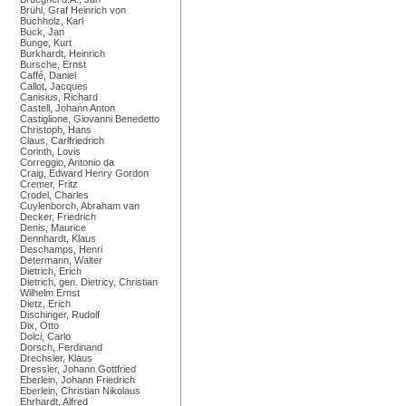
Brühl, Graf Heinrich von
Buchholz, Karl
Buck, Jan
Bunge, Kurt
Burkhardt, Heinrich
Bursche, Ernst
Caffé, Daniel
Callot, Jacques
Canisius, Richard
Castell, Johann Anton
Castiglione, Giovanni Benedetto
Christoph, Hans
Claus, Carlfriedrich
Corinth, Lovis
Correggio, Antonio da
Craig, Edward Henry Gordon
Cremer, Fritz
Crodel, Charles
Cuylenborch, Abraham van
Decker, Friedrich
Denis, Maurice
Dennhardt, Klaus
Deschamps, Henri
Determann, Walter
Dietrich, Erich
Dietrich, gen. Dietricy, Christian
Wilhelm Ernst
Dietz, Erich
Dischinger, Rudolf
Dix, Otto
Dolci, Carlo
Dorsch, Ferdinand
Drechsler, Klaus
Dressler, Johann Gottfried
Eberlein, Johann Friedrich
Eberlein, Christian Nikolaus
Ehrhardt, Alfred