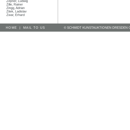
Zepner, Ludwig
Zille, Rainer
Zingg, Adrian
Zitek, Ladislav
Zwar, Erhard
HOME
|
MAIL TO US
© SCHMIDT KUNSTAUKTIONEN DRESDEN