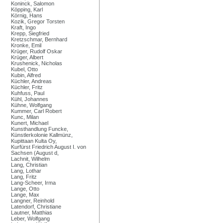
Koninck, Salomon
Köpping, Karl
Körnig, Hans
Kozik, Gregor Torsten
Kraft, Ingo
Krepp, Siegfried
Kretzschmar, Bernhard
Kronke, Emil
Krüger, Rudolf Oskar
Krüger, Albert
Krushenick, Nicholas
Kubel, Otto
Kubin, Alfred
Küchler, Andreas
Küchler, Fritz
Kuhfuss, Paul
Kühl, Johannes
Kühne, Wolfgang
Kummer, Carl Robert
Kunc, Milan
Kunert, Michael
Kunsthandlung Funcke,
Künstlerkolonie Kallmünz,
Kupittaan Kulta Oy,
Kurfürst Friedrich August I. von
Sachsen (August d,
Lachnit, Wilhelm
Lang, Christian
Lang, Lothar
Lang, Fritz
Lang-Scheer, Irma
Lange, Otto
Lange, Max
Langner, Reinhold
Latendorf, Christiane
Lautner, Matthias
Leber, Wolfgang