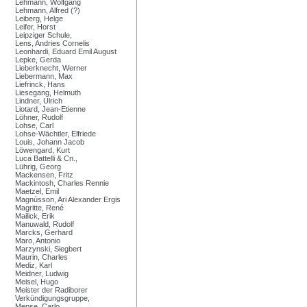
Lehmann, Wolfgang
Lehmann, Alfred (?)
Leiberg, Helge
Leifer, Horst
Leipziger Schule,
Lens, Andries Cornelis
Leonhardi, Eduard Emil August
Lepke, Gerda
Lieberknecht, Werner
Liebermann, Max
Liefrinck, Hans
Liesegang, Helmuth
Lindner, Ulrich
Liotard, Jean-Etienne
Löhner, Rudolf
Lohse, Carl
Lohse-Wächtler, Elfriede
Louis, Johann Jacob
Löwengard, Kurt
Luca Battelli & Cn.,
Lührig, Georg
Mackensen, Fritz
Mackintosh, Charles Rennie
Maetzel, Emil
Magnússon, Ari Alexander Ergis
Magritte, René
Mailick, Erik
Manuwald, Rudolf
Marcks, Gerhard
Maro, Antonio
Marzynski, Siegbert
Maurin, Charles
Mediz, Karl
Meidner, Ludwig
Meisel, Hugo
Meister der Radiborer
Verkündigungsgruppe,
Mense, Carlo