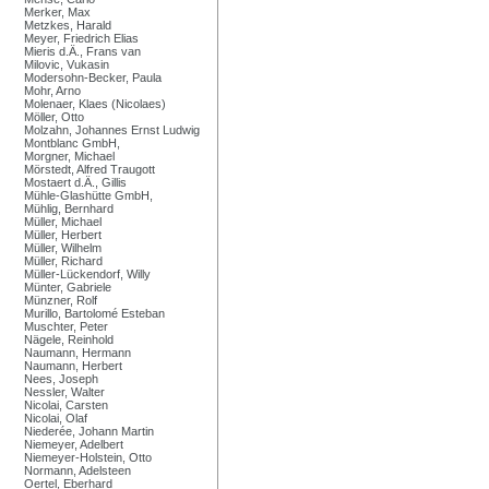
Merker, Max
Metzkes, Harald
Meyer, Friedrich Elias
Mieris d.Ä., Frans van
Milovic, Vukasin
Modersohn-Becker, Paula
Mohr, Arno
Molenaer, Klaes (Nicolaes)
Möller, Otto
Molzahn, Johannes Ernst Ludwig
Montblanc GmbH,
Morgner, Michael
Mörstedt, Alfred Traugott
Mostaert d.Ä., Gillis
Mühle-Glashütte GmbH,
Mühlig, Bernhard
Müller, Michael
Müller, Herbert
Müller, Wilhelm
Müller, Richard
Müller-Lückendorf, Willy
Münter, Gabriele
Münzner, Rolf
Murillo, Bartolomé Esteban
Muschter, Peter
Nägele, Reinhold
Naumann, Hermann
Naumann, Herbert
Nees, Joseph
Nessler, Walter
Nicolai, Carsten
Nicolai, Olaf
Niederée, Johann Martin
Niemeyer, Adelbert
Niemeyer-Holstein, Otto
Normann, Adelsteen
Oertel, Eberhard