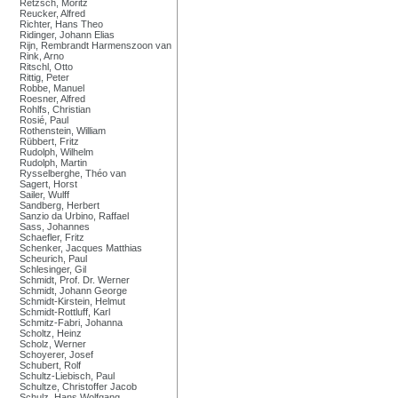
Retzsch, Moritz
Reucker, Alfred
Richter, Hans Theo
Ridinger, Johann Elias
Rijn, Rembrandt Harmenszoon van
Rink, Arno
Ritschl, Otto
Rittig, Peter
Robbe, Manuel
Roesner, Alfred
Rohlfs, Christian
Rosié, Paul
Rothenstein, William
Rübbert, Fritz
Rudolph, Wilhelm
Rudolph, Martin
Rysselberghe, Théo van
Sagert, Horst
Sailer, Wulff
Sandberg, Herbert
Sanzio da Urbino, Raffael
Sass, Johannes
Schaefler, Fritz
Schenker, Jacques Matthias
Scheurich, Paul
Schlesinger, Gil
Schmidt, Prof. Dr. Werner
Schmidt, Johann George
Schmidt-Kirstein, Helmut
Schmidt-Rottluff, Karl
Schmitz-Fabri, Johanna
Scholtz, Heinz
Scholz, Werner
Schoyerer, Josef
Schubert, Rolf
Schultz-Liebisch, Paul
Schultze, Christoffer Jacob
Schulz, Hans Wolfgang