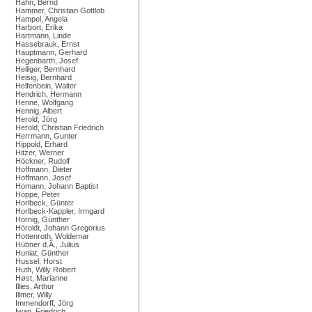
Hahn, Bernd
Hammer, Christian Gottlob
Hampel, Angela
Harbort, Erika
Hartmann, Linde
Hassebrauk, Ernst
Hauptmann, Gerhard
Hegenbarth, Josef
Heiliger, Bernhard
Heisig, Bernhard
Helfenbein, Walter
Hendrich, Hermann
Henne, Wolfgang
Hennig, Albert
Herold, Jörg
Herold, Christian Friedrich
Herrmann, Gunter
Hippold, Erhard
Hitzer, Werner
Höckner, Rudolf
Hoffmann, Dieter
Hoffmann, Josef
Homann, Johann Baptist
Hoppe, Peter
Horlbeck, Günter
Horlbeck-Kappler, Irmgard
Hornig, Günther
Höroldt, Johann Gregorius
Hottenroth, Woldemar
Hübner d.Ä., Julius
Huniat, Günther
Hussel, Horst
Huth, Willy Robert
Høst, Marianne
Illies, Arthur
Illmer, Willy
Immendorff, Jörg
Iwan, Friedrich