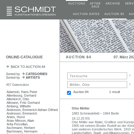
AUCTIONS
AFTER
ARCHIVE
SERV
SALE
AUCTION DATES
AUCTION 85
AU
ONLINE-CATALOGUE
AUCTION 84
07. März 20
BACK TO AUCTION 84
Sorted by
CATEGORIES
x
Sorted by
ARTISTS
x
457 Datensätze
Adamski, Hans Peter
Auction 84
1 result
Altenbourg, Gerhard
Altenkirch, Otto
Altmann, Fritz Gerhard
Amberg, Wilhelm
Otto Möller
Andresen, Emmerich Adrian Otfried
Andresen, Emmerich
1883 Schmiedefeld – 1964 Berlin
Antes, Horst
18.12.25 RS
Arias-Misson, Alain
Otto Möller war Maler, Grafiker und Kunst
Arita Porzellan,
1905 mit seinem Bruder Rudolf an der König
Aschmann, Herbert
sein weiteres künstlerisches Werk. 1910 st
Bachmann, Hermann
Landschaften, Stadt- und Alltagsszenen, Po