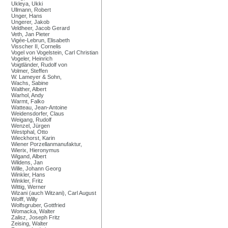
Ukleya, Ukki
Ullmann, Robert
Unger, Hans
Ungerer, Jakob
Veldheer, Jacob Gerard
Veth, Jan Pieter
Vigée-Lebrun, Elisabeth
Visscher II, Cornelis
Vogel von Vogelstein, Carl Christian
Vogeler, Heinrich
Voigtländer, Rudolf von
Volmer, Steffen
W. Lameyer & Sohn,
Wachs, Sabine
Walther, Albert
Warhol, Andy
Warmt, Falko
Watteau, Jean-Antoine
Weidensdorfer, Claus
Weigang, Rudolf
Wenzel, Jürgen
Westphal, Otto
Wieckhorst, Karin
Wiener Porzellanmanufaktur,
Wierix, Hieronymus
Wigand, Albert
Wildens, Jan
Wille, Johann Georg
Winkler, Hans
Winkler, Fritz
Wittig, Werner
Wizani (auch Witzani), Carl August
Wolff, Willy
Wolfsgruber, Gottfried
Womacka, Walter
Zalisz, Joseph Fritz
Zeising, Walter