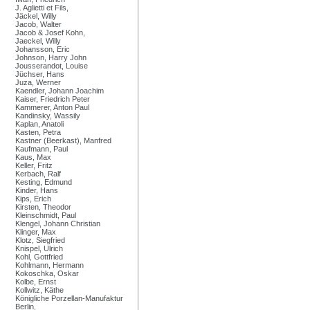
J. Aglietti et Fils,
Jäckel, Willy
Jacob, Walter
Jacob & Josef Kohn,
Jaeckel, Willy
Johansson, Eric
Johnson, Harry John
Jousserandot, Louise
Jüchser, Hans
Juza, Werner
Kaendler, Johann Joachim
Kaiser, Friedrich Peter
Kammerer, Anton Paul
Kandinsky, Wassily
Kaplan, Anatoli
Kasten, Petra
Kastner (Beerkast), Manfred
Kaufmann, Paul
Kaus, Max
Keller, Fritz
Kerbach, Ralf
Kesting, Edmund
Kinder, Hans
Kips, Erich
Kirsten, Theodor
Kleinschmidt, Paul
Klengel, Johann Christian
Klinger, Max
Klotz, Siegfried
Knispel, Ulrich
Kohl, Gottfried
Kohlmann, Hermann
Kokoschka, Oskar
Kolbe, Ernst
Kollwitz, Käthe
Königliche Porzellan-Manufaktur
Berlin,