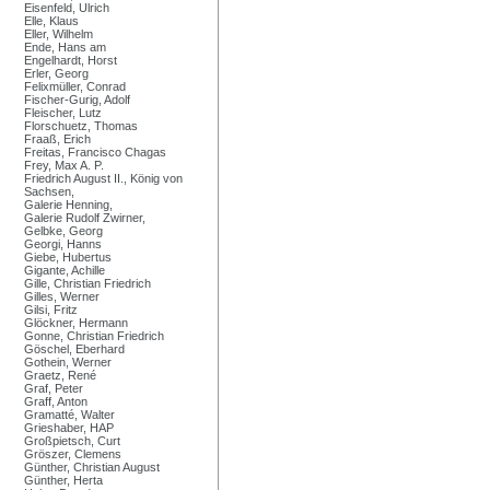
Eisenfeld, Ulrich
Elle, Klaus
Eller, Wilhelm
Ende, Hans am
Engelhardt, Horst
Erler, Georg
Felixmüller, Conrad
Fischer-Gurig, Adolf
Fleischer, Lutz
Florschuetz, Thomas
Fraaß, Erich
Freitas, Francisco Chagas
Frey, Max A. P.
Friedrich August II., König von
Sachsen,
Galerie Henning,
Galerie Rudolf Zwirner,
Gelbke, Georg
Georgi, Hanns
Giebe, Hubertus
Gigante, Achille
Gille, Christian Friedrich
Gilles, Werner
Gilsi, Fritz
Glöckner, Hermann
Gonne, Christian Friedrich
Göschel, Eberhard
Gothein, Werner
Graetz, René
Graf, Peter
Graff, Anton
Gramatté, Walter
Grieshaber, HAP
Großpietsch, Curt
Gröszer, Clemens
Günther, Christian August
Günther, Herta