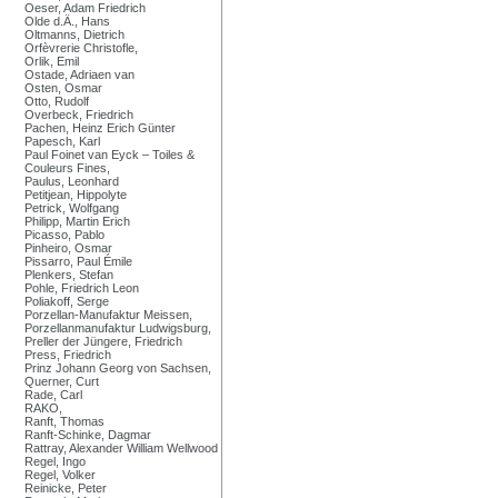
Oeser, Adam Friedrich
Olde d.Ä., Hans
Oltmanns, Dietrich
Orfèvrerie Christofle,
Orlik, Emil
Ostade, Adriaen van
Osten, Osmar
Otto, Rudolf
Overbeck, Friedrich
Pachen, Heinz Erich Günter
Papesch, Karl
Paul Foinet van Eyck – Toiles &
Couleurs Fines,
Paulus, Leonhard
Petitjean, Hippolyte
Petrick, Wolfgang
Philipp, Martin Erich
Picasso, Pablo
Pinheiro, Osmar
Pissarro, Paul Émile
Plenkers, Stefan
Pohle, Friedrich Leon
Poliakoff, Serge
Porzellan-Manufaktur Meissen,
Porzellanmanufaktur Ludwigsburg,
Preller der Jüngere, Friedrich
Press, Friedrich
Prinz Johann Georg von Sachsen,
Querner, Curt
Rade, Carl
RAKO,
Ranft, Thomas
Ranft-Schinke, Dagmar
Rattray, Alexander William Wellwood
Regel, Ingo
Regel, Volker
Reinicke, Peter