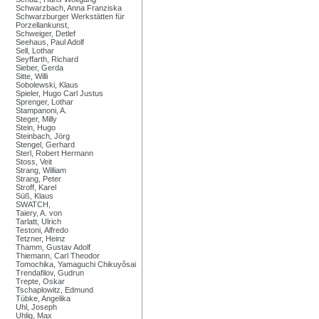
Schwarzbach, Anna Franziska
Schwarzburger Werkstätten für
Porzellankunst,
Schweiger, Detlef
Seehaus, Paul Adolf
Sell, Lothar
Seyffarth, Richard
Sieber, Gerda
Sitte, Willi
Sobolewski, Klaus
Spieler, Hugo Carl Justus
Sprenger, Lothar
Stampanoni, A.
Steger, Milly
Stein, Hugo
Steinbach, Jörg
Stengel, Gerhard
Sterl, Robert Hermann
Stoss, Veit
Strang, William
Strang, Peter
Stroff, Karel
Süß, Klaus
SWATCH,
Taiery, A. von
Tarlatt, Ulrich
Testoni, Alfredo
Tetzner, Heinz
Thamm, Gustav Adolf
Thiemann, Carl Theodor
Tomochika, Yamaguchi Chikuyôsai
Trendafilov, Gudrun
Trepte, Oskar
Tschaplowitz, Edmund
Tübke, Angelika
Uhl, Joseph
Uhlig, Max