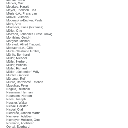
Merker, Max
Metzkes, Harald
Meyer, Friedrich Elias
Mieris d.Ä., Frans van
Milovic, Vukasin
Modersohn-Becker, Paula
Mohr, Arno
Molenaer, Klaes (Nicolaes)
Möller, Otto
Molzahn, Johannes Ernst Ludwig
Montblanc GmbH,
Morgner, Michael
Mörstedt, Alfred Traugott
Mostaert d.Ä., Gillis
Mühle-Glashütte GmbH,
Mühlig, Bernhard
Müller, Michael
Müller, Herbert
Müller, Wilhelm
Müller, Richard
Müller-Lückendorf, Willy
Münter, Gabriele
Münzner, Rolf
Murillo, Bartolomé Esteban
Muschter, Peter
Nägele, Reinhold
Naumann, Hermann
Naumann, Herbert
Nees, Joseph
Nessler, Walter
Nicolai, Carsten
Nicolai, Olaf
Niederée, Johann Martin
Niemeyer, Adelbert
Niemeyer-Holstein, Otto
Normann, Adelsteen
Oertel, Eberhard