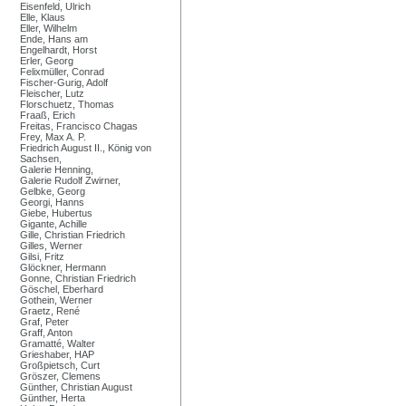
Eisenfeld, Ulrich
Elle, Klaus
Eller, Wilhelm
Ende, Hans am
Engelhardt, Horst
Erler, Georg
Felixmüller, Conrad
Fischer-Gurig, Adolf
Fleischer, Lutz
Florschuetz, Thomas
Fraaß, Erich
Freitas, Francisco Chagas
Frey, Max A. P.
Friedrich August II., König von
Sachsen,
Galerie Henning,
Galerie Rudolf Zwirner,
Gelbke, Georg
Georgi, Hanns
Giebe, Hubertus
Gigante, Achille
Gille, Christian Friedrich
Gilles, Werner
Gilsi, Fritz
Glöckner, Hermann
Gonne, Christian Friedrich
Göschel, Eberhard
Gothein, Werner
Graetz, René
Graf, Peter
Graff, Anton
Gramatté, Walter
Grieshaber, HAP
Großpietsch, Curt
Gröszer, Clemens
Günther, Christian August
Günther, Herta