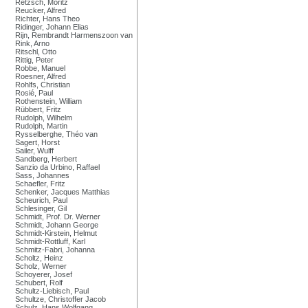
Retzsch, Moritz
Reucker, Alfred
Richter, Hans Theo
Ridinger, Johann Elias
Rijn, Rembrandt Harmenszoon van
Rink, Arno
Ritschl, Otto
Rittig, Peter
Robbe, Manuel
Roesner, Alfred
Rohlfs, Christian
Rosié, Paul
Rothenstein, William
Rübbert, Fritz
Rudolph, Wilhelm
Rudolph, Martin
Rysselberghe, Théo van
Sagert, Horst
Sailer, Wulff
Sandberg, Herbert
Sanzio da Urbino, Raffael
Sass, Johannes
Schaefler, Fritz
Schenker, Jacques Matthias
Scheurich, Paul
Schlesinger, Gil
Schmidt, Prof. Dr. Werner
Schmidt, Johann George
Schmidt-Kirstein, Helmut
Schmidt-Rottluff, Karl
Schmitz-Fabri, Johanna
Scholtz, Heinz
Scholz, Werner
Schoyerer, Josef
Schubert, Rolf
Schultz-Liebisch, Paul
Schultze, Christoffer Jacob
Schulz, Hans Wolfgang