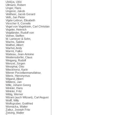
Ukleya, Ukki
Ullmann, Robert
Unger, Hans
Ungerer, Jakob
Veldheer, Jacob Gerard
Veth, Jan Pieter
Vigée-Lebrun, Elisabeth
Visscher II, Cornelis
Vogel von Vogelstein, Carl Christian
Vogeler, Heinrich
Voigtländer, Rudolf von
Volmer, Steffen
W. Lameyer & Sohn,
Wachs, Sabine
Walther, Albert
Warhol, Andy
Warmt, Falko
Watteau, Jean-Antoine
Weidensdorfer, Claus
Weigang, Rudolf
Wenzel, Jürgen
Westphal, Otto
Wieckhorst, Karin
Wiener Porzellanmanufaktur,
Wierix, Hieronymus
Wigand, Albert
Wildens, Jan
Wille, Johann Georg
Winkler, Hans
Winkler, Fritz
Wittig, Werner
Wizani (auch Witzani), Carl August
Wolff, Willy
Wolfsgruber, Gottfried
Womacka, Walter
Zalisz, Joseph Fritz
Zeising, Walter