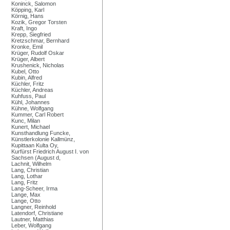
Koninck, Salomon
Köpping, Karl
Körnig, Hans
Kozik, Gregor Torsten
Kraft, Ingo
Krepp, Siegfried
Kretzschmar, Bernhard
Kronke, Emil
Krüger, Rudolf Oskar
Krüger, Albert
Krushenick, Nicholas
Kubel, Otto
Kubin, Alfred
Küchler, Fritz
Küchler, Andreas
Kuhfuss, Paul
Kühl, Johannes
Kühne, Wolfgang
Kummer, Carl Robert
Kunc, Milan
Kunert, Michael
Kunsthandlung Funcke,
Künstlerkolonie Kallmünz,
Kupittaan Kulta Oy,
Kurfürst Friedrich August I. von
Sachsen (August d,
Lachnit, Wilhelm
Lang, Christian
Lang, Lothar
Lang, Fritz
Lang-Scheer, Irma
Lange, Max
Lange, Otto
Langner, Reinhold
Latendorf, Christiane
Lautner, Matthias
Leber, Wolfgang