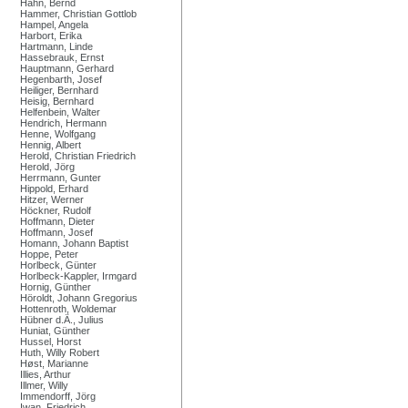
Hahn, Bernd
Hammer, Christian Gottlob
Hampel, Angela
Harbort, Erika
Hartmann, Linde
Hassebrauk, Ernst
Hauptmann, Gerhard
Hegenbarth, Josef
Heiliger, Bernhard
Heisig, Bernhard
Helfenbein, Walter
Hendrich, Hermann
Henne, Wolfgang
Hennig, Albert
Herold, Christian Friedrich
Herold, Jörg
Herrmann, Gunter
Hippold, Erhard
Hitzer, Werner
Höckner, Rudolf
Hoffmann, Dieter
Hoffmann, Josef
Homann, Johann Baptist
Hoppe, Peter
Horlbeck, Günter
Horlbeck-Kappler, Irmgard
Hornig, Günther
Höroldt, Johann Gregorius
Hottenroth, Woldemar
Hübner d.Ä., Julius
Huniat, Günther
Hussel, Horst
Huth, Willy Robert
Høst, Marianne
Illies, Arthur
Illmer, Willy
Immendorff, Jörg
Iwan, Friedrich