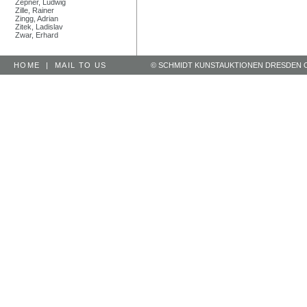
Zepner, Ludwig
Zille, Rainer
Zingg, Adrian
Zitek, Ladislav
Zwar, Erhard
HOME
|
MAIL TO US
© SCHMIDT KUNSTAUKTIONEN DRESDEN