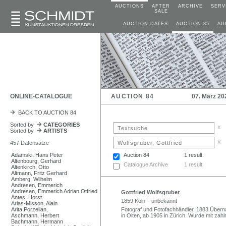
AUCTIONS
AFTER
ARCHIVE
SERV
SALE
AUCTION DATES
AUCTION 85
AU
ONLINE-CATALOGUE
AUCTION 84
07. März 20
BACK TO AUCTION 84
Sorted by
CATEGORIES
x
Sorted by
ARTISTS
x
457 Datensätze
Adamski, Hans Peter
Auction 84
1 result
Altenbourg, Gerhard
Catalogue Archive
1 result
Altenkirch, Otto
Altmann, Fritz Gerhard
Amberg, Wilhelm
Andresen, Emmerich
Andresen, Emmerich Adrian Otfried
Gottfried Wolfsgruber
Antes, Horst
1859 Köln – unbekannt
Arias-Misson, Alain
Arita Porzellan,
Fotograf und Fotofachhändler. 1883 Überna
Aschmann, Herbert
in Olten, ab 1905 in Zürich. Wurde mit zah
Bachmann, Hermann