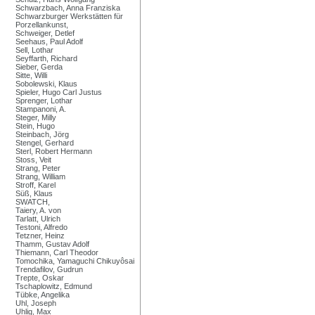
Schwarzbach, Anna Franziska
Schwarzburger Werkstätten für
Porzellankunst,
Schweiger, Detlef
Seehaus, Paul Adolf
Sell, Lothar
Seyffarth, Richard
Sieber, Gerda
Sitte, Willi
Sobolewski, Klaus
Spieler, Hugo Carl Justus
Sprenger, Lothar
Stampanoni, A.
Steger, Milly
Stein, Hugo
Steinbach, Jörg
Stengel, Gerhard
Sterl, Robert Hermann
Stoss, Veit
Strang, Peter
Strang, William
Stroff, Karel
Süß, Klaus
SWATCH,
Taiery, A. von
Tarlatt, Ulrich
Testoni, Alfredo
Tetzner, Heinz
Thamm, Gustav Adolf
Thiemann, Carl Theodor
Tomochika, Yamaguchi Chikuyôsai
Trendafilov, Gudrun
Trepte, Oskar
Tschaplowitz, Edmund
Tübke, Angelika
Uhl, Joseph
Uhlig, Max