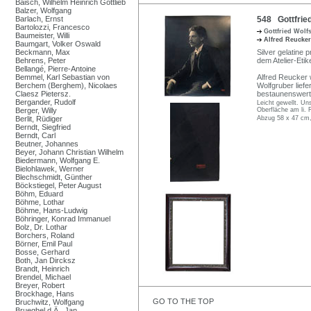
Baisch, Wilhelm Heinrich Gottlieb
Balzer, Wolfgang
Barlach, Ernst
548 Gottfried
Bartolozzi, Francesco
Gottfried Wol
Baumeister, Willi
Alfred Reucke
Baumgart, Volker Oswald
Beckmann, Max
Silver gelatine 
Behrens, Peter
dem Atelier-Etik
Bellangé, Pierre-Antoine
Bemmel, Karl Sebastian von
Alfred Reucker 
Berchem (Berghem), Nicolaes
Wolfgruber liefe
Claesz Pietersz.
bestaunenswerte
Bergander, Rudolf
Leicht gewellt. Un
Berger, Willy
Oberfläche am li.
Berlit, Rüdiger
Abzug 58 x 47 cm,
Berndt, Siegfried
Berndt, Carl
Beutner, Johannes
Beyer, Johann Christian Wilhelm
Biedermann, Wolfgang E.
Bielohlawek, Werner
Blechschmidt, Günther
Böckstiegel, Peter August
Böhm, Eduard
Böhme, Lothar
Böhme, Hans-Ludwig
Böhringer, Konrad Immanuel
Bolz, Dr. Lothar
Borchers, Roland
Börner, Emil Paul
Bosse, Gerhard
Both, Jan Dircksz
Brandt, Heinrich
Brendel, Michael
Breyer, Robert
Brockhage, Hans
GO TO THE TOP
Bruchwitz, Wolfgang
Brueghel d.Ä., Jan