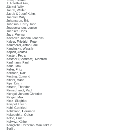
J. Aglietti et Fils,
Jäckel, Willy
Jacob, Walter
Jacob & Josef Kohn,
Jaeckel, Willy
Johansson, Eric
Johnson, Harry John
Jousserandot, Louise
Jüchser, Hans
Juza, Werner
Kaendler, Johann Joachim
Kaiser, Friedrich Peter
Kammerer, Anton Paul
Kandinsky, Wassily
Kaplan, Anatoli
Kasten, Petra
Kastner (Beerkast), Manfred
Kaufmann, Paul
Kaus, Max
Keller, Fritz
Kerbach, Ralf
Kesting, Edmund
Kinder, Hans
Kips, Erich
Kirsten, Theodor
Kleinschmidt, Paul
Klengel, Johann Christian
Klinger, Max
Klotz, Siegfried
Knispel, Ulrich
Kohl, Gottfried
Kohlmann, Hermann
Kokoschka, Oskar
Kolbe, Ernst
Kollwitz, Käthe
Königliche Porzellan-Manufaktur
Berlin,