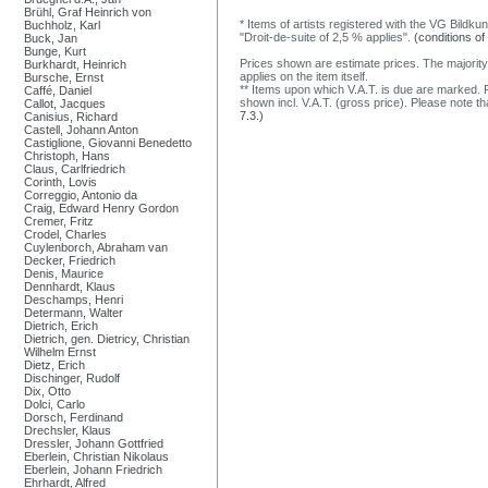
Brühl, Graf Heinrich von
* Items of artists registered with the VG Bildku
Buchholz, Karl
"Droit-de-suite of 2,5 % applies".
(conditions of
Buck, Jan
Bunge, Kurt
Prices shown are estimate prices. The majority
Burkhardt, Heinrich
applies on the item itself.
Bursche, Ernst
** Items upon which V.A.T. is due are marked. F
Caffé, Daniel
shown incl. V.A.T. (gross price). Please note tha
Callot, Jacques
7.3.)
Canisius, Richard
Castell, Johann Anton
Castiglione, Giovanni Benedetto
Christoph, Hans
Claus, Carlfriedrich
Corinth, Lovis
Correggio, Antonio da
Craig, Edward Henry Gordon
Cremer, Fritz
Crodel, Charles
Cuylenborch, Abraham van
Decker, Friedrich
Denis, Maurice
Dennhardt, Klaus
Deschamps, Henri
Determann, Walter
Dietrich, Erich
Dietrich, gen. Dietricy, Christian
Wilhelm Ernst
Dietz, Erich
Dischinger, Rudolf
Dix, Otto
Dolci, Carlo
Dorsch, Ferdinand
Drechsler, Klaus
Dressler, Johann Gottfried
Eberlein, Christian Nikolaus
Eberlein, Johann Friedrich
Ehrhardt, Alfred