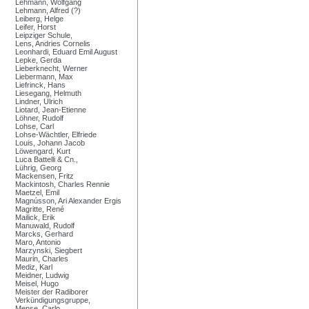
Lehmann, Wolfgang
Lehmann, Alfred (?)
Leiberg, Helge
Leifer, Horst
Leipziger Schule,
Lens, Andries Cornelis
Leonhardi, Eduard Emil August
Lepke, Gerda
Lieberknecht, Werner
Liebermann, Max
Liefrinck, Hans
Liesegang, Helmuth
Lindner, Ulrich
Liotard, Jean-Etienne
Löhner, Rudolf
Lohse, Carl
Lohse-Wächtler, Elfriede
Louis, Johann Jacob
Löwengard, Kurt
Luca Battelli & Cn.,
Lührig, Georg
Mackensen, Fritz
Mackintosh, Charles Rennie
Maetzel, Emil
Magnússon, Ari Alexander Ergis
Magritte, René
Mailick, Erik
Manuwald, Rudolf
Marcks, Gerhard
Maro, Antonio
Marzynski, Siegbert
Maurin, Charles
Mediz, Karl
Meidner, Ludwig
Meisel, Hugo
Meister der Radiborer
Verkündigungsgruppe,
Mense, Carlo