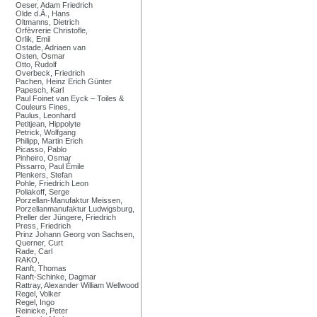
Oeser, Adam Friedrich
Olde d.Ä., Hans
Oltmanns, Dietrich
Orfèvrerie Christofle,
Orlik, Emil
Ostade, Adriaen van
Osten, Osmar
Otto, Rudolf
Overbeck, Friedrich
Pachen, Heinz Erich Günter
Papesch, Karl
Paul Foinet van Eyck – Toiles &
Couleurs Fines,
Paulus, Leonhard
Petitjean, Hippolyte
Petrick, Wolfgang
Philipp, Martin Erich
Picasso, Pablo
Pinheiro, Osmar
Pissarro, Paul Émile
Plenkers, Stefan
Pohle, Friedrich Leon
Poliakoff, Serge
Porzellan-Manufaktur Meissen,
Porzellanmanufaktur Ludwigsburg,
Preller der Jüngere, Friedrich
Press, Friedrich
Prinz Johann Georg von Sachsen,
Querner, Curt
Rade, Carl
RAKO,
Ranft, Thomas
Ranft-Schinke, Dagmar
Rattray, Alexander William Wellwood
Regel, Volker
Regel, Ingo
Reinicke, Peter