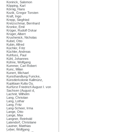
Koninck, Salomon
Köpping, Karl
Körnig, Hans
Kozik, Gregor Torsten
Kraft, Ingo
Krepp, Siegfried
Kretzschmar, Bernhard
Kronke, Emil
Krüger, Rudolf Oskar
Krüger, Albert
Krushenick, Nicholas
Kubel, Otto
Kubin, Alfred
Küchler, Fritz
Küchler, Andreas
Kuhfuss, Paul
Kühl, Johannes
Kühne, Wolfgang
Kummer, Carl Robert
Kunc, Milan
Kunert, Michael
Kunsthandlung Funcke,
Künstlerkolonie Kallmünz,
Kupittaan Kulta Oy,
Kurfürst Friedrich August I. von
Sachsen (August d,
Lachnit, Wilhelm
Lang, Christian
Lang, Lothar
Lang, Fritz
Lang-Scheer, Irma
Lange, Otto
Lange, Max
Langner, Reinhold
Latendorf, Christiane
Lautner, Matthias
Leber, Wolfgang