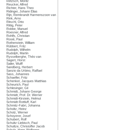
Retzsch, Moritz
Reucker, Alfred
Richter, Hans Theo
Ridinger, Johann Elias
Rijn, Rembrandt Harmenszoon van
Rink, Arno
Ritschl, Otto
Rittig, Peter
Robbe, Manuel
Roesner, Alfred
Rohlfs, Christian
Rosié, Paul
Rothenstein, William
Rübbert, Fritz
Rudolph, Wilhelm
Rudolph, Martin
Rysselberghe, Théo van
Sagert, Horst
Sailer, Wulff
Sandberg, Herbert
Sanzio da Urbino, Raffael
Sass, Johannes
Schaefler, Fritz
Schenker, Jacques Matthias
Scheurich, Paul
Schlesinger, Gil
Schmidt, Johann George
Schmidt, Prof. Dr. Werner
Schmidt-Kirstein, Helmut
Schmidt-Rottluff, Karl
Schmitz-Fabri, Johanna
Scholtz, Heinz
Scholz, Werner
Schoyerer, Josef
Schubert, Rolf
Schultz-Liebisch, Paul
Schultze, Christoffer Jacob
Schulz, Hans Wolfgang