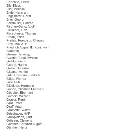
Eisenfeld, Ulrich
Elle, Klaus
Eller, Wilhelm
Ende, Hans am
Engelhardt, Horst
Erler, Georg
Felixmüller, Conrad
Fischer-Gurig, Adolf
Fleischer, Lutz
Florschuetz, Thomas
Fraaß, Erich
Freitas, Francisco Chagas
Frey, Max A. P.
Friedrich August II., König von
Sachsen,
Galerie Henning,
Galerie Rudolf Zwirner,
Gelbke, Georg
Georgi, Hanns
Giebe, Hubertus
Gigante, Achille
Gille, Christian Friedrich
Gilles, Werner
Gilsi, Fritz
Glöckner, Hermann
Gonne, Christian Friedrich
Göschel, Eberhard
Gothein, Werner
Graetz, René
Graf, Peter
Graff, Anton
Gramatté, Walter
Grieshaber, HAP
Großpietsch, Curt
Gröszer, Clemens
Günther, Christian August
Günther, Herta