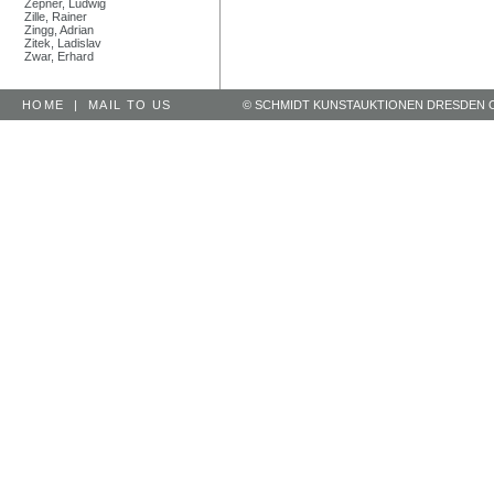
Zepner, Ludwig
Zille, Rainer
Zingg, Adrian
Zitek, Ladislav
Zwar, Erhard
HOME
|
MAIL TO US
© SCHMIDT KUNSTAUKTIONEN DRESDEN