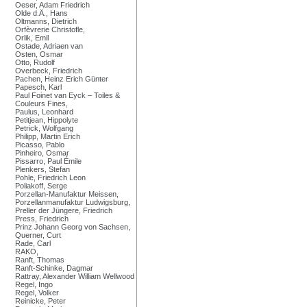
Oeser, Adam Friedrich
Olde d.Ä., Hans
Oltmanns, Dietrich
Orfèvrerie Christofle,
Orlik, Emil
Ostade, Adriaen van
Osten, Osmar
Otto, Rudolf
Overbeck, Friedrich
Pachen, Heinz Erich Günter
Papesch, Karl
Paul Foinet van Eyck – Toiles &
Couleurs Fines,
Paulus, Leonhard
Petitjean, Hippolyte
Petrick, Wolfgang
Philipp, Martin Erich
Picasso, Pablo
Pinheiro, Osmar
Pissarro, Paul Émile
Plenkers, Stefan
Pohle, Friedrich Leon
Poliakoff, Serge
Porzellan-Manufaktur Meissen,
Porzellanmanufaktur Ludwigsburg,
Preller der Jüngere, Friedrich
Press, Friedrich
Prinz Johann Georg von Sachsen,
Querner, Curt
Rade, Carl
RAKO,
Ranft, Thomas
Ranft-Schinke, Dagmar
Rattray, Alexander William Wellwood
Regel, Ingo
Regel, Volker
Reinicke, Peter