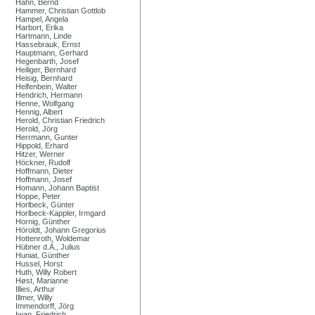
Hahn, Bernd
Hammer, Christian Gottlob
Hampel, Angela
Harbort, Erika
Hartmann, Linde
Hassebrauk, Ernst
Hauptmann, Gerhard
Hegenbarth, Josef
Heiliger, Bernhard
Heisig, Bernhard
Helfenbein, Walter
Hendrich, Hermann
Henne, Wolfgang
Hennig, Albert
Herold, Christian Friedrich
Herold, Jörg
Herrmann, Gunter
Hippold, Erhard
Hitzer, Werner
Höckner, Rudolf
Hoffmann, Dieter
Hoffmann, Josef
Homann, Johann Baptist
Hoppe, Peter
Horlbeck, Günter
Horlbeck-Kappler, Irmgard
Hornig, Günther
Höroldt, Johann Gregorius
Hottenroth, Woldemar
Hübner d.Ä., Julius
Huniat, Günther
Hussel, Horst
Huth, Willy Robert
Høst, Marianne
Illies, Arthur
Illmer, Willy
Immendorff, Jörg
Iwan, Friedrich