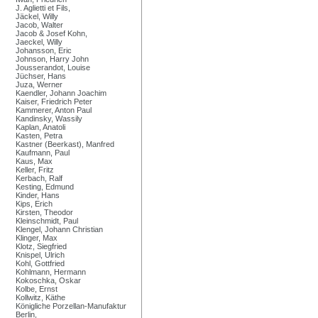
J. Aglietti et Fils,
Jäckel, Willy
Jacob, Walter
Jacob & Josef Kohn,
Jaeckel, Willy
Johansson, Eric
Johnson, Harry John
Jousserandot, Louise
Jüchser, Hans
Juza, Werner
Kaendler, Johann Joachim
Kaiser, Friedrich Peter
Kammerer, Anton Paul
Kandinsky, Wassily
Kaplan, Anatoli
Kasten, Petra
Kastner (Beerkast), Manfred
Kaufmann, Paul
Kaus, Max
Keller, Fritz
Kerbach, Ralf
Kesting, Edmund
Kinder, Hans
Kips, Erich
Kirsten, Theodor
Kleinschmidt, Paul
Klengel, Johann Christian
Klinger, Max
Klotz, Siegfried
Knispel, Ulrich
Kohl, Gottfried
Kohlmann, Hermann
Kokoschka, Oskar
Kolbe, Ernst
Kollwitz, Käthe
Königliche Porzellan-Manufaktur
Berlin,