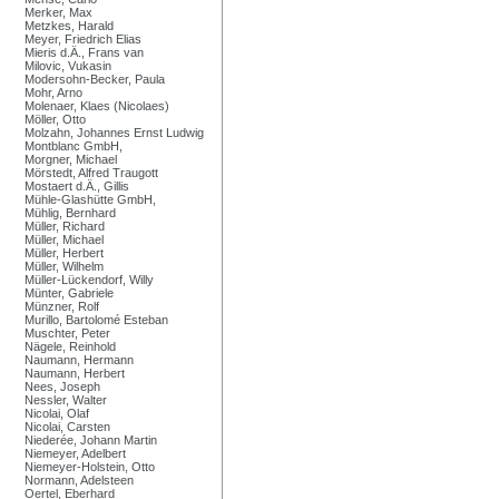
Merker, Max
Metzkes, Harald
Meyer, Friedrich Elias
Mieris d.Ä., Frans van
Milovic, Vukasin
Modersohn-Becker, Paula
Mohr, Arno
Molenaer, Klaes (Nicolaes)
Möller, Otto
Molzahn, Johannes Ernst Ludwig
Montblanc GmbH,
Morgner, Michael
Mörstedt, Alfred Traugott
Mostaert d.Ä., Gillis
Mühle-Glashütte GmbH,
Mühlig, Bernhard
Müller, Richard
Müller, Michael
Müller, Herbert
Müller, Wilhelm
Müller-Lückendorf, Willy
Münter, Gabriele
Münzner, Rolf
Murillo, Bartolomé Esteban
Muschter, Peter
Nägele, Reinhold
Naumann, Hermann
Naumann, Herbert
Nees, Joseph
Nessler, Walter
Nicolai, Olaf
Nicolai, Carsten
Niederée, Johann Martin
Niemeyer, Adelbert
Niemeyer-Holstein, Otto
Normann, Adelsteen
Oertel, Eberhard