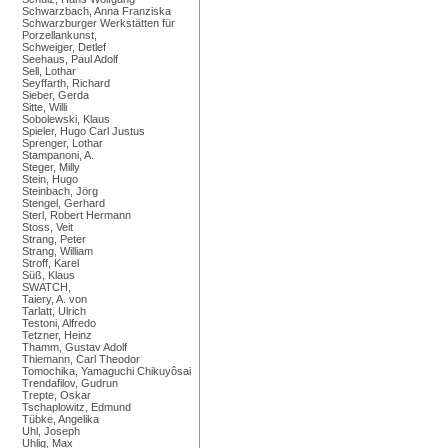
Schwarzbach, Anna Franziska
Schwarzburger Werkstätten für
Porzellankunst,
Schweiger, Detlef
Seehaus, Paul Adolf
Sell, Lothar
Seyffarth, Richard
Sieber, Gerda
Sitte, Willi
Sobolewski, Klaus
Spieler, Hugo Carl Justus
Sprenger, Lothar
Stampanoni, A.
Steger, Milly
Stein, Hugo
Steinbach, Jörg
Stengel, Gerhard
Sterl, Robert Hermann
Stoss, Veit
Strang, Peter
Strang, William
Stroff, Karel
Süß, Klaus
SWATCH,
Taiery, A. von
Tarlatt, Ulrich
Testoni, Alfredo
Tetzner, Heinz
Thamm, Gustav Adolf
Thiemann, Carl Theodor
Tomochika, Yamaguchi Chikuyôsai
Trendafilov, Gudrun
Trepte, Oskar
Tschaplowitz, Edmund
Tübke, Angelika
Uhl, Joseph
Uhlig, Max