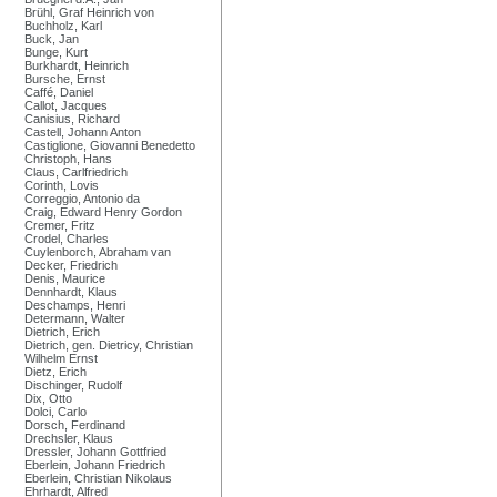
Brühl, Graf Heinrich von
Buchholz, Karl
Buck, Jan
Bunge, Kurt
Burkhardt, Heinrich
Bursche, Ernst
Caffé, Daniel
Callot, Jacques
Canisius, Richard
Castell, Johann Anton
Castiglione, Giovanni Benedetto
Christoph, Hans
Claus, Carlfriedrich
Corinth, Lovis
Correggio, Antonio da
Craig, Edward Henry Gordon
Cremer, Fritz
Crodel, Charles
Cuylenborch, Abraham van
Decker, Friedrich
Denis, Maurice
Dennhardt, Klaus
Deschamps, Henri
Determann, Walter
Dietrich, Erich
Dietrich, gen. Dietricy, Christian
Wilhelm Ernst
Dietz, Erich
Dischinger, Rudolf
Dix, Otto
Dolci, Carlo
Dorsch, Ferdinand
Drechsler, Klaus
Dressler, Johann Gottfried
Eberlein, Johann Friedrich
Eberlein, Christian Nikolaus
Ehrhardt, Alfred