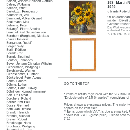
Baisch, Wilhelm Heinrich Gottlieb
193 Martin Ru
Balzer, Wolfgang
1949.
Barlach, Ernst
Bartolozzi, Francesco
Martin Rudol
Baumeister, Willi
Oil on cardboard
Baumgart, Volker Oswald
mit dem Etikett
Beckmann, Max
Goethestrasse 6
Behrens, Peter
Das Werk wurde ni
Bellangé, Pierre-Antoine
umlaufend Reste e
Bemmel, Karl Sebastian von
79 x 60 cm, Ra. 9
Berchem (Berghem), Nicolaes
Claesz Pietersz.
Bergander, Rudolf
Berger, Willy
Berlit, Rüdiger
Berndt, Carl
Berndt, Siegfried
Beutner, Johannes
Beyer, Johann Christian Wilhelm
Biedermann, Wolfgang E.
Bielohlawek, Werner
Blechschmidt, Günther
Böckstiegel, Peter August
Böhm, Eduard
GO TO THE TOP
Böhme, Lothar
Böhme, Hans-Ludwig
Böhringer, Konrad Immanuel
* Items of artists registered with the VG Bildku
Bolz, Dr. Lothar
"Droit-de-suite of 2,5 % applies".
(conditions of
Borchers, Roland
Börner, Emil Paul
Prices shown are estimate prices. The majority
Bosse, Gerhard
applies on the item itself.
Both, Jan Dircksz
** Items upon which V.A.T. is due are marked. F
Brandt, Heinrich
shown incl. V.A.T. (gross price). Please note tha
Brendel, Michael
7.3.)
Breyer, Robert
Brockhage, Hans
Bruchwitz, Wolfgang
Brueghel d.Ä., Jan