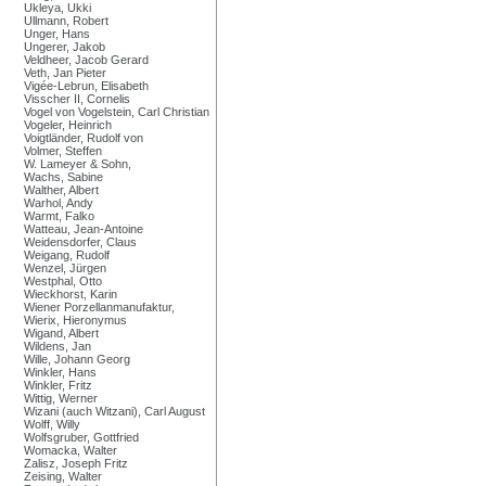
Ukleya, Ukki
Ullmann, Robert
Unger, Hans
Ungerer, Jakob
Veldheer, Jacob Gerard
Veth, Jan Pieter
Vigée-Lebrun, Elisabeth
Visscher II, Cornelis
Vogel von Vogelstein, Carl Christian
Vogeler, Heinrich
Voigtländer, Rudolf von
Volmer, Steffen
W. Lameyer & Sohn,
Wachs, Sabine
Walther, Albert
Warhol, Andy
Warmt, Falko
Watteau, Jean-Antoine
Weidensdorfer, Claus
Weigang, Rudolf
Wenzel, Jürgen
Westphal, Otto
Wieckhorst, Karin
Wiener Porzellanmanufaktur,
Wierix, Hieronymus
Wigand, Albert
Wildens, Jan
Wille, Johann Georg
Winkler, Hans
Winkler, Fritz
Wittig, Werner
Wizani (auch Witzani), Carl August
Wolff, Willy
Wolfsgruber, Gottfried
Womacka, Walter
Zalisz, Joseph Fritz
Zeising, Walter