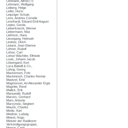
Lehmann, Alfred (?)
Lehmann, Wolfgang
Leiberg, Helge
Leifer, Horst
Leipziger Schule,
Lens, Andries Cornelis
Leonhardi, Eduard Emil August
Lepke, Gerda
Lieberknecht, Werner
Liebermann, Max
Liefrinck, Hans
Liesegang, Helmuth
Lindner, Ulrich
Liotard, Jean-Etienne
Löhner, Rudolf
Lohse, Carl
Lohse-Wächtler, Elfriede
Louis, Johann Jacob
Löwengard, Kurt
Luca Battelli & Cn.,
Lührig, Georg
Mackensen, Fritz
Mackintosh, Charles Rennie
Maetzel, Emil
Magnússon, Ari Alexander Ergis
Magritte, René
Mailick, Erik
Manuwald, Rudolf
Marcks, Gerhard
Maro, Antonio
Marzynski, Siegbert
Maurin, Charles
Mediz, Karl
Meidner, Ludwig
Meisel, Hugo
Meister der Radiborer
Verkündigungsgruppe,
Mense, Carlo