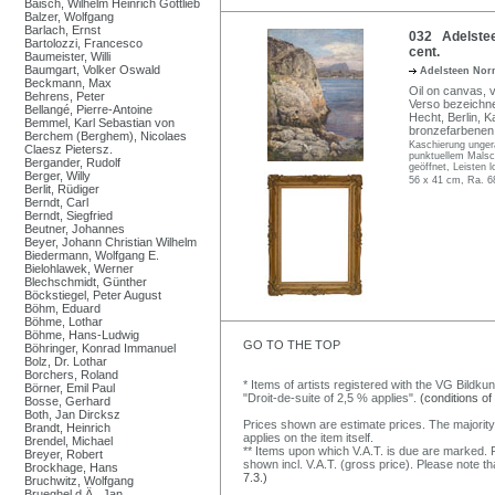
Baisch, Wilhelm Heinrich Gottlieb
Balzer, Wolfgang
Barlach, Ernst
032 Adelstee
Bartolozzi, Francesco
cent.
Baumeister, Willi
Baumgart, Volker Oswald
Adelsteen No
Beckmann, Max
Oil on canvas, v
Behrens, Peter
Verso bezeichne
Bellangé, Pierre-Antoine
Hecht, Berlin, 
Bemmel, Karl Sebastian von
bronzefarbenen 
Berchem (Berghem), Nicolaes
Kaschierung unger
Claesz Pietersz.
punktuellem Malsc
Bergander, Rudolf
geöffnet, Leisten l
Berger, Willy
56 x 41 cm, Ra. 6
Berlit, Rüdiger
Berndt, Carl
Berndt, Siegfried
Beutner, Johannes
Beyer, Johann Christian Wilhelm
Biedermann, Wolfgang E.
Bielohlawek, Werner
Blechschmidt, Günther
Böckstiegel, Peter August
Böhm, Eduard
Böhme, Lothar
Böhme, Hans-Ludwig
GO TO THE TOP
Böhringer, Konrad Immanuel
Bolz, Dr. Lothar
Borchers, Roland
* Items of artists registered with the VG Bildku
Börner, Emil Paul
"Droit-de-suite of 2,5 % applies".
(conditions of
Bosse, Gerhard
Both, Jan Dircksz
Prices shown are estimate prices. The majority
Brandt, Heinrich
applies on the item itself.
Brendel, Michael
** Items upon which V.A.T. is due are marked. F
Breyer, Robert
shown incl. V.A.T. (gross price). Please note tha
Brockhage, Hans
7.3.)
Bruchwitz, Wolfgang
Brueghel d.Ä., Jan