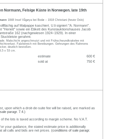
n Normann, Felsige Küste in Norwegen. late 19th
rmann
1848 Insel Vågøya bei Bodø – 1918 Christiani (heute Oslo)
ollflächig auf Malpappe kaschiert. U.li signiert "A. Normann".
t "Heriett" sowie ein Etikett des Kunstauktionshauses Jacob
Kantstraße 162 (nachgewiesen 1924–1929). In einer
Stuckleiste gerahmt.
ade. Malschicht angeschmutzt und mit Frühschwundkrakelee mit
hichtverlust. Falzbereich mit Bereibungen. Gehrungen des Rahmens
ocker, deutlich bestoßen.
8,5 x 53 cm.
estimate
600 €
sold at
750 €
nst, upon which a droit-de-suite fee will be raised, are marked as
 sale paragr. 7.4.)
 of the lots is taxed according to margin scheme. No V.A.T.
or your guidance, the stated estimate price is additionally
t all calls and bids are net prices.
(conditions of sale paragr.