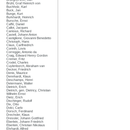
Brühl, Graf Heinrich von
Buchholz, Karl
Buck, Jan
Bunge, Kurt
Burkhardt, Heinrich
Bursche, Ernst
Caffé, Daniel
Callot, Jacques
Canisius, Richard
Castell, Johann Anton
Castiglione, Giovanni Benedetto
Christoph, Hans
Claus, Carlfriedrich
Corinth, Lovis
Correggio, Antonio da
Craig, Edward Henry Gordon
Cremer, Fritz
Crodel, Charles
Cuylenborch, Abraham van
Decker, Friedrich
Denis, Maurice
Dennhardt, Klaus
Deschamps, Henri
Determann, Walter
Dietrich, Erich
Dietrich, gen. Dietricy, Christian
Wilhelm Ernst
Dietz, Erich
Dischinger, Rudolf
Dix, Otto
Dolci, Carlo
Dorsch, Ferdinand
Drechsler, Klaus
Dressler, Johann Gottfried
Eberlein, Johann Friedrich
Eberlein, Christian Nikolaus
Ehrhardt, Alfred