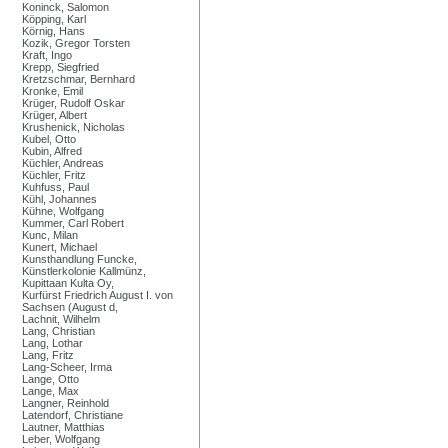
Koninck, Salomon
Köpping, Karl
Körnig, Hans
Kozik, Gregor Torsten
Kraft, Ingo
Krepp, Siegfried
Kretzschmar, Bernhard
Kronke, Emil
Krüger, Rudolf Oskar
Krüger, Albert
Krushenick, Nicholas
Kubel, Otto
Kubin, Alfred
Küchler, Andreas
Küchler, Fritz
Kuhfuss, Paul
Kühl, Johannes
Kühne, Wolfgang
Kummer, Carl Robert
Kunc, Milan
Kunert, Michael
Kunsthandlung Funcke,
Künstlerkolonie Kallmünz,
Kupittaan Kulta Oy,
Kurfürst Friedrich August I. von
Sachsen (August d,
Lachnit, Wilhelm
Lang, Christian
Lang, Lothar
Lang, Fritz
Lang-Scheer, Irma
Lange, Otto
Lange, Max
Langner, Reinhold
Latendorf, Christiane
Lautner, Matthias
Leber, Wolfgang