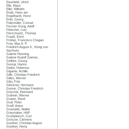
Eisenfeld, Ulrich
Elle, Klaus
Eller, Wilhelm
Ende, Hans am
Engelhardt, Horst
Erler, Georg
Felixmüller, Conrad
Fischer-Gurig, Adolf
Fleischer, Lutz
Florschuetz, Thomas
Fraaß, Erich
Freitas, Francisco Chagas
Frey, Max A. P.
Friedrich August II., König von
Sachsen,
Galerie Henning,
Galerie Rudolf Zwirner,
Gelbke, Georg
Georgi, Hanns
Giebe, Hubertus
Gigante, Achille
Gille, Christian Friedrich
Gilles, Werner
Gilsi, Fritz
Glöckner, Hermann
Gonne, Christian Friedrich
Göschel, Eberhard
Gothein, Werner
Graetz, René
Graf, Peter
Graff, Anton
Gramatté, Walter
Grieshaber, HAP
Großpietsch, Curt
Gröszer, Clemens
Günther, Christian August
Günther, Herta