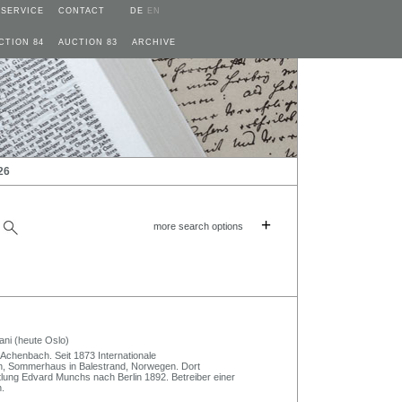
SERVICE
CONTACT
DE
EN
CTION 84
AUCTION 83
ARCHIVE
26
+
more search options
ani (heute Oslo)
Achenbach. Seit 1873 Internationale
lin, Sommerhaus in Balestrand, Norwegen. Dort
ttlung Edvard Munchs nach Berlin 1892. Betreiber einer
.