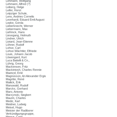
Lehmann, Wolfgang
Lehmann, Alfred (?)
Leiberg, Helge
Leifer, Horst
Leipziger Schule,
Lens, Andries Cornelis
Leonhardi, Eduard Emil August
Lepke, Gerda
Lieberknecht, Werner
Liebermann, Max
Liefrinck, Hans
Liesegang, Helmuth
Lindner, Ulrich
Liotard, Jean-Etienne
Löhner, Rudolf
Lohse, Carl
Lohse-Wächtler, Elfriede
Louis, Johann Jacob
Löwengard, Kurt
Luca Battelli & Cn.,
Lührig, Georg
Mackensen, Fritz
Mackintosh, Charles Rennie
Maetzel, Emil
Magnússon, Ari Alexander Ergis
Magritte, René
Mailick, Erik
Manuwald, Rudolf
Marcks, Gerhard
Maro, Antonio
Marzynski, Siegbert
Maurin, Charles
Mediz, Karl
Meidner, Ludwig
Meisel, Hugo
Meister der Radiborer
Verkündigungsgruppe,
Mense, Carlo