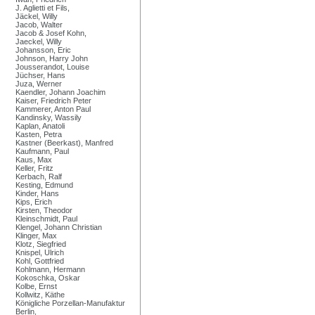
J. Aglietti et Fils,
Jäckel, Willy
Jacob, Walter
Jacob & Josef Kohn,
Jaeckel, Willy
Johansson, Eric
Johnson, Harry John
Jousserandot, Louise
Jüchser, Hans
Juza, Werner
Kaendler, Johann Joachim
Kaiser, Friedrich Peter
Kammerer, Anton Paul
Kandinsky, Wassily
Kaplan, Anatoli
Kasten, Petra
Kastner (Beerkast), Manfred
Kaufmann, Paul
Kaus, Max
Keller, Fritz
Kerbach, Ralf
Kesting, Edmund
Kinder, Hans
Kips, Erich
Kirsten, Theodor
Kleinschmidt, Paul
Klengel, Johann Christian
Klinger, Max
Klotz, Siegfried
Knispel, Ulrich
Kohl, Gottfried
Kohlmann, Hermann
Kokoschka, Oskar
Kolbe, Ernst
Kollwitz, Käthe
Königliche Porzellan-Manufaktur
Berlin,