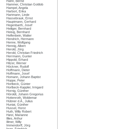
Hahn, Bernd
Hammer, Christian Gottlob
Hampel, Angela
Harbort, Erika
Hartmann, Linde
Hassebrauk, Ernst
Hauptmann, Gerhard
Hegenbarth, Josef
Heiliger, Bernhard
Heisig, Bernhard
Helfenbein, Walter
Hendrich, Hermann
Henne, Wolfgang
Hennig, Albert
Herold, Jörg
Herold, Christian Friedrich
Herrmann, Gunter
Hippold, Erhard
Hitzer, Werner
Höckner, Rudolf
Hoffmann, Dieter
Hoffmann, Josef
Homann, Johann Baptist
Hoppe, Peter
Horlbeck, Günter
Horlbeck-Kappler, Irmgard
Hornig, Günther
Höroldt, Johann Gregorius
Hottenroth, Woldemar
Hübner d.Ä., Julius
Huniat, Günther
Hussel, Horst
Huth, Willy Robert
Høst, Marianne
Illies, Arthur
Illmer, Willy
Immendorff, Jörg
Iwan, Friedrich