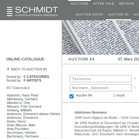
AUCTIONS
AFTER SALE
ARCHIVE
AUCTION DATES
AUCTION 85
AU
ONLINE-CATALOGUE
AUCTION 84
07. März 20
BACK TO AUCTION 84
Sorted by
CATEGORIES
x
Sorted by
ARTISTS
x
457 Datensätze
Adamski, Hans Peter
Auction 84
1 result
Altenbourg, Gerhard
Altenkirch, Otto
Altmann, Fritz Gerhard
Amberg, Wilhelm
Adelsteen Normann
Andresen, Emmerich Adrian Otfried
Andresen, Emmerich
1848 Insel Vågøya bei Bodø – 1918 Christi
Antes, Horst
Ab 1869 Studium in Düsseldorf bei Oswald 
Arias-Misson, Alain
Ausstellungsbeteiligungen. Ab 1880 in Ber
Arita Porzellan,
Bekanntschaft mit Kaiser Wilhelm II. Vermi
Aschmann, Herbert
Malschule. 1917 Rückkehr nach Norwegen
Bachmann, Hermann