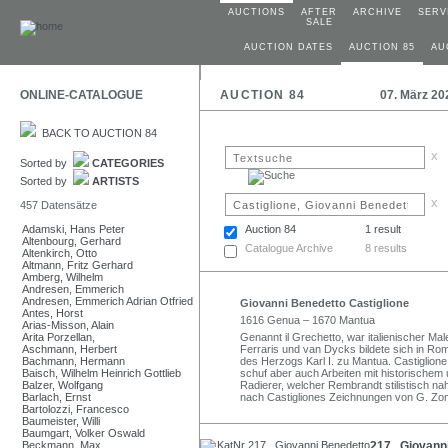
AUCTIONS
AFTER
ARCHIVE
SERV
SALE
AUCTION DATES
AUCTION 85
AU
ONLINE-CATALOGUE
AUCTION 84
07. März 20
BACK TO AUCTION 84
x
Sorted by
CATEGORIES
Sorted by
ARTISTS
x
457 Datensätze
Adamski, Hans Peter
Auction 84
1 result
Altenbourg, Gerhard
Catalogue Archive
8 results
Altenkirch, Otto
Altmann, Fritz Gerhard
Amberg, Wilhelm
Andresen, Emmerich
Andresen, Emmerich Adrian Otfried
Giovanni Benedetto Castiglione
Antes, Horst
1616 Genua – 1670 Mantua
Arias-Misson, Alain
Arita Porzellan,
Genannt il Grechetto, war italienischer Ma
Aschmann, Herbert
Ferraris und van Dycks bildete sich in Rom
Bachmann, Hermann
des Herzogs Karl I. zu Mantua. Castiglion
Baisch, Wilhelm Heinrich Gottlieb
schuf aber auch Arbeiten mit historischem u
Balzer, Wolfgang
Radierer, welcher Rembrandt stilistisch na
Barlach, Ernst
nach Castigliones Zeichnungen von G. Zomp
Bartolozzi, Francesco
Baumeister, Willi
Baumgart, Volker Oswald
Beckmann, Max
217 Giovanni