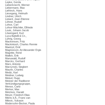
Lepke, Gerda
Lieberknecht, Werner
Liebermann, Max
Liefrinck, Hans
Liesegang, Helmuth
Lindner, Ulrich
Liotard, Jean-Etienne
Löhner, Rudolf
Lohse, Carl
Lohse-Wächtler, Elfriede
Louis, Johann Jacob
Löwengard, Kurt
Luca Battelli & Cn.,
Lührig, Georg
Mackensen, Fritz
Mackintosh, Charles Rennie
Maetzel, Emil
Magnússon, Ari Alexander Ergis
Magritte, René
Mailick, Erik
Manuwald, Rudolf
Marcks, Gerhard
Maro, Antonio
Marzynski, Siegbert
Maurin, Charles
Mediz, Karl
Meidner, Ludwig
Meisel, Hugo
Meister der Radiborer
Verkündigungsgruppe,
Mense, Carlo
Merker, Max
Metzkes, Harald
Meyer, Friedrich Elias
Mieris d.Ä., Frans van
Milovic, Vukasin
Modersohn-Becker, Paula