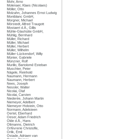
Mohr, Arno
Molenaer, Klaes (Nicolaes)
Möller, Otto
Molzahn, Johannes Ernst Ludwig
Montblanc GmbH,
Morgner, Michael
Mörstedt, Alfred Traugott
Mostaert d.Ä., Gillis
Mühle-Glashütte GmbH,
Mühlig, Bernhard
Müller, Richard
Müller, Michael
Müller, Herbert
Müller, Wilhelm
Müller-Lückendorf, Willy
Münter, Gabriele
Münzner, Rolf
Murillo, Bartolomé Esteban
Muschter, Peter
Nägele, Reinhold
Naumann, Hermann
Naumann, Herbert
Nees, Joseph
Nessler, Walter
Nicolai, Olaf
Nicolai, Carsten
Niederée, Johann Martin
Niemeyer, Adelbert
Niemeyer-Holstein, Otto
Normann, Adelsteen
Oertel, Eberhard
Oeser, Adam Friedrich
Olde d.Ä., Hans
Oltmanns, Dietrich
Orfèvrerie Christofle,
Orlik, Emil
Ostade, Adriaen van