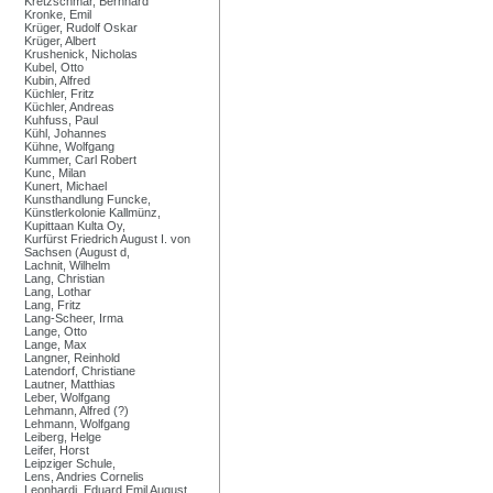
Kretzschmar, Bernhard
Kronke, Emil
Krüger, Rudolf Oskar
Krüger, Albert
Krushenick, Nicholas
Kubel, Otto
Kubin, Alfred
Küchler, Fritz
Küchler, Andreas
Kuhfuss, Paul
Kühl, Johannes
Kühne, Wolfgang
Kummer, Carl Robert
Kunc, Milan
Kunert, Michael
Kunsthandlung Funcke,
Künstlerkolonie Kallmünz,
Kupittaan Kulta Oy,
Kurfürst Friedrich August I. von
Sachsen (August d,
Lachnit, Wilhelm
Lang, Christian
Lang, Lothar
Lang, Fritz
Lang-Scheer, Irma
Lange, Otto
Lange, Max
Langner, Reinhold
Latendorf, Christiane
Lautner, Matthias
Leber, Wolfgang
Lehmann, Alfred (?)
Lehmann, Wolfgang
Leiberg, Helge
Leifer, Horst
Leipziger Schule,
Lens, Andries Cornelis
Leonhardi, Eduard Emil August