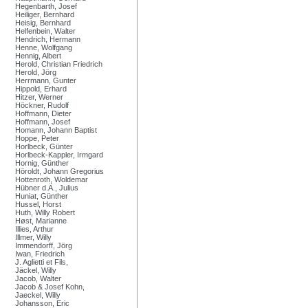
Hegenbarth, Josef
Heiliger, Bernhard
Heisig, Bernhard
Helfenbein, Walter
Hendrich, Hermann
Henne, Wolfgang
Hennig, Albert
Herold, Christian Friedrich
Herold, Jörg
Herrmann, Gunter
Hippold, Erhard
Hitzer, Werner
Höckner, Rudolf
Hoffmann, Dieter
Hoffmann, Josef
Homann, Johann Baptist
Hoppe, Peter
Horlbeck, Günter
Horlbeck-Kappler, Irmgard
Hornig, Günther
Höroldt, Johann Gregorius
Hottenroth, Woldemar
Hübner d.Ä., Julius
Huniat, Günther
Hussel, Horst
Huth, Willy Robert
Høst, Marianne
Illies, Arthur
Illmer, Willy
Immendorff, Jörg
Iwan, Friedrich
J. Aglietti et Fils,
Jäckel, Willy
Jacob, Walter
Jacob & Josef Kohn,
Jaeckel, Willy
Johansson, Eric