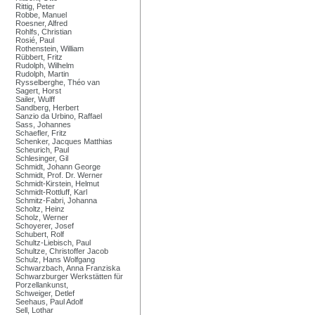
Rittig, Peter
Robbe, Manuel
Roesner, Alfred
Rohlfs, Christian
Rosié, Paul
Rothenstein, William
Rübbert, Fritz
Rudolph, Wilhelm
Rudolph, Martin
Rysselberghe, Théo van
Sagert, Horst
Sailer, Wulff
Sandberg, Herbert
Sanzio da Urbino, Raffael
Sass, Johannes
Schaefler, Fritz
Schenker, Jacques Matthias
Scheurich, Paul
Schlesinger, Gil
Schmidt, Johann George
Schmidt, Prof. Dr. Werner
Schmidt-Kirstein, Helmut
Schmidt-Rottluff, Karl
Schmitz-Fabri, Johanna
Scholtz, Heinz
Scholz, Werner
Schoyerer, Josef
Schubert, Rolf
Schultz-Liebisch, Paul
Schultze, Christoffer Jacob
Schulz, Hans Wolfgang
Schwarzbach, Anna Franziska
Schwarzburger Werkstätten für
Porzellankunst,
Schweiger, Detlef
Seehaus, Paul Adolf
Sell, Lothar