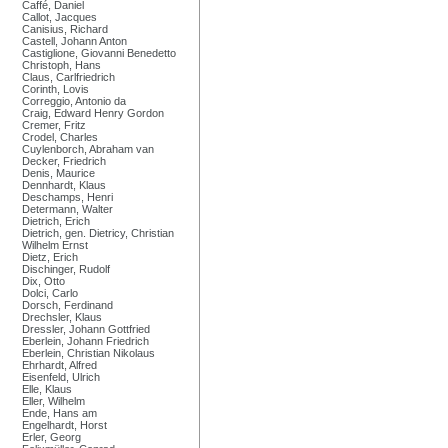
Caffé, Daniel
Callot, Jacques
Canisius, Richard
Castell, Johann Anton
Castiglione, Giovanni Benedetto
Christoph, Hans
Claus, Carlfriedrich
Corinth, Lovis
Correggio, Antonio da
Craig, Edward Henry Gordon
Cremer, Fritz
Crodel, Charles
Cuylenborch, Abraham van
Decker, Friedrich
Denis, Maurice
Dennhardt, Klaus
Deschamps, Henri
Determann, Walter
Dietrich, Erich
Dietrich, gen. Dietricy, Christian
Wilhelm Ernst
Dietz, Erich
Dischinger, Rudolf
Dix, Otto
Dolci, Carlo
Dorsch, Ferdinand
Drechsler, Klaus
Dressler, Johann Gottfried
Eberlein, Johann Friedrich
Eberlein, Christian Nikolaus
Ehrhardt, Alfred
Eisenfeld, Ulrich
Elle, Klaus
Eller, Wilhelm
Ende, Hans am
Engelhardt, Horst
Erler, Georg