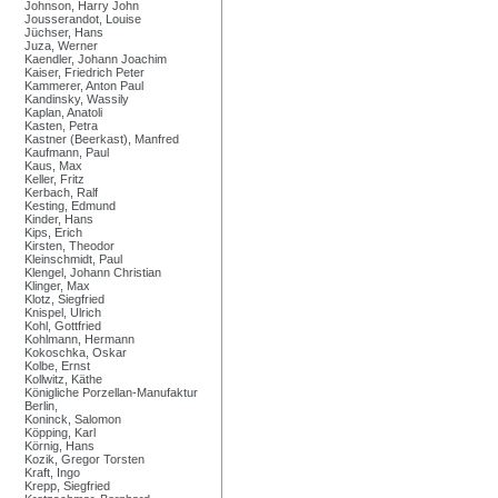
Johnson, Harry John
Jousserandot, Louise
Jüchser, Hans
Juza, Werner
Kaendler, Johann Joachim
Kaiser, Friedrich Peter
Kammerer, Anton Paul
Kandinsky, Wassily
Kaplan, Anatoli
Kasten, Petra
Kastner (Beerkast), Manfred
Kaufmann, Paul
Kaus, Max
Keller, Fritz
Kerbach, Ralf
Kesting, Edmund
Kinder, Hans
Kips, Erich
Kirsten, Theodor
Kleinschmidt, Paul
Klengel, Johann Christian
Klinger, Max
Klotz, Siegfried
Knispel, Ulrich
Kohl, Gottfried
Kohlmann, Hermann
Kokoschka, Oskar
Kolbe, Ernst
Kollwitz, Käthe
Königliche Porzellan-Manufaktur
Berlin,
Koninck, Salomon
Köpping, Karl
Körnig, Hans
Kozik, Gregor Torsten
Kraft, Ingo
Krepp, Siegfried