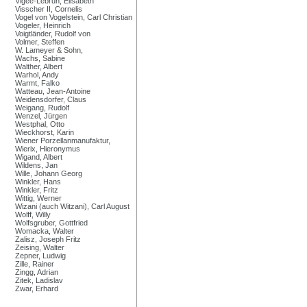
Vigée-Lebrun, Elisabeth
Visscher II, Cornelis
Vogel von Vogelstein, Carl Christian
Vogeler, Heinrich
Voigtländer, Rudolf von
Volmer, Steffen
W. Lameyer & Sohn,
Wachs, Sabine
Walther, Albert
Warhol, Andy
Warmt, Falko
Watteau, Jean-Antoine
Weidensdorfer, Claus
Weigang, Rudolf
Wenzel, Jürgen
Westphal, Otto
Wieckhorst, Karin
Wiener Porzellanmanufaktur,
Wierix, Hieronymus
Wigand, Albert
Wildens, Jan
Wille, Johann Georg
Winkler, Hans
Winkler, Fritz
Wittig, Werner
Wizani (auch Witzani), Carl August
Wolff, Willy
Wolfsgruber, Gottfried
Womacka, Walter
Zalisz, Joseph Fritz
Zeising, Walter
Zepner, Ludwig
Zille, Rainer
Zingg, Adrian
Zitek, Ladislav
Zwar, Erhard