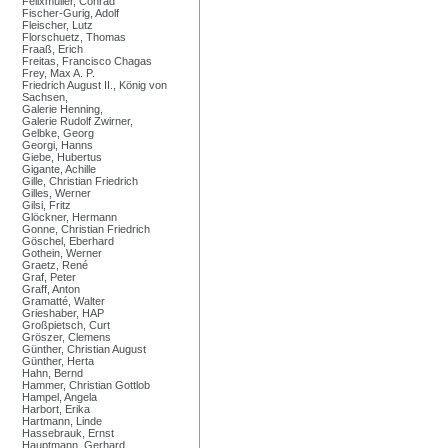
Felixmüller, Conrad
Fischer-Gurig, Adolf
Fleischer, Lutz
Florschuetz, Thomas
Fraaß, Erich
Freitas, Francisco Chagas
Frey, Max A. P.
Friedrich August II., König von
Sachsen,
Galerie Henning,
Galerie Rudolf Zwirner,
Gelbke, Georg
Georgi, Hanns
Giebe, Hubertus
Gigante, Achille
Gille, Christian Friedrich
Gilles, Werner
Gilsi, Fritz
Glöckner, Hermann
Gonne, Christian Friedrich
Göschel, Eberhard
Gothein, Werner
Graetz, René
Graf, Peter
Graff, Anton
Gramatté, Walter
Grieshaber, HAP
Großpietsch, Curt
Gröszer, Clemens
Günther, Christian August
Günther, Herta
Hahn, Bernd
Hammer, Christian Gottlob
Hampel, Angela
Harbort, Erika
Hartmann, Linde
Hassebrauk, Ernst
Hauptmann, Gerhard