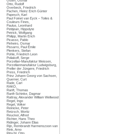
Osten, Osmar
Otto, Rudolf
Overbeck, Friedrich
Pachen, Heinz Erich Günter
Papesch, Karl
Paul Foinet van Eyck – Toiles &
Couleurs Fines,
Paulus, Leonhard
Petitjean, Hippolyte
Petrick, Wolfgang
Philipp, Martin Erich
Picasso, Pablo
Pinheiro, Osmar
Pissarro, Paul Émile
Plenkers, Stefan
Pohle, Friedrich Leon
Poliakoff, Serge
Porzellan-Manufaktur Meissen,
Porzellanmanufaktur Ludwigsburg,
Preller der Jüngere, Friedrich
Press, Friedrich
Prinz Johann Georg von Sachsen,
Querner, Curt
Rade, Carl
RAKO,
Ranft, Thomas
Ranft-Schinke, Dagmar
Rattray, Alexander William Wellwood
Regel, Ingo
Regel, Volker
Reinicke, Peter
Retzsch, Moritz
Reucker, Alfred
Richter, Hans Theo
Ridinger, Johann Elias
Rijn, Rembrandt Harmenszoon van
Rink, Arno
Ritschl, Otto