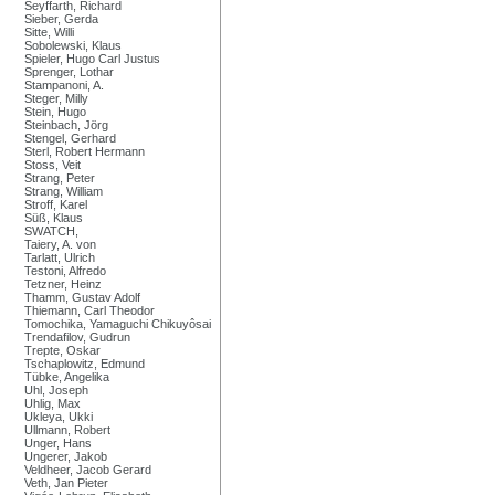
Seyffarth, Richard
Sieber, Gerda
Sitte, Willi
Sobolewski, Klaus
Spieler, Hugo Carl Justus
Sprenger, Lothar
Stampanoni, A.
Steger, Milly
Stein, Hugo
Steinbach, Jörg
Stengel, Gerhard
Sterl, Robert Hermann
Stoss, Veit
Strang, Peter
Strang, William
Stroff, Karel
Süß, Klaus
SWATCH,
Taiery, A. von
Tarlatt, Ulrich
Testoni, Alfredo
Tetzner, Heinz
Thamm, Gustav Adolf
Thiemann, Carl Theodor
Tomochika, Yamaguchi Chikuyôsai
Trendafilov, Gudrun
Trepte, Oskar
Tschaplowitz, Edmund
Tübke, Angelika
Uhl, Joseph
Uhlig, Max
Ukleya, Ukki
Ullmann, Robert
Unger, Hans
Ungerer, Jakob
Veldheer, Jacob Gerard
Veth, Jan Pieter