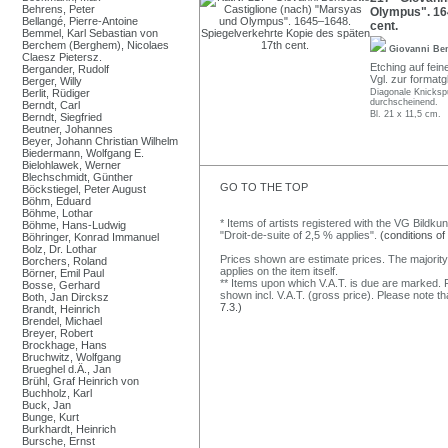
Behrens, Peter
Olympus". 16
Bellangé, Pierre-Antoine
cent.
Bemmel, Karl Sebastian von
Berchem (Berghem), Nicolaes
Giovanni Be
Claesz Pietersz.
Etching auf fein
Bergander, Rudolf
Vgl. zur formatg
Berger, Willy
Berlit, Rüdiger
Diagonale Knickspu
durchscheinend.
Berndt, Carl
Bl. 21 x 11,5 cm.
Berndt, Siegfried
Beutner, Johannes
Beyer, Johann Christian Wilhelm
Biedermann, Wolfgang E.
Bielohlawek, Werner
Blechschmidt, Günther
GO TO THE TOP
Böckstiegel, Peter August
Böhm, Eduard
Böhme, Lothar
* Items of artists registered with the VG Bildku
Böhme, Hans-Ludwig
"Droit-de-suite of 2,5 % applies".
(conditions of
Böhringer, Konrad Immanuel
Bolz, Dr. Lothar
Prices shown are estimate prices. The majority
Borchers, Roland
applies on the item itself.
Börner, Emil Paul
** Items upon which V.A.T. is due are marked. F
Bosse, Gerhard
shown incl. V.A.T. (gross price). Please note tha
Both, Jan Dircksz
7.3.)
Brandt, Heinrich
Brendel, Michael
Breyer, Robert
Brockhage, Hans
Bruchwitz, Wolfgang
Brueghel d.Ä., Jan
Brühl, Graf Heinrich von
Buchholz, Karl
Buck, Jan
Bunge, Kurt
Burkhardt, Heinrich
Bursche, Ernst