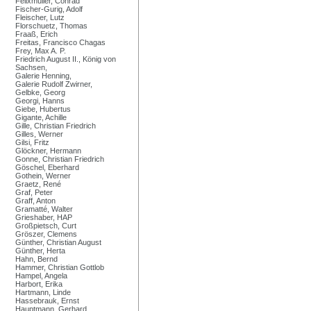
Felixmüller, Conrad
Fischer-Gurig, Adolf
Fleischer, Lutz
Florschuetz, Thomas
Fraaß, Erich
Freitas, Francisco Chagas
Frey, Max A. P.
Friedrich August II., König von
Sachsen,
Galerie Henning,
Galerie Rudolf Zwirner,
Gelbke, Georg
Georgi, Hanns
Giebe, Hubertus
Gigante, Achille
Gille, Christian Friedrich
Gilles, Werner
Gilsi, Fritz
Glöckner, Hermann
Gonne, Christian Friedrich
Göschel, Eberhard
Gothein, Werner
Graetz, René
Graf, Peter
Graff, Anton
Gramatté, Walter
Grieshaber, HAP
Großpietsch, Curt
Gröszer, Clemens
Günther, Christian August
Günther, Herta
Hahn, Bernd
Hammer, Christian Gottlob
Hampel, Angela
Harbort, Erika
Hartmann, Linde
Hassebrauk, Ernst
Hauptmann, Gerhard