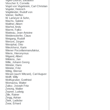
Vigée-Lebrun, Elisabeth
Visscher II, Cornelis
Vogel von Vogelstein, Carl Christian
Vogeler, Heinrich
Voigtländer, Rudolf von
Volmer, Steffen
W. Lameyer & Sohn,
Wachs, Sabine
Walther, Albert
Warhol, Andy
Warmt, Falko
Watteau, Jean-Antoine
Weidensdorfer, Claus
Weigang, Rudolf
Wenzel, Jürgen
Westphal, Otto
Wieckhorst, Karin
Wiener Porzellanmanufaktur,
Wierix, Hieronymus
Wigand, Albert
Wildens, Jan
Wille, Johann Georg
Winkler, Hans
Winkler, Fritz
Wittig, Werner
Wizani (auch Witzani), Carl August
Wolff, Willy
Wolfsgruber, Gottfried
Womacka, Walter
Zalisz, Joseph Fritz
Zeising, Walter
Zepner, Ludwig
Zille, Rainer
Zingg, Adrian
Zitek, Ladislav
Zwar, Erhard