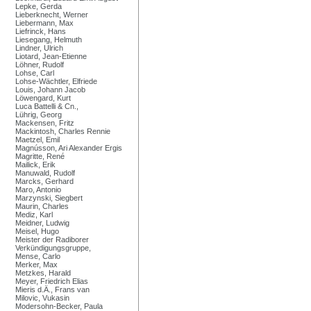
Lepke, Gerda
Lieberknecht, Werner
Liebermann, Max
Liefrinck, Hans
Liesegang, Helmuth
Lindner, Ulrich
Liotard, Jean-Etienne
Löhner, Rudolf
Lohse, Carl
Lohse-Wächtler, Elfriede
Louis, Johann Jacob
Löwengard, Kurt
Luca Battelli & Cn.,
Lührig, Georg
Mackensen, Fritz
Mackintosh, Charles Rennie
Maetzel, Emil
Magnússon, Ari Alexander Ergis
Magritte, René
Mailick, Erik
Manuwald, Rudolf
Marcks, Gerhard
Maro, Antonio
Marzynski, Siegbert
Maurin, Charles
Mediz, Karl
Meidner, Ludwig
Meisel, Hugo
Meister der Radiborer
Verkündigungsgruppe,
Mense, Carlo
Merker, Max
Metzkes, Harald
Meyer, Friedrich Elias
Mieris d.Ä., Frans van
Milovic, Vukasin
Modersohn-Becker, Paula