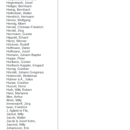
Hegenbarth, Josef
Heiliger, Bernhard
Heisig, Bernhard
Helfenbein, Walter
Hendrich, Hermann
Henne, Wolfgang
Hennig, Albert
Herold, Christian Friedrich
Herold, Jörg
Herrmann, Gunter
Hippold, Erhard
Hitzer, Werner
Höckner, Rudolf
Hoffmann, Dieter
Hoffmann, Josef
Homann, Johann Baptist
Hoppe, Peter
Horlbeck, Günter
Horlbeck-Kappler, Irmgard
Hornig, Günther
Höroldt, Johann Gregorius
Hottenroth, Woldemar
Hübner d.Ä., Julius
Huniat, Günther
Hussel, Horst
Huth, Willy Robert
Høst, Marianne
Illies, Arthur
Illmer, Willy
Immendorff, Jörg
Iwan, Friedrich
J. Aglietti et Fils,
Jäckel, Willy
Jacob, Walter
Jacob & Josef Kohn,
Jaeckel, Willy
Johansson, Eric