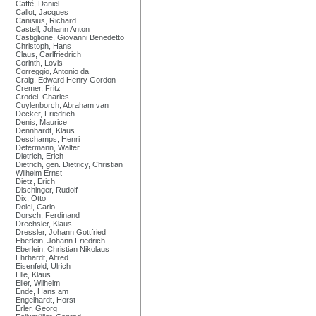
Caffé, Daniel
Callot, Jacques
Canisius, Richard
Castell, Johann Anton
Castiglione, Giovanni Benedetto
Christoph, Hans
Claus, Carlfriedrich
Corinth, Lovis
Correggio, Antonio da
Craig, Edward Henry Gordon
Cremer, Fritz
Crodel, Charles
Cuylenborch, Abraham van
Decker, Friedrich
Denis, Maurice
Dennhardt, Klaus
Deschamps, Henri
Determann, Walter
Dietrich, Erich
Dietrich, gen. Dietricy, Christian
Wilhelm Ernst
Dietz, Erich
Dischinger, Rudolf
Dix, Otto
Dolci, Carlo
Dorsch, Ferdinand
Drechsler, Klaus
Dressler, Johann Gottfried
Eberlein, Johann Friedrich
Eberlein, Christian Nikolaus
Ehrhardt, Alfred
Eisenfeld, Ulrich
Elle, Klaus
Eller, Wilhelm
Ende, Hans am
Engelhardt, Horst
Erler, Georg