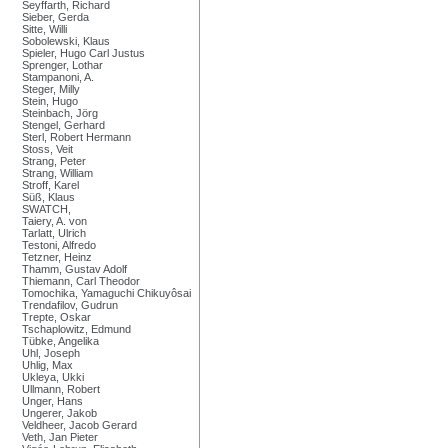
Seyffarth, Richard
Sieber, Gerda
Sitte, Willi
Sobolewski, Klaus
Spieler, Hugo Carl Justus
Sprenger, Lothar
Stampanoni, A.
Steger, Milly
Stein, Hugo
Steinbach, Jörg
Stengel, Gerhard
Sterl, Robert Hermann
Stoss, Veit
Strang, Peter
Strang, William
Stroff, Karel
Süß, Klaus
SWATCH,
Taiery, A. von
Tarlatt, Ulrich
Testoni, Alfredo
Tetzner, Heinz
Thamm, Gustav Adolf
Thiemann, Carl Theodor
Tomochika, Yamaguchi Chikuyôsai
Trendafilov, Gudrun
Trepte, Oskar
Tschaplowitz, Edmund
Tübke, Angelika
Uhl, Joseph
Uhlig, Max
Ukleya, Ukki
Ullmann, Robert
Unger, Hans
Ungerer, Jakob
Veldheer, Jacob Gerard
Veth, Jan Pieter