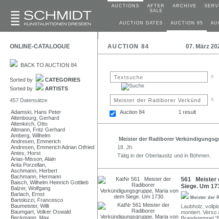
AUCTIONS
AFTER
ARCHIVE
SERV
SALE
AUCTION DATES
AUCTION 85
AU
ONLINE-CATALOGUE
AUCTION 84
07. März 20
BACK TO AUCTION 84
x
Sorted by
CATEGORIES
Sorted by
ARTISTS
x
457 Datensätze
Adamski, Hans Peter
Auction 84
1 result
Altenbourg, Gerhard
Altenkirch, Otto
Altmann, Fritz Gerhard
Amberg, Wilhelm
Meister der Radiborer Verkündigungs
Andresen, Emmerich
Andresen, Emmerich Adrian Otfried
18. Jh.
Antes, Horst
Tätig in der Oberlausitz und in Böhmen.
Arias-Misson, Alain
Arita Porzellan,
Aschmann, Herbert
Bachmann, Hermann
561 Meister 
Baisch, Wilhelm Heinrich Gottlieb
Siege. Um 17
Balzer, Wolfgang
Barlach, Ernst
Meister der
Bartolozzi, Francesco
Baumeister, Willi
Laubholz, vollpl
Baumgart, Volker Oswald
montiert. Verso
Beckmann, Max
Brandstempel "