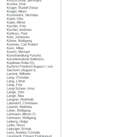
Kretzschmar, Bernhard
Kronke, Emil
Krüger, Rudolf Oskar
Krüger, Albert
Krushenick, Nicholas
Kubel, Otto
Kubin, Alfred
Küchler, Fritz
Küchler, Andreas
Kuhfuss, Paul
Kühl, Johannes
Kühne, Wolfgang
Kummer, Carl Robert
Kunc, Milan
Kunert, Michael
Kunsthandlung Funcke,
Künstlerkolonie Kallmünz,
Kupittaan Kulta Oy,
Kurfürst Friedrich August I. von
Sachsen (August d,
Lachnit, Wilhelm
Lang, Christian
Lang, Lothar
Lang, Fritz
Lang-Scheer, Irma
Lange, Otto
Lange, Max
Langner, Reinhold
Latendorf, Christiane
Lautner, Matthias
Leber, Wolfgang
Lehmann, Alfred (?)
Lehmann, Wolfgang
Leiberg, Helge
Leifer, Horst
Leipziger Schule,
Lens, Andries Cornelis
Leonhardi, Eduard Emil August