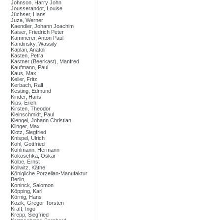
Johnson, Harry John
Jousserandot, Louise
Jüchser, Hans
Juza, Werner
Kaendler, Johann Joachim
Kaiser, Friedrich Peter
Kammerer, Anton Paul
Kandinsky, Wassily
Kaplan, Anatoli
Kasten, Petra
Kastner (Beerkast), Manfred
Kaufmann, Paul
Kaus, Max
Keller, Fritz
Kerbach, Ralf
Kesting, Edmund
Kinder, Hans
Kips, Erich
Kirsten, Theodor
Kleinschmidt, Paul
Klengel, Johann Christian
Klinger, Max
Klotz, Siegfried
Knispel, Ulrich
Kohl, Gottfried
Kohlmann, Hermann
Kokoschka, Oskar
Kolbe, Ernst
Kollwitz, Käthe
Königliche Porzellan-Manufaktur
Berlin,
Koninck, Salomon
Köpping, Karl
Körnig, Hans
Kozik, Gregor Torsten
Kraft, Ingo
Krepp, Siegfried