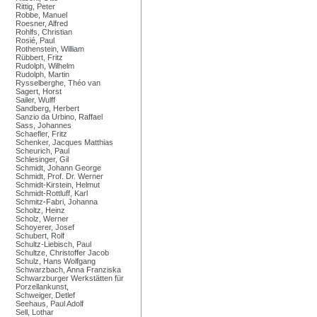
Rittig, Peter
Robbe, Manuel
Roesner, Alfred
Rohlfs, Christian
Rosié, Paul
Rothenstein, William
Rübbert, Fritz
Rudolph, Wilhelm
Rudolph, Martin
Rysselberghe, Théo van
Sagert, Horst
Sailer, Wulff
Sandberg, Herbert
Sanzio da Urbino, Raffael
Sass, Johannes
Schaefler, Fritz
Schenker, Jacques Matthias
Scheurich, Paul
Schlesinger, Gil
Schmidt, Johann George
Schmidt, Prof. Dr. Werner
Schmidt-Kirstein, Helmut
Schmidt-Rottluff, Karl
Schmitz-Fabri, Johanna
Scholtz, Heinz
Scholz, Werner
Schoyerer, Josef
Schubert, Rolf
Schultz-Liebisch, Paul
Schultze, Christoffer Jacob
Schulz, Hans Wolfgang
Schwarzbach, Anna Franziska
Schwarzburger Werkstätten für
Porzellankunst,
Schweiger, Detlef
Seehaus, Paul Adolf
Sell, Lothar