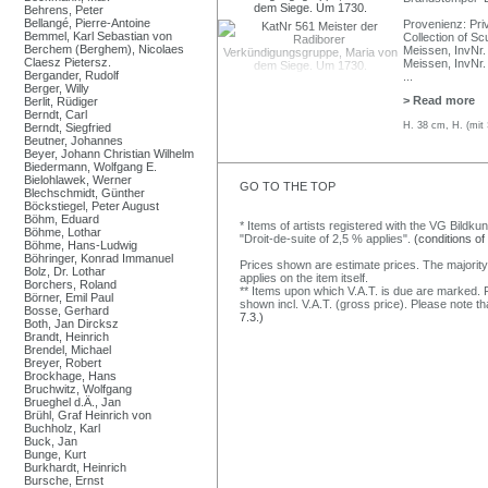
Behrens, Peter
Bellangé, Pierre-Antoine
Provenienz: Pri
Bemmel, Karl Sebastian von
Collection of S
Berchem (Berghem), Nicolaes
Meissen, InvNr.
Claesz Pietersz.
Meissen, InvNr
Bergander, Rudolf
...
Berger, Willy
> Read more
Berlit, Rüdiger
Berndt, Carl
H. 38 cm, H. (mit
Berndt, Siegfried
Beutner, Johannes
Beyer, Johann Christian Wilhelm
Biedermann, Wolfgang E.
Bielohlawek, Werner
GO TO THE TOP
Blechschmidt, Günther
Böckstiegel, Peter August
Böhm, Eduard
* Items of artists registered with the VG Bildku
Böhme, Lothar
"Droit-de-suite of 2,5 % applies".
(conditions of
Böhme, Hans-Ludwig
Böhringer, Konrad Immanuel
Prices shown are estimate prices. The majority
Bolz, Dr. Lothar
applies on the item itself.
Borchers, Roland
** Items upon which V.A.T. is due are marked. F
Börner, Emil Paul
shown incl. V.A.T. (gross price). Please note tha
Bosse, Gerhard
7.3.)
Both, Jan Dircksz
Brandt, Heinrich
Brendel, Michael
Breyer, Robert
Brockhage, Hans
Bruchwitz, Wolfgang
Brueghel d.Ä., Jan
Brühl, Graf Heinrich von
Buchholz, Karl
Buck, Jan
Bunge, Kurt
Burkhardt, Heinrich
Bursche, Ernst