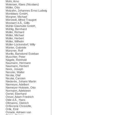
Mohr, Arno
Molenaer, Klaes (Nicolaes)
Möller, Otto
Molzahn, Johannes Ernst Ludwig
Montblanc GmbH,
Morgner, Michael
Mörstedt, Alfred Traugott
Mostaert d.Ä., Gillis
Mühle-Glashütte GmbH,
Mühlig, Bernhard
Müller, Richard
Müller, Michael
Müller, Herbert
Müller, Wilhelm
Müller-Lückendorf, Willy
Münter, Gabriele
Münzner, Rolf
Murillo, Bartolomé Esteban
Muschter, Peter
Nägele, Reinhold
Naumann, Hermann
Naumann, Herbert
Nees, Joseph
Nessler, Walter
Nicolai, Olaf
Nicolai, Carsten
Niederée, Johann Martin
Niemeyer, Adelbert
Niemeyer-Holstein, Otto
Normann, Adelsteen
Oertel, Eberhard
Oeser, Adam Friedrich
Olde d.Ä., Hans
Oltmanns, Dietrich
Orfèvrerie Christofle,
Orlik, Emil
Ostade, Adriaen van