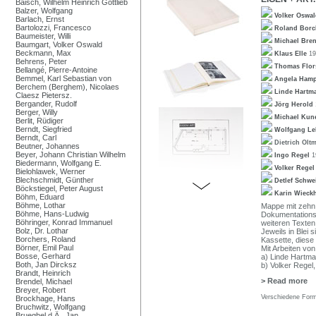
Baisch, Wilhelm Heinrich Gottlieb
Balzer, Wolfgang
Volker Oswa
Barlach, Ernst
Bartolozzi, Francesco
Roland Bor
Baumeister, Willi
Michael Bre
Baumgart, Volker Oswald
Beckmann, Max
Klaus Elle
19
Behrens, Peter
Thomas Flor
Bellangé, Pierre-Antoine
Bemmel, Karl Sebastian von
Angela Ham
Berchem (Berghem), Nicolaes
Linde Hart
Claesz Pietersz.
Bergander, Rudolf
Jörg Herold
Berger, Willy
Michael Kun
Berlit, Rüdiger
Berndt, Siegfried
Wolfgang L
Berndt, Carl
Dietrich Ol
Beutner, Johannes
Beyer, Johann Christian Wilhelm
Ingo Regel
1
Biedermann, Wolfgang E.
Volker Rege
Bielohlawek, Werner
Blechschmidt, Günther
Detlef Schw
Böckstiegel, Peter August
Karin Wieck
Böhm, Eduard
Böhme, Lothar
Mappe mit zehn 
Böhme, Hans-Ludwig
Dokumentationsb
Böhringer, Konrad Immanuel
weiteren Texten
Bolz, Dr. Lothar
Jeweils in Blei s
Borchers, Roland
Kassette, diese
Börner, Emil Paul
Mit Arbeiten von
Bosse, Gerhard
a) Linde Hartma
Both, Jan Dircksz
b) Volker Regel,
Brandt, Heinrich
> Read more
Brendel, Michael
Breyer, Robert
Verschiedene Form
Brockhage, Hans
Bruchwitz, Wolfgang
Brueghel d.Ä., Jan