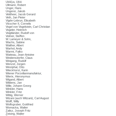
Ukleya, Ukki
Ullmann, Robert
Unger, Hans
Ungerer, Jakob
Veldheer, Jacob Gerard
Veth, Jan Pieter
Vigée-Lebrun, Elisabeth
Visscher II, Cornelis
Vogel von Vogelstein, Carl Christian
Vogeler, Heinrich
Voigtländer, Rudolf von
Volmer, Steffen
W. Lameyer & Sohn,
Wachs, Sabine
Walther, Albert
Warhol, Andy
Warmt, Falko
Watteau, Jean-Antoine
Weidensdorfer, Claus
Weigang, Rudolf
Wenzel, Jürgen
Westphal, Otto
Wieckhorst, Karin
Wiener Porzellanmanufaktur,
Wierix, Hieronymus
Wigand, Albert
Wildens, Jan
Wille, Johann Georg
Winkler, Hans
Winkler, Fritz
Wittig, Werner
Wizani (auch Witzani), Carl August
Wolff, Willy
Wolfsgruber, Gottfried
Womacka, Walter
Zalisz, Joseph Fritz
Zeising, Walter