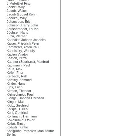
J. Aglietti et Fils,
Jäckel, Willy
Jacob, Walter
Jacob & Josef Kohn,
Jaeckel, Willy
Johansson, Eric
Johnson, Harry John
Jousserandot, Louise
Jüchser, Hans
Juza, Werner
Kaendler, Johann Joachim
Kaiser, Friedrich Peter
Kammerer, Anton Paul
Kandinsky, Wassily
Kaplan, Anatoli
Kasten, Petra
Kastner (Beerkast), Manfred
Kaufmann, Paul
Kaus, Max
Keller, Fritz
Kerbach, Ralf
Kesting, Edmund
Kinder, Hans
Kips, Erich
Kirsten, Theodor
Kleinschmidt, Paul
Klengel, Johann Christian
Klinger, Max
Klotz, Siegfried
Knispel, Ulrich
Kohl, Gottfried
Kohlmann, Hermann
Kokoschka, Oskar
Kolbe, Ernst
Kollwitz, Käthe
Königliche Porzellan-Manufaktur
Berlin,