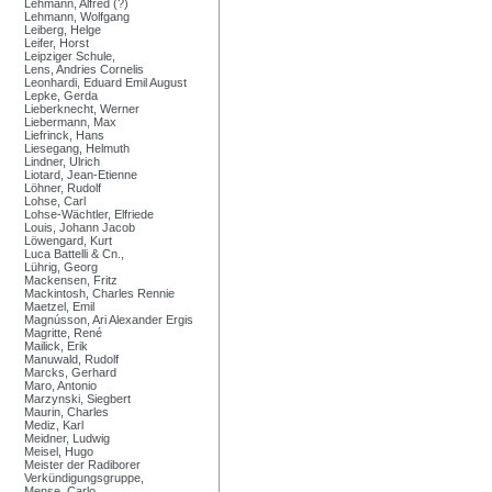
Lehmann, Alfred (?)
Lehmann, Wolfgang
Leiberg, Helge
Leifer, Horst
Leipziger Schule,
Lens, Andries Cornelis
Leonhardi, Eduard Emil August
Lepke, Gerda
Lieberknecht, Werner
Liebermann, Max
Liefrinck, Hans
Liesegang, Helmuth
Lindner, Ulrich
Liotard, Jean-Etienne
Löhner, Rudolf
Lohse, Carl
Lohse-Wächtler, Elfriede
Louis, Johann Jacob
Löwengard, Kurt
Luca Battelli & Cn.,
Lührig, Georg
Mackensen, Fritz
Mackintosh, Charles Rennie
Maetzel, Emil
Magnússon, Ari Alexander Ergis
Magritte, René
Mailick, Erik
Manuwald, Rudolf
Marcks, Gerhard
Maro, Antonio
Marzynski, Siegbert
Maurin, Charles
Mediz, Karl
Meidner, Ludwig
Meisel, Hugo
Meister der Radiborer
Verkündigungsgruppe,
Mense, Carlo