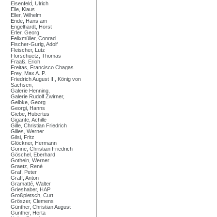
Eisenfeld, Ulrich
Elle, Klaus
Eller, Wilhelm
Ende, Hans am
Engelhardt, Horst
Erler, Georg
Felixmüller, Conrad
Fischer-Gurig, Adolf
Fleischer, Lutz
Florschuetz, Thomas
Fraaß, Erich
Freitas, Francisco Chagas
Frey, Max A. P.
Friedrich August II., König von
Sachsen,
Galerie Henning,
Galerie Rudolf Zwirner,
Gelbke, Georg
Georgi, Hanns
Giebe, Hubertus
Gigante, Achille
Gille, Christian Friedrich
Gilles, Werner
Gilsi, Fritz
Glöckner, Hermann
Gonne, Christian Friedrich
Göschel, Eberhard
Gothein, Werner
Graetz, René
Graf, Peter
Graff, Anton
Gramatté, Walter
Grieshaber, HAP
Großpietsch, Curt
Gröszer, Clemens
Günther, Christian August
Günther, Herta