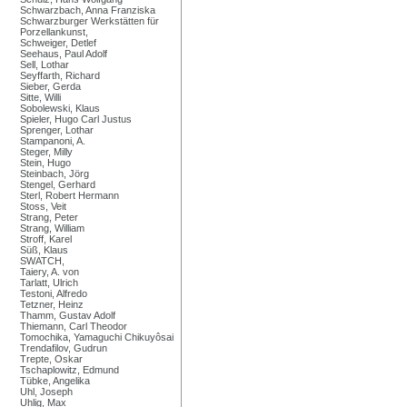
Schwarzbach, Anna Franziska
Schwarzburger Werkstätten für
Porzellankunst,
Schweiger, Detlef
Seehaus, Paul Adolf
Sell, Lothar
Seyffarth, Richard
Sieber, Gerda
Sitte, Willi
Sobolewski, Klaus
Spieler, Hugo Carl Justus
Sprenger, Lothar
Stampanoni, A.
Steger, Milly
Stein, Hugo
Steinbach, Jörg
Stengel, Gerhard
Sterl, Robert Hermann
Stoss, Veit
Strang, Peter
Strang, William
Stroff, Karel
Süß, Klaus
SWATCH,
Taiery, A. von
Tarlatt, Ulrich
Testoni, Alfredo
Tetzner, Heinz
Thamm, Gustav Adolf
Thiemann, Carl Theodor
Tomochika, Yamaguchi Chikuyôsai
Trendafilov, Gudrun
Trepte, Oskar
Tschaplowitz, Edmund
Tübke, Angelika
Uhl, Joseph
Uhlig, Max