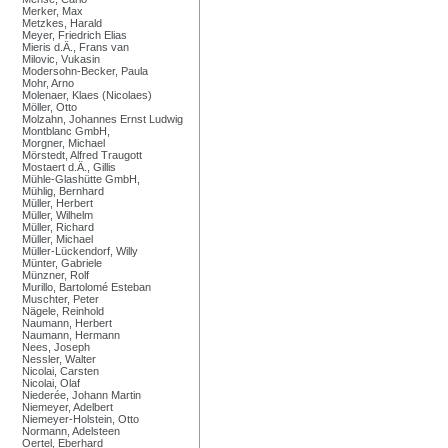
Merker, Max
Metzkes, Harald
Meyer, Friedrich Elias
Mieris d.Ä., Frans van
Milovic, Vukasin
Modersohn-Becker, Paula
Mohr, Arno
Molenaer, Klaes (Nicolaes)
Möller, Otto
Molzahn, Johannes Ernst Ludwig
Montblanc GmbH,
Morgner, Michael
Mörstedt, Alfred Traugott
Mostaert d.Ä., Gillis
Mühle-Glashütte GmbH,
Mühlig, Bernhard
Müller, Herbert
Müller, Wilhelm
Müller, Richard
Müller, Michael
Müller-Lückendorf, Willy
Münter, Gabriele
Münzner, Rolf
Murillo, Bartolomé Esteban
Muschter, Peter
Nägele, Reinhold
Naumann, Herbert
Naumann, Hermann
Nees, Joseph
Nessler, Walter
Nicolai, Carsten
Nicolai, Olaf
Niederée, Johann Martin
Niemeyer, Adelbert
Niemeyer-Holstein, Otto
Normann, Adelsteen
Oertel, Eberhard