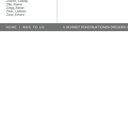
Zepner, Ludwig
Zille, Rainer
Zingg, Adrian
Zitek, Ladislav
Zwar, Erhard
HOME
|
MAIL TO US
© SCHMIDT KUNSTAUKTIONEN DRESDEN