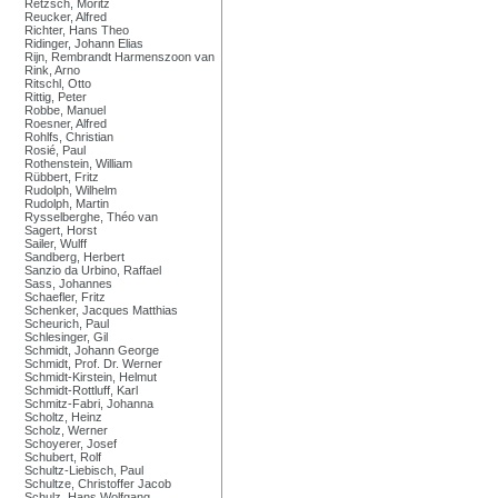
Retzsch, Moritz
Reucker, Alfred
Richter, Hans Theo
Ridinger, Johann Elias
Rijn, Rembrandt Harmenszoon van
Rink, Arno
Ritschl, Otto
Rittig, Peter
Robbe, Manuel
Roesner, Alfred
Rohlfs, Christian
Rosié, Paul
Rothenstein, William
Rübbert, Fritz
Rudolph, Wilhelm
Rudolph, Martin
Rysselberghe, Théo van
Sagert, Horst
Sailer, Wulff
Sandberg, Herbert
Sanzio da Urbino, Raffael
Sass, Johannes
Schaefler, Fritz
Schenker, Jacques Matthias
Scheurich, Paul
Schlesinger, Gil
Schmidt, Johann George
Schmidt, Prof. Dr. Werner
Schmidt-Kirstein, Helmut
Schmidt-Rottluff, Karl
Schmitz-Fabri, Johanna
Scholtz, Heinz
Scholz, Werner
Schoyerer, Josef
Schubert, Rolf
Schultz-Liebisch, Paul
Schultze, Christoffer Jacob
Schulz, Hans Wolfgang