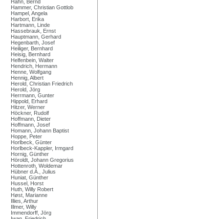
Hahn, Bernd
Hammer, Christian Gottlob
Hampel, Angela
Harbort, Erika
Hartmann, Linde
Hassebrauk, Ernst
Hauptmann, Gerhard
Hegenbarth, Josef
Heiliger, Bernhard
Heisig, Bernhard
Helfenbein, Walter
Hendrich, Hermann
Henne, Wolfgang
Hennig, Albert
Herold, Christian Friedrich
Herold, Jörg
Herrmann, Gunter
Hippold, Erhard
Hitzer, Werner
Höckner, Rudolf
Hoffmann, Dieter
Hoffmann, Josef
Homann, Johann Baptist
Hoppe, Peter
Horlbeck, Günter
Horlbeck-Kappler, Irmgard
Hornig, Günther
Höroldt, Johann Gregorius
Hottenroth, Woldemar
Hübner d.Ä., Julius
Huniat, Günther
Hussel, Horst
Huth, Willy Robert
Høst, Marianne
Illies, Arthur
Illmer, Willy
Immendorff, Jörg
Iwan, Friedrich