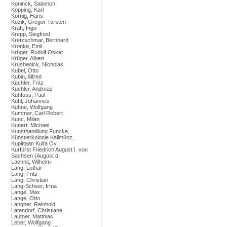
Koninck, Salomon
Köpping, Karl
Körnig, Hans
Kozik, Gregor Torsten
Kraft, Ingo
Krepp, Siegfried
Kretzschmar, Bernhard
Kronke, Emil
Krüger, Rudolf Oskar
Krüger, Albert
Krushenick, Nicholas
Kubel, Otto
Kubin, Alfred
Küchler, Fritz
Küchler, Andreas
Kuhfuss, Paul
Kühl, Johannes
Kühne, Wolfgang
Kummer, Carl Robert
Kunc, Milan
Kunert, Michael
Kunsthandlung Funcke,
Künstlerkolonie Kallmünz,
Kupittaan Kulta Oy,
Kurfürst Friedrich August I. von
Sachsen (August d,
Lachnit, Wilhelm
Lang, Lothar
Lang, Fritz
Lang, Christian
Lang-Scheer, Irma
Lange, Max
Lange, Otto
Langner, Reinhold
Latendorf, Christiane
Lautner, Matthias
Leber, Wolfgang