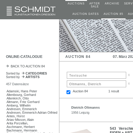
AUCTIONS
AFTER
ARCHIVE
SERV
SALE
AUCTION DATES
AUCTION 85
AU
ONLINE-CATALOGUE
AUCTION 84
07. März 20
BACK TO AUCTION 84
Sorted by
CATEGORIES
x
Sorted by
ARTISTS
x
457 Datensätze
Adamski, Hans Peter
Auction 84
1 result
Altenbourg, Gerhard
Altenkirch, Otto
Altmann, Fritz Gerhard
Amberg, Wilhelm
Dietrich Oltmanns
Andresen, Emmerich
Andresen, Emmerich Adrian Otfried
1956 Leipzig
Antes, Horst
Arias-Misson, Alain
Arita Porzellan,
Aschmann, Herbert
543 Verschie
Bachmann, Hermann
EIGEN + ART.