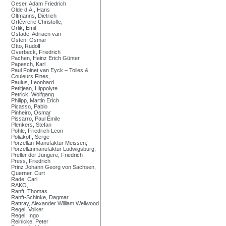
Oeser, Adam Friedrich
Olde d.Ä., Hans
Oltmanns, Dietrich
Orfèvrerie Christofle,
Orlik, Emil
Ostade, Adriaen van
Osten, Osmar
Otto, Rudolf
Overbeck, Friedrich
Pachen, Heinz Erich Günter
Papesch, Karl
Paul Foinet van Eyck – Toiles &
Couleurs Fines,
Paulus, Leonhard
Petitjean, Hippolyte
Petrick, Wolfgang
Philipp, Martin Erich
Picasso, Pablo
Pinheiro, Osmar
Pissarro, Paul Émile
Plenkers, Stefan
Pohle, Friedrich Leon
Poliakoff, Serge
Porzellan-Manufaktur Meissen,
Porzellanmanufaktur Ludwigsburg,
Preller der Jüngere, Friedrich
Press, Friedrich
Prinz Johann Georg von Sachsen,
Querner, Curt
Rade, Carl
RAKO,
Ranft, Thomas
Ranft-Schinke, Dagmar
Rattray, Alexander William Wellwood
Regel, Volker
Regel, Ingo
Reinicke, Peter