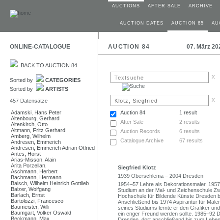
AUCTIONS
AFTER SALE
ARCHIVE
AUCTION DATES
AUCTION 85
AU
ONLINE-CATALOGUE
AUCTION 84
07. März 20
BACK TO AUCTION 84
x
Sorted by
CATEGORIES
Sorted by
ARTISTS
x
457 Datensätze
Adamski, Hans Peter
Auction 84
1 result
Altenbourg, Gerhard
After Sale
2 results
Altenkirch, Otto
Altmann, Fritz Gerhard
Auction Records
6 results
Amberg, Wilhelm
Catalogue Archive
67 results
Andresen, Emmerich
Andresen, Emmerich Adrian Otfried
Antes, Horst
Arias-Misson, Alain
Arita Porzellan,
Siegfried Klotz
Aschmann, Herbert
1939 Oberschlema – 2004 Dresden
Bachmann, Hermann
Baisch, Wilhelm Heinrich Gottlieb
1954–57 Lehre als Dekorationsmaler. 1957
Balzer, Wolfgang
Studium an der Mal- und Zeichenschule Zwi
Barlach, Ernst
Hochschule für Bildende Künste Dresden b
Bartolozzi, Francesco
Anschließend bis 1974 Aspirantur für Male
Baumeister, Willi
seines Studiums lernte er den Grafiker un
Baumgart, Volker Oswald
ein enger Freund werden sollte. 1985–92 D
Beckmann, Max
Dresden, dort anschließend bis zum Leben