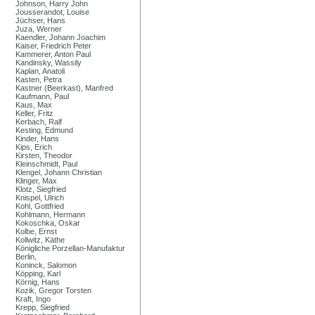
Johnson, Harry John
Jousserandot, Louise
Jüchser, Hans
Juza, Werner
Kaendler, Johann Joachim
Kaiser, Friedrich Peter
Kammerer, Anton Paul
Kandinsky, Wassily
Kaplan, Anatoli
Kasten, Petra
Kastner (Beerkast), Manfred
Kaufmann, Paul
Kaus, Max
Keller, Fritz
Kerbach, Ralf
Kesting, Edmund
Kinder, Hans
Kips, Erich
Kirsten, Theodor
Kleinschmidt, Paul
Klengel, Johann Christian
Klinger, Max
Klotz, Siegfried
Knispel, Ulrich
Kohl, Gottfried
Kohlmann, Hermann
Kokoschka, Oskar
Kolbe, Ernst
Kollwitz, Käthe
Königliche Porzellan-Manufaktur
Berlin,
Koninck, Salomon
Köpping, Karl
Körnig, Hans
Kozik, Gregor Torsten
Kraft, Ingo
Krepp, Siegfried