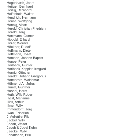
Hegenbarth, Josef
Heiliger, Bernhard
Heisig, Bernhard
Helfenbein, Walter
Hendrich, Hermann
Henne, Wolfgang
Hennig, Albert
Herold, Christian Friedrich
Herold, Jörg
Herrmann, Gunter
Hippold, Erhard
Hitzer, Werner
Höckner, Rudolf
Hoffmann, Dieter
Hoffmann, Josef
Homann, Johann Baptist
Hoppe, Peter
Horlbeck, Günter
Horlbeck-Kappler, Irmgard
Hornig, Günther
Höroldt, Johann Gregorius
Hottenroth, Woldemar
Hübner d.Ä., Julius
Huniat, Günther
Hussel, Horst
Huth, Willy Robert
Høst, Marianne
Illies, Arthur
Illmer, Willy
Immendorff, Jörg
Iwan, Friedrich
J. Aglietti et Fils,
Jäckel, Willy
Jacob, Walter
Jacob & Josef Kohn,
Jaeckel, Willy
Johansson, Eric