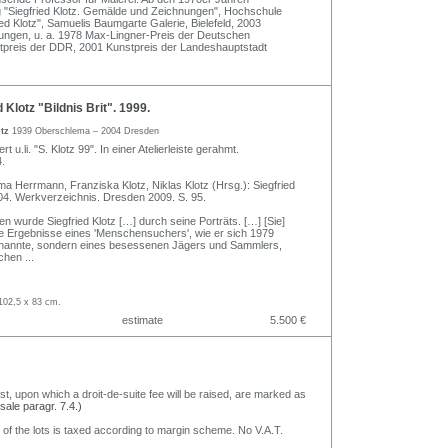
ng "Siegfried Klotz. Gemälde und Zeichnungen", Hochschule
ed Klotz", Samuelis Baumgarte Galerie, Bielefeld, 2003
ungen, u. a. 1978 Max-Lingner-Preis der Deutschen
preis der DDR, 2001 Kunstpreis der Landeshauptstadt
Klotz "Bildnis Brit". 1999.
otz
1939 Oberschlema – 2004 Dresden
ert u.li. "S. Klotz 99". In einer Atelierleiste gerahmt.
.
lma Herrmann, Franziska Klotz, Niklas Klotz (Hrsg.): Siegfried
04. Werkverzeichnis. Dresden 2009. S. 95.
n wurde Siegfried Klotz […] durch seine Porträts. […] [Sie]
die Ergebnisse eines 'Menschensuchers', wie er sich 1979
nannte, sondern eines besessenen Jägers und Sammlers,
schen
...
102,5 x 83 cm.
estimate
5.500 €
nst, upon which a droit-de-suite fee will be raised, are marked as
 sale paragr. 7.4.)
 of the lots is taxed according to margin scheme. No V.A.T.