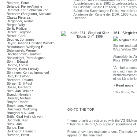
Behrens, Peter
Ausstellungen, u. a. 1982 Einzelausstellu
Bellangé, Pierre-Antoine
für Bildende Künste Dresden, 1989 "Siegfri
Bemmel, Karl Sebastian von
Städtische Sammlungen Freital. Auszeichn
Berchem (Berghem), Nicolaes
Akademie der Künste der DDR, 1988 Kunst
Claesz Pietersz.
Dresden.
Bergander, Rudolf
Berger, Willy
Berlit, Rüdiger
Berndt, Siegfried
161 Siegfried 
Berndt, Carl
Beutner, Johannes
Siegfried Kl
Beyer, Johann Christian Wilhelm
Signiert und dati
Biedermann, Wolfgang E.
WVZ Weber 264
Bielohlawek, Werner
Blechschmidt, Günther
Abgebildet in: A
Böckstiegel, Peter August
Klotz 1939 – 20
Böhm, Eduard
Böhme, Lothar
"Am bekannteste
Böhme, Hans-Ludwig
sind nicht nur 
Böhringer, Konrad Immanuel
verharmlosend 
Bolz, Dr. Lothar
eines künstleri
Borchers, Roland
Börner, Emil Paul
> Read more
Bosse, Gerhard
Both, Jan Dircksz
100 x 80 cm, Ra. 
Brandt, Heinrich
Brendel, Michael
Breyer, Robert
Brockhage, Hans
Bruchwitz, Wolfgang
GO TO THE TOP
Brueghel d.Ä., Jan
Brühl, Graf Heinrich von
Buchholz, Karl
* Items of artists registered with the VG Bildku
Buck, Jan
"Droit-de-suite of 2,5 % applies".
(conditions of
Bunge, Kurt
Burkhardt, Heinrich
Prices shown are estimate prices. The majority
Bursche, Ernst
applies on the item itself.