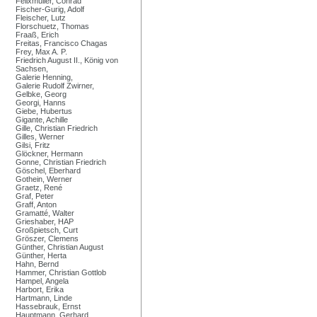
Felixmüller, Conrad
Fischer-Gurig, Adolf
Fleischer, Lutz
Florschuetz, Thomas
Fraaß, Erich
Freitas, Francisco Chagas
Frey, Max A. P.
Friedrich August II., König von
Sachsen,
Galerie Henning,
Galerie Rudolf Zwirner,
Gelbke, Georg
Georgi, Hanns
Giebe, Hubertus
Gigante, Achille
Gille, Christian Friedrich
Gilles, Werner
Gilsi, Fritz
Glöckner, Hermann
Gonne, Christian Friedrich
Göschel, Eberhard
Gothein, Werner
Graetz, René
Graf, Peter
Graff, Anton
Gramatté, Walter
Grieshaber, HAP
Großpietsch, Curt
Gröszer, Clemens
Günther, Christian August
Günther, Herta
Hahn, Bernd
Hammer, Christian Gottlob
Hampel, Angela
Harbort, Erika
Hartmann, Linde
Hassebrauk, Ernst
Hauptmann, Gerhard