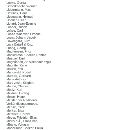
Lepke, Gerda
Lieberknecht, Werner
Liebermann, Max
Liefrinck, Hans
Liesegang, Helmuth
Lindner, Ulrich
Liotard, Jean-Etienne
Löhner, Rudolf
Lohse, Carl
Lohse-Wächtler, Elfriede
Louis, Johann Jacob
Löwengard, Kurt
Luca Battelli & Cn.,
Lührig, Georg
Mackensen, Fritz
Mackintosh, Charles Rennie
Maetzel, Emil
Magnússon, Ari Alexander Ergis
Magritte, René
Mailick, Erik
Manuwald, Rudolf
Marcks, Gerhard
Maro, Antonio
Marzynski, Siegbert
Maurin, Charles
Mediz, Karl
Meidner, Ludwig
Meisel, Hugo
Meister der Radiborer
Verkündigungsgruppe,
Mense, Carlo
Merker, Max
Metzkes, Harald
Meyer, Friedrich Elias
Mieris d.Ä., Frans van
Milovic, Vukasin
Modersohn-Becker, Paula