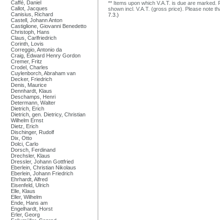
Caffé, Daniel
** Items upon which V.A.T. is due are marked. F
Callot, Jacques
shown incl. V.A.T. (gross price). Please note tha
Canisius, Richard
7.3.)
Castell, Johann Anton
Castiglione, Giovanni Benedetto
Christoph, Hans
Claus, Carlfriedrich
Corinth, Lovis
Correggio, Antonio da
Craig, Edward Henry Gordon
Cremer, Fritz
Crodel, Charles
Cuylenborch, Abraham van
Decker, Friedrich
Denis, Maurice
Dennhardt, Klaus
Deschamps, Henri
Determann, Walter
Dietrich, Erich
Dietrich, gen. Dietricy, Christian
Wilhelm Ernst
Dietz, Erich
Dischinger, Rudolf
Dix, Otto
Dolci, Carlo
Dorsch, Ferdinand
Drechsler, Klaus
Dressler, Johann Gottfried
Eberlein, Christian Nikolaus
Eberlein, Johann Friedrich
Ehrhardt, Alfred
Eisenfeld, Ulrich
Elle, Klaus
Eller, Wilhelm
Ende, Hans am
Engelhardt, Horst
Erler, Georg