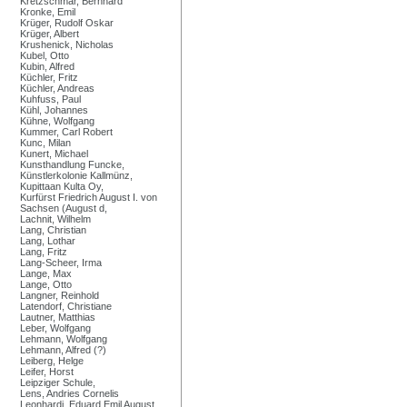
Kretzschmar, Bernhard
Kronke, Emil
Krüger, Rudolf Oskar
Krüger, Albert
Krushenick, Nicholas
Kubel, Otto
Kubin, Alfred
Küchler, Fritz
Küchler, Andreas
Kuhfuss, Paul
Kühl, Johannes
Kühne, Wolfgang
Kummer, Carl Robert
Kunc, Milan
Kunert, Michael
Kunsthandlung Funcke,
Künstlerkolonie Kallmünz,
Kupittaan Kulta Oy,
Kurfürst Friedrich August I. von
Sachsen (August d,
Lachnit, Wilhelm
Lang, Christian
Lang, Lothar
Lang, Fritz
Lang-Scheer, Irma
Lange, Max
Lange, Otto
Langner, Reinhold
Latendorf, Christiane
Lautner, Matthias
Leber, Wolfgang
Lehmann, Wolfgang
Lehmann, Alfred (?)
Leiberg, Helge
Leifer, Horst
Leipziger Schule,
Lens, Andries Cornelis
Leonhardi, Eduard Emil August