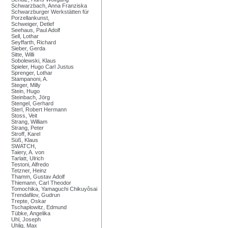
Schwarzbach, Anna Franziska
Schwarzburger Werkstätten für
Porzellankunst,
Schweiger, Detlef
Seehaus, Paul Adolf
Sell, Lothar
Seyffarth, Richard
Sieber, Gerda
Sitte, Willi
Sobolewski, Klaus
Spieler, Hugo Carl Justus
Sprenger, Lothar
Stampanoni, A.
Steger, Milly
Stein, Hugo
Steinbach, Jörg
Stengel, Gerhard
Sterl, Robert Hermann
Stoss, Veit
Strang, William
Strang, Peter
Stroff, Karel
Süß, Klaus
SWATCH,
Taiery, A. von
Tarlatt, Ulrich
Testoni, Alfredo
Tetzner, Heinz
Thamm, Gustav Adolf
Thiemann, Carl Theodor
Tomochika, Yamaguchi Chikuyôsai
Trendafilov, Gudrun
Trepte, Oskar
Tschaplowitz, Edmund
Tübke, Angelika
Uhl, Joseph
Uhlig, Max