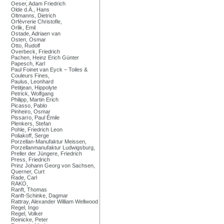
Oeser, Adam Friedrich
Olde d.Ä., Hans
Oltmanns, Dietrich
Orfèvrerie Christofle,
Orlik, Emil
Ostade, Adriaen van
Osten, Osmar
Otto, Rudolf
Overbeck, Friedrich
Pachen, Heinz Erich Günter
Papesch, Karl
Paul Foinet van Eyck – Toiles &
Couleurs Fines,
Paulus, Leonhard
Petitjean, Hippolyte
Petrick, Wolfgang
Philipp, Martin Erich
Picasso, Pablo
Pinheiro, Osmar
Pissarro, Paul Émile
Plenkers, Stefan
Pohle, Friedrich Leon
Poliakoff, Serge
Porzellan-Manufaktur Meissen,
Porzellanmanufaktur Ludwigsburg,
Preller der Jüngere, Friedrich
Press, Friedrich
Prinz Johann Georg von Sachsen,
Querner, Curt
Rade, Carl
RAKO,
Ranft, Thomas
Ranft-Schinke, Dagmar
Rattray, Alexander William Wellwood
Regel, Ingo
Regel, Volker
Reinicke, Peter