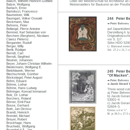
Baisch, Wilhelm Heinrich Gottlieb
Leiter der Meisterschule für Architektur 
Balzer, Wolfgang
Meisterateliers für Baukunst an der Preußi
Barlach, Ernst
Bartolozzi, Francesco
Baumeister, Willi
Baumgart, Volker Oswald
244 Peter Be
Beckmann, Max
Peter Behrens
Behrens, Peter
Bellangé, Pierre-Antoine
auf Japanbütten
Bemmel, Karl Sebastian von
Darstellung li. 
Berchem (Berghem), Nicolaes
Originalholzschn
Claesz Pietersz.
vor S. 117.
Bergander, Rudolf
Söhn HDO 5290
Berger, Willy
Li. Blattrand mini
Berlit, Rüdiger
Stk. 27,2 x 21,7 c
Berndt, Carl
Berndt, Siegfried
Beutner, Johannes
Beyer, Johann Christian Wilhelm
Biedermann, Wolfgang E.
Bielohlawek, Werner
245 Peter Be
Blechschmidt, Günther
"Of Macken". 
Böckstiegel, Peter August
Peter Behrens
Böhm, Eduard
Jacob Gerard 
Böhme, Lothar
Böhme, Hans-Ludwig
Three wood cut
Böhringer, Konrad Immanuel
a) Peter Behren
Bolz, Dr. Lothar
b) Jacob Gerar
Borchers, Roland
53001–4.
Börner, Emil Paul
c) Jacob Gerar
Bosse, Gerhard
52604–3.
Both, Jan Dircksz
Einriss u.li in "c".
Brandt, Heinrich
Bl. je 36,5 x 27,5 
Brendel, Michael
Breyer, Robert
Brockhage, Hans
Bruchwitz, Wolfgang
Brueghel d.Ä., Jan