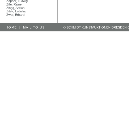
Zepner, Ludwig
Zille, Rainer
Zingg, Adrian
Zitek, Ladislav
Zwar, Erhard
HOME
|
MAIL TO US
© SCHMIDT KUNSTAUKTIONEN DRESDEN