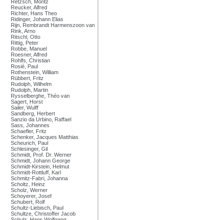
Retzsch, Moritz
Reucker, Alfred
Richter, Hans Theo
Ridinger, Johann Elias
Rijn, Rembrandt Harmenszoon van
Rink, Arno
Ritschl, Otto
Rittig, Peter
Robbe, Manuel
Roesner, Alfred
Rohlfs, Christian
Rosié, Paul
Rothenstein, William
Rübbert, Fritz
Rudolph, Wilhelm
Rudolph, Martin
Rysselberghe, Théo van
Sagert, Horst
Sailer, Wulff
Sandberg, Herbert
Sanzio da Urbino, Raffael
Sass, Johannes
Schaefler, Fritz
Schenker, Jacques Matthias
Scheurich, Paul
Schlesinger, Gil
Schmidt, Prof. Dr. Werner
Schmidt, Johann George
Schmidt-Kirstein, Helmut
Schmidt-Rottluff, Karl
Schmitz-Fabri, Johanna
Scholtz, Heinz
Scholz, Werner
Schoyerer, Josef
Schubert, Rolf
Schultz-Liebisch, Paul
Schultze, Christoffer Jacob
Schulz, Hans Wolfgang