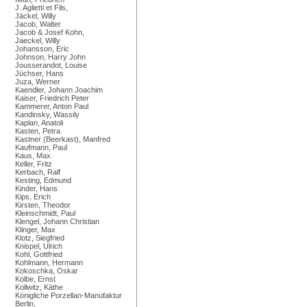
J. Aglietti et Fils,
Jäckel, Willy
Jacob, Walter
Jacob & Josef Kohn,
Jaeckel, Willy
Johansson, Eric
Johnson, Harry John
Jousserandot, Louise
Jüchser, Hans
Juza, Werner
Kaendler, Johann Joachim
Kaiser, Friedrich Peter
Kammerer, Anton Paul
Kandinsky, Wassily
Kaplan, Anatoli
Kasten, Petra
Kastner (Beerkast), Manfred
Kaufmann, Paul
Kaus, Max
Keller, Fritz
Kerbach, Ralf
Kesting, Edmund
Kinder, Hans
Kips, Erich
Kirsten, Theodor
Kleinschmidt, Paul
Klengel, Johann Christian
Klinger, Max
Klotz, Siegfried
Knispel, Ulrich
Kohl, Gottfried
Kohlmann, Hermann
Kokoschka, Oskar
Kolbe, Ernst
Kollwitz, Käthe
Königliche Porzellan-Manufaktur
Berlin,