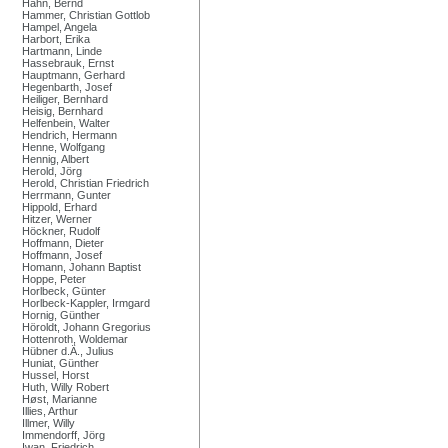
Hahn, Bernd
Hammer, Christian Gottlob
Hampel, Angela
Harbort, Erika
Hartmann, Linde
Hassebrauk, Ernst
Hauptmann, Gerhard
Hegenbarth, Josef
Heiliger, Bernhard
Heisig, Bernhard
Helfenbein, Walter
Hendrich, Hermann
Henne, Wolfgang
Hennig, Albert
Herold, Jörg
Herold, Christian Friedrich
Herrmann, Gunter
Hippold, Erhard
Hitzer, Werner
Höckner, Rudolf
Hoffmann, Dieter
Hoffmann, Josef
Homann, Johann Baptist
Hoppe, Peter
Horlbeck, Günter
Horlbeck-Kappler, Irmgard
Hornig, Günther
Höroldt, Johann Gregorius
Hottenroth, Woldemar
Hübner d.Ä., Julius
Huniat, Günther
Hussel, Horst
Huth, Willy Robert
Høst, Marianne
Illies, Arthur
Illmer, Willy
Immendorff, Jörg
Iwan, Friedrich