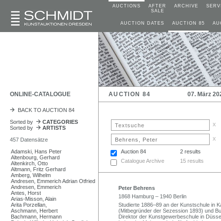
AUCTIONS
AFTER
ARCHIVE
SERV
SALE
AUCTION DATES
AUCTION 85
AU
ONLINE-CATALOGUE
AUCTION 84
07. März 20
BACK TO AUCTION 84
Sorted by
CATEGORIES
x
Sorted by
ARTISTS
x
457 Datensätze
Adamski, Hans Peter
Auction 84
2 results
Altenbourg, Gerhard
Catalogue Archive
15 results
Altenkirch, Otto
Altmann, Fritz Gerhard
Amberg, Wilhelm
Andresen, Emmerich Adrian Otfried
Andresen, Emmerich
Peter Behrens
Antes, Horst
1868 Hamburg – 1940 Berlin
Arias-Misson, Alain
Arita Porzellan,
Studierte 1886–89 an der Kunstschule in K
Aschmann, Herbert
(Mitbegründer der Sezession 1893) und Bu
Bachmann, Hermann
Direktor der Kunstgewerbeschule in Düsseld