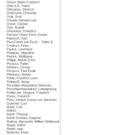
Oeser, Adam Friedrich
Olde d.Ä., Hans
Oltmanns, Dietrich
Orfèvrerie Christofle,
Orlik, Emil
Ostade, Adriaen van
Osten, Osmar
Otto, Rudolf
Overbeck, Friedrich
Pachen, Heinz Erich Günter
Papesch, Karl
Paul Foinet van Eyck – Toiles &
Couleurs Fines,
Paulus, Leonhard
Petitjean, Hippolyte
Petrick, Wolfgang
Philipp, Martin Erich
Picasso, Pablo
Pinheiro, Osmar
Pissarro, Paul Émile
Plenkers, Stefan
Pohle, Friedrich Leon
Poliakoff, Serge
Porzellan-Manufaktur Meissen,
Porzellanmanufaktur Ludwigsburg,
Preller der Jüngere, Friedrich
Press, Friedrich
Prinz Johann Georg von Sachsen,
Querner, Curt
Rade, Carl
RAKO,
Ranft, Thomas
Ranft-Schinke, Dagmar
Rattray, Alexander William Wellwood
Regel, Volker
Regel, Ingo
Reinicke, Peter