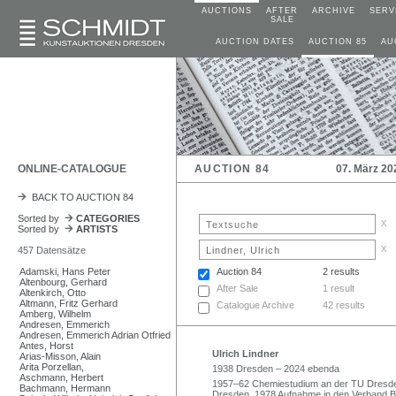
AUCTIONS
AFTER
ARCHIVE
SERV
SALE
AUCTION DATES
AUCTION 85
AU
ONLINE-CATALOGUE
AUCTION 84
07. März 20
BACK TO AUCTION 84
Sorted by
CATEGORIES
x
Sorted by
ARTISTS
x
457 Datensätze
Adamski, Hans Peter
Auction 84
2 results
Altenbourg, Gerhard
After Sale
1 result
Altenkirch, Otto
Altmann, Fritz Gerhard
Catalogue Archive
42 results
Amberg, Wilhelm
Andresen, Emmerich
Andresen, Emmerich Adrian Otfried
Antes, Horst
Ulrich Lindner
Arias-Misson, Alain
Arita Porzellan,
1938 Dresden – 2024 ebenda
Aschmann, Herbert
1957–62 Chemiestudium an der TU Dresden
Bachmann, Hermann
Dresden. 1978 Aufnahme in den Verband Bi