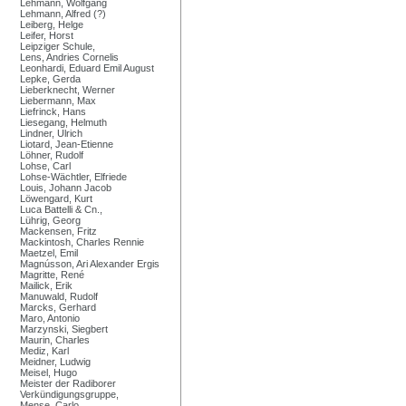
Lehmann, Wolfgang
Lehmann, Alfred (?)
Leiberg, Helge
Leifer, Horst
Leipziger Schule,
Lens, Andries Cornelis
Leonhardi, Eduard Emil August
Lepke, Gerda
Lieberknecht, Werner
Liebermann, Max
Liefrinck, Hans
Liesegang, Helmuth
Lindner, Ulrich
Liotard, Jean-Etienne
Löhner, Rudolf
Lohse, Carl
Lohse-Wächtler, Elfriede
Louis, Johann Jacob
Löwengard, Kurt
Luca Battelli & Cn.,
Lührig, Georg
Mackensen, Fritz
Mackintosh, Charles Rennie
Maetzel, Emil
Magnússon, Ari Alexander Ergis
Magritte, René
Mailick, Erik
Manuwald, Rudolf
Marcks, Gerhard
Maro, Antonio
Marzynski, Siegbert
Maurin, Charles
Mediz, Karl
Meidner, Ludwig
Meisel, Hugo
Meister der Radiborer
Verkündigungsgruppe,
Mense, Carlo