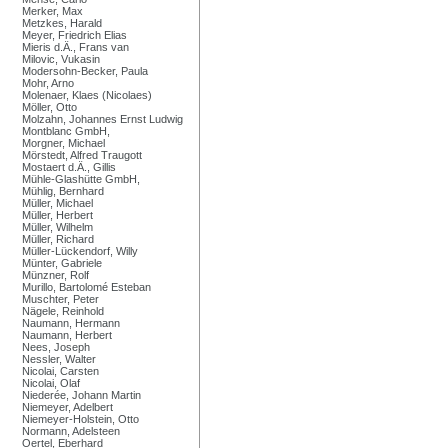
Merker, Max
Metzkes, Harald
Meyer, Friedrich Elias
Mieris d.Ä., Frans van
Milovic, Vukasin
Modersohn-Becker, Paula
Mohr, Arno
Molenaer, Klaes (Nicolaes)
Möller, Otto
Molzahn, Johannes Ernst Ludwig
Montblanc GmbH,
Morgner, Michael
Mörstedt, Alfred Traugott
Mostaert d.Ä., Gillis
Mühle-Glashütte GmbH,
Mühlig, Bernhard
Müller, Michael
Müller, Herbert
Müller, Wilhelm
Müller, Richard
Müller-Lückendorf, Willy
Münter, Gabriele
Münzner, Rolf
Murillo, Bartolomé Esteban
Muschter, Peter
Nägele, Reinhold
Naumann, Hermann
Naumann, Herbert
Nees, Joseph
Nessler, Walter
Nicolai, Carsten
Nicolai, Olaf
Niederée, Johann Martin
Niemeyer, Adelbert
Niemeyer-Holstein, Otto
Normann, Adelsteen
Oertel, Eberhard