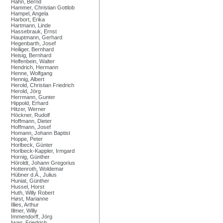
Hahn, Bernd
Hammer, Christian Gottlob
Hampel, Angela
Harbort, Erika
Hartmann, Linde
Hassebrauk, Ernst
Hauptmann, Gerhard
Hegenbarth, Josef
Heiliger, Bernhard
Heisig, Bernhard
Helfenbein, Walter
Hendrich, Hermann
Henne, Wolfgang
Hennig, Albert
Herold, Christian Friedrich
Herold, Jörg
Herrmann, Gunter
Hippold, Erhard
Hitzer, Werner
Höckner, Rudolf
Hoffmann, Dieter
Hoffmann, Josef
Homann, Johann Baptist
Hoppe, Peter
Horlbeck, Günter
Horlbeck-Kappler, Irmgard
Hornig, Günther
Höroldt, Johann Gregorius
Hottenroth, Woldemar
Hübner d.Ä., Julius
Huniat, Günther
Hussel, Horst
Huth, Willy Robert
Høst, Marianne
Illies, Arthur
Illmer, Willy
Immendorff, Jörg
Iwan, Friedrich