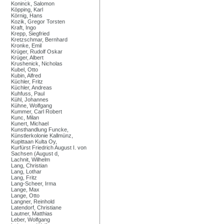
Koninck, Salomon
Köpping, Karl
Körnig, Hans
Kozik, Gregor Torsten
Kraft, Ingo
Krepp, Siegfried
Kretzschmar, Bernhard
Kronke, Emil
Krüger, Rudolf Oskar
Krüger, Albert
Krushenick, Nicholas
Kubel, Otto
Kubin, Alfred
Küchler, Fritz
Küchler, Andreas
Kuhfuss, Paul
Kühl, Johannes
Kühne, Wolfgang
Kummer, Carl Robert
Kunc, Milan
Kunert, Michael
Kunsthandlung Funcke,
Künstlerkolonie Kallmünz,
Kupittaan Kulta Oy,
Kurfürst Friedrich August I. von
Sachsen (August d,
Lachnit, Wilhelm
Lang, Christian
Lang, Lothar
Lang, Fritz
Lang-Scheer, Irma
Lange, Max
Lange, Otto
Langner, Reinhold
Latendorf, Christiane
Lautner, Matthias
Leber, Wolfgang