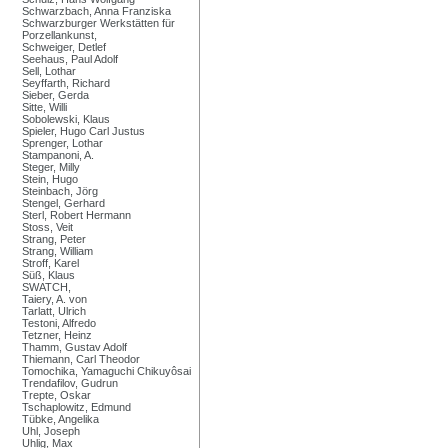
Schwarzbach, Anna Franziska
Schwarzburger Werkstätten für
Porzellankunst,
Schweiger, Detlef
Seehaus, Paul Adolf
Sell, Lothar
Seyffarth, Richard
Sieber, Gerda
Sitte, Willi
Sobolewski, Klaus
Spieler, Hugo Carl Justus
Sprenger, Lothar
Stampanoni, A.
Steger, Milly
Stein, Hugo
Steinbach, Jörg
Stengel, Gerhard
Sterl, Robert Hermann
Stoss, Veit
Strang, Peter
Strang, William
Stroff, Karel
Süß, Klaus
SWATCH,
Taiery, A. von
Tarlatt, Ulrich
Testoni, Alfredo
Tetzner, Heinz
Thamm, Gustav Adolf
Thiemann, Carl Theodor
Tomochika, Yamaguchi Chikuyôsai
Trendafilov, Gudrun
Trepte, Oskar
Tschaplowitz, Edmund
Tübke, Angelika
Uhl, Joseph
Uhlig, Max