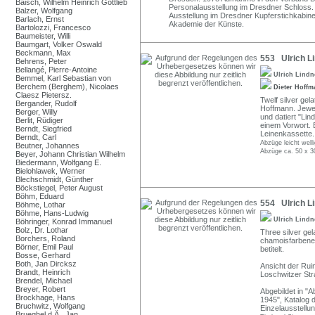
Baisch, Wilhelm Heinrich Gottlieb
Personalausstellung im Dresdner Schloss. Se
Balzer, Wolfgang
Ausstellung im Dresdner Kupferstichkabinet
Barlach, Ernst
Akademie der Künste.
Bartolozzi, Francesco
Baumeister, Willi
Baumgart, Volker Oswald
Beckmann, Max
553 Ulrich Li
Behrens, Peter
Bellangé, Pierre-Antoine
Ulrich Lind
Bemmel, Karl Sebastian von
Berchem (Berghem), Nicolaes
Dieter Hoff
Claesz Pietersz.
Twelf silver gel
Bergander, Rudolf
Hoffmann. Jewei
Berger, Willy
und datiert "Lin
Berlit, Rüdiger
einem Vorwort. 
Berndt, Siegfried
Leinenkassette.
Berndt, Carl
Abzüge leicht welli
Beutner, Johannes
Abzüge ca. 50 x 3
Beyer, Johann Christian Wilhelm
Biedermann, Wolfgang E.
Bielohlawek, Werner
Blechschmidt, Günther
Böckstiegel, Peter August
Böhm, Eduard
554 Ulrich Lind
Böhme, Lothar
Böhme, Hans-Ludwig
Ulrich Lind
Böhringer, Konrad Immanuel
Bolz, Dr. Lothar
Three silver gel
Borchers, Roland
chamoisfarbenem 
Börner, Emil Paul
betitelt.
Bosse, Gerhard
Both, Jan Dircksz
Ansicht der Rui
Brandt, Heinrich
Loschwitzer Str
Brendel, Michael
Breyer, Robert
Abgebildet in 
Brockhage, Hans
1945", Katalog 
Bruchwitz, Wolfgang
Einzelausstellun
Brueghel d.Ä., Jan