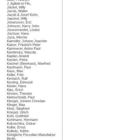
J. Aglietti et Fils,
Jäckel, Willy
Jacob, Walter
Jacob & Josef Kohn,
Jaeckel, Willy
Johansson, Eric
Johnson, Harry John
Jousserandot, Louise
Jüchser, Hans
Juza, Werner
Kaendler, Johann Joachim
Kaiser, Friedrich Peter
Kammerer, Anton Paul
Kandinsky, Wassily
Kaplan, Anatoli
Kasten, Petra
Kastner (Beerkast), Manfred
Kaufmann, Paul
Kaus, Max
Keller, Fritz
Kerbach, Ralf
Kesting, Edmund
Kinder, Hans
Kips, Erich
Kirsten, Theodor
Kleinschmidt, Paul
Klengel, Johann Christian
Klinger, Max
Klotz, Siegfried
Knispel, Ulrich
Kohl, Gottfried
Kohlmann, Hermann
Kokoschka, Oskar
Kolbe, Ernst
Kollwitz, Käthe
Königliche Porzellan-Manufaktur
Berlin,