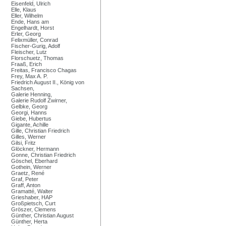
Eisenfeld, Ulrich
Elle, Klaus
Eller, Wilhelm
Ende, Hans am
Engelhardt, Horst
Erler, Georg
Felixmüller, Conrad
Fischer-Gurig, Adolf
Fleischer, Lutz
Florschuetz, Thomas
Fraaß, Erich
Freitas, Francisco Chagas
Frey, Max A. P.
Friedrich August II., König von
Sachsen,
Galerie Henning,
Galerie Rudolf Zwirner,
Gelbke, Georg
Georgi, Hanns
Giebe, Hubertus
Gigante, Achille
Gille, Christian Friedrich
Gilles, Werner
Gilsi, Fritz
Glöckner, Hermann
Gonne, Christian Friedrich
Göschel, Eberhard
Gothein, Werner
Graetz, René
Graf, Peter
Graff, Anton
Gramatté, Walter
Grieshaber, HAP
Großpietsch, Curt
Gröszer, Clemens
Günther, Christian August
Günther, Herta