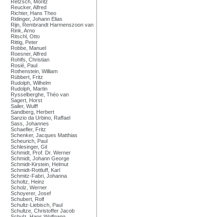
Retzsch, Moritz
Reucker, Alfred
Richter, Hans Theo
Ridinger, Johann Elias
Rijn, Rembrandt Harmenszoon van
Rink, Arno
Ritschl, Otto
Rittig, Peter
Robbe, Manuel
Roesner, Alfred
Rohlfs, Christian
Rosié, Paul
Rothenstein, William
Rübbert, Fritz
Rudolph, Wilhelm
Rudolph, Martin
Rysselberghe, Théo van
Sagert, Horst
Sailer, Wulff
Sandberg, Herbert
Sanzio da Urbino, Raffael
Sass, Johannes
Schaefler, Fritz
Schenker, Jacques Matthias
Scheurich, Paul
Schlesinger, Gil
Schmidt, Prof. Dr. Werner
Schmidt, Johann George
Schmidt-Kirstein, Helmut
Schmidt-Rottluff, Karl
Schmitz-Fabri, Johanna
Scholtz, Heinz
Scholz, Werner
Schoyerer, Josef
Schubert, Rolf
Schultz-Liebisch, Paul
Schultze, Christoffer Jacob
Schulz, Hans Wolfgang