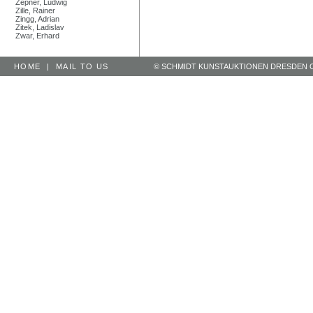
Zepner, Ludwig
Zille, Rainer
Zingg, Adrian
Zitek, Ladislav
Zwar, Erhard
HOME
|
MAIL TO US
© SCHMIDT KUNSTAUKTIONEN DRESDEN