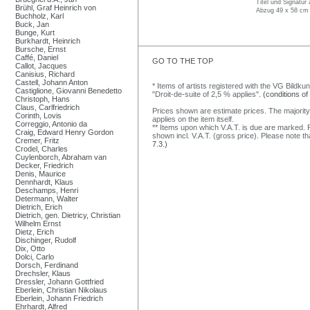
Titel und Signatur
Brühl, Graf Heinrich von
Abzug 49 x 58 cm 
Buchholz, Karl
Buck, Jan
Bunge, Kurt
Burkhardt, Heinrich
Bursche, Ernst
Caffé, Daniel
GO TO THE TOP
Callot, Jacques
Canisius, Richard
Castell, Johann Anton
* Items of artists registered with the VG Bildku
Castiglione, Giovanni Benedetto
"Droit-de-suite of 2,5 % applies".
(conditions of
Christoph, Hans
Claus, Carlfriedrich
Prices shown are estimate prices. The majority
Corinth, Lovis
applies on the item itself.
Correggio, Antonio da
** Items upon which V.A.T. is due are marked. F
Craig, Edward Henry Gordon
shown incl. V.A.T. (gross price). Please note tha
Cremer, Fritz
7.3.)
Crodel, Charles
Cuylenborch, Abraham van
Decker, Friedrich
Denis, Maurice
Dennhardt, Klaus
Deschamps, Henri
Determann, Walter
Dietrich, Erich
Dietrich, gen. Dietricy, Christian
Wilhelm Ernst
Dietz, Erich
Dischinger, Rudolf
Dix, Otto
Dolci, Carlo
Dorsch, Ferdinand
Drechsler, Klaus
Dressler, Johann Gottfried
Eberlein, Christian Nikolaus
Eberlein, Johann Friedrich
Ehrhardt, Alfred