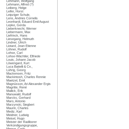
Lehmann, Wolfgang
Lehmann, Alfred (?)
Leiberg, Helge
Leifer, Horst
Leipziger Schule,
Lens, Andries Cornelis
Leonhardi, Eduard Emil August
Lepke, Gerda
Lieberknecht, Werner
Liebermann, Max
Liefrinck, Hans
Liesegang, Helmuth
Lindner, Ulrich
Liotard, Jean-Etienne
Löhner, Rudolf
Lohse, Carl
Lohse-Wächtler, Elfriede
Louis, Johann Jacob
Löwengard, Kurt
Luca Battelli & Cn.,
Lührig, Georg
Mackensen, Fritz
Mackintosh, Charles Rennie
Maetzel, Emil
Magnússon, Ari Alexander Ergis
Magritte, René
Mailick, Erik
Manuwald, Rudolf
Marcks, Gerhard
Maro, Antonio
Marzynski, Siegbert
Maurin, Charles
Mediz, Karl
Meidner, Ludwig
Meisel, Hugo
Meister der Radiborer
Verkündigungsgruppe,
Mense, Carlo