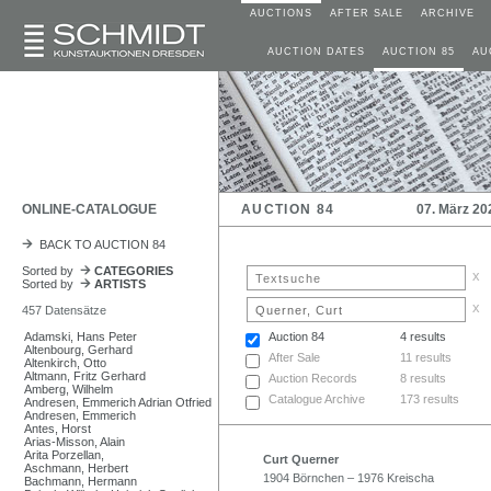
AUCTIONS
AFTER SALE
ARCHIVE
AUCTION DATES
AUCTION 85
AU
ONLINE-CATALOGUE
AUCTION 84
07. März 20
BACK TO AUCTION 84
Sorted by
CATEGORIES
x
Sorted by
ARTISTS
x
457 Datensätze
Adamski, Hans Peter
Auction 84
4 results
Altenbourg, Gerhard
After Sale
11 results
Altenkirch, Otto
Altmann, Fritz Gerhard
Auction Records
8 results
Amberg, Wilhelm
Catalogue Archive
173 results
Andresen, Emmerich Adrian Otfried
Andresen, Emmerich
Antes, Horst
Arias-Misson, Alain
Arita Porzellan,
Curt Querner
Aschmann, Herbert
1904 Börnchen – 1976 Kreischa
Bachmann, Hermann