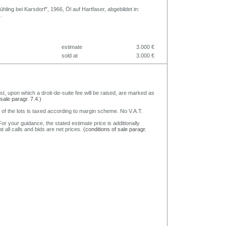
rühling bei Karsdorf", 1966, Öl auf Hartfaser, abgebildet in:
..
estimate
3.000 €
sold at
3.000 €
nst, upon which a droit-de-suite fee will be raised, are marked as
 sale paragr. 7.4.)
 of the lots is taxed according to margin scheme. No V.A.T.
or your guidance, the stated estimate price is additionally
t all calls and bids are net prices.
(conditions of sale paragr.