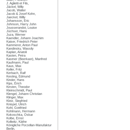
J. Aglietti et Fils,
Jäckel, Willy
Jacob, Walter
Jacob & Josef Kohn,
Jaeckel, Willy
Johansson, Eric
Johnson, Harry John
Jousserandot, Louise
Jüchser, Hans
Juza, Werner
Kaendler, Johann Joachim
Kaiser, Friedrich Peter
Kammerer, Anton Paul
Kandinsky, Wassily
Kaplan, Anatoli
Kasten, Petra
Kastner (Beerkast), Manfred
Kaufmann, Paul
Kaus, Max
Keller, Fritz
Kerbach, Ralf
Kesting, Edmund
Kinder, Hans
Kips, Erich
Kirsten, Theodor
Kleinschmidt, Paul
Klengel, Johann Christian
Klinger, Max
Klotz, Siegfried
Knispel, Ulrich
Kohl, Gottfried
Kohlmann, Hermann
Kokoschka, Oskar
Kolbe, Ernst
Kollwitz, Käthe
Königliche Porzellan-Manufaktur
Berlin,