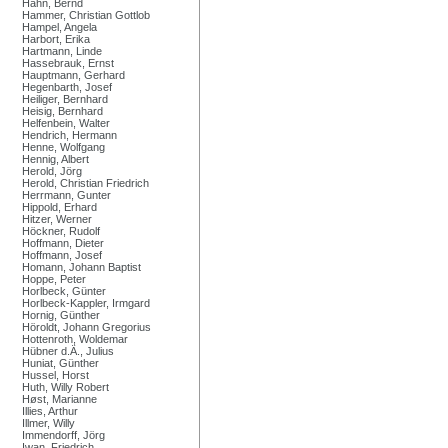
Hahn, Bernd
Hammer, Christian Gottlob
Hampel, Angela
Harbort, Erika
Hartmann, Linde
Hassebrauk, Ernst
Hauptmann, Gerhard
Hegenbarth, Josef
Heiliger, Bernhard
Heisig, Bernhard
Helfenbein, Walter
Hendrich, Hermann
Henne, Wolfgang
Hennig, Albert
Herold, Jörg
Herold, Christian Friedrich
Herrmann, Gunter
Hippold, Erhard
Hitzer, Werner
Höckner, Rudolf
Hoffmann, Dieter
Hoffmann, Josef
Homann, Johann Baptist
Hoppe, Peter
Horlbeck, Günter
Horlbeck-Kappler, Irmgard
Hornig, Günther
Höroldt, Johann Gregorius
Hottenroth, Woldemar
Hübner d.Ä., Julius
Huniat, Günther
Hussel, Horst
Huth, Willy Robert
Høst, Marianne
Illies, Arthur
Illmer, Willy
Immendorff, Jörg
Iwan, Friedrich