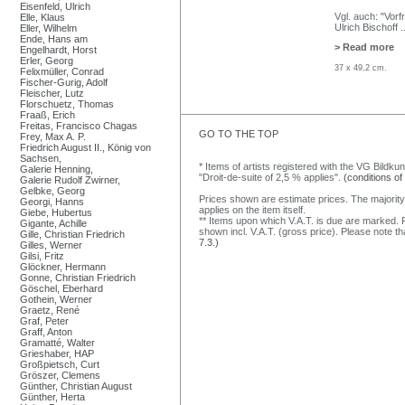
Eisenfeld, Ulrich
Vgl. auch: "Vorf
Elle, Klaus
Ulrich Bischoff
.
Eller, Wilhelm
Ende, Hans am
> Read more
Engelhardt, Horst
Erler, Georg
37 x 49,2 cm.
Felixmüller, Conrad
Fischer-Gurig, Adolf
Fleischer, Lutz
Florschuetz, Thomas
Fraaß, Erich
Freitas, Francisco Chagas
GO TO THE TOP
Frey, Max A. P.
Friedrich August II., König von
Sachsen,
* Items of artists registered with the VG Bildku
Galerie Henning,
"Droit-de-suite of 2,5 % applies".
(conditions of
Galerie Rudolf Zwirner,
Gelbke, Georg
Prices shown are estimate prices. The majority
Georgi, Hanns
applies on the item itself.
Giebe, Hubertus
** Items upon which V.A.T. is due are marked. F
Gigante, Achille
shown incl. V.A.T. (gross price). Please note tha
Gille, Christian Friedrich
7.3.)
Gilles, Werner
Gilsi, Fritz
Glöckner, Hermann
Gonne, Christian Friedrich
Göschel, Eberhard
Gothein, Werner
Graetz, René
Graf, Peter
Graff, Anton
Gramatté, Walter
Grieshaber, HAP
Großpietsch, Curt
Gröszer, Clemens
Günther, Christian August
Günther, Herta