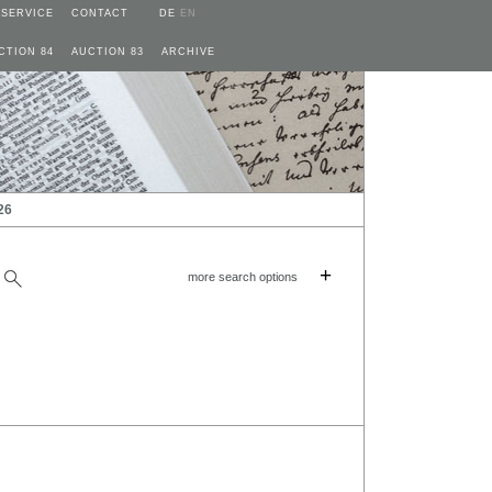
SERVICE
CONTACT
DE
EN
CTION 84
AUCTION 83
ARCHIVE
26
+
more search options