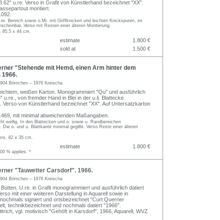
8.62" u.re. Verso in Grafit von Künstlerhand bezeichnet "XX".
Passepartout montiert.
1092.
re. Bereich sowie o.Mi. mit Griffknicken und leichten Knickspuren, im
scheinbar. Verso mit Resten einer älteren Montierung.
. 85,5 x 44 cm.
estimate
1.800 €
sold at
1.500 €
rner "Stehende mit Hemd, einen Arm hinter dem
. 1966.
904 Börnchen – 1976 Kreischa
 leichtem, weißen Karton. Monogrammiert "Qu" und ausführlich
" u.re., von fremder Hand in Blei in der u.li. Blattecke
. Verso von Künstlerhand bezeichnet "XX". Auf Untersatzkarton
 1469, mit minimal abweichenden Maßangaben.
cht wellig. In den Blattecken und o. sowie u. Randbereichen
 Die o. und u. Blattkante minimal gegilbt. Verso Reste einer älteren
ers. 82 x 35 cm.
estimate
1.800 €
.00 % applies. *
rner "Tauwetter Carsdorf". 1966.
904 Börnchen – 1976 Kreischa
Bütten. U.re. in Grafit monogrammiert und ausführlich datiert
erso mit einer weiteren Darstellung in Aquarell sowie in
t nochmals signiert und ortsbezeichnet "Curt Querner
elt, technikbezeichnet und nochmals datiert "1966".
trich, vgl. motivisch "Gehöft in Karsdorf", 1966, Aquarell, WVZ