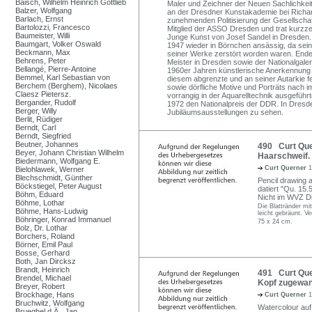
Baisch, Wilhelm Heinrich Gottlieb
Maler und Zeichner der Neuen Sachlichkeit
Balzer, Wolfgang
an der Dresdner Kunstakademie bei Richard
Barlach, Ernst
zunehmenden Politisierung der Gesellschaf
Bartolozzi, Francesco
Mitglied der ASSO Dresden und trat kurzzei
Baumeister, Willi
Junge Kunst von Josef Sandel in Dresden.
Baumgart, Volker Oswald
1947 wieder in Börnchen ansässig, da sein
Beckmann, Max
seiner Werke zerstört worden waren. Ende
Behrens, Peter
Meister in Dresden sowie der Nationalgale
Bellangé, Pierre-Antoine
1960er Jahren künstlerische Anerkennung vo
Bemmel, Karl Sebastian von
diesem abgrenzte und an seiner Autarkie f
Berchem (Berghem), Nicolaes
sowie dörfliche Motive und Porträts nach 
Claesz Pietersz.
vorrangig in der Aquarelltechnik ausgeführt
Bergander, Rudolf
1972 den Nationalpreis der DDR. In Dres
Berger, Willy
Jubiläumsausstellungen zu sehen.
Berlit, Rüdiger
Berndt, Carl
Berndt, Siegfried
Beutner, Johannes
490 Curt Que
Beyer, Johann Christian Wilhelm
Haarschweif.
Biedermann, Wolfgang E.
Curt Querner
1
Bielohlawek, Werner
Blechschmidt, Günther
Pencil drawing 
Böckstiegel, Peter August
datiert "Qu. 15.
Böhm, Eduard
Nicht im WVZ Dit
Böhme, Lothar
Die Blattränder mi
Böhme, Hans-Ludwig
leicht gebräunt. Ve
Böhringer, Konrad Immanuel
75 x 24 cm.
Bolz, Dr. Lothar
Borchers, Roland
Börner, Emil Paul
Bosse, Gerhard
Both, Jan Dircksz
Brandt, Heinrich
491 Curt Quer
Brendel, Michael
Kopf zugewan
Breyer, Robert
Brockhage, Hans
Curt Querner
1
Bruchwitz, Wolfgang
Watercolour auf
Brueghel d.Ä., Jan