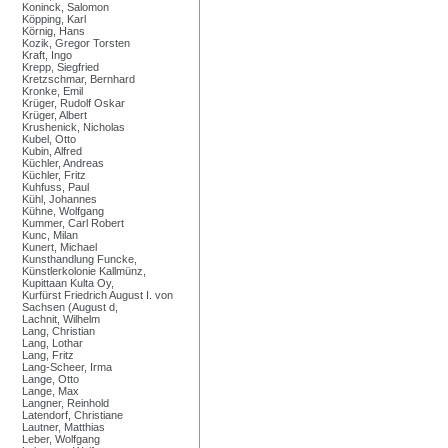
Koninck, Salomon
Köpping, Karl
Körnig, Hans
Kozik, Gregor Torsten
Kraft, Ingo
Krepp, Siegfried
Kretzschmar, Bernhard
Kronke, Emil
Krüger, Rudolf Oskar
Krüger, Albert
Krushenick, Nicholas
Kubel, Otto
Kubin, Alfred
Küchler, Andreas
Küchler, Fritz
Kuhfuss, Paul
Kühl, Johannes
Kühne, Wolfgang
Kummer, Carl Robert
Kunc, Milan
Kunert, Michael
Kunsthandlung Funcke,
Künstlerkolonie Kallmünz,
Kupittaan Kulta Oy,
Kurfürst Friedrich August I. von
Sachsen (August d,
Lachnit, Wilhelm
Lang, Christian
Lang, Lothar
Lang, Fritz
Lang-Scheer, Irma
Lange, Otto
Lange, Max
Langner, Reinhold
Latendorf, Christiane
Lautner, Matthias
Leber, Wolfgang