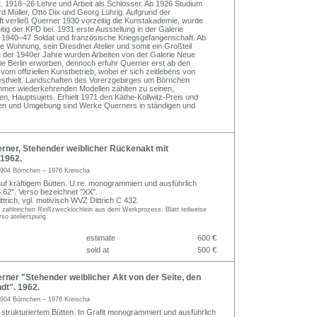
. 1918–26 Lehre und Arbeit als Schlosser. Ab 1926 Studium
 Müller, Otto Dix und Georg Lührig. Aufgrund der
t verließ Querner 1930 vorzeitig die Kunstakademie, wurde
tig der KPD bei. 1931 erste Ausstellung in der Galerie
 1940–47 Soldat und französische Kriegsgefangenschaft. Ab
e Wohnung, sein Dresdner Atelier und somit ein Großteil
 der 1940er Jahre wurden Arbeiten von der Galerie Neue
rie Berlin erworben, dennoch erfuhr Querner erst ab den
m offiziellen Kunstbetrieb, wobei er sich zeitlebens von
esthielt. Landschaften des Vorerzgebirges um Börnchen
immer wiederkehrenden Modellen zählten zu seinen,
en, Hauptsujets. Erhielt 1971 den Käthe-Kollwitz-Preis und
den und Umgebung sind Werke Querners in ständigen und
rner, Stehender weiblicher Rückenakt mit
 1962.
904 Börnchen – 1976 Kreischa
auf kräftigem Bütten. U.re. monogrammiert und ausführlich
5.62". Verso bezeichnet "XX".
trich, vgl. motivisch WVZ Dittrich C 432.
t zahlreichen Reißzwecklöchlein aus dem Werkprozess. Blatt teilweise
rso atelierspurig.
estimate
600 €
sold at
500 €
ner "Stehender weiblicher Akt von der Seite, den
dt". 1962.
904 Börnchen – 1976 Kreischa
 strukturiertem Bütten. In Grafit monogrammiert und ausführlich