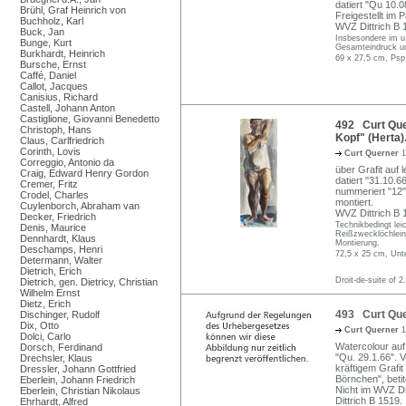
datiert "Qu 10.0
Brühl, Graf Heinrich von
Freigestellt im 
Buchholz, Karl
WVZ Dittrich B 
Buck, Jan
Insbesondere im u.
Bunge, Kurt
Gesamteindruck un
Burkhardt, Heinrich
69 x 27,5 cm, Psp
Bursche, Ernst
Caffé, Daniel
Callot, Jacques
Canisius, Richard
Castell, Johann Anton
Castiglione, Giovanni Benedetto
492 Curt Que
Christoph, Hans
Kopf" (Herta)
Claus, Carlfriedrich
Corinth, Lovis
Curt Querner
1
Correggio, Antonio da
über Grafit auf
Craig, Edward Henry Gordon
datiert "31.10.66
Cremer, Fritz
nummeriert "12"
Crodel, Charles
montiert.
Cuylenborch, Abraham van
WVZ Dittrich B
Decker, Friedrich
Technikbedingt lei
Denis, Maurice
Reißzwecklöchlein.
Dennhardt, Klaus
Montierung.
Deschamps, Henri
72,5 x 25 cm, Unt
Determann, Walter
Dietrich, Erich
Droit-de-suite of 2
Dietrich, gen. Dietricy, Christian
Wilhelm Ernst
Dietz, Erich
493 Curt Que
Dischinger, Rudolf
Dix, Otto
Curt Querner
1
Dolci, Carlo
Watercolour auf 
Dorsch, Ferdinand
"Qu. 29.1.66". V
Drechsler, Klaus
kräftigem Grafi
Dressler, Johann Gottfried
Börnchen", betit
Eberlein, Johann Friedrich
Nicht im WVZ Dit
Eberlein, Christian Nikolaus
Dittrich B 1519.
Ehrhardt, Alfred