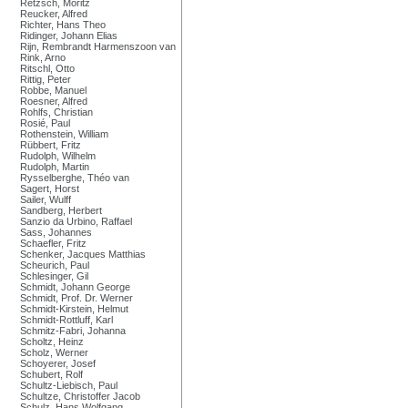
Retzsch, Moritz
Reucker, Alfred
Richter, Hans Theo
Ridinger, Johann Elias
Rijn, Rembrandt Harmenszoon van
Rink, Arno
Ritschl, Otto
Rittig, Peter
Robbe, Manuel
Roesner, Alfred
Rohlfs, Christian
Rosié, Paul
Rothenstein, William
Rübbert, Fritz
Rudolph, Wilhelm
Rudolph, Martin
Rysselberghe, Théo van
Sagert, Horst
Sailer, Wulff
Sandberg, Herbert
Sanzio da Urbino, Raffael
Sass, Johannes
Schaefler, Fritz
Schenker, Jacques Matthias
Scheurich, Paul
Schlesinger, Gil
Schmidt, Johann George
Schmidt, Prof. Dr. Werner
Schmidt-Kirstein, Helmut
Schmidt-Rottluff, Karl
Schmitz-Fabri, Johanna
Scholtz, Heinz
Scholz, Werner
Schoyerer, Josef
Schubert, Rolf
Schultz-Liebisch, Paul
Schultze, Christoffer Jacob
Schulz, Hans Wolfgang