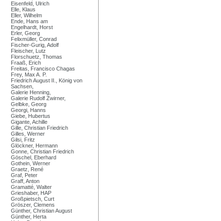
Eisenfeld, Ulrich
Elle, Klaus
Eller, Wilhelm
Ende, Hans am
Engelhardt, Horst
Erler, Georg
Felixmüller, Conrad
Fischer-Gurig, Adolf
Fleischer, Lutz
Florschuetz, Thomas
Fraaß, Erich
Freitas, Francisco Chagas
Frey, Max A. P.
Friedrich August II., König von
Sachsen,
Galerie Henning,
Galerie Rudolf Zwirner,
Gelbke, Georg
Georgi, Hanns
Giebe, Hubertus
Gigante, Achille
Gille, Christian Friedrich
Gilles, Werner
Gilsi, Fritz
Glöckner, Hermann
Gonne, Christian Friedrich
Göschel, Eberhard
Gothein, Werner
Graetz, René
Graf, Peter
Graff, Anton
Gramatté, Walter
Grieshaber, HAP
Großpietsch, Curt
Gröszer, Clemens
Günther, Christian August
Günther, Herta