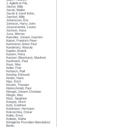
J. Aglietti et Fils,
Jäckel, Willy
Jacob, Walter
Jacob & Josef Kohn,
Jaeckel, Willy
Johansson, Eric
Johnson, Harry John
Jousserandot, Louise
Jüchser, Hans
Juza, Werner
Kaendler, Johann Joachim
Kaiser, Friedrich Peter
Kammerer, Anton Paul
Kandinsky, Wassily
Kaplan, Anatoli
Kasten, Petra
Kastner (Beerkast), Manfred
Kaufmann, Paul
Kaus, Max
Keller, Fritz
Kerbach, Ralf
Kesting, Edmund
Kinder, Hans
Kips, Erich
Kirsten, Theodor
Kleinschmidt, Paul
Klengel, Johann Christian
Klinger, Max
Klotz, Siegfried
Knispel, Ulrich
Kohl, Gottfried
Kohlmann, Hermann
Kokoschka, Oskar
Kolbe, Ernst
Kollwitz, Käthe
Königliche Porzellan-Manufaktur
Berlin,