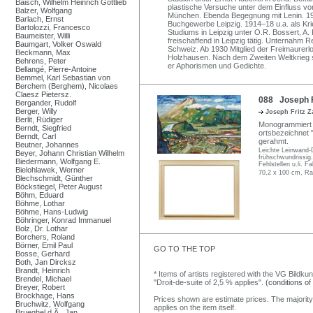
Baisch, Wilhelm Heinrich Gottlieb
plastische Versuche unter dem Einfluss vo
Balzer, Wolfgang
München. Ebenda Begegnung mit Lenin. 191
Barlach, Ernst
Buchgewerbe Leipzig. 1914–18 u.a. als Kri
Bartolozzi, Francesco
Studiums in Leipzig unter O.R. Bossert, A. 
Baumeister, Willi
freischaffend in Leipzig tätig. Unternahm Re
Baumgart, Volker Oswald
Schweiz. Ab 1930 Mitglied der Freimaurer
Beckmann, Max
Holzhausen. Nach dem Zweiten Weltkrieg sc
Behrens, Peter
er Aphorismen und Gedichte.
Bellangé, Pierre-Antoine
Bemmel, Karl Sebastian von
Berchem (Berghem), Nicolaes
Claesz Pietersz.
088 Joseph Fri
Bergander, Rudolf
Berger, Willy
Joseph Fritz Z
Berlit, Rüdiger
Monogrammiert "F
Berndt, Siegfried
ortsbezeichnet "
Berndt, Carl
gerahmt.
Beutner, Johannes
Leichte Leinwand-D
Beyer, Johann Christian Wilhelm
frühschwundrissig
Biedermann, Wolfgang E.
Fehlstellen u.li. F
Bielohlawek, Werner
70,2 x 100 cm, Ra
Blechschmidt, Günther
Böckstiegel, Peter August
Böhm, Eduard
Böhme, Lothar
Böhme, Hans-Ludwig
Böhringer, Konrad Immanuel
Bolz, Dr. Lothar
Borchers, Roland
Börner, Emil Paul
GO TO THE TOP
Bosse, Gerhard
Both, Jan Dircksz
Brandt, Heinrich
* Items of artists registered with the VG Bildku
Brendel, Michael
"Droit-de-suite of 2,5 % applies".
(conditions of
Breyer, Robert
Brockhage, Hans
Prices shown are estimate prices. The majority
Bruchwitz, Wolfgang
applies on the item itself.
Brueghel d.Ä., Jan