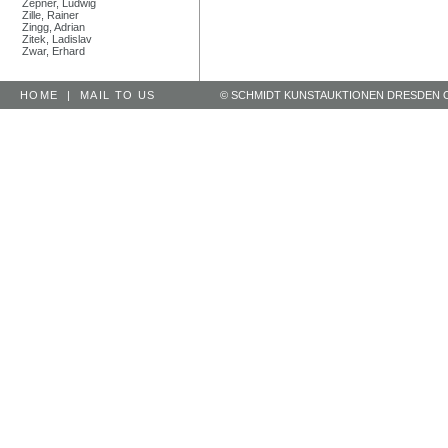
Zepner, Ludwig
Zille, Rainer
Zingg, Adrian
Zitek, Ladislav
Zwar, Erhard
HOME
|
MAIL TO US
© SCHMIDT KUNSTAUKTIONEN DRESDEN