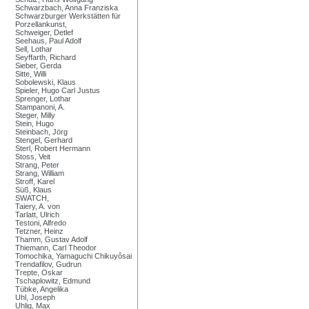
Schwarzbach, Anna Franziska
Schwarzburger Werkstätten für
Porzellankunst,
Schweiger, Detlef
Seehaus, Paul Adolf
Sell, Lothar
Seyffarth, Richard
Sieber, Gerda
Sitte, Willi
Sobolewski, Klaus
Spieler, Hugo Carl Justus
Sprenger, Lothar
Stampanoni, A.
Steger, Milly
Stein, Hugo
Steinbach, Jörg
Stengel, Gerhard
Sterl, Robert Hermann
Stoss, Veit
Strang, Peter
Strang, William
Stroff, Karel
Süß, Klaus
SWATCH,
Taiery, A. von
Tarlatt, Ulrich
Testoni, Alfredo
Tetzner, Heinz
Thamm, Gustav Adolf
Thiemann, Carl Theodor
Tomochika, Yamaguchi Chikuyôsai
Trendafilov, Gudrun
Trepte, Oskar
Tschaplowitz, Edmund
Tübke, Angelika
Uhl, Joseph
Uhlig, Max