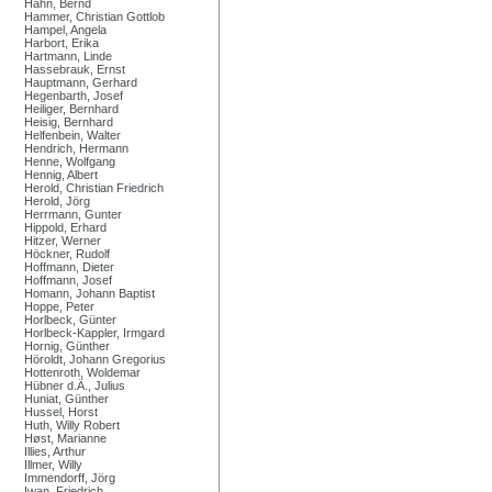
Hahn, Bernd
Hammer, Christian Gottlob
Hampel, Angela
Harbort, Erika
Hartmann, Linde
Hassebrauk, Ernst
Hauptmann, Gerhard
Hegenbarth, Josef
Heiliger, Bernhard
Heisig, Bernhard
Helfenbein, Walter
Hendrich, Hermann
Henne, Wolfgang
Hennig, Albert
Herold, Christian Friedrich
Herold, Jörg
Herrmann, Gunter
Hippold, Erhard
Hitzer, Werner
Höckner, Rudolf
Hoffmann, Dieter
Hoffmann, Josef
Homann, Johann Baptist
Hoppe, Peter
Horlbeck, Günter
Horlbeck-Kappler, Irmgard
Hornig, Günther
Höroldt, Johann Gregorius
Hottenroth, Woldemar
Hübner d.Ä., Julius
Huniat, Günther
Hussel, Horst
Huth, Willy Robert
Høst, Marianne
Illies, Arthur
Illmer, Willy
Immendorff, Jörg
Iwan, Friedrich