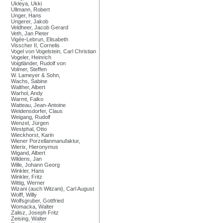
Ukleya, Ukki
Ullmann, Robert
Unger, Hans
Ungerer, Jakob
Veldheer, Jacob Gerard
Veth, Jan Pieter
Vigée-Lebrun, Elisabeth
Visscher II, Cornelis
Vogel von Vogelstein, Carl Christian
Vogeler, Heinrich
Voigtländer, Rudolf von
Volmer, Steffen
W. Lameyer & Sohn,
Wachs, Sabine
Walther, Albert
Warhol, Andy
Warmt, Falko
Watteau, Jean-Antoine
Weidensdorfer, Claus
Weigang, Rudolf
Wenzel, Jürgen
Westphal, Otto
Wieckhorst, Karin
Wiener Porzellanmanufaktur,
Wierix, Hieronymus
Wigand, Albert
Wildens, Jan
Wille, Johann Georg
Winkler, Hans
Winkler, Fritz
Wittig, Werner
Wizani (auch Witzani), Carl August
Wolff, Willy
Wolfsgruber, Gottfried
Womacka, Walter
Zalisz, Joseph Fritz
Zeising, Walter