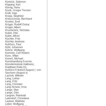
Koninck, Salomon
Köpping, Karl
Körnig, Hans
Kozik, Gregor Torsten
Kraft, Ingo
Krepp, Siegfried
Kretzschmar, Bernhard
Kronke, Emil
Krüger, Rudolf Oskar
Krüger, Albert
Krushenick, Nicholas
Kubel, Otto
Kubin, Alfred
Küchler, Fritz
Küchler, Andreas
Kuhfuss, Paul
Kühl, Johannes
Kühne, Wolfgang
Kummer, Carl Robert
Kunc, Milan
Kunert, Michael
Kunsthandlung Funcke,
Künstlerkolonie Kallmünz,
Kupittaan Kulta Oy,
Kurfürst Friedrich August I. von
Sachsen (August d,
Lachnit, Wilhelm
Lang, Lothar
Lang, Fritz
Lang, Christian
Lang-Scheer, Irma
Lange, Max
Lange, Otto
Langner, Reinhold
Latendorf, Christiane
Lautner, Matthias
Leber, Wolfgang