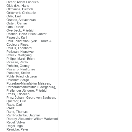
Oeser, Adam Friedrich
Olde d.Ä., Hans
Oltmanns, Dietrich
Orfèvrerie Christofle,
Orlik, Emil
Ostade, Adriaen van
Osten, Osmar
Otto, Rudolf
Overbeck, Friedrich
Pachen, Heinz Erich Günter
Papesch, Karl
Paul Foinet van Eyck – Toiles &
Couleurs Fines,
Paulus, Leonhard
Petitjean, Hippolyte
Petrick, Wolfgang
Philipp, Martin Erich
Picasso, Pablo
Pinheiro, Osmar
Pissarro, Paul Émile
Plenkers, Stefan
Pohle, Friedrich Leon
Poliakoff, Serge
Porzellan-Manufaktur Meissen,
Porzellanmanufaktur Ludwigsburg,
Preller der Jüngere, Friedrich
Press, Friedrich
Prinz Johann Georg von Sachsen,
Querner, Curt
Rade, Carl
RAKO,
Ranft, Thomas
Ranft-Schinke, Dagmar
Rattray, Alexander William Wellwood
Regel, Volker
Regel, Ingo
Reinicke, Peter