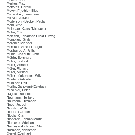
Merker, Max
Metzkes, Harald
Meyer, Friedrich Elias
Mieris d.Ä., Frans van
Milovic, Vukasin
Modersohn-Becker, Paula
Mohr, Arno
Molenaer, Klaes (Nicolaes)
Möller, Otto
Molzahn, Johannes Ernst Ludwig
Montblanc GmbH,
Morgner, Michael
Mörstedt, Alfred Traugott
Mostaert d.Ä., Gillis
Mühle-Glashütte GmbH,
Mühlig, Bernhard
Müller, Herbert
Müller, Wilhelm
Müller, Richard
Müller, Michael
Müller-Lückendorf, Willy
Münter, Gabriele
Münzner, Rolf
Murillo, Bartolomé Esteban
Muschter, Peter
Nägele, Reinhold
Naumann, Herbert
Naumann, Hermann
Nees, Joseph
Nessler, Walter
Nicolai, Carsten
Nicolai, Olaf
Niederée, Johann Martin
Niemeyer, Adelbert
Niemeyer-Holstein, Otto
Normann, Adelsteen
Oertel, Eberhard