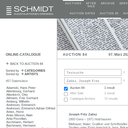
AUCTIONS
AFTER
ARCHIVE
SERV
SALE
AUCTION DATES
AUCTION 85
AU
ONLINE-CATALOGUE
AUCTION 84
07. März 20
BACK TO AUCTION 84
Sorted by
CATEGORIES
x
Sorted by
ARTISTS
x
457 Datensätze
Adamski, Hans Peter
Auction 84
1 result
Altenbourg, Gerhard
After Sale
1 result
Altenkirch, Otto
Altmann, Fritz Gerhard
Catalogue Archive
72 results
Amberg, Wilhelm
Andresen, Emmerich
Andresen, Emmerich Adrian Otfried
Antes, Horst
Joseph Fritz Zalisz
Arias-Misson, Alain
Arita Porzellan,
1893 Gera – 1971 Holzhausen
Aschmann, Herbert
Bildhauer, Maler, Grafiker und Schriftstell
Bachmann, Hermann
Studien unter Ernst Haeckel in Jena. Bek