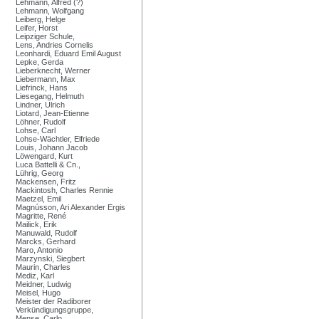
Lehmann, Alfred (?)
Lehmann, Wolfgang
Leiberg, Helge
Leifer, Horst
Leipziger Schule,
Lens, Andries Cornelis
Leonhardi, Eduard Emil August
Lepke, Gerda
Lieberknecht, Werner
Liebermann, Max
Liefrinck, Hans
Liesegang, Helmuth
Lindner, Ulrich
Liotard, Jean-Etienne
Löhner, Rudolf
Lohse, Carl
Lohse-Wächtler, Elfriede
Louis, Johann Jacob
Löwengard, Kurt
Luca Battelli & Cn.,
Lührig, Georg
Mackensen, Fritz
Mackintosh, Charles Rennie
Maetzel, Emil
Magnússon, Ari Alexander Ergis
Magritte, René
Mailick, Erik
Manuwald, Rudolf
Marcks, Gerhard
Maro, Antonio
Marzynski, Siegbert
Maurin, Charles
Mediz, Karl
Meidner, Ludwig
Meisel, Hugo
Meister der Radiborer
Verkündigungsgruppe,
Mense, Carlo