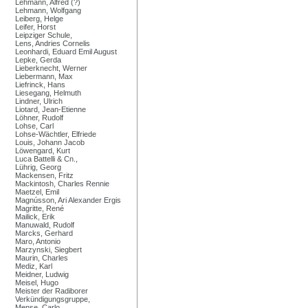
Lehmann, Alfred (?)
Lehmann, Wolfgang
Leiberg, Helge
Leifer, Horst
Leipziger Schule,
Lens, Andries Cornelis
Leonhardi, Eduard Emil August
Lepke, Gerda
Lieberknecht, Werner
Liebermann, Max
Liefrinck, Hans
Liesegang, Helmuth
Lindner, Ulrich
Liotard, Jean-Etienne
Löhner, Rudolf
Lohse, Carl
Lohse-Wächtler, Elfriede
Louis, Johann Jacob
Löwengard, Kurt
Luca Battelli & Cn.,
Lührig, Georg
Mackensen, Fritz
Mackintosh, Charles Rennie
Maetzel, Emil
Magnússon, Ari Alexander Ergis
Magritte, René
Mailick, Erik
Manuwald, Rudolf
Marcks, Gerhard
Maro, Antonio
Marzynski, Siegbert
Maurin, Charles
Mediz, Karl
Meidner, Ludwig
Meisel, Hugo
Meister der Radiborer
Verkündigungsgruppe,
Mense, Carlo