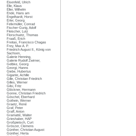
Eisenfeld, Ulrich
Elle, Klaus
Eller, Wilhelm
Ende, Hans am
Engelhardt, Horst
Erler, Georg
Felixmüller, Conrad
Fischer-Gurig, Adolf
Fleischer, Lutz
Florschuetz, Thomas
Fraaß, Erich
Freitas, Francisco Chagas
Frey, Max A. P.
Friedrich August II., König von
Sachsen,
Galerie Henning,
Galerie Rudolf Zwirner,
Gelbke, Georg
Georgi, Hanns
Giebe, Hubertus
Gigante, Achille
Gille, Christian Friedrich
Gilles, Werner
Gilsi, Fritz
Glöckner, Hermann
Gonne, Christian Friedrich
Göschel, Eberhard
Gothein, Werner
Graetz, René
Graf, Peter
Graff, Anton
Gramatté, Walter
Grieshaber, HAP
Großpietsch, Curt
Gröszer, Clemens
Günther, Christian August
Günther, Herta