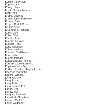
Koninck, Salomon
Köpping, Karl
Körnig, Hans
Kozik, Gregor Torsten
Kraft, Ingo
Krepp, Siegfried
Kretzschmar, Bernhard
Kronke, Emil
Krüger, Rudolf Oskar
Krüger, Albert
Krushenick, Nicholas
Kubel, Otto
Kubin, Alfred
Küchler, Fritz
Küchler, Andreas
Kuhfuss, Paul
Kühl, Johannes
Kühne, Wolfgang
Kummer, Carl Robert
Kunc, Milan
Kunert, Michael
Kunsthandlung Funcke,
Künstlerkolonie Kallmünz,
Kupittaan Kulta Oy,
Kurfürst Friedrich August I. von
Sachsen (August d,
Lachnit, Wilhelm
Lang, Christian
Lang, Lothar
Lang, Fritz
Lang-Scheer, Irma
Lange, Otto
Lange, Max
Langner, Reinhold
Latendorf, Christiane
Lautner, Matthias
Leber, Wolfgang