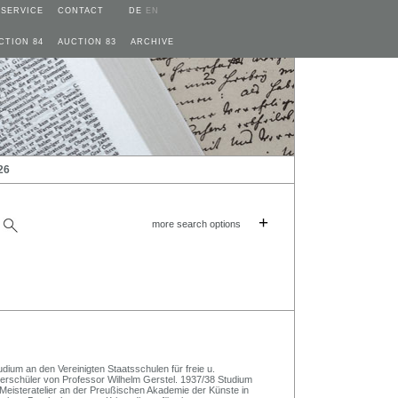
SERVICE
CONTACT
DE
EN
CTION 84
AUCTION 83
ARCHIVE
26
+
more search options
ium an den Vereinigten Staatsschulen für freie u.
erschüler von Professor Wilhelm Gerstel. 1937/38 Studium
eisteratelier an der Preußischen Akademie der Künste in