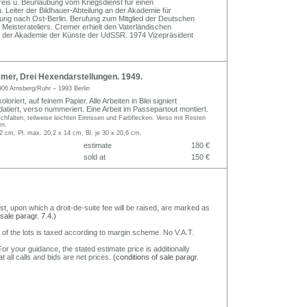
eis u. Beurlaubung vom Kriegsdienst für einen
. Leiter der Bildhauer-Abteilung an der Akademie für
ung nach Ost-Berlin. Berufung zum Mitglied der Deutschen
 Meisterateliers. Cremer erhielt den Vaterländischen
ed der Akademie der Künste der UdSSR. 1974 Vizepräsident
mer, Drei Hexendarstellungen. 1949.
906 Arnsberg/Ruhr – 1993 Berlin
oloriert, auf feinem Papier. Alle Arbeiten in Blei signiert
atiert, verso nummeriert. Eine Arbeit im Passepartout montiert.
schfalten, teilweise leichten Einrissen und Farbflecken. Verso mit Resten
en.
,2 cm, Pl. max. 20,2 x 14 cm, Bl. je 30 x 20,6 cm.
estimate
180 €
sold at
150 €
nst, upon which a droit-de-suite fee will be raised, are marked as
 sale paragr. 7.4.)
 of the lots is taxed according to margin scheme. No V.A.T.
or your guidance, the stated estimate price is additionally
t all calls and bids are net prices.
(conditions of sale paragr.