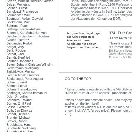
Baisch, Wilhelm Heinrich Gottlieb
Berlin. 1942 Auszeichnung mit dem Rom-Pr
Balzer, Wolfgang
Studienaufenthalt in Rom. 1946 Professor u
Barlach, Ernst
angewandte Kunst in Wien. 1950 Übersiedl
Bartolozzi, Francesco
Akademie der Künste in Berlin u. Leiter des
Baumeister, Willi
Verdienstorden in Gold. 1967 Ehrenmitgli
Baumgart, Volker Oswald
der Akademie der Künste der DDR.
Beckmann, Max
Behrens, Peter
Bellangé, Pierre-Antoine
Bemmel, Karl Sebastian von
374 Fritz Cre
Berchem (Berghem), Nicolaes
Fritz Cremer
1
Claesz Pietersz.
Bergander, Rudolf
Three linocuts, k
Berger, Willy
"FCremer" und d
Berlit, Rüdiger
Ein Blatt mit Quet
Berndt, Carl
älterer Montierung
Berndt, Siegfried
Pl. min. 12,5 x 16
Beutner, Johannes
Beyer, Johann Christian Wilhelm
Biedermann, Wolfgang E.
Bielohlawek, Werner
Blechschmidt, Günther
Böckstiegel, Peter August
GO TO THE TOP
Böhm, Eduard
Böhme, Lothar
Böhme, Hans-Ludwig
* Items of artists registered with the VG Bildku
Böhringer, Konrad Immanuel
"Droit-de-suite of 2,5 % applies".
(conditions of
Bolz, Dr. Lothar
Borchers, Roland
Prices shown are estimate prices. The majority
Börner, Emil Paul
applies on the item itself.
Bosse, Gerhard
** Items upon which V.A.T. is due are marked. F
Both, Jan Dircksz
shown incl. V.A.T. (gross price). Please note tha
Brandt, Heinrich
7.3.)
Brendel, Michael
Breyer, Robert
Brockhage, Hans
Bruchwitz, Wolfgang
Brueghel d.Ä., Jan