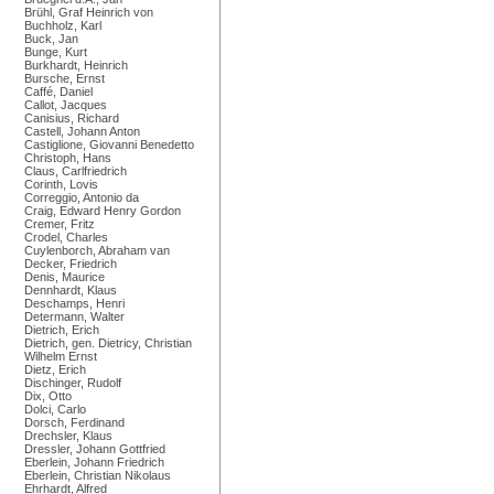
Brühl, Graf Heinrich von
Buchholz, Karl
Buck, Jan
Bunge, Kurt
Burkhardt, Heinrich
Bursche, Ernst
Caffé, Daniel
Callot, Jacques
Canisius, Richard
Castell, Johann Anton
Castiglione, Giovanni Benedetto
Christoph, Hans
Claus, Carlfriedrich
Corinth, Lovis
Correggio, Antonio da
Craig, Edward Henry Gordon
Cremer, Fritz
Crodel, Charles
Cuylenborch, Abraham van
Decker, Friedrich
Denis, Maurice
Dennhardt, Klaus
Deschamps, Henri
Determann, Walter
Dietrich, Erich
Dietrich, gen. Dietricy, Christian
Wilhelm Ernst
Dietz, Erich
Dischinger, Rudolf
Dix, Otto
Dolci, Carlo
Dorsch, Ferdinand
Drechsler, Klaus
Dressler, Johann Gottfried
Eberlein, Johann Friedrich
Eberlein, Christian Nikolaus
Ehrhardt, Alfred