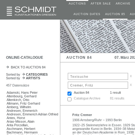
AUCTIONS
AFTER SALE
ARCHIVE
AUCTION DATES
AUCTION 85
AU
ONLINE-CATALOGUE
AUCTION 84
07. März 20
BACK TO AUCTION 84
Sorted by
CATEGORIES
x
Sorted by
ARTISTS
x
457 Datensätze
Adamski, Hans Peter
Auction 84
1 result
Altenbourg, Gerhard
Catalogue Archive
81 results
Altenkirch, Otto
Altmann, Fritz Gerhard
Amberg, Wilhelm
Andresen, Emmerich
Andresen, Emmerich Adrian Otfried
Fritz Cremer
Antes, Horst
1906 Arnsberg/Ruhr – 1993 Berlin
Arias-Misson, Alain
Arita Porzellan,
1922–25 Steinmetzlehre in Essen. 1929 Stud
Aschmann, Herbert
angewandte Kunst in Berlin. 1934–38 Meist
Bachmann, Hermann
an der Deutschen Akademie in Rom. 1938 M