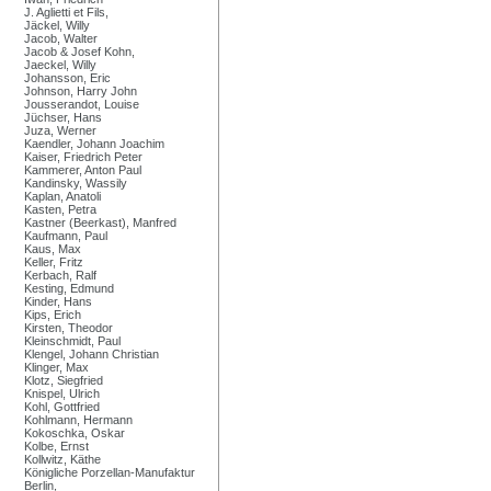
J. Aglietti et Fils,
Jäckel, Willy
Jacob, Walter
Jacob & Josef Kohn,
Jaeckel, Willy
Johansson, Eric
Johnson, Harry John
Jousserandot, Louise
Jüchser, Hans
Juza, Werner
Kaendler, Johann Joachim
Kaiser, Friedrich Peter
Kammerer, Anton Paul
Kandinsky, Wassily
Kaplan, Anatoli
Kasten, Petra
Kastner (Beerkast), Manfred
Kaufmann, Paul
Kaus, Max
Keller, Fritz
Kerbach, Ralf
Kesting, Edmund
Kinder, Hans
Kips, Erich
Kirsten, Theodor
Kleinschmidt, Paul
Klengel, Johann Christian
Klinger, Max
Klotz, Siegfried
Knispel, Ulrich
Kohl, Gottfried
Kohlmann, Hermann
Kokoschka, Oskar
Kolbe, Ernst
Kollwitz, Käthe
Königliche Porzellan-Manufaktur
Berlin,