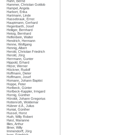
Hahn, Bernd
Hammer, Christian Gottlob
Hampel, Angela
Harbort, Erika
Hartmann, Linde
Hassebrauk, Ernst
Hauptmann, Gerhard
Hegenbarth, Josef
Heiliger, Bernhard
Heisig, Bernhard
Helfenbein, Walter
Hendrich, Hermann
Henne, Wolfgang
Hennig, Albert
Herold, Christian Friedrich
Herold, Jörg
Herrmann, Gunter
Hippold, Erhard
Hitzer, Werner
Höckner, Rudolf
Hoffmann, Dieter
Hoffmann, Josef
Homann, Johann Baptist
Hoppe, Peter
Horlbeck, Günter
Horlbeck-Kappler, Irmgard
Hornig, Günther
Höroldt, Johann Gregorius
Hottenroth, Woldemar
Hübner d.Ä., Julius
Huniat, Günther
Hussel, Horst
Huth, Willy Robert
Høst, Marianne
Illies, Arthur
Illmer, Willy
Immendorff, Jörg
Iwan, Friedrich