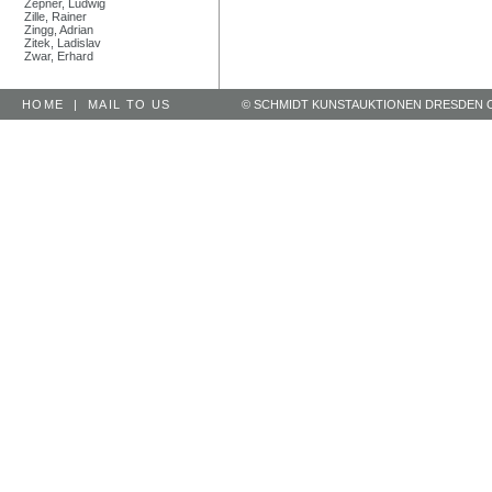
Zepner, Ludwig
Zille, Rainer
Zingg, Adrian
Zitek, Ladislav
Zwar, Erhard
HOME
|
MAIL TO US
© SCHMIDT KUNSTAUKTIONEN DRESDEN