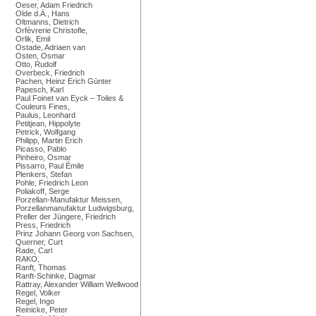
Oeser, Adam Friedrich
Olde d.Ä., Hans
Oltmanns, Dietrich
Orfèvrerie Christofle,
Orlik, Emil
Ostade, Adriaen van
Osten, Osmar
Otto, Rudolf
Overbeck, Friedrich
Pachen, Heinz Erich Günter
Papesch, Karl
Paul Foinet van Eyck – Toiles &
Couleurs Fines,
Paulus, Leonhard
Petitjean, Hippolyte
Petrick, Wolfgang
Philipp, Martin Erich
Picasso, Pablo
Pinheiro, Osmar
Pissarro, Paul Émile
Plenkers, Stefan
Pohle, Friedrich Leon
Poliakoff, Serge
Porzellan-Manufaktur Meissen,
Porzellanmanufaktur Ludwigsburg,
Preller der Jüngere, Friedrich
Press, Friedrich
Prinz Johann Georg von Sachsen,
Querner, Curt
Rade, Carl
RAKO,
Ranft, Thomas
Ranft-Schinke, Dagmar
Rattray, Alexander William Wellwood
Regel, Volker
Regel, Ingo
Reinicke, Peter