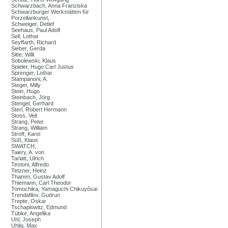
Schwarzbach, Anna Franziska
Schwarzburger Werkstätten für
Porzellankunst,
Schweiger, Detlef
Seehaus, Paul Adolf
Sell, Lothar
Seyffarth, Richard
Sieber, Gerda
Sitte, Willi
Sobolewski, Klaus
Spieler, Hugo Carl Justus
Sprenger, Lothar
Stampanoni, A.
Steger, Milly
Stein, Hugo
Steinbach, Jörg
Stengel, Gerhard
Sterl, Robert Hermann
Stoss, Veit
Strang, Peter
Strang, William
Stroff, Karel
Süß, Klaus
SWATCH,
Taiery, A. von
Tarlatt, Ulrich
Testoni, Alfredo
Tetzner, Heinz
Thamm, Gustav Adolf
Thiemann, Carl Theodor
Tomochika, Yamaguchi Chikuyôsai
Trendafilov, Gudrun
Trepte, Oskar
Tschaplowitz, Edmund
Tübke, Angelika
Uhl, Joseph
Uhlig, Max