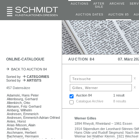
AUCTIONS
AFTER
ARCHIVE
SERV
SALE
AUCTION DATES
AUCTION 85
AU
ONLINE-CATALOGUE
AUCTION 84
07. März 20
BACK TO AUCTION 84
Sorted by
CATEGORIES
x
Sorted by
ARTISTS
x
457 Datensätze
Adamski, Hans Peter
Auction 84
1 result
Altenbourg, Gerhard
Catalogue Archive
8 results
Altenkirch, Otto
Altmann, Fritz Gerhard
Amberg, Wilhelm
Andresen, Emmerich
Andresen, Emmerich Adrian Otfried
Werner Gilles
Antes, Horst
1894 Rheydt, Rheinland – 1961 Essen
Arias-Misson, Alain
Arita Porzellan,
1914 Stipendium der Leonhard-Stinnes-Stif
Aschmann, Herbert
Hans Olde und Rudolf Siegmund. Nach dem
Bachmann, Hermann
Weimar bei Walther Klemm. 1921 Wechsel a