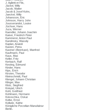
J. Aglietti et Fils,
Jäckel, Willy
Jacob, Walter
Jacob & Josef Kohn,
Jaeckel, Willy
Johansson, Eric
Johnson, Harry John
Jousserandot, Louise
Jüchser, Hans
Juza, Werner
Kaendler, Johann Joachim
Kaiser, Friedrich Peter
Kammerer, Anton Paul
Kandinsky, Wassily
Kaplan, Anatoli
Kasten, Petra
Kastner (Beerkast), Manfred
Kaufmann, Paul
Kaus, Max
Keller, Fritz
Kerbach, Ralf
Kesting, Edmund
Kinder, Hans
Kips, Erich
Kirsten, Theodor
Kleinschmidt, Paul
Klengel, Johann Christian
Klinger, Max
Klotz, Siegfried
Knispel, Ulrich
Kohl, Gottfried
Kohlmann, Hermann
Kokoschka, Oskar
Kolbe, Ernst
Kollwitz, Käthe
Königliche Porzellan-Manufaktur
Berlin,