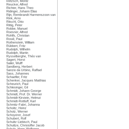
Retzsch, Moritz
Reucker, Alfred
Richter, Hans Theo
Ridinger, Johann Elias
Rijn, Rembrandt Harmenszoon van
Rink, Arno
Ritschl, Otto
Rittig, Peter
Robbe, Manuel
Roesner, Alfred
Rohlfs, Christian
Rosié, Paul
Rothenstein, William
Rübbert, Fritz
Rudolph, Wilhelm
Rudolph, Martin
Rysselberghe, Théo van
Sagert, Horst
Sailer, Wulff
Sandberg, Herbert
Sanzio da Urbino, Raffael
Sass, Johannes
Schaefler, Fritz
Schenker, Jacques Matthias
Scheurich, Paul
Schlesinger, Gil
Schmidt, Johann George
Schmidt, Prof. Dr. Werner
Schmidt-Kirstein, Helmut
Schmidt-Rottluff, Karl
Schmitz-Fabri, Johanna
Scholtz, Heinz
Scholz, Werner
Schoyerer, Josef
Schubert, Rolf
Schultz-Liebisch, Paul
Schultze, Christoffer Jacob
Schulz, Hans Wolfgang