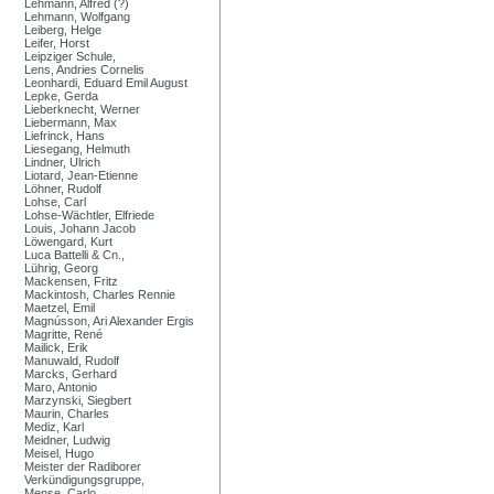
Lehmann, Alfred (?)
Lehmann, Wolfgang
Leiberg, Helge
Leifer, Horst
Leipziger Schule,
Lens, Andries Cornelis
Leonhardi, Eduard Emil August
Lepke, Gerda
Lieberknecht, Werner
Liebermann, Max
Liefrinck, Hans
Liesegang, Helmuth
Lindner, Ulrich
Liotard, Jean-Etienne
Löhner, Rudolf
Lohse, Carl
Lohse-Wächtler, Elfriede
Louis, Johann Jacob
Löwengard, Kurt
Luca Battelli & Cn.,
Lührig, Georg
Mackensen, Fritz
Mackintosh, Charles Rennie
Maetzel, Emil
Magnússon, Ari Alexander Ergis
Magritte, René
Mailick, Erik
Manuwald, Rudolf
Marcks, Gerhard
Maro, Antonio
Marzynski, Siegbert
Maurin, Charles
Mediz, Karl
Meidner, Ludwig
Meisel, Hugo
Meister der Radiborer
Verkündigungsgruppe,
Mense, Carlo