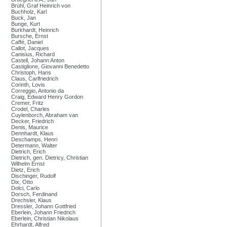
Brühl, Graf Heinrich von
Buchholz, Karl
Buck, Jan
Bunge, Kurt
Burkhardt, Heinrich
Bursche, Ernst
Caffé, Daniel
Callot, Jacques
Canisius, Richard
Castell, Johann Anton
Castiglione, Giovanni Benedetto
Christoph, Hans
Claus, Carlfriedrich
Corinth, Lovis
Correggio, Antonio da
Craig, Edward Henry Gordon
Cremer, Fritz
Crodel, Charles
Cuylenborch, Abraham van
Decker, Friedrich
Denis, Maurice
Dennhardt, Klaus
Deschamps, Henri
Determann, Walter
Dietrich, Erich
Dietrich, gen. Dietricy, Christian
Wilhelm Ernst
Dietz, Erich
Dischinger, Rudolf
Dix, Otto
Dolci, Carlo
Dorsch, Ferdinand
Drechsler, Klaus
Dressler, Johann Gottfried
Eberlein, Johann Friedrich
Eberlein, Christian Nikolaus
Ehrhardt, Alfred