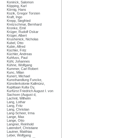
Koninck, Salomon
Köpping, Karl
Körnig, Hans
Kozik, Gregor Torsten
Kraft, Ingo
Krepp, Siegfried
Kretzschmar, Bernhard
Kronke, Emil
Krüger, Rudolf Oskar
Krüger, Albert
Krushenick, Nicholas
Kubel, Otto
Kubin, Alfred
Küchler, Fritz
Küchler, Andreas
Kuhfuss, Paul
Kühl, Johannes
Kühne, Wolfgang
Kummer, Carl Robert
Kunc, Milan
Kunert, Michael
Kunsthandlung Funcke,
Künstlerkolonie Kallmünz,
Kupittaan Kulta Oy,
Kurfürst Friedrich August I. von
Sachsen (August d,
Lachnit, Wilhelm
Lang, Lothar
Lang, Fritz
Lang, Christian
Lang-Scheer, Irma
Lange, Max
Lange, Otto
Langner, Reinhold
Latendorf, Christiane
Lautner, Matthias
Leber, Wolfgang