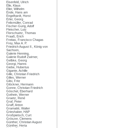
Eisenfeld, Ulrich
Elle, Klaus
Eller, Wilhelm
Ende, Hans am
Engelhardt, Horst
Erler, Georg
Felixmüller, Conrad
Fischer-Gurig, Adolf
Fleischer, Lutz
Florschuetz, Thomas
Fraaß, Erich
Freitas, Francisco Chagas
Frey, Max A. P.
Friedrich August II., König von
Sachsen,
Galerie Henning,
Galerie Rudolf Zwirner,
Gelbke, Georg
Georgi, Hanns
Giebe, Hubertus
Gigante, Achille
Gille, Christian Friedrich
Gilles, Werner
Gilsi, Fritz
Glöckner, Hermann
Gonne, Christian Friedrich
Göschel, Eberhard
Gothein, Werner
Graetz, René
Graf, Peter
Graff, Anton
Gramatté, Walter
Grieshaber, HAP
Großpietsch, Curt
Gröszer, Clemens
Günther, Christian August
Günther, Herta