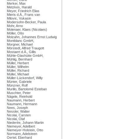
Merker, Max
Metzkes, Harald
Meyer, Friedrich Elias
Mieris d.Ä., Frans van
Milovic, Vukasin
Modersohn-Becker, Paula
Mohr, Arno
Molenaer, Klaes (Nicolaes)
Möller, Otto
Molzahn, Johannes Ernst Ludwig
Montblanc GmbH,
Morgner, Michael
Mörstedt, Alfred Traugott
Mostaert d.Ä., Gillis
Mühle-Glashütte GmbH,
Mühlig, Bernhard
Müller, Herbert
Müller, Wilhelm
Müller, Richard
Müller, Michael
Müller-Lückendorf, Willy
Münter, Gabriele
Münzner, Rolf
Murillo, Bartolomé Esteban
Muschter, Peter
Nägele, Reinhold
Naumann, Herbert
Naumann, Hermann
Nees, Joseph
Nessler, Walter
Nicolai, Carsten
Nicolai, Olaf
Niederée, Johann Martin
Niemeyer, Adelbert
Niemeyer-Holstein, Otto
Normann, Adelsteen
Oertel, Eberhard