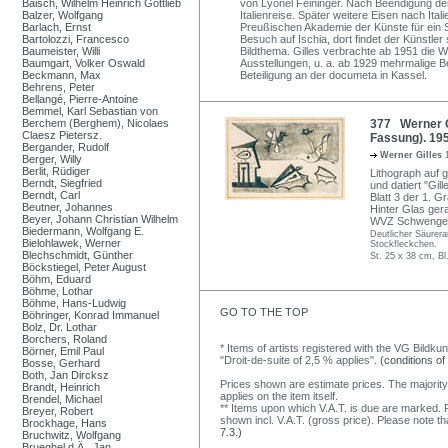
Baisch, Wilhelm Heinrich Gottlieb
von Lyonel Feininger. Nach Beendigung de
Balzer, Wolfgang
Italienreise. Später weitere Eisen nach Ita
Barlach, Ernst
Preußischen Akademie der Künste für ein St
Bartolozzi, Francesco
Besuch auf Ischia, dort findet der Künstler
Baumeister, Willi
Bildthema. Gilles verbrachte ab 1951 die 
Baumgart, Volker Oswald
Ausstellungen, u. a. ab 1929 mehrmalige B
Beckmann, Max
Beteiligung an der documeta in Kassel.
Behrens, Peter
Bellangé, Pierre-Antoine
Bemmel, Karl Sebastian von
Berchem (Berghem), Nicolaes
377 Werner Gi
Claesz Pietersz.
Fassung). 195
Bergander, Rudolf
Werner Gilles
Berger, Willy
Berlit, Rüdiger
Lithograph auf ge
Berndt, Siegfried
und datiert "Gil
Berndt, Carl
Blatt 3 der 1. 
Beutner, Johannes
Hinter Glas ger
Beyer, Johann Christian Wilhelm
WVZ Schwenger
Biedermann, Wolfgang E.
Deutlicher Säurera
Bielohlawek, Werner
Stockfleckchen.
Blechschmidt, Günther
St. 25 x 38 cm, Bl
Böckstiegel, Peter August
Böhm, Eduard
Böhme, Lothar
Böhme, Hans-Ludwig
GO TO THE TOP
Böhringer, Konrad Immanuel
Bolz, Dr. Lothar
Borchers, Roland
* Items of artists registered with the VG Bildku
Börner, Emil Paul
"Droit-de-suite of 2,5 % applies".
(conditions of
Bosse, Gerhard
Both, Jan Dircksz
Prices shown are estimate prices. The majority
Brandt, Heinrich
applies on the item itself.
Brendel, Michael
** Items upon which V.A.T. is due are marked. F
Breyer, Robert
shown incl. V.A.T. (gross price). Please note tha
Brockhage, Hans
7.3.)
Bruchwitz, Wolfgang
Brueghel d.Ä., Jan