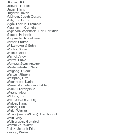
Ukleya, Ukki
Ullmann, Robert
Unger, Hans
Ungerer, Jakob
Veldheer, Jacob Gerard
Veth, Jan Pieter
Vigée-Lebrun, Elisabeth
Visscher II, Cornelis
Vogel von Vogelstein, Carl Christian
Vogeler, Heinrich
Voigtländer, Rudolf von
Volmer, Steffen
W. Lameyer & Sohn,
Wachs, Sabine
Walther, Albert
Warhol, Andy
Warmt, Falko
Watteau, Jean-Antoine
Weidensdorfer, Claus
Weigang, Rudolf
Wenzel, Jürgen
Westphal, Otto
Wieckhorst, Karin
Wiener Porzellanmanufaktur,
Wierix, Hieronymus
Wigand, Albert
Wildens, Jan
Wille, Johann Georg
Winkler, Hans
Winkler, Fritz
Wittig, Werner
Wizani (auch Witzani), Carl August
Wolff, Willy
Wolfsgruber, Gottfried
Womacka, Walter
Zalisz, Joseph Fritz
Zeising, Walter