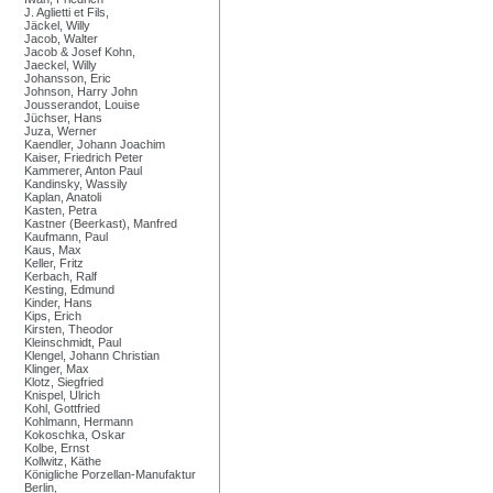
J. Aglietti et Fils,
Jäckel, Willy
Jacob, Walter
Jacob & Josef Kohn,
Jaeckel, Willy
Johansson, Eric
Johnson, Harry John
Jousserandot, Louise
Jüchser, Hans
Juza, Werner
Kaendler, Johann Joachim
Kaiser, Friedrich Peter
Kammerer, Anton Paul
Kandinsky, Wassily
Kaplan, Anatoli
Kasten, Petra
Kastner (Beerkast), Manfred
Kaufmann, Paul
Kaus, Max
Keller, Fritz
Kerbach, Ralf
Kesting, Edmund
Kinder, Hans
Kips, Erich
Kirsten, Theodor
Kleinschmidt, Paul
Klengel, Johann Christian
Klinger, Max
Klotz, Siegfried
Knispel, Ulrich
Kohl, Gottfried
Kohlmann, Hermann
Kokoschka, Oskar
Kolbe, Ernst
Kollwitz, Käthe
Königliche Porzellan-Manufaktur
Berlin,