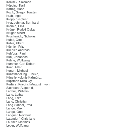
Koninck, Salomon
Köpping, Karl
Körnig, Hans
Kozik, Gregor Torsten
Kraft, Ingo
Krepp, Siegfried
Kretzschmar, Bernhard
Kronke, Emil
Krüger, Rudolf Oskar
Krüger, Albert
Krushenick, Nicholas
Kubel, Otto
Kubin, Alfred
Küchler, Fritz
Küchler, Andreas
Kuhfuss, Paul
Kühl, Johannes
Kühne, Wolfgang
Kummer, Carl Robert
Kunc, Milan
Kunert, Michael
Kunsthandlung Funcke,
Künstlerkolonie Kallmünz,
Kupittaan Kulta Oy,
Kurfürst Friedrich August I. von
Sachsen (August d,
Lachnit, Wilhelm
Lang, Lothar
Lang, Fritz
Lang, Christian
Lang-Scheer, Irma
Lange, Max
Lange, Otto
Langner, Reinhold
Latendorf, Christiane
Lautner, Matthias
Leber, Wolfgang