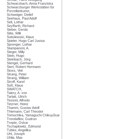
Schwarzbach, Anna Franziska
Schwarzburger Werkstätten für
Porzellankunst,
Schweiger, Detlef
Seehaus, Paul Adolf
Sell, Lothar
Seyffarth, Richard
Sieber, Gerda
Sitte, Willi
Sobolewski, Klaus
Spieler, Hugo Carl Justus
Sprenger, Lothar
Stampanoni, A.
Steger, Milly
Stein, Hugo
Steinbach, Jörg
Stengel, Gerhard
Sterl, Robert Hermann
Stoss, Veit
Strang, Peter
Strang, William
Stroff, Karel
Süß, Klaus
SWATCH,
Taiery, A. von
Tarlatt, Ulrich
Testoni, Alfredo
Tetzner, Heinz
Thamm, Gustav Adolf
Thiemann, Carl Theodor
Tomochika, Yamaguchi Chikuyôsai
Trendafilov, Gudrun
Trepte, Oskar
Tschaplowitz, Edmund
Tübke, Angelika
Uhl, Joseph
Uhlig, Max