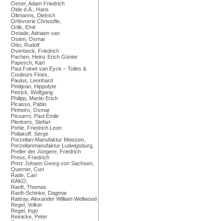
Oeser, Adam Friedrich
Olde d.Ä., Hans
Oltmanns, Dietrich
Orfèvrerie Christofle,
Orlik, Emil
Ostade, Adriaen van
Osten, Osmar
Otto, Rudolf
Overbeck, Friedrich
Pachen, Heinz Erich Günter
Papesch, Karl
Paul Foinet van Eyck – Toiles &
Couleurs Fines,
Paulus, Leonhard
Petitjean, Hippolyte
Petrick, Wolfgang
Philipp, Martin Erich
Picasso, Pablo
Pinheiro, Osmar
Pissarro, Paul Émile
Plenkers, Stefan
Pohle, Friedrich Leon
Poliakoff, Serge
Porzellan-Manufaktur Meissen,
Porzellanmanufaktur Ludwigsburg,
Preller der Jüngere, Friedrich
Press, Friedrich
Prinz Johann Georg von Sachsen,
Querner, Curt
Rade, Carl
RAKO,
Ranft, Thomas
Ranft-Schinke, Dagmar
Rattray, Alexander William Wellwood
Regel, Volker
Regel, Ingo
Reinicke, Peter