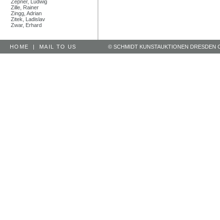
Zepner, Ludwig
Zille, Rainer
Zingg, Adrian
Zitek, Ladislav
Zwar, Erhard
HOME
|
MAIL TO US
© SCHMIDT KUNSTAUKTIONEN DRESDEN