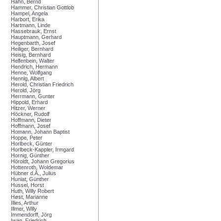
Hahn, Bernd
Hammer, Christian Gottlob
Hampel, Angela
Harbort, Erika
Hartmann, Linde
Hassebrauk, Ernst
Hauptmann, Gerhard
Hegenbarth, Josef
Heiliger, Bernhard
Heisig, Bernhard
Helfenbein, Walter
Hendrich, Hermann
Henne, Wolfgang
Hennig, Albert
Herold, Christian Friedrich
Herold, Jörg
Herrmann, Gunter
Hippold, Erhard
Hitzer, Werner
Höckner, Rudolf
Hoffmann, Dieter
Hoffmann, Josef
Homann, Johann Baptist
Hoppe, Peter
Horlbeck, Günter
Horlbeck-Kappler, Irmgard
Hornig, Günther
Höroldt, Johann Gregorius
Hottenroth, Woldemar
Hübner d.Ä., Julius
Huniat, Günther
Hussel, Horst
Huth, Willy Robert
Høst, Marianne
Illies, Arthur
Illmer, Willy
Immendorff, Jörg
Iwan, Friedrich