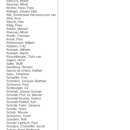
Retzsch, Moritz
Reucker, Alfred
Richter, Hans Theo
Ridinger, Johann Elias
Rijn, Rembrandt Harmenszoon van
Rink, Arno
Ritschl, Otto
Rittig, Peter
Robbe, Manuel
Roesner, Alfred
Rohlfs, Christian
Rosié, Paul
Rothenstein, William
Rübbert, Fritz
Rudolph, Wilhelm
Rudolph, Martin
Rysselberghe, Théo van
Sagert, Horst
Sailer, Wulff
Sandberg, Herbert
Sanzio da Urbino, Raffael
Sass, Johannes
Schaefler, Fritz
Schenker, Jacques Matthias
Scheurich, Paul
Schlesinger, Gil
Schmidt, Johann George
Schmidt, Prof. Dr. Werner
Schmidt-Kirstein, Helmut
Schmidt-Rottluff, Karl
Schmitz-Fabri, Johanna
Scholtz, Heinz
Scholz, Werner
Schoyerer, Josef
Schubert, Rolf
Schultz-Liebisch, Paul
Schultze, Christoffer Jacob
Schulz, Hans Wolfgang