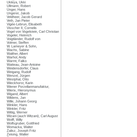
Ukleya, Ukki
Ullmann, Robert
Unger, Hans
Ungerer, Jakob
Veldheer, Jacob Gerard
Veth, Jan Pieter
Vigée-Lebrun, Elisabeth
Visscher II, Cornelis
Vogel von Vogelstein, Carl Christian
Vogeler, Heinrich
Voigtländer, Rudolf von
Volmer, Steffen
W. Lameyer & Sohn,
Wachs, Sabine
Walther, Albert
Warhol, Andy
Warmt, Falko
Watteau, Jean-Antoine
Weidensdorfer, Claus
Weigang, Rudolf
Wenzel, Jürgen
Westphal, Otto
Wieckhorst, Karin
Wiener Porzellanmanufaktur,
Wierix, Hieronymus
Wigand, Albert
Wildens, Jan
Wille, Johann Georg
Winkler, Hans
Winkler, Fritz
Wittig, Werner
Wizani (auch Witzani), Carl August
Wolff, Willy
Wolfsgruber, Gottfried
Womacka, Walter
Zalisz, Joseph Fritz
Zeising, Walter