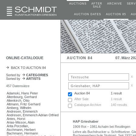
AUCTIONS
AFTER
ARCHIVE
SERV
SALE
AUCTION DATES
AUCTION 85
AU
ONLINE-CATALOGUE
AUCTION 84
07. März 20
BACK TO AUCTION 84
Sorted by
CATEGORIES
x
Sorted by
ARTISTS
x
457 Datensätze
Adamski, Hans Peter
Auction 84
1 result
Altenbourg, Gerhard
After Sale
1 result
Altenkirch, Otto
Altmann, Fritz Gerhard
Catalogue Archive
140 results
Amberg, Wilhelm
Andresen, Emmerich
Andresen, Emmerich Adrian Otfried
Antes, Horst
HAP Grieshaber
Arias-Misson, Alain
Arita Porzellan,
1909 Rot – 1981 Achalm bei Reutlingen
Aschmann, Herbert
Lehre als Buchdrucker u. Schriftsetzer. Gle
Bachmann, Hermann
Buchgewerbeschule Stuttgart. Seit 1932 int