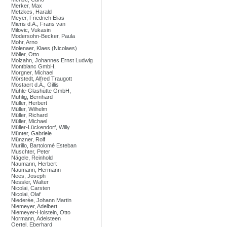
Merker, Max
Metzkes, Harald
Meyer, Friedrich Elias
Mieris d.Ä., Frans van
Milovic, Vukasin
Modersohn-Becker, Paula
Mohr, Arno
Molenaer, Klaes (Nicolaes)
Möller, Otto
Molzahn, Johannes Ernst Ludwig
Montblanc GmbH,
Morgner, Michael
Mörstedt, Alfred Traugott
Mostaert d.Ä., Gillis
Mühle-Glashütte GmbH,
Mühlig, Bernhard
Müller, Herbert
Müller, Wilhelm
Müller, Richard
Müller, Michael
Müller-Lückendorf, Willy
Münter, Gabriele
Münzner, Rolf
Murillo, Bartolomé Esteban
Muschter, Peter
Nägele, Reinhold
Naumann, Herbert
Naumann, Hermann
Nees, Joseph
Nessler, Walter
Nicolai, Carsten
Nicolai, Olaf
Niederée, Johann Martin
Niemeyer, Adelbert
Niemeyer-Holstein, Otto
Normann, Adelsteen
Oertel, Eberhard