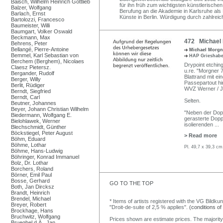
Baisch, Wilhelm Heinrich Gottlieb
für ihn früh zum wichtigsten künstlerisch
Balzer, Wolfgang
Berufung an die Akademie in Karlsruhe als
Barlach, Ernst
Künste in Berlin. Würdigung durch zahlrei
Bartolozzi, Francesco
Baumeister, Willi
Baumgart, Volker Oswald
Beckmann, Max
472 Michael 
Behrens, Peter
Bellangé, Pierre-Antoine
Michael Morg
Bemmel, Karl Sebastian von
HAP Grieshab
Berchem (Berghem), Nicolaes
Drypoint etching
Claesz Pietersz.
u.re. "Morgner 7
Bergander, Rudolf
Blattrand mit e
Berger, Willy
Passepartout hi
Berlit, Rüdiger
WVZ Werner / Ju
Berndt, Siegfried
Berndt, Carl
Selten.
Beutner, Johannes
Beyer, Johann Christian Wilhelm
"Neben der Doppe
Biedermann, Wolfgang E.
gerasterte Dopp
Bielohlawek, Werner
isolierenden
...
Blechschmidt, Günther
Böckstiegel, Peter August
> Read more
Böhm, Eduard
Böhme, Lothar
Pl. 49,7 x 39,3 cm
Böhme, Hans-Ludwig
Böhringer, Konrad Immanuel
Bolz, Dr. Lothar
Borchers, Roland
Börner, Emil Paul
Bosse, Gerhard
GO TO THE TOP
Both, Jan Dircksz
Brandt, Heinrich
Brendel, Michael
* Items of artists registered with the VG Bildku
Breyer, Robert
"Droit-de-suite of 2,5 % applies".
(conditions of
Brockhage, Hans
Bruchwitz, Wolfgang
Prices shown are estimate prices. The majority
Brueghel d.Ä., Jan