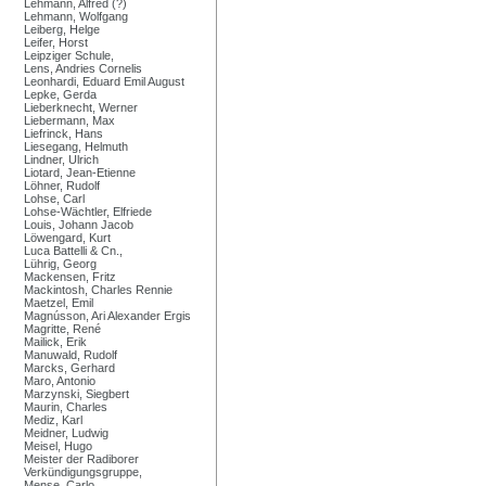
Lehmann, Alfred (?)
Lehmann, Wolfgang
Leiberg, Helge
Leifer, Horst
Leipziger Schule,
Lens, Andries Cornelis
Leonhardi, Eduard Emil August
Lepke, Gerda
Lieberknecht, Werner
Liebermann, Max
Liefrinck, Hans
Liesegang, Helmuth
Lindner, Ulrich
Liotard, Jean-Etienne
Löhner, Rudolf
Lohse, Carl
Lohse-Wächtler, Elfriede
Louis, Johann Jacob
Löwengard, Kurt
Luca Battelli & Cn.,
Lührig, Georg
Mackensen, Fritz
Mackintosh, Charles Rennie
Maetzel, Emil
Magnússon, Ari Alexander Ergis
Magritte, René
Mailick, Erik
Manuwald, Rudolf
Marcks, Gerhard
Maro, Antonio
Marzynski, Siegbert
Maurin, Charles
Mediz, Karl
Meidner, Ludwig
Meisel, Hugo
Meister der Radiborer
Verkündigungsgruppe,
Mense, Carlo