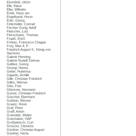
Eisenfeld, Ulrich
Elle, Klaus
Eller, Wilhelm
Ende, Hans am
Engelhardt, Horst
Erler, Georg
Felixmüller, Conrad
Fischer-Gurig, Adolf
Fleischer, Lutz
Florschuetz, Thomas
Fraaß, Erich
Freitas, Francisco Chagas
Frey, Max A. P.
Friedrich August II., König von
Sachsen,
Galerie Henning,
Galerie Rudolf Zwirner,
Gelbke, Georg
Georgi, Hanns
Giebe, Hubertus
Gigante, Achille
Gille, Christian Friedrich
Gilles, Werner
Gilsi, Fritz
Glöckner, Hermann
Gonne, Christian Friedrich
Göschel, Eberhard
Gothein, Werner
Graetz, René
Graf, Peter
Graff, Anton
Gramatté, Walter
Grieshaber, HAP
Großpietsch, Curt
Gröszer, Clemens
Günther, Christian August
Günther, Herta