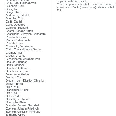
applies on the item itself.
Brühl, Graf Heinrich von
** Items upon which V.A.T. is due are marked. F
Buchholz, Karl
shown incl. V.A.T. (gross price). Please note tha
Buck, Jan
7.3.)
Bunge, Kurt
Burkhardt, Heinrich
Bursche, Ernst
Caffé, Daniel
Callot, Jacques
Canisius, Richard
Castell, Johann Anton
Castiglione, Giovanni Benedetto
Christoph, Hans
Claus, Carlfriedrich
Corinth, Lovis
Correggio, Antonio da
Craig, Edward Henry Gordon
Cremer, Fritz
Crodel, Charles
Cuylenborch, Abraham van
Decker, Friedrich
Denis, Maurice
Dennhardt, Klaus
Deschamps, Henri
Determann, Walter
Dietrich, Erich
Dietrich, gen. Dietricy, Christian
Wilhelm Ernst
Dietz, Erich
Dischinger, Rudolf
Dix, Otto
Dolci, Carlo
Dorsch, Ferdinand
Drechsler, Klaus
Dressler, Johann Gottfried
Eberlein, Johann Friedrich
Eberlein, Christian Nikolaus
Ehrhardt, Alfred