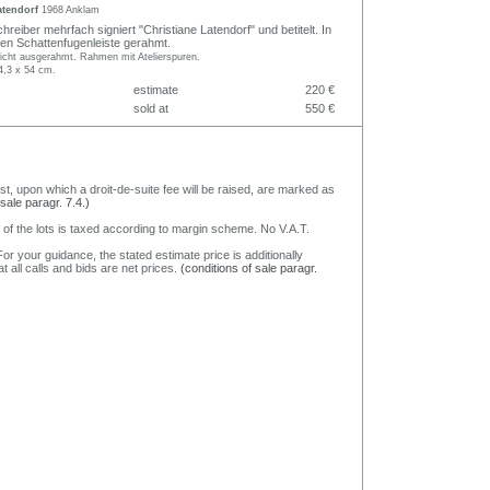
atendorf
1968 Anklam
hreiber mehrfach signiert "Christiane Latendorf" und betitelt. In
gen Schattenfugenleiste gerahmt.
cht ausgerahmt. Rahmen mit Atelierspuren.
4,3 x 54 cm.
estimate
220 €
sold at
550 €
nst, upon which a droit-de-suite fee will be raised, are marked as
 sale paragr. 7.4.)
 of the lots is taxed according to margin scheme. No V.A.T.
or your guidance, the stated estimate price is additionally
t all calls and bids are net prices.
(conditions of sale paragr.