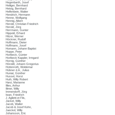
Hegenbarth, Josef
Heiliger, Bernhard
Heisig, Bernhard
Helfenbein, Walter
Hendrich, Hermann
Henne, Wolfgang
Hennig, Albert
Herold, Christian Friedrich
Herold, Jörg
Herrmann, Gunter
Hippold, Erhard
Hitzer, Werner
Höckner, Rudolf
Hoffmann, Dieter
Hoffmann, Josef
Homann, Johann Baptist
Hoppe, Peter
Horlbeck, Günter
Horlbeck-Kappler, Irmgard
Hornig, Günther
Höroldt, Johann Gregorius
Hottenroth, Woldemar
Hübner d.Ä., Julius
Huniat, Günther
Hussel, Horst
Huth, Willy Robert
Høst, Marianne
Illies, Arthur
Illmer, Willy
Immendorff, Jörg
Iwan, Friedrich
J. Aglietti et Fils,
Jäckel, Willy
Jacob, Walter
Jacob & Josef Kohn,
Jaeckel, Willy
Johansson, Eric