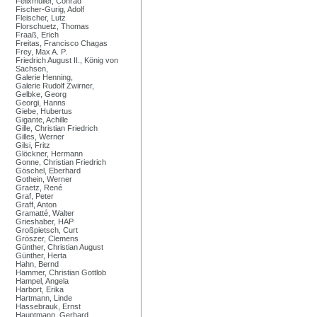
Felixmüller, Conrad
Fischer-Gurig, Adolf
Fleischer, Lutz
Florschuetz, Thomas
Fraaß, Erich
Freitas, Francisco Chagas
Frey, Max A. P.
Friedrich August II., König von
Sachsen,
Galerie Henning,
Galerie Rudolf Zwirner,
Gelbke, Georg
Georgi, Hanns
Giebe, Hubertus
Gigante, Achille
Gille, Christian Friedrich
Gilles, Werner
Gilsi, Fritz
Glöckner, Hermann
Gonne, Christian Friedrich
Göschel, Eberhard
Gothein, Werner
Graetz, René
Graf, Peter
Graff, Anton
Gramatté, Walter
Grieshaber, HAP
Großpietsch, Curt
Gröszer, Clemens
Günther, Christian August
Günther, Herta
Hahn, Bernd
Hammer, Christian Gottlob
Hampel, Angela
Harbort, Erika
Hartmann, Linde
Hassebrauk, Ernst
Hauptmann, Gerhard