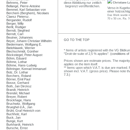
Behrens, Peter
Christiane L
Bellangé, Pierre-Antoine
Verso in Kugelsc
Bemmel, Karl Sebastian von
einer holzsichti
Berchem (Berghem), Nicolaes
Das Werk wurde ni
Claesz Pietersz.
70 x 50 cm, Ra. 7
Bergander, Rudolf
Berger, Willy
Berlit, Rüdiger
Berndt, Siegfried
Berndt, Carl
Beutner, Johannes
GO TO THE TOP
Beyer, Johann Christian Wilhelm
Biedermann, Wolfgang E.
Bielohlawek, Werner
* Items of artists registered with the VG Bildku
Blechschmidt, Günther
"Droit-de-suite of 2,5 % applies".
(conditions of
Böckstiegel, Peter August
Böhm, Eduard
Prices shown are estimate prices. The majority
Böhme, Lothar
applies on the item itself.
Böhme, Hans-Ludwig
** Items upon which V.A.T. is due are marked. F
Böhringer, Konrad Immanuel
shown incl. V.A.T. (gross price). Please note tha
Bolz, Dr. Lothar
7.3.)
Borchers, Roland
Börner, Emil Paul
Bosse, Gerhard
Both, Jan Dircksz
Brandt, Heinrich
Brendel, Michael
Breyer, Robert
Brockhage, Hans
Bruchwitz, Wolfgang
Brueghel d.Ä., Jan
Brühl, Graf Heinrich von
Buchholz, Karl
Buck, Jan
Bunge, Kurt
Burkhardt, Heinrich
Bursche, Ernst