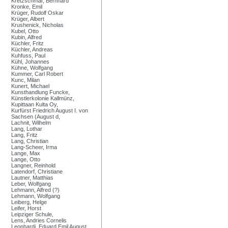
Kretzschmar, Bernhard
Kronke, Emil
Krüger, Rudolf Oskar
Krüger, Albert
Krushenick, Nicholas
Kubel, Otto
Kubin, Alfred
Küchler, Fritz
Küchler, Andreas
Kuhfuss, Paul
Kühl, Johannes
Kühne, Wolfgang
Kummer, Carl Robert
Kunc, Milan
Kunert, Michael
Kunsthandlung Funcke,
Künstlerkolonie Kallmünz,
Kupittaan Kulta Oy,
Kurfürst Friedrich August I. von
Sachsen (August d,
Lachnit, Wilhelm
Lang, Lothar
Lang, Fritz
Lang, Christian
Lang-Scheer, Irma
Lange, Max
Lange, Otto
Langner, Reinhold
Latendorf, Christiane
Lautner, Matthias
Leber, Wolfgang
Lehmann, Alfred (?)
Lehmann, Wolfgang
Leiberg, Helge
Leifer, Horst
Leipziger Schule,
Lens, Andries Cornelis
Leonhardi, Eduard Emil August