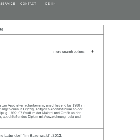
SERVICE
CONTACT
DE
EN
26
+
more search options
e zur Apothekerfacharbeiterin, anschließend bis 1988 im
-Ingenieurin in Leipzig, zeitgleich Abendstudium an der
ipzig. 1992–97 Studium der Malerei und Grafik an der
n, abschließendes Diplom mit Auszeichnung. Lebt und
ne Latendorf "Im Bärenwald". 2013.