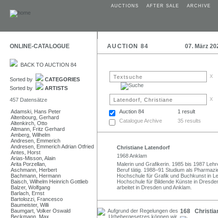
AUCTIONS
AFTER SALE
ARCHIVE
ONLINE-CATALOGUE
AUCTION 84
07. März 20
BACK TO AUCTION 84
x
Sorted by
CATEGORIES
Sorted by
ARTISTS
x
457 Datensätze
Adamski, Hans Peter
Auction 84
1 result
Altenbourg, Gerhard
Catalogue Archive
35 results
Altenkirch, Otto
Altmann, Fritz Gerhard
Amberg, Wilhelm
Andresen, Emmerich
Andresen, Emmerich Adrian Otfried
Christiane Latendorf
Antes, Horst
1968 Anklam
Arias-Misson, Alain
Arita Porzellan,
Malerin und Grafikerin. 1985 bis 1987 Lehr
Aschmann, Herbert
Beruf tätig. 1988–91 Studium als Pharmazie
Bachmann, Hermann
Hochschule für Grafik und Buchkunst in Le
Baisch, Wilhelm Heinrich Gottlieb
Hochschule für Bildende Künste in Dresde
Balzer, Wolfgang
arbeitet in Dresden und Anklam.
Barlach, Ernst
Bartolozzi, Francesco
Baumeister, Willi
Baumgart, Volker Oswald
168 Christia
Beckmann, Max