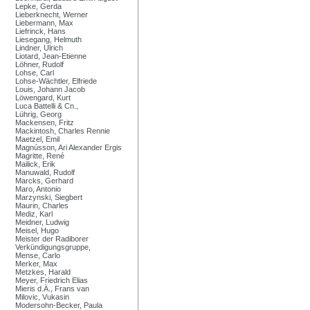
Lepke, Gerda
Lieberknecht, Werner
Liebermann, Max
Liefrinck, Hans
Liesegang, Helmuth
Lindner, Ulrich
Liotard, Jean-Etienne
Löhner, Rudolf
Lohse, Carl
Lohse-Wächtler, Elfriede
Louis, Johann Jacob
Löwengard, Kurt
Luca Battelli & Cn.,
Lührig, Georg
Mackensen, Fritz
Mackintosh, Charles Rennie
Maetzel, Emil
Magnússon, Ari Alexander Ergis
Magritte, René
Mailick, Erik
Manuwald, Rudolf
Marcks, Gerhard
Maro, Antonio
Marzynski, Siegbert
Maurin, Charles
Mediz, Karl
Meidner, Ludwig
Meisel, Hugo
Meister der Radiborer
Verkündigungsgruppe,
Mense, Carlo
Merker, Max
Metzkes, Harald
Meyer, Friedrich Elias
Mieris d.Ä., Frans van
Milovic, Vukasin
Modersohn-Becker, Paula