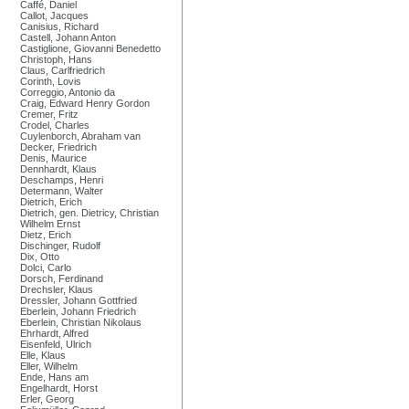
Caffé, Daniel
Callot, Jacques
Canisius, Richard
Castell, Johann Anton
Castiglione, Giovanni Benedetto
Christoph, Hans
Claus, Carlfriedrich
Corinth, Lovis
Correggio, Antonio da
Craig, Edward Henry Gordon
Cremer, Fritz
Crodel, Charles
Cuylenborch, Abraham van
Decker, Friedrich
Denis, Maurice
Dennhardt, Klaus
Deschamps, Henri
Determann, Walter
Dietrich, Erich
Dietrich, gen. Dietricy, Christian
Wilhelm Ernst
Dietz, Erich
Dischinger, Rudolf
Dix, Otto
Dolci, Carlo
Dorsch, Ferdinand
Drechsler, Klaus
Dressler, Johann Gottfried
Eberlein, Johann Friedrich
Eberlein, Christian Nikolaus
Ehrhardt, Alfred
Eisenfeld, Ulrich
Elle, Klaus
Eller, Wilhelm
Ende, Hans am
Engelhardt, Horst
Erler, Georg