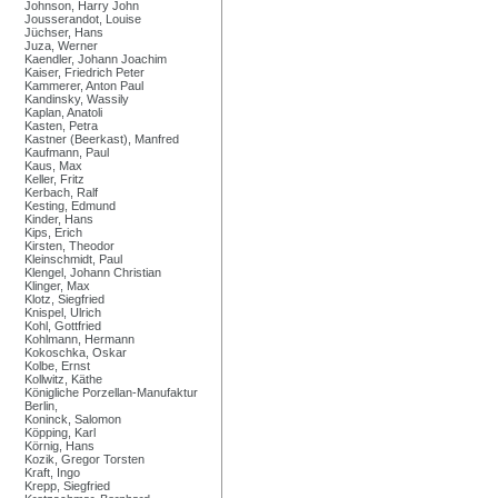
Johnson, Harry John
Jousserandot, Louise
Jüchser, Hans
Juza, Werner
Kaendler, Johann Joachim
Kaiser, Friedrich Peter
Kammerer, Anton Paul
Kandinsky, Wassily
Kaplan, Anatoli
Kasten, Petra
Kastner (Beerkast), Manfred
Kaufmann, Paul
Kaus, Max
Keller, Fritz
Kerbach, Ralf
Kesting, Edmund
Kinder, Hans
Kips, Erich
Kirsten, Theodor
Kleinschmidt, Paul
Klengel, Johann Christian
Klinger, Max
Klotz, Siegfried
Knispel, Ulrich
Kohl, Gottfried
Kohlmann, Hermann
Kokoschka, Oskar
Kolbe, Ernst
Kollwitz, Käthe
Königliche Porzellan-Manufaktur
Berlin,
Koninck, Salomon
Köpping, Karl
Körnig, Hans
Kozik, Gregor Torsten
Kraft, Ingo
Krepp, Siegfried