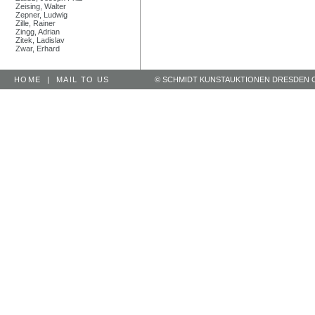
Zeising, Walter
Zepner, Ludwig
Zille, Rainer
Zingg, Adrian
Zitek, Ladislav
Zwar, Erhard
HOME
|
MAIL TO US
© SCHMIDT KUNSTAUKTIONEN DRESDEN