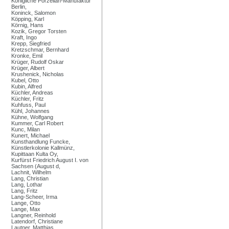
Königliche Porzellan-Manufaktur
Berlin,
Koninck, Salomon
Köpping, Karl
Körnig, Hans
Kozik, Gregor Torsten
Kraft, Ingo
Krepp, Siegfried
Kretzschmar, Bernhard
Kronke, Emil
Krüger, Rudolf Oskar
Krüger, Albert
Krushenick, Nicholas
Kubel, Otto
Kubin, Alfred
Küchler, Andreas
Küchler, Fritz
Kuhfuss, Paul
Kühl, Johannes
Kühne, Wolfgang
Kummer, Carl Robert
Kunc, Milan
Kunert, Michael
Kunsthandlung Funcke,
Künstlerkolonie Kallmünz,
Kupittaan Kulta Oy,
Kurfürst Friedrich August I. von
Sachsen (August d,
Lachnit, Wilhelm
Lang, Christian
Lang, Lothar
Lang, Fritz
Lang-Scheer, Irma
Lange, Otto
Lange, Max
Langner, Reinhold
Latendorf, Christiane
Lautner, Matthias