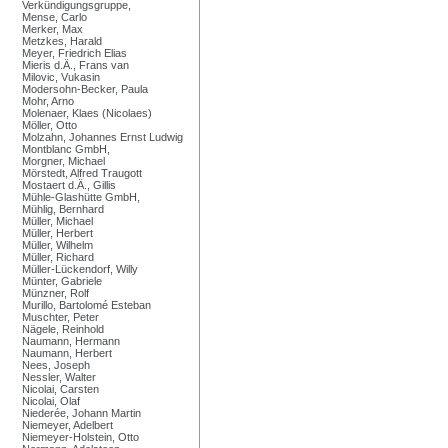
Verkündigungsgruppe,
Mense, Carlo
Merker, Max
Metzkes, Harald
Meyer, Friedrich Elias
Mieris d.Ä., Frans van
Milovic, Vukasin
Modersohn-Becker, Paula
Mohr, Arno
Molenaer, Klaes (Nicolaes)
Möller, Otto
Molzahn, Johannes Ernst Ludwig
Montblanc GmbH,
Morgner, Michael
Mörstedt, Alfred Traugott
Mostaert d.Ä., Gillis
Mühle-Glashütte GmbH,
Mühlig, Bernhard
Müller, Michael
Müller, Herbert
Müller, Wilhelm
Müller, Richard
Müller-Lückendorf, Willy
Münter, Gabriele
Münzner, Rolf
Murillo, Bartolomé Esteban
Muschter, Peter
Nägele, Reinhold
Naumann, Hermann
Naumann, Herbert
Nees, Joseph
Nessler, Walter
Nicolai, Carsten
Nicolai, Olaf
Niederée, Johann Martin
Niemeyer, Adelbert
Niemeyer-Holstein, Otto