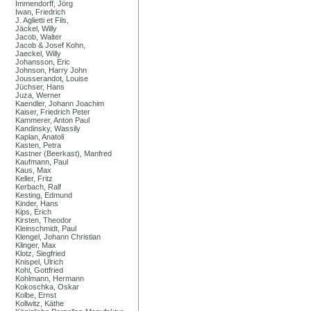
Immendorff, Jörg
Iwan, Friedrich
J. Aglietti et Fils,
Jäckel, Willy
Jacob, Walter
Jacob & Josef Kohn,
Jaeckel, Willy
Johansson, Eric
Johnson, Harry John
Jousserandot, Louise
Jüchser, Hans
Juza, Werner
Kaendler, Johann Joachim
Kaiser, Friedrich Peter
Kammerer, Anton Paul
Kandinsky, Wassily
Kaplan, Anatoli
Kasten, Petra
Kastner (Beerkast), Manfred
Kaufmann, Paul
Kaus, Max
Keller, Fritz
Kerbach, Ralf
Kesting, Edmund
Kinder, Hans
Kips, Erich
Kirsten, Theodor
Kleinschmidt, Paul
Klengel, Johann Christian
Klinger, Max
Klotz, Siegfried
Knispel, Ulrich
Kohl, Gottfried
Kohlmann, Hermann
Kokoschka, Oskar
Kolbe, Ernst
Kollwitz, Käthe