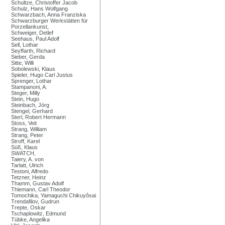
Schultze, Christoffer Jacob
Schulz, Hans Wolfgang
Schwarzbach, Anna Franziska
Schwarzburger Werkstätten für
Porzellankunst,
Schweiger, Detlef
Seehaus, Paul Adolf
Sell, Lothar
Seyffarth, Richard
Sieber, Gerda
Sitte, Willi
Sobolewski, Klaus
Spieler, Hugo Carl Justus
Sprenger, Lothar
Stampanoni, A.
Steger, Milly
Stein, Hugo
Steinbach, Jörg
Stengel, Gerhard
Sterl, Robert Hermann
Stoss, Veit
Strang, William
Strang, Peter
Stroff, Karel
Süß, Klaus
SWATCH,
Taiery, A. von
Tarlatt, Ulrich
Testoni, Alfredo
Tetzner, Heinz
Thamm, Gustav Adolf
Thiemann, Carl Theodor
Tomochika, Yamaguchi Chikuyôsai
Trendafilov, Gudrun
Trepte, Oskar
Tschaplowitz, Edmund
Tübke, Angelika