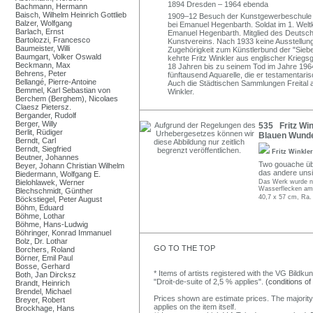
1894 Dresden – 1964 ebenda
Bachmann, Hermann
Baisch, Wilhelm Heinrich Gottlieb
1909–12 Besuch der Kunstgewerbeschule 
Balzer, Wolfgang
bei Emanuel Hegenbarth. Soldat im 1. Weltk
Barlach, Ernst
Emanuel Hegenbarth. Mitglied des Deutsch
Bartolozzi, Francesco
Kunstvereins. Nach 1933 keine Ausstellung
Baumeister, Willi
Zugehörigkeit zum Künstlerbund der "Siebe
Baumgart, Volker Oswald
kehrte Fritz Winkler aus englischer Krieg
Beckmann, Max
18 Jahren bis zu seinem Tod im Jahre 196
Behrens, Peter
fünftausend Aquarelle, die er testamentar
Bellangé, Pierre-Antoine
Auch die Städtischen Sammlungen Freital a
Bemmel, Karl Sebastian von
Winkler.
Berchem (Berghem), Nicolaes
Claesz Pietersz.
Bergander, Rudolf
Berger, Willy
535 Fritz Win
Berlit, Rüdiger
Blauen Wunde
Berndt, Carl
Berndt, Siegfried
Fritz Winkle
Beutner, Johannes
Two gouache über
Beyer, Johann Christian Wilhelm
das andere unsi
Biedermann, Wolfgang E.
Bielohlawek, Werner
Das Werk wurde nic
Wasserflecken am 
Blechschmidt, Günther
40,7 x 57 cm, Ra.
Böckstiegel, Peter August
Böhm, Eduard
Böhme, Lothar
Böhme, Hans-Ludwig
Böhringer, Konrad Immanuel
Bolz, Dr. Lothar
GO TO THE TOP
Borchers, Roland
Börner, Emil Paul
Bosse, Gerhard
* Items of artists registered with the VG Bildku
Both, Jan Dircksz
"Droit-de-suite of 2,5 % applies".
(conditions of
Brandt, Heinrich
Brendel, Michael
Prices shown are estimate prices. The majority
Breyer, Robert
applies on the item itself.
Brockhage, Hans