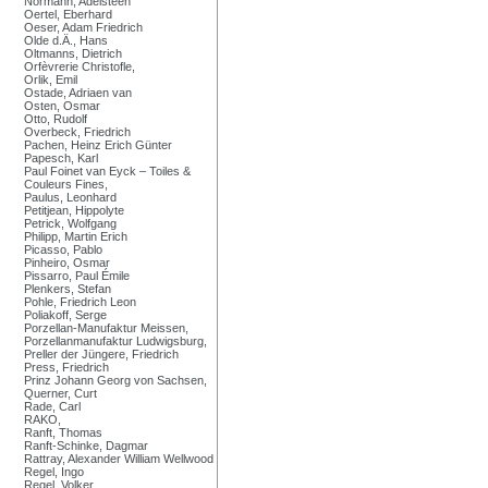
Normann, Adelsteen
Oertel, Eberhard
Oeser, Adam Friedrich
Olde d.Ä., Hans
Oltmanns, Dietrich
Orfèvrerie Christofle,
Orlik, Emil
Ostade, Adriaen van
Osten, Osmar
Otto, Rudolf
Overbeck, Friedrich
Pachen, Heinz Erich Günter
Papesch, Karl
Paul Foinet van Eyck – Toiles &
Couleurs Fines,
Paulus, Leonhard
Petitjean, Hippolyte
Petrick, Wolfgang
Philipp, Martin Erich
Picasso, Pablo
Pinheiro, Osmar
Pissarro, Paul Émile
Plenkers, Stefan
Pohle, Friedrich Leon
Poliakoff, Serge
Porzellan-Manufaktur Meissen,
Porzellanmanufaktur Ludwigsburg,
Preller der Jüngere, Friedrich
Press, Friedrich
Prinz Johann Georg von Sachsen,
Querner, Curt
Rade, Carl
RAKO,
Ranft, Thomas
Ranft-Schinke, Dagmar
Rattray, Alexander William Wellwood
Regel, Ingo
Regel, Volker