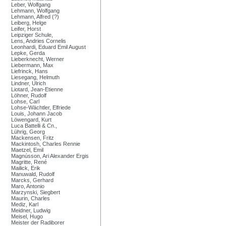
Leber, Wolfgang
Lehmann, Wolfgang
Lehmann, Alfred (?)
Leiberg, Helge
Leifer, Horst
Leipziger Schule,
Lens, Andries Cornelis
Leonhardi, Eduard Emil August
Lepke, Gerda
Lieberknecht, Werner
Liebermann, Max
Liefrinck, Hans
Liesegang, Helmuth
Lindner, Ulrich
Liotard, Jean-Etienne
Löhner, Rudolf
Lohse, Carl
Lohse-Wächtler, Elfriede
Louis, Johann Jacob
Löwengard, Kurt
Luca Battelli & Cn.,
Lührig, Georg
Mackensen, Fritz
Mackintosh, Charles Rennie
Maetzel, Emil
Magnússon, Ari Alexander Ergis
Magritte, René
Mailick, Erik
Manuwald, Rudolf
Marcks, Gerhard
Maro, Antonio
Marzynski, Siegbert
Maurin, Charles
Mediz, Karl
Meidner, Ludwig
Meisel, Hugo
Meister der Radiborer