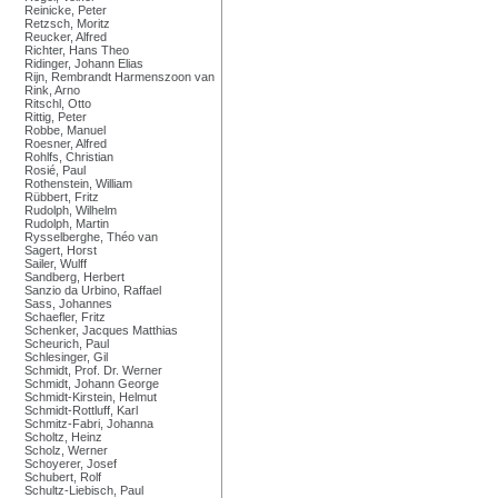
Reinicke, Peter
Retzsch, Moritz
Reucker, Alfred
Richter, Hans Theo
Ridinger, Johann Elias
Rijn, Rembrandt Harmenszoon van
Rink, Arno
Ritschl, Otto
Rittig, Peter
Robbe, Manuel
Roesner, Alfred
Rohlfs, Christian
Rosié, Paul
Rothenstein, William
Rübbert, Fritz
Rudolph, Wilhelm
Rudolph, Martin
Rysselberghe, Théo van
Sagert, Horst
Sailer, Wulff
Sandberg, Herbert
Sanzio da Urbino, Raffael
Sass, Johannes
Schaefler, Fritz
Schenker, Jacques Matthias
Scheurich, Paul
Schlesinger, Gil
Schmidt, Prof. Dr. Werner
Schmidt, Johann George
Schmidt-Kirstein, Helmut
Schmidt-Rottluff, Karl
Schmitz-Fabri, Johanna
Scholtz, Heinz
Scholz, Werner
Schoyerer, Josef
Schubert, Rolf
Schultz-Liebisch, Paul