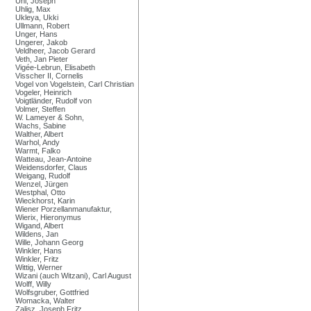
Uhl, Joseph
Uhlig, Max
Ukleya, Ukki
Ullmann, Robert
Unger, Hans
Ungerer, Jakob
Veldheer, Jacob Gerard
Veth, Jan Pieter
Vigée-Lebrun, Elisabeth
Visscher II, Cornelis
Vogel von Vogelstein, Carl Christian
Vogeler, Heinrich
Voigtländer, Rudolf von
Volmer, Steffen
W. Lameyer & Sohn,
Wachs, Sabine
Walther, Albert
Warhol, Andy
Warmt, Falko
Watteau, Jean-Antoine
Weidensdorfer, Claus
Weigang, Rudolf
Wenzel, Jürgen
Westphal, Otto
Wieckhorst, Karin
Wiener Porzellanmanufaktur,
Wierix, Hieronymus
Wigand, Albert
Wildens, Jan
Wille, Johann Georg
Winkler, Hans
Winkler, Fritz
Wittig, Werner
Wizani (auch Witzani), Carl August
Wolff, Willy
Wolfsgruber, Gottfried
Womacka, Walter
Zalisz, Joseph Fritz