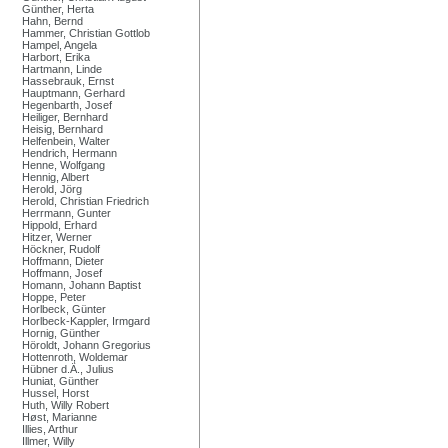
Günther, Herta
Hahn, Bernd
Hammer, Christian Gottlob
Hampel, Angela
Harbort, Erika
Hartmann, Linde
Hassebrauk, Ernst
Hauptmann, Gerhard
Hegenbarth, Josef
Heiliger, Bernhard
Heisig, Bernhard
Helfenbein, Walter
Hendrich, Hermann
Henne, Wolfgang
Hennig, Albert
Herold, Jörg
Herold, Christian Friedrich
Herrmann, Gunter
Hippold, Erhard
Hitzer, Werner
Höckner, Rudolf
Hoffmann, Dieter
Hoffmann, Josef
Homann, Johann Baptist
Hoppe, Peter
Horlbeck, Günter
Horlbeck-Kappler, Irmgard
Hornig, Günther
Höroldt, Johann Gregorius
Hottenroth, Woldemar
Hübner d.Ä., Julius
Huniat, Günther
Hussel, Horst
Huth, Willy Robert
Høst, Marianne
Illies, Arthur
Illmer, Willy