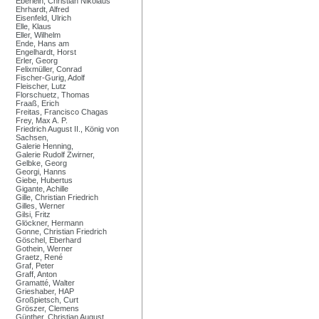
Eberlein, Christian Nikolaus
Ehrhardt, Alfred
Eisenfeld, Ulrich
Elle, Klaus
Eller, Wilhelm
Ende, Hans am
Engelhardt, Horst
Erler, Georg
Felixmüller, Conrad
Fischer-Gurig, Adolf
Fleischer, Lutz
Florschuetz, Thomas
Fraaß, Erich
Freitas, Francisco Chagas
Frey, Max A. P.
Friedrich August II., König von
Sachsen,
Galerie Henning,
Galerie Rudolf Zwirner,
Gelbke, Georg
Georgi, Hanns
Giebe, Hubertus
Gigante, Achille
Gille, Christian Friedrich
Gilles, Werner
Gilsi, Fritz
Glöckner, Hermann
Gonne, Christian Friedrich
Göschel, Eberhard
Gothein, Werner
Graetz, René
Graf, Peter
Graff, Anton
Gramatté, Walter
Grieshaber, HAP
Großpietsch, Curt
Gröszer, Clemens
Günther, Christian August