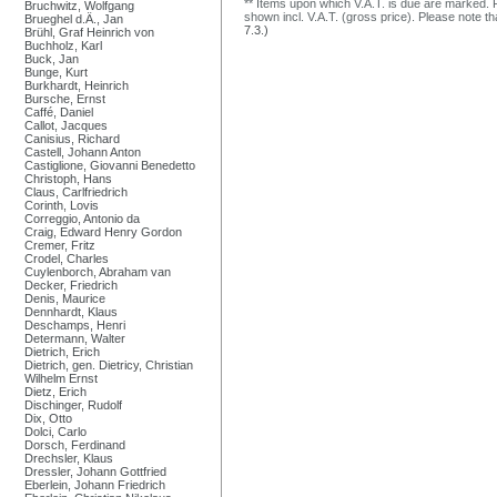
** Items upon which V.A.T. is due are marked. F
Bruchwitz, Wolfgang
shown incl. V.A.T. (gross price). Please note tha
Brueghel d.Ä., Jan
7.3.)
Brühl, Graf Heinrich von
Buchholz, Karl
Buck, Jan
Bunge, Kurt
Burkhardt, Heinrich
Bursche, Ernst
Caffé, Daniel
Callot, Jacques
Canisius, Richard
Castell, Johann Anton
Castiglione, Giovanni Benedetto
Christoph, Hans
Claus, Carlfriedrich
Corinth, Lovis
Correggio, Antonio da
Craig, Edward Henry Gordon
Cremer, Fritz
Crodel, Charles
Cuylenborch, Abraham van
Decker, Friedrich
Denis, Maurice
Dennhardt, Klaus
Deschamps, Henri
Determann, Walter
Dietrich, Erich
Dietrich, gen. Dietricy, Christian
Wilhelm Ernst
Dietz, Erich
Dischinger, Rudolf
Dix, Otto
Dolci, Carlo
Dorsch, Ferdinand
Drechsler, Klaus
Dressler, Johann Gottfried
Eberlein, Johann Friedrich