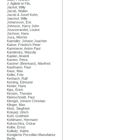
J. Aglietti et Fils,
Jäckel, Willy
Jacob, Walter
Jacob & Josef Kohn,
Jaeckel, Willy
Johansson, Eric
Johnson, Harry John
Jousserandot, Louise
Jüchser, Hans
Juza, Werner
Kaendler, Johann Joachim
Kaiser, Friedrich Peter
Kammerer, Anton Paul
Kandinsky, Wassily
Kaplan, Anatoli
Kasten, Petra
Kastner (Beerkast), Manfred
Kaufmann, Paul
Kaus, Max
Keller, Fritz
Kerbach, Ralf
Kesting, Edmund
Kinder, Hans
Kips, Erich
Kirsten, Theodor
Kleinschmidt, Paul
Klengel, Johann Christian
Klinger, Max
Klotz, Siegfried
Knispel, Ulrich
Kohl, Gottfried
Kohlmann, Hermann
Kokoschka, Oskar
Kolbe, Ernst
Kollwitz, Käthe
Königliche Porzellan-Manufaktur
Berlin,