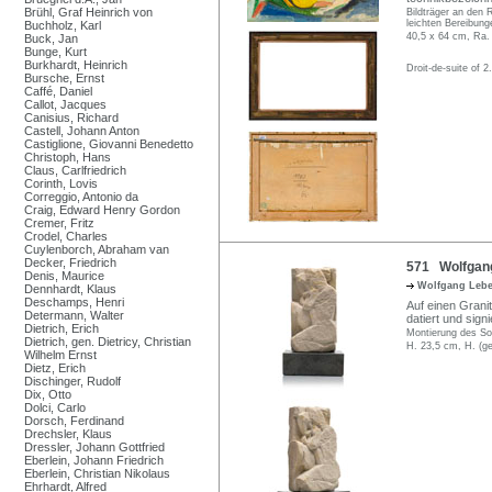
Brühl, Graf Heinrich von
Bildträger an den 
leichten Bereibung
Buchholz, Karl
40,5 x 64 cm, Ra.
Buck, Jan
Bunge, Kurt
Burkhardt, Heinrich
Droit-de-suite of 2
Bursche, Ernst
Caffé, Daniel
Callot, Jacques
Canisius, Richard
Castell, Johann Anton
Castiglione, Giovanni Benedetto
Christoph, Hans
Claus, Carlfriedrich
Corinth, Lovis
Correggio, Antonio da
Craig, Edward Henry Gordon
Cremer, Fritz
Crodel, Charles
Cuylenborch, Abraham van
Decker, Friedrich
571 Wolfgang
Denis, Maurice
Wolfgang Leb
Dennhardt, Klaus
Deschamps, Henri
Auf einen Granit
Determann, Walter
datiert und sign
Dietrich, Erich
Montierung des So
Dietrich, gen. Dietricy, Christian
H. 23,5 cm, H. (g
Wilhelm Ernst
Dietz, Erich
Dischinger, Rudolf
Dix, Otto
Dolci, Carlo
Dorsch, Ferdinand
Drechsler, Klaus
Dressler, Johann Gottfried
Eberlein, Johann Friedrich
Eberlein, Christian Nikolaus
Ehrhardt, Alfred