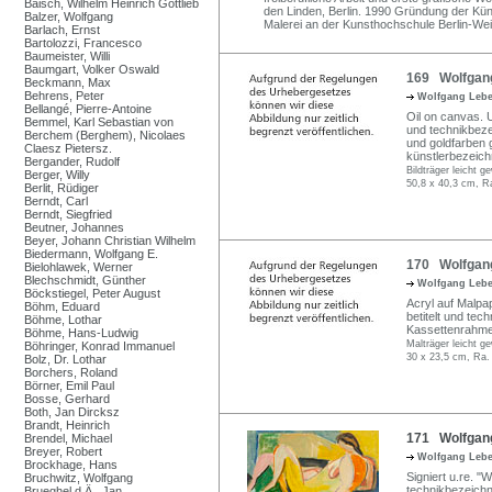
Baisch, Wilhelm Heinrich Gottlieb
den Linden, Berlin. 1990 Gründung der Künst
Balzer, Wolfgang
Malerei an der Kunsthochschule Berlin-We
Barlach, Ernst
Bartolozzi, Francesco
Baumeister, Willi
Baumgart, Volker Oswald
169 Wolfgang 
Beckmann, Max
Behrens, Peter
Wolfgang Leb
Bellangé, Pierre-Antoine
Oil on canvas. U.
Bemmel, Karl Sebastian von
und technikbeze
Berchem (Berghem), Nicolaes
und goldfarben 
Claesz Pietersz.
künstlerbezeich
Bergander, Rudolf
Bildträger leicht g
Berger, Willy
50,8 x 40,3 cm, R
Berlit, Rüdiger
Berndt, Carl
Berndt, Siegfried
Beutner, Johannes
Beyer, Johann Christian Wilhelm
Biedermann, Wolfgang E.
170 Wolfgang
Bielohlawek, Werner
Blechschmidt, Günther
Wolfgang Leb
Böckstiegel, Peter August
Acryl auf Malpap
Böhm, Eduard
betitelt und te
Böhme, Lothar
Kassettenrahme
Böhme, Hans-Ludwig
Malträger leicht g
Böhringer, Konrad Immanuel
30 x 23,5 cm, Ra.
Bolz, Dr. Lothar
Borchers, Roland
Börner, Emil Paul
Bosse, Gerhard
Both, Jan Dircksz
Brandt, Heinrich
171 Wolfgang
Brendel, Michael
Breyer, Robert
Wolfgang Leb
Brockhage, Hans
Signiert u.re. "
Bruchwitz, Wolfgang
technikbezeichn
Brueghel d.Ä., Jan