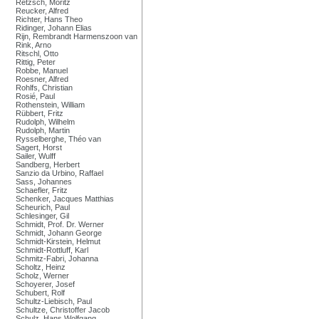
Retzsch, Moritz
Reucker, Alfred
Richter, Hans Theo
Ridinger, Johann Elias
Rijn, Rembrandt Harmenszoon van
Rink, Arno
Ritschl, Otto
Rittig, Peter
Robbe, Manuel
Roesner, Alfred
Rohlfs, Christian
Rosié, Paul
Rothenstein, William
Rübbert, Fritz
Rudolph, Wilhelm
Rudolph, Martin
Rysselberghe, Théo van
Sagert, Horst
Sailer, Wulff
Sandberg, Herbert
Sanzio da Urbino, Raffael
Sass, Johannes
Schaefler, Fritz
Schenker, Jacques Matthias
Scheurich, Paul
Schlesinger, Gil
Schmidt, Prof. Dr. Werner
Schmidt, Johann George
Schmidt-Kirstein, Helmut
Schmidt-Rottluff, Karl
Schmitz-Fabri, Johanna
Scholtz, Heinz
Scholz, Werner
Schoyerer, Josef
Schubert, Rolf
Schultz-Liebisch, Paul
Schultze, Christoffer Jacob
Schulz, Hans Wolfgang