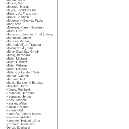
Merker, Max
Metzkes, Harald
Meyer, Friedrich Elias
Mieris d.Ä., Frans van
Milovic, Vukasin
Modersohn-Becker, Paula
Mohr, Arno
Molenaer, Klaes (Nicolaes)
Möller, Otto
Molzahn, Johannes Ernst Ludwig
Montblanc GmbH,
Morgner, Michael
Mörstedt, Alfred Traugott
Mostaert d.Ä., Gillis
Mühle-Glashütte GmbH,
Mühlig, Bernhard
Müller, Michael
Müller, Herbert
Müller, Wilhelm
Müller, Richard
Müller-Lückendorf, Willy
Münter, Gabriele
Münzner, Rolf
Murillo, Bartolomé Esteban
Muschter, Peter
Nägele, Reinhold
Naumann, Hermann
Naumann, Herbert
Nees, Joseph
Nessler, Walter
Nicolai, Carsten
Nicolai, Olaf
Niederée, Johann Martin
Niemeyer, Adelbert
Niemeyer-Holstein, Otto
Normann, Adelsteen
Oertel, Eberhard