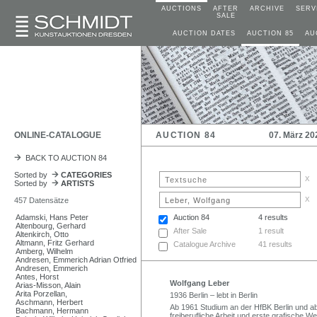
AUCTIONS
AFTER
ARCHIVE
SERV
SALE
AUCTION DATES
AUCTION 85
AU
ONLINE-CATALOGUE
AUCTION 84
07. März 20
BACK TO AUCTION 84
Sorted by
CATEGORIES
x
Sorted by
ARTISTS
x
457 Datensätze
Adamski, Hans Peter
Auction 84
4 results
Altenbourg, Gerhard
After Sale
1 result
Altenkirch, Otto
Altmann, Fritz Gerhard
Catalogue Archive
41 results
Amberg, Wilhelm
Andresen, Emmerich Adrian Otfried
Andresen, Emmerich
Antes, Horst
Wolfgang Leber
Arias-Misson, Alain
Arita Porzellan,
1936 Berlin – lebt in Berlin
Aschmann, Herbert
Ab 1961 Studium an der HfBK Berlin und ab
Bachmann, Hermann
freiberufliche Arbeit und erste grafische W