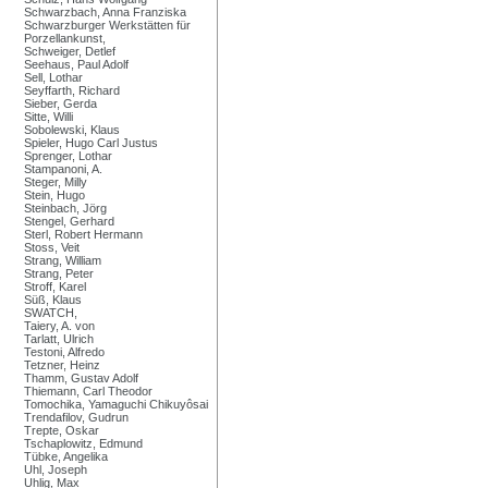
Schwarzbach, Anna Franziska
Schwarzburger Werkstätten für
Porzellankunst,
Schweiger, Detlef
Seehaus, Paul Adolf
Sell, Lothar
Seyffarth, Richard
Sieber, Gerda
Sitte, Willi
Sobolewski, Klaus
Spieler, Hugo Carl Justus
Sprenger, Lothar
Stampanoni, A.
Steger, Milly
Stein, Hugo
Steinbach, Jörg
Stengel, Gerhard
Sterl, Robert Hermann
Stoss, Veit
Strang, William
Strang, Peter
Stroff, Karel
Süß, Klaus
SWATCH,
Taiery, A. von
Tarlatt, Ulrich
Testoni, Alfredo
Tetzner, Heinz
Thamm, Gustav Adolf
Thiemann, Carl Theodor
Tomochika, Yamaguchi Chikuyôsai
Trendafilov, Gudrun
Trepte, Oskar
Tschaplowitz, Edmund
Tübke, Angelika
Uhl, Joseph
Uhlig, Max