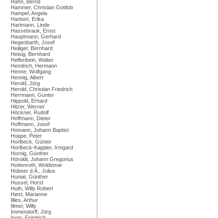
Hahn, Bernd
Hammer, Christian Gottlob
Hampel, Angela
Harbort, Erika
Hartmann, Linde
Hassebrauk, Ernst
Hauptmann, Gerhard
Hegenbarth, Josef
Heiliger, Bernhard
Heisig, Bernhard
Helfenbein, Walter
Hendrich, Hermann
Henne, Wolfgang
Hennig, Albert
Herold, Jörg
Herold, Christian Friedrich
Herrmann, Gunter
Hippold, Erhard
Hitzer, Werner
Höckner, Rudolf
Hoffmann, Dieter
Hoffmann, Josef
Homann, Johann Baptist
Hoppe, Peter
Horlbeck, Günter
Horlbeck-Kappler, Irmgard
Hornig, Günther
Höroldt, Johann Gregorius
Hottenroth, Woldemar
Hübner d.Ä., Julius
Huniat, Günther
Hussel, Horst
Huth, Willy Robert
Høst, Marianne
Illies, Arthur
Illmer, Willy
Immendorff, Jörg
Iwan, Friedrich