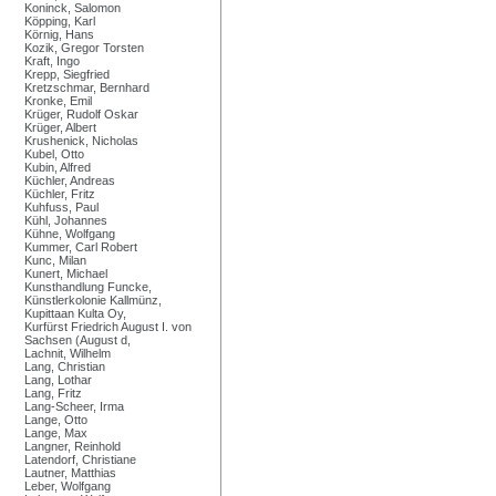
Koninck, Salomon
Köpping, Karl
Körnig, Hans
Kozik, Gregor Torsten
Kraft, Ingo
Krepp, Siegfried
Kretzschmar, Bernhard
Kronke, Emil
Krüger, Rudolf Oskar
Krüger, Albert
Krushenick, Nicholas
Kubel, Otto
Kubin, Alfred
Küchler, Andreas
Küchler, Fritz
Kuhfuss, Paul
Kühl, Johannes
Kühne, Wolfgang
Kummer, Carl Robert
Kunc, Milan
Kunert, Michael
Kunsthandlung Funcke,
Künstlerkolonie Kallmünz,
Kupittaan Kulta Oy,
Kurfürst Friedrich August I. von
Sachsen (August d,
Lachnit, Wilhelm
Lang, Christian
Lang, Lothar
Lang, Fritz
Lang-Scheer, Irma
Lange, Otto
Lange, Max
Langner, Reinhold
Latendorf, Christiane
Lautner, Matthias
Leber, Wolfgang