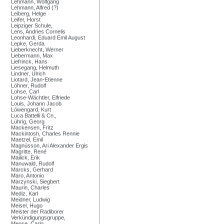
Lehmann, Wolfgang
Lehmann, Alfred (?)
Leiberg, Helge
Leifer, Horst
Leipziger Schule,
Lens, Andries Cornelis
Leonhardi, Eduard Emil August
Lepke, Gerda
Lieberknecht, Werner
Liebermann, Max
Liefrinck, Hans
Liesegang, Helmuth
Lindner, Ulrich
Liotard, Jean-Etienne
Löhner, Rudolf
Lohse, Carl
Lohse-Wächtler, Elfriede
Louis, Johann Jacob
Löwengard, Kurt
Luca Battelli & Cn.,
Lührig, Georg
Mackensen, Fritz
Mackintosh, Charles Rennie
Maetzel, Emil
Magnússon, Ari Alexander Ergis
Magritte, René
Mailick, Erik
Manuwald, Rudolf
Marcks, Gerhard
Maro, Antonio
Marzynski, Siegbert
Maurin, Charles
Mediz, Karl
Meidner, Ludwig
Meisel, Hugo
Meister der Radiborer
Verkündigungsgruppe,
Mense, Carlo