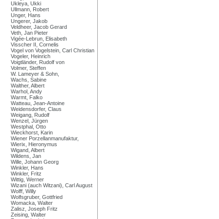
Ukleya, Ukki
Ullmann, Robert
Unger, Hans
Ungerer, Jakob
Veldheer, Jacob Gerard
Veth, Jan Pieter
Vigée-Lebrun, Elisabeth
Visscher II, Cornelis
Vogel von Vogelstein, Carl Christian
Vogeler, Heinrich
Voigtländer, Rudolf von
Volmer, Steffen
W. Lameyer & Sohn,
Wachs, Sabine
Walther, Albert
Warhol, Andy
Warmt, Falko
Watteau, Jean-Antoine
Weidensdorfer, Claus
Weigang, Rudolf
Wenzel, Jürgen
Westphal, Otto
Wieckhorst, Karin
Wiener Porzellanmanufaktur,
Wierix, Hieronymus
Wigand, Albert
Wildens, Jan
Wille, Johann Georg
Winkler, Hans
Winkler, Fritz
Wittig, Werner
Wizani (auch Witzani), Carl August
Wolff, Willy
Wolfsgruber, Gottfried
Womacka, Walter
Zalisz, Joseph Fritz
Zeising, Walter