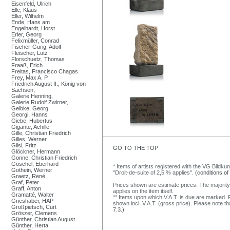
Eisenfeld, Ulrich
Elle, Klaus
Eller, Wilhelm
Ende, Hans am
Engelhardt, Horst
Erler, Georg
Felixmüller, Conrad
Fischer-Gurig, Adolf
Fleischer, Lutz
Florschuetz, Thomas
Fraaß, Erich
Freitas, Francisco Chagas
Frey, Max A. P.
Friedrich August II., König von
Sachsen,
Galerie Henning,
Galerie Rudolf Zwirner,
Gelbke, Georg
Georgi, Hanns
Giebe, Hubertus
Gigante, Achille
Gille, Christian Friedrich
Gilles, Werner
Gilsi, Fritz
GO TO THE TOP
Glöckner, Hermann
Gonne, Christian Friedrich
Göschel, Eberhard
* Items of artists registered with the VG Bildku
Gothein, Werner
"Droit-de-suite of 2,5 % applies".
(conditions of
Graetz, René
Graf, Peter
Prices shown are estimate prices. The majority
Graff, Anton
applies on the item itself.
Gramatté, Walter
** Items upon which V.A.T. is due are marked. F
Grieshaber, HAP
shown incl. V.A.T. (gross price). Please note tha
Großpietsch, Curt
7.3.)
Gröszer, Clemens
Günther, Christian August
Günther, Herta