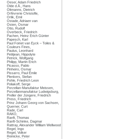
Oeser, Adam Friedrich
Olde d.Ä., Hans
Oltmanns, Dietrich
Orfèvrerie Christofle,
Orlik, Emil
Ostade, Adriaen van
Osten, Osmar
Otto, Rudolf
Overbeck, Friedrich
Pachen, Heinz Erich Günter
Papesch, Karl
Paul Foinet van Eyck – Toiles &
Couleurs Fines,
Paulus, Leonhard
Petitjean, Hippolyte
Petrick, Wolfgang
Philipp, Martin Erich
Picasso, Pablo
Pinheiro, Osmar
Pissarro, Paul Émile
Plenkers, Stefan
Pohle, Friedrich Leon
Poliakoff, Serge
Porzellan-Manufaktur Meissen,
Porzellanmanufaktur Ludwigsburg,
Preller der Jüngere, Friedrich
Press, Friedrich
Prinz Johann Georg von Sachsen,
Querner, Curt
Rade, Carl
RAKO,
Ranft, Thomas
Ranft-Schinke, Dagmar
Rattray, Alexander William Wellwood
Regel, Ingo
Regel, Volker
Reinicke, Peter