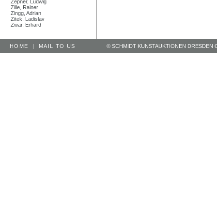
Zepner, Ludwig
Zille, Rainer
Zingg, Adrian
Zitek, Ladislav
Zwar, Erhard
HOME
|
MAIL TO US
© SCHMIDT KUNSTAUKTIONEN DRESDEN