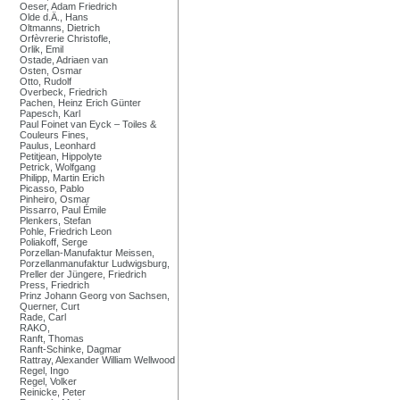
Oeser, Adam Friedrich
Olde d.Ä., Hans
Oltmanns, Dietrich
Orfèvrerie Christofle,
Orlik, Emil
Ostade, Adriaen van
Osten, Osmar
Otto, Rudolf
Overbeck, Friedrich
Pachen, Heinz Erich Günter
Papesch, Karl
Paul Foinet van Eyck – Toiles &
Couleurs Fines,
Paulus, Leonhard
Petitjean, Hippolyte
Petrick, Wolfgang
Philipp, Martin Erich
Picasso, Pablo
Pinheiro, Osmar
Pissarro, Paul Émile
Plenkers, Stefan
Pohle, Friedrich Leon
Poliakoff, Serge
Porzellan-Manufaktur Meissen,
Porzellanmanufaktur Ludwigsburg,
Preller der Jüngere, Friedrich
Press, Friedrich
Prinz Johann Georg von Sachsen,
Querner, Curt
Rade, Carl
RAKO,
Ranft, Thomas
Ranft-Schinke, Dagmar
Rattray, Alexander William Wellwood
Regel, Ingo
Regel, Volker
Reinicke, Peter