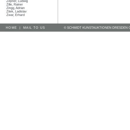
Zepner, Ludwig
Zille, Rainer
Zingg, Adrian
Zitek, Ladislav
Zwar, Erhard
HOME
|
MAIL TO US
© SCHMIDT KUNSTAUKTIONEN DRESDEN