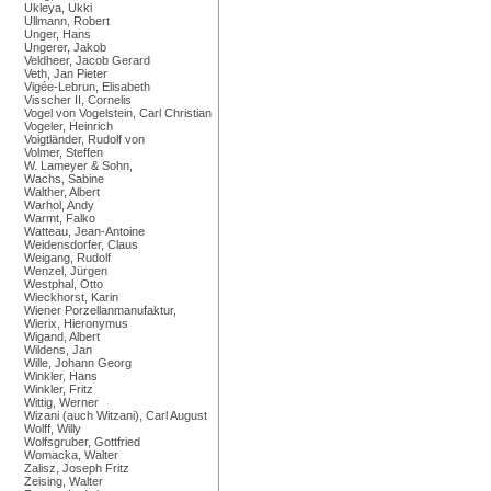
Ukleya, Ukki
Ullmann, Robert
Unger, Hans
Ungerer, Jakob
Veldheer, Jacob Gerard
Veth, Jan Pieter
Vigée-Lebrun, Elisabeth
Visscher II, Cornelis
Vogel von Vogelstein, Carl Christian
Vogeler, Heinrich
Voigtländer, Rudolf von
Volmer, Steffen
W. Lameyer & Sohn,
Wachs, Sabine
Walther, Albert
Warhol, Andy
Warmt, Falko
Watteau, Jean-Antoine
Weidensdorfer, Claus
Weigang, Rudolf
Wenzel, Jürgen
Westphal, Otto
Wieckhorst, Karin
Wiener Porzellanmanufaktur,
Wierix, Hieronymus
Wigand, Albert
Wildens, Jan
Wille, Johann Georg
Winkler, Hans
Winkler, Fritz
Wittig, Werner
Wizani (auch Witzani), Carl August
Wolff, Willy
Wolfsgruber, Gottfried
Womacka, Walter
Zalisz, Joseph Fritz
Zeising, Walter