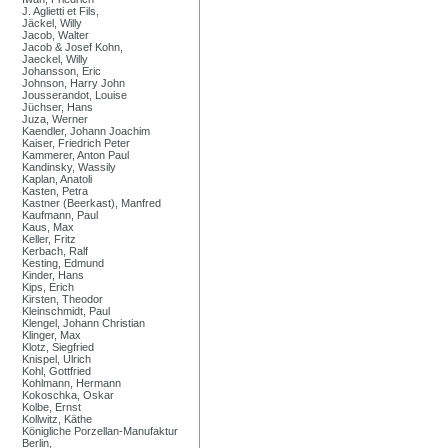
J. Aglietti et Fils,
Jäckel, Willy
Jacob, Walter
Jacob & Josef Kohn,
Jaeckel, Willy
Johansson, Eric
Johnson, Harry John
Jousserandot, Louise
Jüchser, Hans
Juza, Werner
Kaendler, Johann Joachim
Kaiser, Friedrich Peter
Kammerer, Anton Paul
Kandinsky, Wassily
Kaplan, Anatoli
Kasten, Petra
Kastner (Beerkast), Manfred
Kaufmann, Paul
Kaus, Max
Keller, Fritz
Kerbach, Ralf
Kesting, Edmund
Kinder, Hans
Kips, Erich
Kirsten, Theodor
Kleinschmidt, Paul
Klengel, Johann Christian
Klinger, Max
Klotz, Siegfried
Knispel, Ulrich
Kohl, Gottfried
Kohlmann, Hermann
Kokoschka, Oskar
Kolbe, Ernst
Kollwitz, Käthe
Königliche Porzellan-Manufaktur
Berlin,