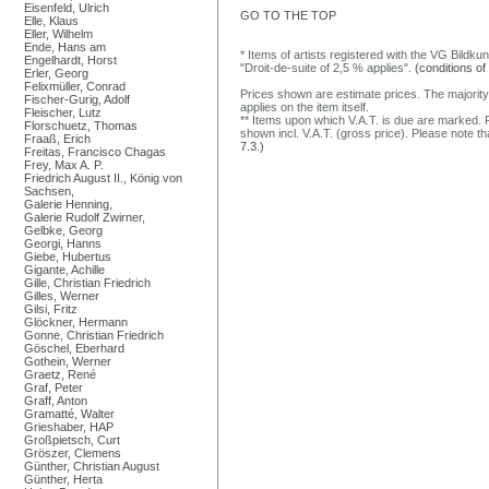
Eisenfeld, Ulrich
GO TO THE TOP
Elle, Klaus
Eller, Wilhelm
Ende, Hans am
* Items of artists registered with the VG Bildku
Engelhardt, Horst
"Droit-de-suite of 2,5 % applies".
(conditions of
Erler, Georg
Felixmüller, Conrad
Prices shown are estimate prices. The majority
Fischer-Gurig, Adolf
applies on the item itself.
Fleischer, Lutz
** Items upon which V.A.T. is due are marked. F
Florschuetz, Thomas
shown incl. V.A.T. (gross price). Please note tha
Fraaß, Erich
7.3.)
Freitas, Francisco Chagas
Frey, Max A. P.
Friedrich August II., König von
Sachsen,
Galerie Henning,
Galerie Rudolf Zwirner,
Gelbke, Georg
Georgi, Hanns
Giebe, Hubertus
Gigante, Achille
Gille, Christian Friedrich
Gilles, Werner
Gilsi, Fritz
Glöckner, Hermann
Gonne, Christian Friedrich
Göschel, Eberhard
Gothein, Werner
Graetz, René
Graf, Peter
Graff, Anton
Gramatté, Walter
Grieshaber, HAP
Großpietsch, Curt
Gröszer, Clemens
Günther, Christian August
Günther, Herta