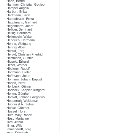
Hahn, Bernd
Hammer, Christian Gottlob
Hampel, Angela
Harbort, Erika
Hartmann, Linde
Hassebrauk, Ernst
Hauptmann, Gerhard
Hegenbarth, Josef
Heiliger, Bernhard
Heisig, Bernhard
Helfenbein, Walter
Hendrich, Hermann
Henne, Wolfgang
Hennig, Albert
Herold, Jörg
Herold, Christian Friedrich
Herrmann, Gunter
Hippold, Erhard
Hitzer, Werner
Höckner, Rudolf
Hoffmann, Dieter
Hoffmann, Josef
Homann, Johann Baptist
Hoppe, Peter
Horlbeck, Günter
Horlbeck-Kappler, Irmgard
Hornig, Günther
Höroldt, Johann Gregorius
Hottenroth, Woldemar
Hübner d.Ä., Julius
Huniat, Günther
Hussel, Horst
Huth, Willy Robert
Høst, Marianne
Illies, Arthur
Illmer, Willy
Immendorff, Jörg
Iwan, Friedrich