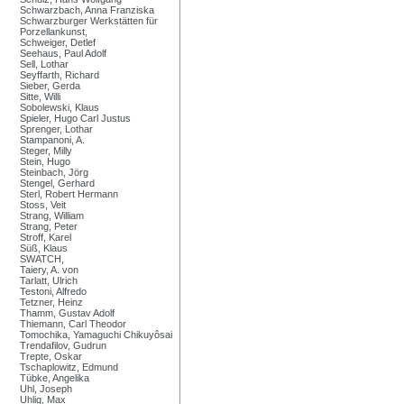
Schwarzbach, Anna Franziska
Schwarzburger Werkstätten für
Porzellankunst,
Schweiger, Detlef
Seehaus, Paul Adolf
Sell, Lothar
Seyffarth, Richard
Sieber, Gerda
Sitte, Willi
Sobolewski, Klaus
Spieler, Hugo Carl Justus
Sprenger, Lothar
Stampanoni, A.
Steger, Milly
Stein, Hugo
Steinbach, Jörg
Stengel, Gerhard
Sterl, Robert Hermann
Stoss, Veit
Strang, William
Strang, Peter
Stroff, Karel
Süß, Klaus
SWATCH,
Taiery, A. von
Tarlatt, Ulrich
Testoni, Alfredo
Tetzner, Heinz
Thamm, Gustav Adolf
Thiemann, Carl Theodor
Tomochika, Yamaguchi Chikuyôsai
Trendafilov, Gudrun
Trepte, Oskar
Tschaplowitz, Edmund
Tübke, Angelika
Uhl, Joseph
Uhlig, Max