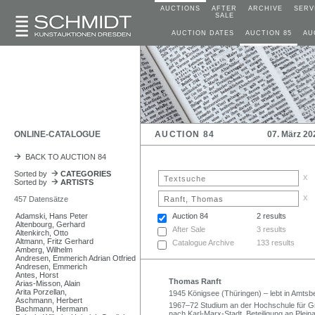
AUCTIONS
AFTER
ARCHIVE
SERV
SALE
AUCTION DATES
AUCTION 85
AU
ONLINE-CATALOGUE
AUCTION 84
07. März 20
BACK TO AUCTION 84
Sorted by
CATEGORIES
x
Sorted by
ARTISTS
x
457 Datensätze
Adamski, Hans Peter
Auction 84
2 results
Altenbourg, Gerhard
After Sale
3 results
Altenkirch, Otto
Altmann, Fritz Gerhard
Catalogue Archive
133 results
Amberg, Wilhelm
Andresen, Emmerich Adrian Otfried
Andresen, Emmerich
Antes, Horst
Thomas Ranft
Arias-Misson, Alain
Arita Porzellan,
1945 Königsee (Thüringen) – lebt in Amts
Aschmann, Herbert
1967–72 Studium an der Hochschule für Gr
Bachmann, Hermann
nach Karl-Marx-Stadt. Beteiligung an Pleina