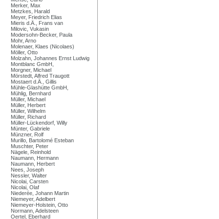
Merker, Max
Metzkes, Harald
Meyer, Friedrich Elias
Mieris d.Ä., Frans van
Milovic, Vukasin
Modersohn-Becker, Paula
Mohr, Arno
Molenaer, Klaes (Nicolaes)
Möller, Otto
Molzahn, Johannes Ernst Ludwig
Montblanc GmbH,
Morgner, Michael
Mörstedt, Alfred Traugott
Mostaert d.Ä., Gillis
Mühle-Glashütte GmbH,
Mühlig, Bernhard
Müller, Michael
Müller, Herbert
Müller, Wilhelm
Müller, Richard
Müller-Lückendorf, Willy
Münter, Gabriele
Münzner, Rolf
Murillo, Bartolomé Esteban
Muschter, Peter
Nägele, Reinhold
Naumann, Hermann
Naumann, Herbert
Nees, Joseph
Nessler, Walter
Nicolai, Carsten
Nicolai, Olaf
Niederée, Johann Martin
Niemeyer, Adelbert
Niemeyer-Holstein, Otto
Normann, Adelsteen
Oertel, Eberhard