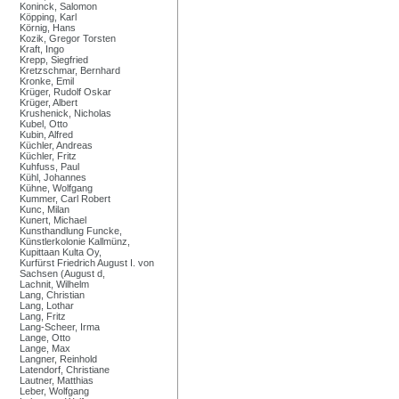
Koninck, Salomon
Köpping, Karl
Körnig, Hans
Kozik, Gregor Torsten
Kraft, Ingo
Krepp, Siegfried
Kretzschmar, Bernhard
Kronke, Emil
Krüger, Rudolf Oskar
Krüger, Albert
Krushenick, Nicholas
Kubel, Otto
Kubin, Alfred
Küchler, Andreas
Küchler, Fritz
Kuhfuss, Paul
Kühl, Johannes
Kühne, Wolfgang
Kummer, Carl Robert
Kunc, Milan
Kunert, Michael
Kunsthandlung Funcke,
Künstlerkolonie Kallmünz,
Kupittaan Kulta Oy,
Kurfürst Friedrich August I. von
Sachsen (August d,
Lachnit, Wilhelm
Lang, Christian
Lang, Lothar
Lang, Fritz
Lang-Scheer, Irma
Lange, Otto
Lange, Max
Langner, Reinhold
Latendorf, Christiane
Lautner, Matthias
Leber, Wolfgang