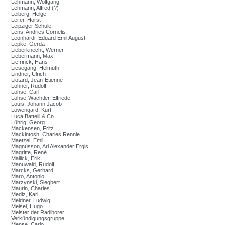
Lehmann, Wolfgang
Lehmann, Alfred (?)
Leiberg, Helge
Leifer, Horst
Leipziger Schule,
Lens, Andries Cornelis
Leonhardi, Eduard Emil August
Lepke, Gerda
Lieberknecht, Werner
Liebermann, Max
Liefrinck, Hans
Liesegang, Helmuth
Lindner, Ulrich
Liotard, Jean-Etienne
Löhner, Rudolf
Lohse, Carl
Lohse-Wächtler, Elfriede
Louis, Johann Jacob
Löwengard, Kurt
Luca Battelli & Cn.,
Lührig, Georg
Mackensen, Fritz
Mackintosh, Charles Rennie
Maetzel, Emil
Magnússon, Ari Alexander Ergis
Magritte, René
Mailick, Erik
Manuwald, Rudolf
Marcks, Gerhard
Maro, Antonio
Marzynski, Siegbert
Maurin, Charles
Mediz, Karl
Meidner, Ludwig
Meisel, Hugo
Meister der Radiborer
Verkündigungsgruppe,
Mense, Carlo