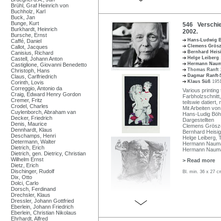
Brühl, Graf Heinrich von
Buchholz, Karl
Buck, Jan
Bunge, Kurt
546 Verschie
Burkhardt, Heinrich
2002.
Bursche, Ernst
Hans-Ludwig
Caffé, Daniel
Clemens Grös
Callot, Jacques
Bernhard Heis
Canisius, Richard
Helge Leiberg
Castell, Johann Anton
Hermann Nau
Castiglione, Giovanni Benedetto
Thomas Ranft
Christoph, Hans
Dagmar Ranft-
Claus, Carlfriedrich
Klaus Süß
1951
Corinth, Lovis
Correggio, Antonio da
Various printing 
Craig, Edward Henry Gordon
Farbholzschnitt,
Cremer, Fritz
teilswie datiert,
Crodel, Charles
Mit Arbeiten von
Cuylenborch, Abraham van
Hans-Ludig Böhm
Decker, Friedrich
Dargestellten
Denis, Maurice
Clemens Gröszer
Dennhardt, Klaus
Bernhard Heisi
Deschamps, Henri
Helge Leiberg,
Determann, Walter
Hermann Nauman
Dietrich, Erich
Hermann Naum
Dietrich, gen. Dietricy, Christian
Wilhelm Ernst
> Read more
Dietz, Erich
Dischinger, Rudolf
Bl. min. 36 x 27 c
Dix, Otto
Dolci, Carlo
Dorsch, Ferdinand
Drechsler, Klaus
Dressler, Johann Gottfried
Eberlein, Johann Friedrich
Eberlein, Christian Nikolaus
Ehrhardt, Alfred