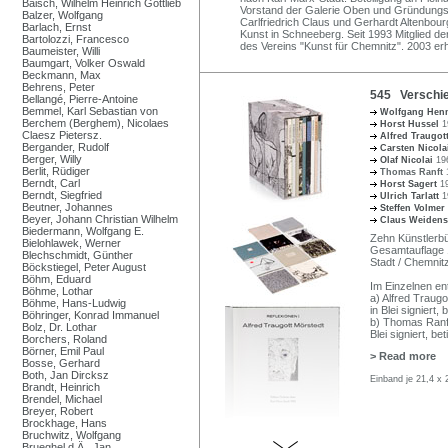
Baisch, Wilhelm Heinrich Gottlieb
Vorstand der Galerie Oben und Gründungs
Balzer, Wolfgang
Carlfriedrich Claus und Gerhardt Altenbou
Barlach, Ernst
Kunst in Schneeberg. Seit 1993 Mitglied d
Bartolozzi, Francesco
des Vereins "Kunst für Chemnitz". 2003 er
Baumeister, Willi
Baumgart, Volker Oswald
Beckmann, Max
Behrens, Peter
545 Verschie
Bellangé, Pierre-Antoine
Bemmel, Karl Sebastian von
Wolfgang Hen
Berchem (Berghem), Nicolaes
Horst Hussel
1
Claesz Pietersz.
Alfred Traugot
Bergander, Rudolf
Carsten Nicol
Berger, Willy
Olaf Nicolai
196
Berlit, Rüdiger
Thomas Ranft
Berndt, Carl
Horst Sagert
1
Berndt, Siegfried
Ulrich Tarlatt
1
Beutner, Johannes
Steffen Volmer
Beyer, Johann Christian Wilhelm
Claus Weidens
Biedermann, Wolfgang E.
Zehn Künstlerbü
Bielohlawek, Werner
Gesamtauflage 1
Blechschmidt, Günther
Stadt / Chemnitz
Böckstiegel, Peter August
Böhm, Eduard
Im Einzelnen ent
Böhme, Lothar
a) Alfred Traugo
Böhme, Hans-Ludwig
in Blei signiert,
Böhringer, Konrad Immanuel
b) Thomas Ranft
Bolz, Dr. Lothar
Blei signiert, be
Borchers, Roland
Börner, Emil Paul
> Read more
Bosse, Gerhard
Both, Jan Dircksz
Einband je 21,4 x
Brandt, Heinrich
Brendel, Michael
Breyer, Robert
Brockhage, Hans
Bruchwitz, Wolfgang
Brueghel d.Ä., Jan