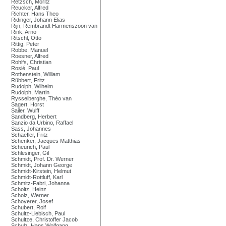
Retzsch, Moritz
Reucker, Alfred
Richter, Hans Theo
Ridinger, Johann Elias
Rijn, Rembrandt Harmenszoon van
Rink, Arno
Ritschl, Otto
Rittig, Peter
Robbe, Manuel
Roesner, Alfred
Rohlfs, Christian
Rosié, Paul
Rothenstein, William
Rübbert, Fritz
Rudolph, Wilhelm
Rudolph, Martin
Rysselberghe, Théo van
Sagert, Horst
Sailer, Wulff
Sandberg, Herbert
Sanzio da Urbino, Raffael
Sass, Johannes
Schaefler, Fritz
Schenker, Jacques Matthias
Scheurich, Paul
Schlesinger, Gil
Schmidt, Prof. Dr. Werner
Schmidt, Johann George
Schmidt-Kirstein, Helmut
Schmidt-Rottluff, Karl
Schmitz-Fabri, Johanna
Scholtz, Heinz
Scholz, Werner
Schoyerer, Josef
Schubert, Rolf
Schultz-Liebisch, Paul
Schultze, Christoffer Jacob
Schulz, Hans Wolfgang