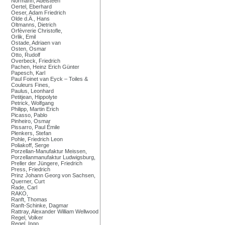
Normann, Adelsteen
Oertel, Eberhard
Oeser, Adam Friedrich
Olde d.Ä., Hans
Oltmanns, Dietrich
Orfèvrerie Christofle,
Orlik, Emil
Ostade, Adriaen van
Osten, Osmar
Otto, Rudolf
Overbeck, Friedrich
Pachen, Heinz Erich Günter
Papesch, Karl
Paul Foinet van Eyck – Toiles &
Couleurs Fines,
Paulus, Leonhard
Petitjean, Hippolyte
Petrick, Wolfgang
Philipp, Martin Erich
Picasso, Pablo
Pinheiro, Osmar
Pissarro, Paul Émile
Plenkers, Stefan
Pohle, Friedrich Leon
Poliakoff, Serge
Porzellan-Manufaktur Meissen,
Porzellanmanufaktur Ludwigsburg,
Preller der Jüngere, Friedrich
Press, Friedrich
Prinz Johann Georg von Sachsen,
Querner, Curt
Rade, Carl
RAKO,
Ranft, Thomas
Ranft-Schinke, Dagmar
Rattray, Alexander William Wellwood
Regel, Volker
Regel, Ingo