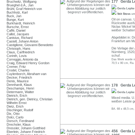
177 Gerda Le
Bruchwitz, Wolfgang
Brueghel d.Ä., Jan
Brühl, Graf Heinrich von
Gerda Lepk
Buchholz, Karl
Veit Stoss
um
Buck, Jan
Oil on canvas. U
Bunge, Kurt
Rückseite ausfü
Burkhardt, Heinrich
Niclas Wickel V
Bursche, Ernst
weißer Schatten
Caffé, Daniel
Callot, Jacques
Abgebildet in: 
Canisius, Richard
Frankfurt am Ma
Castell, Johann Anton
Castiglione, Giovanni Benedetto
Die Vorlage der 
Christoph, Hans
Nürnberg, 1520,
Claus, Carlfriedrich
schuf.
Corinth, Lovis
Correggio, Antonio da
Das Werk wurde nic
Craig, Edward Henry Gordon
70,5 x 90 cm, Ra.
Cremer, Fritz
Crodel, Charles
Cuylenborch, Abraham van
Decker, Friedrich
Denis, Maurice
Dennhardt, Klaus
178 Gerda Le
Deschamps, Henri
Determann, Walter
Gerda Lepk
Dietrich, Erich
Mixed media. U.r
Dietrich, gen. Dietricy, Christian
weißen Leiste g
Wilhelm Ernst
.
Dietz, Erich
BA. 68 x 48,5 cm,
Dischinger, Rudolf
Dix, Otto
Dolci, Carlo
Dorsch, Ferdinand
Drechsler, Klaus
Dressler, Johann Gottfried
456 Gerda Lep
Eberlein, Johann Friedrich