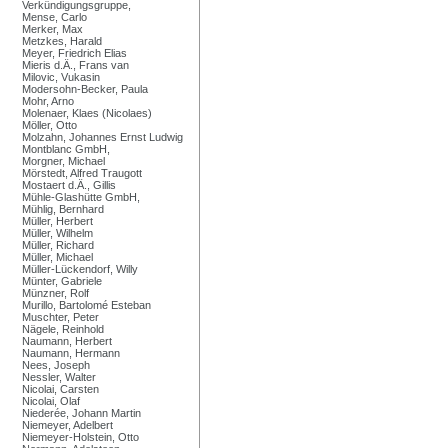
Verkündigungsgruppe,
Mense, Carlo
Merker, Max
Metzkes, Harald
Meyer, Friedrich Elias
Mieris d.Ä., Frans van
Milovic, Vukasin
Modersohn-Becker, Paula
Mohr, Arno
Molenaer, Klaes (Nicolaes)
Möller, Otto
Molzahn, Johannes Ernst Ludwig
Montblanc GmbH,
Morgner, Michael
Mörstedt, Alfred Traugott
Mostaert d.Ä., Gillis
Mühle-Glashütte GmbH,
Mühlig, Bernhard
Müller, Herbert
Müller, Wilhelm
Müller, Richard
Müller, Michael
Müller-Lückendorf, Willy
Münter, Gabriele
Münzner, Rolf
Murillo, Bartolomé Esteban
Muschter, Peter
Nägele, Reinhold
Naumann, Herbert
Naumann, Hermann
Nees, Joseph
Nessler, Walter
Nicolai, Carsten
Nicolai, Olaf
Niederée, Johann Martin
Niemeyer, Adelbert
Niemeyer-Holstein, Otto