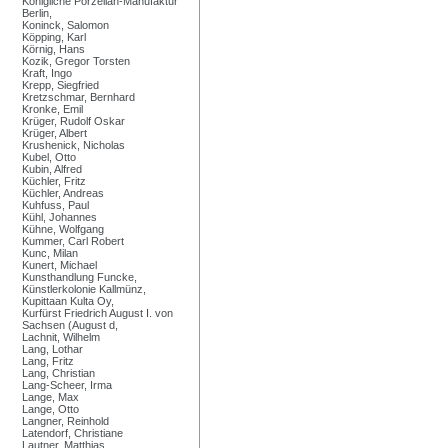
Königliche Porzellan-Manufaktur
Berlin,
Koninck, Salomon
Köpping, Karl
Körnig, Hans
Kozik, Gregor Torsten
Kraft, Ingo
Krepp, Siegfried
Kretzschmar, Bernhard
Kronke, Emil
Krüger, Rudolf Oskar
Krüger, Albert
Krushenick, Nicholas
Kubel, Otto
Kubin, Alfred
Küchler, Fritz
Küchler, Andreas
Kuhfuss, Paul
Kühl, Johannes
Kühne, Wolfgang
Kummer, Carl Robert
Kunc, Milan
Kunert, Michael
Kunsthandlung Funcke,
Künstlerkolonie Kallmünz,
Kupittaan Kulta Oy,
Kurfürst Friedrich August I. von
Sachsen (August d,
Lachnit, Wilhelm
Lang, Lothar
Lang, Fritz
Lang, Christian
Lang-Scheer, Irma
Lange, Max
Lange, Otto
Langner, Reinhold
Latendorf, Christiane
Lautner, Matthias