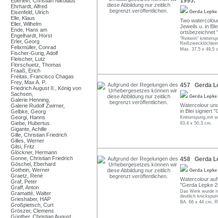
1995.
Eberlein, Christian Nikolaus
Ehrhardt, Alfred
Eisenfeld, Ulrich
Gerda Lepk
Elle, Klaus
Two watercolou
Eller, Wilhelm
Jeweils u. in Ble
Ende, Hans am
ortsbezeichnet 
Engelhardt, Horst
"Reiterin" knitters
Erler, Georg
Reißzwecklöchlei
Felixmüller, Conrad
Max. 37,5 x 49,5 
Fischer-Gurig, Adolf
Fleischer, Lutz
Florschuetz, Thomas
Fraaß, Erich
Freitas, Francisco Chagas
Frey, Max A. P.
457 Gerda Lep
Friedrich August II., König von
Sachsen,
Gerda Lepk
Galerie Henning,
Watercolour und
Galerie Rudolf Zwirner,
in Blei signiert
Gelbke, Georg
Georgi, Hanns
Knitterspurig,mit
Giebe, Hubertus
63,4 x 50,3 cm.
Gigante, Achille
Gille, Christian Friedrich
Gilles, Werner
Gilsi, Fritz
Glöckner, Hermann
Gonne, Christian Friedrich
458 Gerda Le
Göschel, Eberhard
Gothein, Werner
Gerda Lepk
Graetz, René
Watercolour auf 
Graf, Peter
"Gerda Lepke 29 
Graff, Anton
Das Werk wurde ni
Gramatté, Walter
deutlich knickspuri
Grieshaber, HAP
BA. 66 x 44 cm, R
Großpietsch, Curt
Gröszer, Clemens
Günther, Christian August