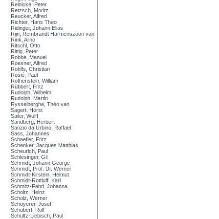
Reinicke, Peter
Retzsch, Moritz
Reucker, Alfred
Richter, Hans Theo
Ridinger, Johann Elias
Rijn, Rembrandt Harmenszoon van
Rink, Arno
Ritschl, Otto
Rittig, Peter
Robbe, Manuel
Roesner, Alfred
Rohlfs, Christian
Rosié, Paul
Rothenstein, William
Rübbert, Fritz
Rudolph, Wilhelm
Rudolph, Martin
Rysselberghe, Théo van
Sagert, Horst
Sailer, Wulff
Sandberg, Herbert
Sanzio da Urbino, Raffael
Sass, Johannes
Schaefler, Fritz
Schenker, Jacques Matthias
Scheurich, Paul
Schlesinger, Gil
Schmidt, Johann George
Schmidt, Prof. Dr. Werner
Schmidt-Kirstein, Helmut
Schmidt-Rottluff, Karl
Schmitz-Fabri, Johanna
Scholtz, Heinz
Scholz, Werner
Schoyerer, Josef
Schubert, Rolf
Schultz-Liebisch, Paul