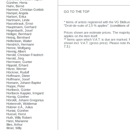
Günther, Herta
Hahn, Bernd
Hammer, Christian Gottlob
GO TO THE TOP
Hampel, Angela
Harbort, Erika
Hartmann, Linde
* Items of artists registered with the VG Bildku
Hassebrauk, Ernst
"Droit-de-suite of 2,5 % applies".
(conditions of
Hauptmann, Gerhard
Hegenbarth, Josef
Prices shown are estimate prices. The majority
Heiliger, Bernhard
applies on the item itself.
Heisig, Bernhard
** Items upon which V.A.T. is due are marked. F
Helfenbein, Walter
shown incl. V.A.T. (gross price). Please note tha
Hendrich, Hermann
7.3.)
Henne, Wolfgang
Hennig, Albert
Herold, Christian Friedrich
Herold, Jörg
Herrmann, Gunter
Hippold, Erhard
Hitzer, Werner
Höckner, Rudolf
Hoffmann, Dieter
Hoffmann, Josef
Homann, Johann Baptist
Hoppe, Peter
Horlbeck, Günter
Horlbeck-Kappler, Irmgard
Hornig, Günther
Höroldt, Johann Gregorius
Hottenroth, Woldemar
Hübner d.Ä., Julius
Huniat, Günther
Hussel, Horst
Huth, Willy Robert
Høst, Marianne
Illies, Arthur
Illmer, Willy