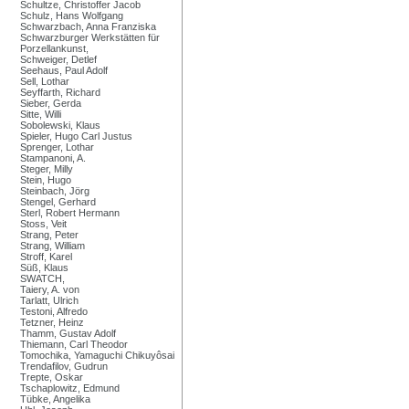
Schultze, Christoffer Jacob
Schulz, Hans Wolfgang
Schwarzbach, Anna Franziska
Schwarzburger Werkstätten für
Porzellankunst,
Schweiger, Detlef
Seehaus, Paul Adolf
Sell, Lothar
Seyffarth, Richard
Sieber, Gerda
Sitte, Willi
Sobolewski, Klaus
Spieler, Hugo Carl Justus
Sprenger, Lothar
Stampanoni, A.
Steger, Milly
Stein, Hugo
Steinbach, Jörg
Stengel, Gerhard
Sterl, Robert Hermann
Stoss, Veit
Strang, Peter
Strang, William
Stroff, Karel
Süß, Klaus
SWATCH,
Taiery, A. von
Tarlatt, Ulrich
Testoni, Alfredo
Tetzner, Heinz
Thamm, Gustav Adolf
Thiemann, Carl Theodor
Tomochika, Yamaguchi Chikuyôsai
Trendafilov, Gudrun
Trepte, Oskar
Tschaplowitz, Edmund
Tübke, Angelika