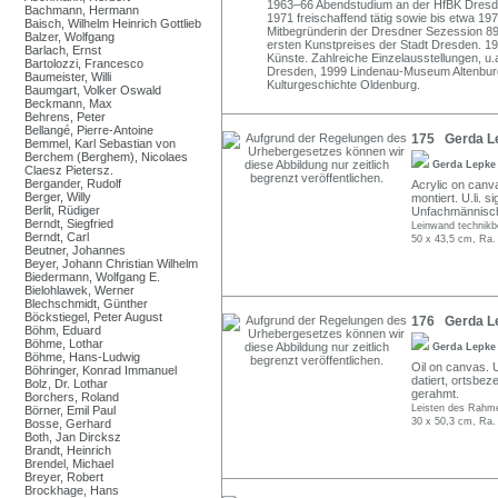
1963–66 Abendstudium an der HfBK Dresde
Bachmann, Hermann
1971 freischaffend tätig sowie bis etwa 19
Baisch, Wilhelm Heinrich Gottlieb
Mitbegründerin der Dresdner Sezession 89,
Balzer, Wolfgang
ersten Kunstpreises der Stadt Dresden. 1
Barlach, Ernst
Künste. Zahlreiche Einzelausstellungen, u
Bartolozzi, Francesco
Dresden, 1999 Lindenau-Museum Altenbur
Baumeister, Willi
Kulturgeschichte Oldenburg.
Baumgart, Volker Oswald
Beckmann, Max
Behrens, Peter
Bellangé, Pierre-Antoine
175 Gerda Le
Bemmel, Karl Sebastian von
Berchem (Berghem), Nicolaes
Gerda Lepk
Claesz Pietersz.
Bergander, Rudolf
Acrylic on canv
Berger, Willy
montiert. U.li. 
Berlit, Rüdiger
Unfachmännisch 
Berndt, Siegfried
Leinwand technikb
Berndt, Carl
50 x 43,5 cm, Ra.
Beutner, Johannes
Beyer, Johann Christian Wilhelm
Biedermann, Wolfgang E.
Bielohlawek, Werner
Blechschmidt, Günther
Böckstiegel, Peter August
176 Gerda Le
Böhm, Eduard
Böhme, Lothar
Gerda Lepk
Böhme, Hans-Ludwig
Oil on canvas. U
Böhringer, Konrad Immanuel
datiert, ortsbez
Bolz, Dr. Lothar
gerahmt.
Borchers, Roland
Leisten des Rahme
Börner, Emil Paul
30 x 50,3 cm, Ra.
Bosse, Gerhard
Both, Jan Dircksz
Brandt, Heinrich
Brendel, Michael
Breyer, Robert
Brockhage, Hans