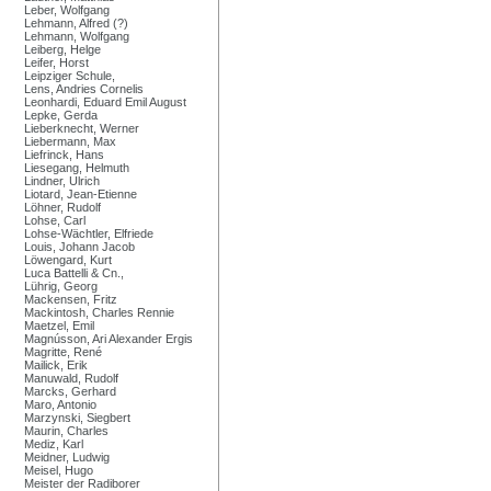
Leber, Wolfgang
Lehmann, Alfred (?)
Lehmann, Wolfgang
Leiberg, Helge
Leifer, Horst
Leipziger Schule,
Lens, Andries Cornelis
Leonhardi, Eduard Emil August
Lepke, Gerda
Lieberknecht, Werner
Liebermann, Max
Liefrinck, Hans
Liesegang, Helmuth
Lindner, Ulrich
Liotard, Jean-Etienne
Löhner, Rudolf
Lohse, Carl
Lohse-Wächtler, Elfriede
Louis, Johann Jacob
Löwengard, Kurt
Luca Battelli & Cn.,
Lührig, Georg
Mackensen, Fritz
Mackintosh, Charles Rennie
Maetzel, Emil
Magnússon, Ari Alexander Ergis
Magritte, René
Mailick, Erik
Manuwald, Rudolf
Marcks, Gerhard
Maro, Antonio
Marzynski, Siegbert
Maurin, Charles
Mediz, Karl
Meidner, Ludwig
Meisel, Hugo
Meister der Radiborer