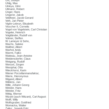
Uhl, Joseph
Uhlig, Max
Ukleya, Ukki
Ullmann, Robert
Unger, Hans
Ungerer, Jakob
Veldheer, Jacob Gerard
Veth, Jan Pieter
Vigée-Lebrun, Elisabeth
Visscher II, Cornelis
Vogel von Vogelstein, Carl Christian
Vogeler, Heinrich
Voigtländer, Rudolf von
Volmer, Steffen
W. Lameyer & Sohn,
Wachs, Sabine
Walther, Albert
Warhol, Andy
Warmt, Falko
Watteau, Jean-Antoine
Weidensdorfer, Claus
Weigang, Rudolf
Wenzel, Jürgen
Westphal, Otto
Wieckhorst, Karin
Wiener Porzellanmanufaktur,
Wierix, Hieronymus
Wigand, Albert
Wildens, Jan
Wille, Johann Georg
Winkler, Hans
Winkler, Fritz
Wittig, Werner
Wizani (auch Witzani), Carl August
Wolff, Willy
Wolfsgruber, Gottfried
Womacka, Walter
Zalisz, Joseph Fritz