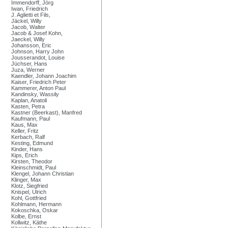
Immendorff, Jörg
Iwan, Friedrich
J. Aglietti et Fils,
Jäckel, Willy
Jacob, Walter
Jacob & Josef Kohn,
Jaeckel, Willy
Johansson, Eric
Johnson, Harry John
Jousserandot, Louise
Jüchser, Hans
Juza, Werner
Kaendler, Johann Joachim
Kaiser, Friedrich Peter
Kammerer, Anton Paul
Kandinsky, Wassily
Kaplan, Anatoli
Kasten, Petra
Kastner (Beerkast), Manfred
Kaufmann, Paul
Kaus, Max
Keller, Fritz
Kerbach, Ralf
Kesting, Edmund
Kinder, Hans
Kips, Erich
Kirsten, Theodor
Kleinschmidt, Paul
Klengel, Johann Christian
Klinger, Max
Klotz, Siegfried
Knispel, Ulrich
Kohl, Gottfried
Kohlmann, Hermann
Kokoschka, Oskar
Kolbe, Ernst
Kollwitz, Käthe