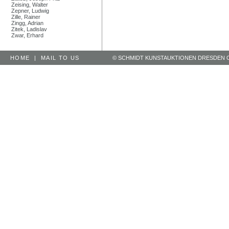
Zeising, Walter
Zepner, Ludwig
Zille, Rainer
Zingg, Adrian
Zitek, Ladislav
Zwar, Erhard
HOME
|
MAIL TO US
© SCHMIDT KUNSTAUKTIONEN DRESDEN