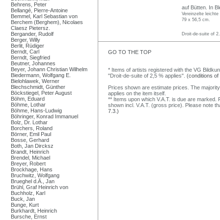
Behrens, Peter
auf Bütten. In Bl
Bellangé, Pierre-Antoine
Vereinzelte leicht
Bemmel, Karl Sebastian von
79 x 56,5 cm.
Berchem (Berghem), Nicolaes
Claesz Pietersz.
Bergander, Rudolf
Droit-de-suite of 2
Berger, Willy
Berlit, Rüdiger
Berndt, Carl
GO TO THE TOP
Berndt, Siegfried
Beutner, Johannes
Beyer, Johann Christian Wilhelm
* Items of artists registered with the VG Bildku
Biedermann, Wolfgang E.
"Droit-de-suite of 2,5 % applies".
(conditions of
Bielohlawek, Werner
Blechschmidt, Günther
Prices shown are estimate prices. The majority
Böckstiegel, Peter August
applies on the item itself.
Böhm, Eduard
** Items upon which V.A.T. is due are marked. F
Böhme, Lothar
shown incl. V.A.T. (gross price). Please note tha
Böhme, Hans-Ludwig
7.3.)
Böhringer, Konrad Immanuel
Bolz, Dr. Lothar
Borchers, Roland
Börner, Emil Paul
Bosse, Gerhard
Both, Jan Dircksz
Brandt, Heinrich
Brendel, Michael
Breyer, Robert
Brockhage, Hans
Bruchwitz, Wolfgang
Brueghel d.Ä., Jan
Brühl, Graf Heinrich von
Buchholz, Karl
Buck, Jan
Bunge, Kurt
Burkhardt, Heinrich
Bursche, Ernst