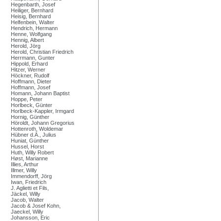
Hegenbarth, Josef
Heiliger, Bernhard
Heisig, Bernhard
Helfenbein, Walter
Hendrich, Hermann
Henne, Wolfgang
Hennig, Albert
Herold, Jörg
Herold, Christian Friedrich
Herrmann, Gunter
Hippold, Erhard
Hitzer, Werner
Höckner, Rudolf
Hoffmann, Dieter
Hoffmann, Josef
Homann, Johann Baptist
Hoppe, Peter
Horlbeck, Günter
Horlbeck-Kappler, Irmgard
Hornig, Günther
Höroldt, Johann Gregorius
Hottenroth, Woldemar
Hübner d.Ä., Julius
Huniat, Günther
Hussel, Horst
Huth, Willy Robert
Høst, Marianne
Illies, Arthur
Illmer, Willy
Immendorff, Jörg
Iwan, Friedrich
J. Aglietti et Fils,
Jäckel, Willy
Jacob, Walter
Jacob & Josef Kohn,
Jaeckel, Willy
Johansson, Eric