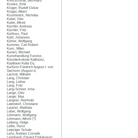
Kretzschmar, Bernhard
Kronke, Emil
Krüger, Rudolf Oskar
Krüger, Albert
Krushenick, Nicholas
Kubel, Otto
Kubin, Alfred
Küchler, Andreas
Küchler, Fritz
Kuhfuss, Paul
Kühl, Johannes
Kühne, Wolfgang
Kummer, Carl Robert
Kunc, Milan
Kunert, Michael
Kunsthandlung Funcke,
Künstlerkolonie Kallmünz,
Kupittaan Kulta Oy,
Kurfürst Friedrich August I. von
Sachsen (August d,
Lachnit, Wilhelm
Lang, Christian
Lang, Lothar
Lang, Fritz
Lang-Scheer, Irma
Lange, Otto
Lange, Max
Langner, Reinhold
Latendorf, Christiane
Lautner, Matthias
Leber, Wolfgang
Lehmann, Wolfgang
Lehmann, Alfred (?)
Leiberg, Helge
Leifer, Horst
Leipziger Schule,
Lens, Andries Cornelis
Leonhardi, Eduard Emil August