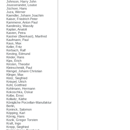
Johnson, Harry John
Jousserandot, Louise
Jüchser, Hans
Juza, Werner
Kaendler, Johann Joachim
Kaiser, Friedrich Peter
Kammerer, Anton Paul
Kandinsky, Wassily
Kaplan, Anatoli
Kasten, Petra
Kastner (Beerkast), Manfred
Kaufmann, Paul
Kaus, Max
Keller, Fritz
Kerbach, Ralf
Kesting, Edmund
Kinder, Hans
Kips, Erich
Kirsten, Theodor
Kleinschmidt, Paul
Klengel, Johann Christian
Klinger, Max
Klotz, Siegfried
Knispel, Ulrich
Kohl, Gottfried
Kohlmann, Hermann
Kokoschka, Oskar
Kolbe, Ernst
Kollwitz, Käthe
Königliche Porzellan-Manufaktur
Berlin,
Koninck, Salomon
Köpping, Karl
Körnig, Hans
Kozik, Gregor Torsten
Kraft, Ingo
Krepp, Siegfried