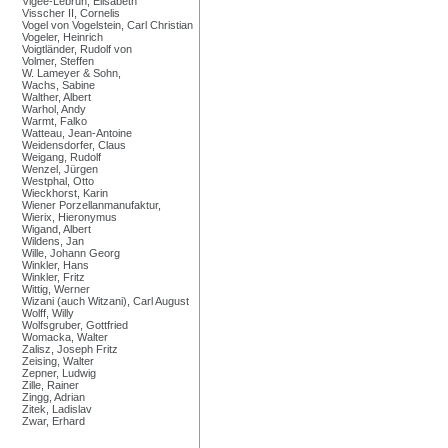
Vigée-Lebrun, Elisabeth
Visscher II, Cornelis
Vogel von Vogelstein, Carl Christian
Vogeler, Heinrich
Voigtländer, Rudolf von
Volmer, Steffen
W. Lameyer & Sohn,
Wachs, Sabine
Walther, Albert
Warhol, Andy
Warmt, Falko
Watteau, Jean-Antoine
Weidensdorfer, Claus
Weigang, Rudolf
Wenzel, Jürgen
Westphal, Otto
Wieckhorst, Karin
Wiener Porzellanmanufaktur,
Wierix, Hieronymus
Wigand, Albert
Wildens, Jan
Wille, Johann Georg
Winkler, Hans
Winkler, Fritz
Wittig, Werner
Wizani (auch Witzani), Carl August
Wolff, Willy
Wolfsgruber, Gottfried
Womacka, Walter
Zalisz, Joseph Fritz
Zeising, Walter
Zepner, Ludwig
Zille, Rainer
Zingg, Adrian
Zitek, Ladislav
Zwar, Erhard