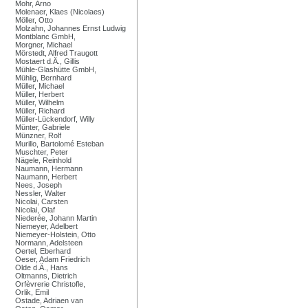
Mohr, Arno
Molenaer, Klaes (Nicolaes)
Möller, Otto
Molzahn, Johannes Ernst Ludwig
Montblanc GmbH,
Morgner, Michael
Mörstedt, Alfred Traugott
Mostaert d.Ä., Gillis
Mühle-Glashütte GmbH,
Mühlig, Bernhard
Müller, Michael
Müller, Herbert
Müller, Wilhelm
Müller, Richard
Müller-Lückendorf, Willy
Münter, Gabriele
Münzner, Rolf
Murillo, Bartolomé Esteban
Muschter, Peter
Nägele, Reinhold
Naumann, Hermann
Naumann, Herbert
Nees, Joseph
Nessler, Walter
Nicolai, Carsten
Nicolai, Olaf
Niederée, Johann Martin
Niemeyer, Adelbert
Niemeyer-Holstein, Otto
Normann, Adelsteen
Oertel, Eberhard
Oeser, Adam Friedrich
Olde d.Ä., Hans
Oltmanns, Dietrich
Orfèvrerie Christofle,
Orlik, Emil
Ostade, Adriaen van