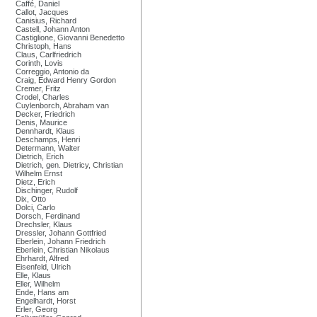
Caffé, Daniel
Callot, Jacques
Canisius, Richard
Castell, Johann Anton
Castiglione, Giovanni Benedetto
Christoph, Hans
Claus, Carlfriedrich
Corinth, Lovis
Correggio, Antonio da
Craig, Edward Henry Gordon
Cremer, Fritz
Crodel, Charles
Cuylenborch, Abraham van
Decker, Friedrich
Denis, Maurice
Dennhardt, Klaus
Deschamps, Henri
Determann, Walter
Dietrich, Erich
Dietrich, gen. Dietricy, Christian
Wilhelm Ernst
Dietz, Erich
Dischinger, Rudolf
Dix, Otto
Dolci, Carlo
Dorsch, Ferdinand
Drechsler, Klaus
Dressler, Johann Gottfried
Eberlein, Johann Friedrich
Eberlein, Christian Nikolaus
Ehrhardt, Alfred
Eisenfeld, Ulrich
Elle, Klaus
Eller, Wilhelm
Ende, Hans am
Engelhardt, Horst
Erler, Georg