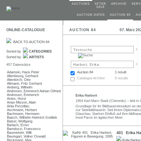
AUCTIONS
AFTER
ARCHIVE
SERV
SALE
AUCTION DATES
AUCTION 85
AU
ONLINE-CATALOGUE
AUCTION 84
07. März 20
BACK TO AUCTION 84
x
Sorted by
CATEGORIES
Sorted by
ARTISTS
x
457 Datensätze
Adamski, Hans Peter
Auction 84
1 result
Altenbourg, Gerhard
Catalogue Archive
6 results
Altenkirch, Otto
Altmann, Fritz Gerhard
Amberg, Wilhelm
Andresen, Emmerich Adrian Otfried
Andresen, Emmerich
Erika Harbort
Antes, Horst
1954 Karl-Marx-Stadt (Chemnitz) – lebt in
Arias-Misson, Alain
Arita Porzellan,
Grundlage für ihr Bildhauereistudium an d
Aschmann, Herbert
zur Steinbildhauerin. Seit ihrem Diplomabsc
Bachmann, Hermann
Glauchau. Starken Einfluß auf ihre bildhaue
Baisch, Wilhelm Heinrich Gottlieb
Insel Paros im ägäischen Meer.
Balzer, Wolfgang
Barlach, Ernst
Bartolozzi, Francesco
Baumeister, Willi
401 Erika Har
Baumgart, Volker Oswald
Beckmann, Max
Erika Harbo