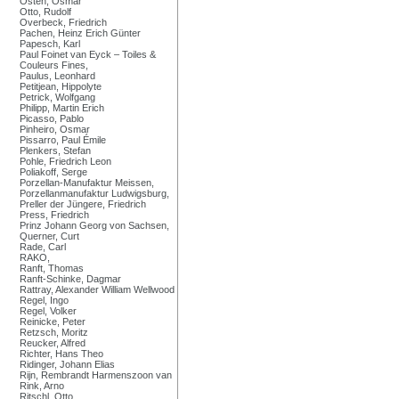
Osten, Osmar
Otto, Rudolf
Overbeck, Friedrich
Pachen, Heinz Erich Günter
Papesch, Karl
Paul Foinet van Eyck – Toiles &
Couleurs Fines,
Paulus, Leonhard
Petitjean, Hippolyte
Petrick, Wolfgang
Philipp, Martin Erich
Picasso, Pablo
Pinheiro, Osmar
Pissarro, Paul Émile
Plenkers, Stefan
Pohle, Friedrich Leon
Poliakoff, Serge
Porzellan-Manufaktur Meissen,
Porzellanmanufaktur Ludwigsburg,
Preller der Jüngere, Friedrich
Press, Friedrich
Prinz Johann Georg von Sachsen,
Querner, Curt
Rade, Carl
RAKO,
Ranft, Thomas
Ranft-Schinke, Dagmar
Rattray, Alexander William Wellwood
Regel, Ingo
Regel, Volker
Reinicke, Peter
Retzsch, Moritz
Reucker, Alfred
Richter, Hans Theo
Ridinger, Johann Elias
Rijn, Rembrandt Harmenszoon van
Rink, Arno
Ritschl, Otto