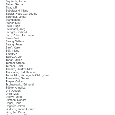
Seyffarth, Richard
Sieber, Gerda
Sitte, Willi
Sobolewski, Klaus
Spieler, Hugo Carl Justus
Sprenger, Lothar
Stampanoni, A.
Steger, Milly
Stein, Hugo
Steinbach, Jörg
Stengel, Gerhard
Sterl, Robert Hermann
Stoss, Veit
Strang, William
Strang, Peter
Stroff, Karel
Süß, Klaus
SWATCH,
Taiery, A. von
Tarlatt, Ulrich
Testoni, Alfredo
Tetzner, Heinz
Thamm, Gustav Adolf
Thiemann, Carl Theodor
Tomochika, Yamaguchi Chikuyôsai
Trendafilov, Gudrun
Trepte, Oskar
Tschaplowitz, Edmund
Tübke, Angelika
Uhl, Joseph
Uhlig, Max
Ukleya, Ukki
Ullmann, Robert
Unger, Hans
Ungerer, Jakob
Veldheer, Jacob Gerard
Veth, Jan Pieter