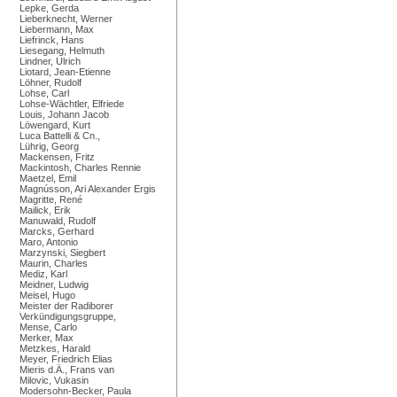
Lepke, Gerda
Lieberknecht, Werner
Liebermann, Max
Liefrinck, Hans
Liesegang, Helmuth
Lindner, Ulrich
Liotard, Jean-Etienne
Löhner, Rudolf
Lohse, Carl
Lohse-Wächtler, Elfriede
Louis, Johann Jacob
Löwengard, Kurt
Luca Battelli & Cn.,
Lührig, Georg
Mackensen, Fritz
Mackintosh, Charles Rennie
Maetzel, Emil
Magnússon, Ari Alexander Ergis
Magritte, René
Mailick, Erik
Manuwald, Rudolf
Marcks, Gerhard
Maro, Antonio
Marzynski, Siegbert
Maurin, Charles
Mediz, Karl
Meidner, Ludwig
Meisel, Hugo
Meister der Radiborer
Verkündigungsgruppe,
Mense, Carlo
Merker, Max
Metzkes, Harald
Meyer, Friedrich Elias
Mieris d.Ä., Frans van
Milovic, Vukasin
Modersohn-Becker, Paula