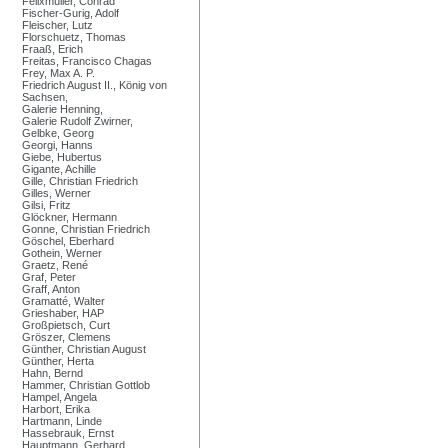
Felixmüller, Conrad
Fischer-Gurig, Adolf
Fleischer, Lutz
Florschuetz, Thomas
Fraaß, Erich
Freitas, Francisco Chagas
Frey, Max A. P.
Friedrich August II., König von
Sachsen,
Galerie Henning,
Galerie Rudolf Zwirner,
Gelbke, Georg
Georgi, Hanns
Giebe, Hubertus
Gigante, Achille
Gille, Christian Friedrich
Gilles, Werner
Gilsi, Fritz
Glöckner, Hermann
Gonne, Christian Friedrich
Göschel, Eberhard
Gothein, Werner
Graetz, René
Graf, Peter
Graff, Anton
Gramatté, Walter
Grieshaber, HAP
Großpietsch, Curt
Gröszer, Clemens
Günther, Christian August
Günther, Herta
Hahn, Bernd
Hammer, Christian Gottlob
Hampel, Angela
Harbort, Erika
Hartmann, Linde
Hassebrauk, Ernst
Hauptmann, Gerhard