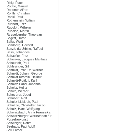
Rittig, Peter
Robbe, Manuel
Roesner, Alfred
Rohlfs, Christian
Rosié, Paul
Rothenstein, William
Rübbert, Fritz
Rudolph, Wilhelm
Rudolph, Martin
Rysselberghe, Théo van
Sagert, Horst
Sailer, Wulff
Sandberg, Herbert
Sanzio da Urbino, Raffael
Sass, Johannes
Schaefler, Fritz
Schenker, Jacques Matthias
Scheurich, Paul
Schlesinger, Gil
Schmidt, Prof. Dr. Werner
Schmidt, Johann George
Schmidt-Kirstein, Helmut
Schmidt-Rottluff, Karl
Schmitz-Fabri, Johanna
Scholtz, Heinz
Scholz, Werner
Schoyerer, Josef
Schubert, Rolf
Schultz-Liebisch, Paul
Schultze, Christoffer Jacob
Schulz, Hans Wolfgang
Schwarzbach, Anna Franziska
Schwarzburger Werkstätten für
Porzellankunst,
Schweiger, Detlef
Seehaus, Paul Adolf
Sell, Lothar