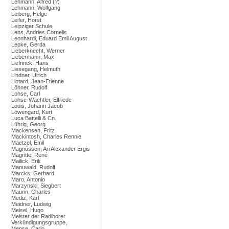
Lehmann, Alfred (?)
Lehmann, Wolfgang
Leiberg, Helge
Leifer, Horst
Leipziger Schule,
Lens, Andries Cornelis
Leonhardi, Eduard Emil August
Lepke, Gerda
Lieberknecht, Werner
Liebermann, Max
Liefrinck, Hans
Liesegang, Helmuth
Lindner, Ulrich
Liotard, Jean-Etienne
Löhner, Rudolf
Lohse, Carl
Lohse-Wächtler, Elfriede
Louis, Johann Jacob
Löwengard, Kurt
Luca Battelli & Cn.,
Lührig, Georg
Mackensen, Fritz
Mackintosh, Charles Rennie
Maetzel, Emil
Magnússon, Ari Alexander Ergis
Magritte, René
Mailick, Erik
Manuwald, Rudolf
Marcks, Gerhard
Maro, Antonio
Marzynski, Siegbert
Maurin, Charles
Mediz, Karl
Meidner, Ludwig
Meisel, Hugo
Meister der Radiborer
Verkündigungsgruppe,
Mense, Carlo