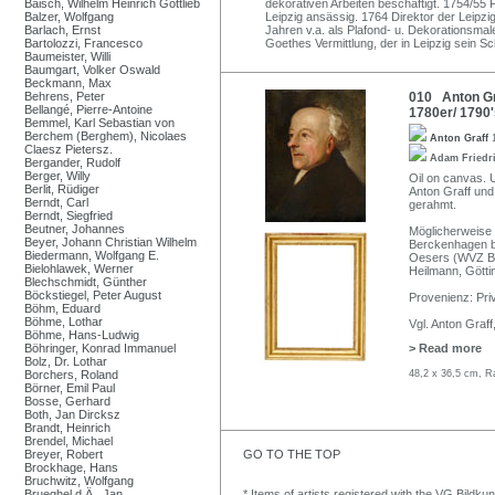
Baisch, Wilhelm Heinrich Gottlieb
dekorativen Arbeiten beschäftigt. 1754/55
Balzer, Wolfgang
Leipzig ansässig. 1764 Direktor der Leipzi
Barlach, Ernst
Jahren v.a. als Plafond- u. Dekorationsma
Bartolozzi, Francesco
Goethes Vermittlung, der in Leipzig sein Sc
Baumeister, Willi
Baumgart, Volker Oswald
Beckmann, Max
Behrens, Peter
010 Anton Gra
Bellangé, Pierre-Antoine
1780er/ 1790'
Bemmel, Karl Sebastian von
Berchem (Berghem), Nicolaes
Anton Graff
Claesz Pietersz.
Adam Friedr
Bergander, Rudolf
Berger, Willy
Oil on canvas. U
Berlit, Rüdiger
Anton Graff und
Berndt, Carl
gerahmt.
Berndt, Siegfried
Beutner, Johannes
Möglicherweise 
Beyer, Johann Christian Wilhelm
Berckenhagen be
Biedermann, Wolfgang E.
Oesers (WVZ Be
Bielohlawek, Werner
Heilmann, Götti
Blechschmidt, Günther
Böckstiegel, Peter August
Provenienz: Pr
Böhm, Eduard
Böhme, Lothar
Vgl. Anton Graf
Böhme, Hans-Ludwig
Böhringer, Konrad Immanuel
> Read more
Bolz, Dr. Lothar
Borchers, Roland
48,2 x 36,5 cm, R
Börner, Emil Paul
Bosse, Gerhard
Both, Jan Dircksz
Brandt, Heinrich
Brendel, Michael
Breyer, Robert
GO TO THE TOP
Brockhage, Hans
Bruchwitz, Wolfgang
Brueghel d.Ä., Jan
* Items of artists registered with the VG Bildku