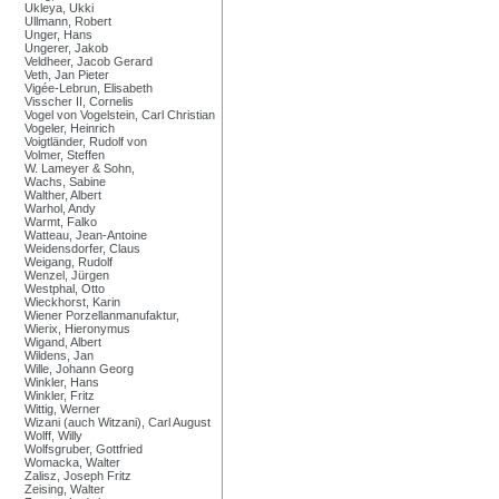
Ukleya, Ukki
Ullmann, Robert
Unger, Hans
Ungerer, Jakob
Veldheer, Jacob Gerard
Veth, Jan Pieter
Vigée-Lebrun, Elisabeth
Visscher II, Cornelis
Vogel von Vogelstein, Carl Christian
Vogeler, Heinrich
Voigtländer, Rudolf von
Volmer, Steffen
W. Lameyer & Sohn,
Wachs, Sabine
Walther, Albert
Warhol, Andy
Warmt, Falko
Watteau, Jean-Antoine
Weidensdorfer, Claus
Weigang, Rudolf
Wenzel, Jürgen
Westphal, Otto
Wieckhorst, Karin
Wiener Porzellanmanufaktur,
Wierix, Hieronymus
Wigand, Albert
Wildens, Jan
Wille, Johann Georg
Winkler, Hans
Winkler, Fritz
Wittig, Werner
Wizani (auch Witzani), Carl August
Wolff, Willy
Wolfsgruber, Gottfried
Womacka, Walter
Zalisz, Joseph Fritz
Zeising, Walter