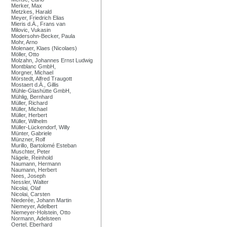
Merker, Max
Metzkes, Harald
Meyer, Friedrich Elias
Mieris d.Ä., Frans van
Milovic, Vukasin
Modersohn-Becker, Paula
Mohr, Arno
Molenaer, Klaes (Nicolaes)
Möller, Otto
Molzahn, Johannes Ernst Ludwig
Montblanc GmbH,
Morgner, Michael
Mörstedt, Alfred Traugott
Mostaert d.Ä., Gillis
Mühle-Glashütte GmbH,
Mühlig, Bernhard
Müller, Richard
Müller, Michael
Müller, Herbert
Müller, Wilhelm
Müller-Lückendorf, Willy
Münter, Gabriele
Münzner, Rolf
Murillo, Bartolomé Esteban
Muschter, Peter
Nägele, Reinhold
Naumann, Hermann
Naumann, Herbert
Nees, Joseph
Nessler, Walter
Nicolai, Olaf
Nicolai, Carsten
Niederée, Johann Martin
Niemeyer, Adelbert
Niemeyer-Holstein, Otto
Normann, Adelsteen
Oertel, Eberhard