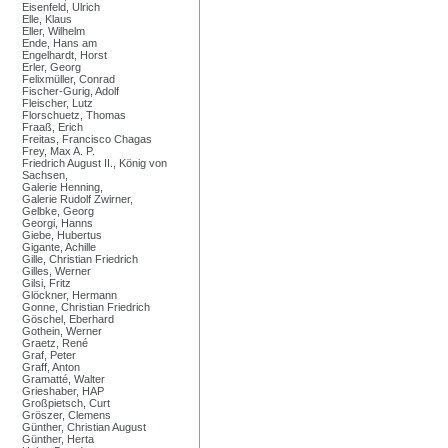
Eisenfeld, Ulrich
Elle, Klaus
Eller, Wilhelm
Ende, Hans am
Engelhardt, Horst
Erler, Georg
Felixmüller, Conrad
Fischer-Gurig, Adolf
Fleischer, Lutz
Florschuetz, Thomas
Fraaß, Erich
Freitas, Francisco Chagas
Frey, Max A. P.
Friedrich August II., König von
Sachsen,
Galerie Henning,
Galerie Rudolf Zwirner,
Gelbke, Georg
Georgi, Hanns
Giebe, Hubertus
Gigante, Achille
Gille, Christian Friedrich
Gilles, Werner
Gilsi, Fritz
Glöckner, Hermann
Gonne, Christian Friedrich
Göschel, Eberhard
Gothein, Werner
Graetz, René
Graf, Peter
Graff, Anton
Gramatté, Walter
Grieshaber, HAP
Großpietsch, Curt
Gröszer, Clemens
Günther, Christian August
Günther, Herta