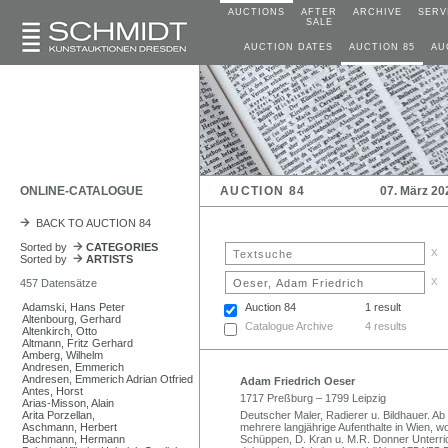
AUCTIONS
AFTER
ARCHIVE
SERV
SALE
AUCTION DATES
AUCTION 85
AU
ONLINE-CATALOGUE
AUCTION 84
07. März 20
BACK TO AUCTION 84
Sorted by
CATEGORIES
x
Sorted by
ARTISTS
x
457 Datensätze
Adamski, Hans Peter
Auction 84
1 result
Altenbourg, Gerhard
Catalogue Archive
4 results
Altenkirch, Otto
Altmann, Fritz Gerhard
Amberg, Wilhelm
Andresen, Emmerich
Andresen, Emmerich Adrian Otfried
Adam Friedrich Oeser
Antes, Horst
1717 Preßburg – 1799 Leipzig
Arias-Misson, Alain
Arita Porzellan,
Deutscher Maler, Radierer u. Bildhauer. 
Aschmann, Herbert
mehrere langjährige Aufenthalte in Wien, 
Bachmann, Hermann
Schüppen, D. Kran u. M.R. Donner Unterrich