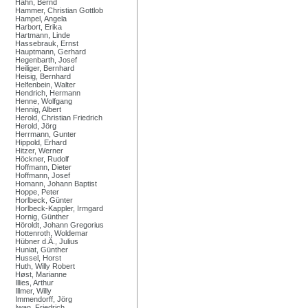
Hahn, Bernd
Hammer, Christian Gottlob
Hampel, Angela
Harbort, Erika
Hartmann, Linde
Hassebrauk, Ernst
Hauptmann, Gerhard
Hegenbarth, Josef
Heiliger, Bernhard
Heisig, Bernhard
Helfenbein, Walter
Hendrich, Hermann
Henne, Wolfgang
Hennig, Albert
Herold, Christian Friedrich
Herold, Jörg
Herrmann, Gunter
Hippold, Erhard
Hitzer, Werner
Höckner, Rudolf
Hoffmann, Dieter
Hoffmann, Josef
Homann, Johann Baptist
Hoppe, Peter
Horlbeck, Günter
Horlbeck-Kappler, Irmgard
Hornig, Günther
Höroldt, Johann Gregorius
Hottenroth, Woldemar
Hübner d.Ä., Julius
Huniat, Günther
Hussel, Horst
Huth, Willy Robert
Høst, Marianne
Illies, Arthur
Illmer, Willy
Immendorff, Jörg
Iwan, Friedrich