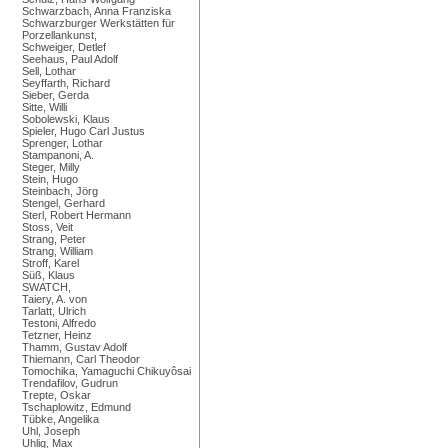
Schwarzbach, Anna Franziska
Schwarzburger Werkstätten für
Porzellankunst,
Schweiger, Detlef
Seehaus, Paul Adolf
Sell, Lothar
Seyffarth, Richard
Sieber, Gerda
Sitte, Willi
Sobolewski, Klaus
Spieler, Hugo Carl Justus
Sprenger, Lothar
Stampanoni, A.
Steger, Milly
Stein, Hugo
Steinbach, Jörg
Stengel, Gerhard
Sterl, Robert Hermann
Stoss, Veit
Strang, Peter
Strang, William
Stroff, Karel
Süß, Klaus
SWATCH,
Taiery, A. von
Tarlatt, Ulrich
Testoni, Alfredo
Tetzner, Heinz
Thamm, Gustav Adolf
Thiemann, Carl Theodor
Tomochika, Yamaguchi Chikuyôsai
Trendafilov, Gudrun
Trepte, Oskar
Tschaplowitz, Edmund
Tübke, Angelika
Uhl, Joseph
Uhlig, Max