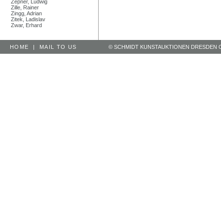
Zepner, Ludwig
Zille, Rainer
Zingg, Adrian
Zitek, Ladislav
Zwar, Erhard
HOME
|
MAIL TO US
© SCHMIDT KUNSTAUKTIONEN DRESDEN