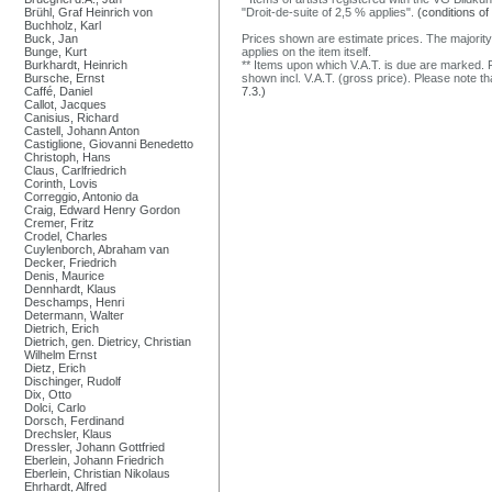
Brühl, Graf Heinrich von
"Droit-de-suite of 2,5 % applies".
(conditions of
Buchholz, Karl
Buck, Jan
Prices shown are estimate prices. The majority
Bunge, Kurt
applies on the item itself.
Burkhardt, Heinrich
** Items upon which V.A.T. is due are marked. F
Bursche, Ernst
shown incl. V.A.T. (gross price). Please note tha
Caffé, Daniel
7.3.)
Callot, Jacques
Canisius, Richard
Castell, Johann Anton
Castiglione, Giovanni Benedetto
Christoph, Hans
Claus, Carlfriedrich
Corinth, Lovis
Correggio, Antonio da
Craig, Edward Henry Gordon
Cremer, Fritz
Crodel, Charles
Cuylenborch, Abraham van
Decker, Friedrich
Denis, Maurice
Dennhardt, Klaus
Deschamps, Henri
Determann, Walter
Dietrich, Erich
Dietrich, gen. Dietricy, Christian
Wilhelm Ernst
Dietz, Erich
Dischinger, Rudolf
Dix, Otto
Dolci, Carlo
Dorsch, Ferdinand
Drechsler, Klaus
Dressler, Johann Gottfried
Eberlein, Johann Friedrich
Eberlein, Christian Nikolaus
Ehrhardt, Alfred