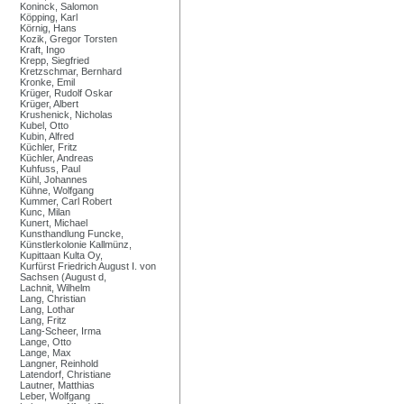
Koninck, Salomon
Köpping, Karl
Körnig, Hans
Kozik, Gregor Torsten
Kraft, Ingo
Krepp, Siegfried
Kretzschmar, Bernhard
Kronke, Emil
Krüger, Rudolf Oskar
Krüger, Albert
Krushenick, Nicholas
Kubel, Otto
Kubin, Alfred
Küchler, Fritz
Küchler, Andreas
Kuhfuss, Paul
Kühl, Johannes
Kühne, Wolfgang
Kummer, Carl Robert
Kunc, Milan
Kunert, Michael
Kunsthandlung Funcke,
Künstlerkolonie Kallmünz,
Kupittaan Kulta Oy,
Kurfürst Friedrich August I. von
Sachsen (August d,
Lachnit, Wilhelm
Lang, Christian
Lang, Lothar
Lang, Fritz
Lang-Scheer, Irma
Lange, Otto
Lange, Max
Langner, Reinhold
Latendorf, Christiane
Lautner, Matthias
Leber, Wolfgang