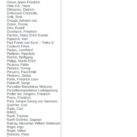
Oeser, Adam Friedrich
Olde d.Ä., Hans
Oltmanns, Dietrich
Orfèvrerie Christofle,
Orlik, Emil
Ostade, Adriaen van
Osten, Osmar
Otto, Rudolf
Overbeck, Friedrich
Pachen, Heinz Erich Günter
Papesch, Karl
Paul Foinet van Eyck – Toiles &
Couleurs Fines,
Paulus, Leonhard
Petitjean, Hippolyte
Petrick, Wolfgang
Philipp, Martin Erich
Picasso, Pablo
Pinheiro, Osmar
Pissarro, Paul Émile
Plenkers, Stefan
Pohle, Friedrich Leon
Poliakoff, Serge
Porzellan-Manufaktur Meissen,
Porzellanmanufaktur Ludwigsburg,
Preller der Jüngere, Friedrich
Press, Friedrich
Prinz Johann Georg von Sachsen,
Querner, Curt
Rade, Carl
RAKO,
Ranft, Thomas
Ranft-Schinke, Dagmar
Rattray, Alexander William Wellwood
Regel, Ingo
Regel, Volker
Reinicke, Peter