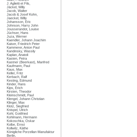
J. Aglietti et Fils,
Jäckel, Willy
Jacob, Walter
Jacob & Josef Kohn,
Jaeckel, Willy
Johansson, Eric
Johnson, Harry John
Jousserandot, Louise
Jüchser, Hans
Juza, Werner
Kaendler, Johann Joachim
Kaiser, Friedrich Peter
Kammerer, Anton Paul
Kandinsky, Wassily
Kaplan, Anatoli
Kasten, Petra
Kastner (Beerkast), Manfred
Kaufmann, Paul
Kaus, Max
Keller, Fritz
Kerbach, Ralf
Kesting, Edmund
Kinder, Hans
Kips, Erich
Kirsten, Theodor
Kleinschmidt, Paul
Klengel, Johann Christian
Klinger, Max
Klotz, Siegfried
Knispel, Ulrich
Kohl, Gottfried
Kohlmann, Hermann
Kokoschka, Oskar
Kolbe, Ernst
Kollwitz, Käthe
Königliche Porzellan-Manufaktur
Berlin,