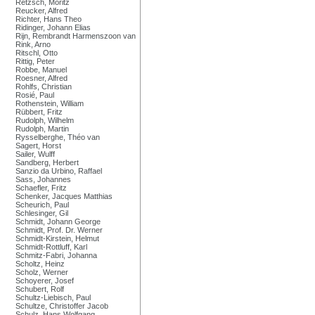
Retzsch, Moritz
Reucker, Alfred
Richter, Hans Theo
Ridinger, Johann Elias
Rijn, Rembrandt Harmenszoon van
Rink, Arno
Ritschl, Otto
Rittig, Peter
Robbe, Manuel
Roesner, Alfred
Rohlfs, Christian
Rosié, Paul
Rothenstein, William
Rübbert, Fritz
Rudolph, Wilhelm
Rudolph, Martin
Rysselberghe, Théo van
Sagert, Horst
Sailer, Wulff
Sandberg, Herbert
Sanzio da Urbino, Raffael
Sass, Johannes
Schaefler, Fritz
Schenker, Jacques Matthias
Scheurich, Paul
Schlesinger, Gil
Schmidt, Johann George
Schmidt, Prof. Dr. Werner
Schmidt-Kirstein, Helmut
Schmidt-Rottluff, Karl
Schmitz-Fabri, Johanna
Scholtz, Heinz
Scholz, Werner
Schoyerer, Josef
Schubert, Rolf
Schultz-Liebisch, Paul
Schultze, Christoffer Jacob
Schulz, Hans Wolfgang