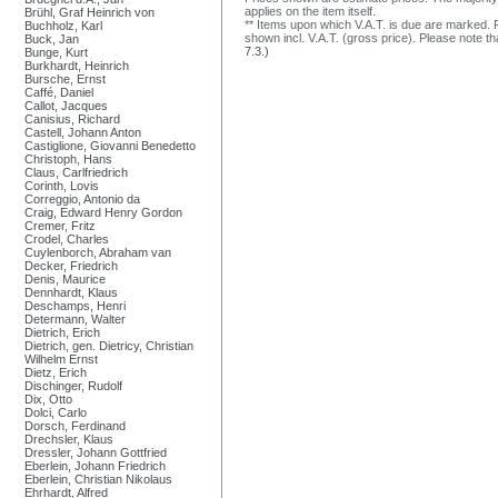
applies on the item itself.
Brühl, Graf Heinrich von
** Items upon which V.A.T. is due are marked. F
Buchholz, Karl
shown incl. V.A.T. (gross price). Please note tha
Buck, Jan
7.3.)
Bunge, Kurt
Burkhardt, Heinrich
Bursche, Ernst
Caffé, Daniel
Callot, Jacques
Canisius, Richard
Castell, Johann Anton
Castiglione, Giovanni Benedetto
Christoph, Hans
Claus, Carlfriedrich
Corinth, Lovis
Correggio, Antonio da
Craig, Edward Henry Gordon
Cremer, Fritz
Crodel, Charles
Cuylenborch, Abraham van
Decker, Friedrich
Denis, Maurice
Dennhardt, Klaus
Deschamps, Henri
Determann, Walter
Dietrich, Erich
Dietrich, gen. Dietricy, Christian
Wilhelm Ernst
Dietz, Erich
Dischinger, Rudolf
Dix, Otto
Dolci, Carlo
Dorsch, Ferdinand
Drechsler, Klaus
Dressler, Johann Gottfried
Eberlein, Johann Friedrich
Eberlein, Christian Nikolaus
Ehrhardt, Alfred