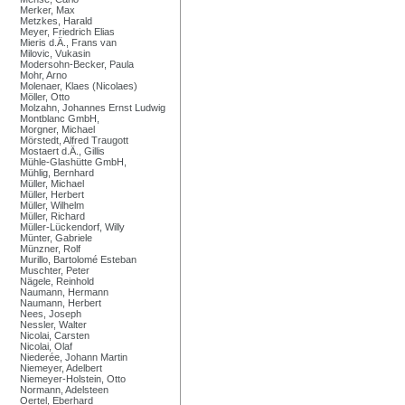
Merker, Max
Metzkes, Harald
Meyer, Friedrich Elias
Mieris d.Ä., Frans van
Milovic, Vukasin
Modersohn-Becker, Paula
Mohr, Arno
Molenaer, Klaes (Nicolaes)
Möller, Otto
Molzahn, Johannes Ernst Ludwig
Montblanc GmbH,
Morgner, Michael
Mörstedt, Alfred Traugott
Mostaert d.Ä., Gillis
Mühle-Glashütte GmbH,
Mühlig, Bernhard
Müller, Michael
Müller, Herbert
Müller, Wilhelm
Müller, Richard
Müller-Lückendorf, Willy
Münter, Gabriele
Münzner, Rolf
Murillo, Bartolomé Esteban
Muschter, Peter
Nägele, Reinhold
Naumann, Hermann
Naumann, Herbert
Nees, Joseph
Nessler, Walter
Nicolai, Carsten
Nicolai, Olaf
Niederée, Johann Martin
Niemeyer, Adelbert
Niemeyer-Holstein, Otto
Normann, Adelsteen
Oertel, Eberhard