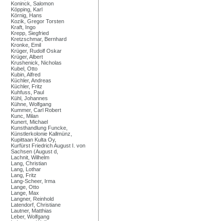
Koninck, Salomon
Köpping, Karl
Körnig, Hans
Kozik, Gregor Torsten
Kraft, Ingo
Krepp, Siegfried
Kretzschmar, Bernhard
Kronke, Emil
Krüger, Rudolf Oskar
Krüger, Albert
Krushenick, Nicholas
Kubel, Otto
Kubin, Alfred
Küchler, Andreas
Küchler, Fritz
Kuhfuss, Paul
Kühl, Johannes
Kühne, Wolfgang
Kummer, Carl Robert
Kunc, Milan
Kunert, Michael
Kunsthandlung Funcke,
Künstlerkolonie Kallmünz,
Kupittaan Kulta Oy,
Kurfürst Friedrich August I. von
Sachsen (August d,
Lachnit, Wilhelm
Lang, Christian
Lang, Lothar
Lang, Fritz
Lang-Scheer, Irma
Lange, Otto
Lange, Max
Langner, Reinhold
Latendorf, Christiane
Lautner, Matthias
Leber, Wolfgang