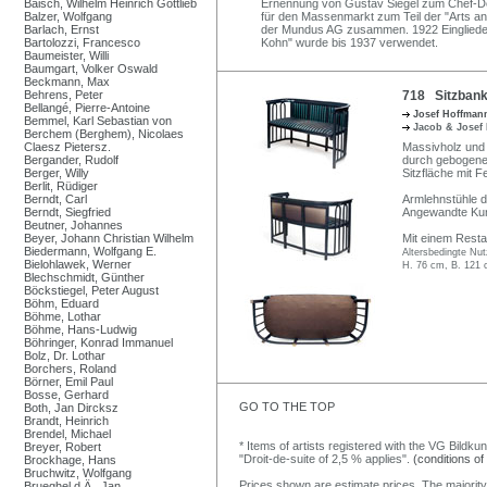
Baisch, Wilhelm Heinrich Gottlieb
Ernennung von Gustav Siegel zum Chef-De
Balzer, Wolfgang
für den Massenmarkt zum Teil der "Arts an
Barlach, Ernst
der Mundus AG zusammen. 1922 Eingliederu
Bartolozzi, Francesco
Kohn" wurde bis 1937 verwendet.
Baumeister, Willi
Baumgart, Volker Oswald
Beckmann, Max
Behrens, Peter
718 Sitzbank
Bellangé, Pierre-Antoine
Josef Hoffma
Bemmel, Karl Sebastian von
Jacob & Jose
Berchem (Berghem), Nicolaes
Claesz Pietersz.
Massivholz und 
Bergander, Rudolf
durch gebogene 
Berger, Willy
Sitzfläche mit 
Berlit, Rüdiger
Berndt, Carl
Armlehnstühle d
Berndt, Siegfried
Angewandte Kun
Beutner, Johannes
Beyer, Johann Christian Wilhelm
Mit einem Rest
Biedermann, Wolfgang E.
Altersbedingte Nu
Bielohlawek, Werner
H. 76 cm, B. 121 
Blechschmidt, Günther
Böckstiegel, Peter August
Böhm, Eduard
Böhme, Lothar
Böhme, Hans-Ludwig
Böhringer, Konrad Immanuel
Bolz, Dr. Lothar
Borchers, Roland
Börner, Emil Paul
Bosse, Gerhard
GO TO THE TOP
Both, Jan Dircksz
Brandt, Heinrich
Brendel, Michael
* Items of artists registered with the VG Bildku
Breyer, Robert
"Droit-de-suite of 2,5 % applies".
(conditions of
Brockhage, Hans
Bruchwitz, Wolfgang
Prices shown are estimate prices. The majority
Brueghel d.Ä., Jan