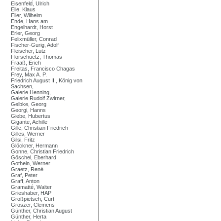
Eisenfeld, Ulrich
Elle, Klaus
Eller, Wilhelm
Ende, Hans am
Engelhardt, Horst
Erler, Georg
Felixmüller, Conrad
Fischer-Gurig, Adolf
Fleischer, Lutz
Florschuetz, Thomas
Fraaß, Erich
Freitas, Francisco Chagas
Frey, Max A. P.
Friedrich August II., König von
Sachsen,
Galerie Henning,
Galerie Rudolf Zwirner,
Gelbke, Georg
Georgi, Hanns
Giebe, Hubertus
Gigante, Achille
Gille, Christian Friedrich
Gilles, Werner
Gilsi, Fritz
Glöckner, Hermann
Gonne, Christian Friedrich
Göschel, Eberhard
Gothein, Werner
Graetz, René
Graf, Peter
Graff, Anton
Gramatté, Walter
Grieshaber, HAP
Großpietsch, Curt
Gröszer, Clemens
Günther, Christian August
Günther, Herta