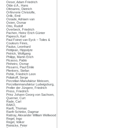
Oeser, Adam Friedrich
Olde d.Ä., Hans
Oltmanns, Dietrich
Orfèvrerie Christofle,
Orlik, Emil
Ostade, Adriaen van
Osten, Osmar
Otto, Rudolf
Overbeck, Friedrich
Pachen, Heinz Erich Günter
Papesch, Karl
Paul Foinet van Eyck – Toiles &
Couleurs Fines,
Paulus, Leonhard
Petitjean, Hippolyte
Petrick, Wolfgang
Philipp, Martin Erich
Picasso, Pablo
Pinheiro, Osmar
Pissarro, Paul Émile
Plenkers, Stefan
Pohle, Friedrich Leon
Poliakoff, Serge
Porzellan-Manufaktur Meissen,
Porzellanmanufaktur Ludwigsburg,
Preller der Jüngere, Friedrich
Press, Friedrich
Prinz Johann Georg von Sachsen,
Querner, Curt
Rade, Carl
RAKO,
Ranft, Thomas
Ranft-Schinke, Dagmar
Rattray, Alexander William Wellwood
Regel, Ingo
Regel, Volker
Reinicke, Peter