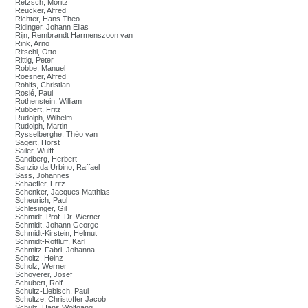
Retzsch, Moritz
Reucker, Alfred
Richter, Hans Theo
Ridinger, Johann Elias
Rijn, Rembrandt Harmenszoon van
Rink, Arno
Ritschl, Otto
Rittig, Peter
Robbe, Manuel
Roesner, Alfred
Rohlfs, Christian
Rosié, Paul
Rothenstein, William
Rübbert, Fritz
Rudolph, Wilhelm
Rudolph, Martin
Rysselberghe, Théo van
Sagert, Horst
Sailer, Wulff
Sandberg, Herbert
Sanzio da Urbino, Raffael
Sass, Johannes
Schaefler, Fritz
Schenker, Jacques Matthias
Scheurich, Paul
Schlesinger, Gil
Schmidt, Prof. Dr. Werner
Schmidt, Johann George
Schmidt-Kirstein, Helmut
Schmidt-Rottluff, Karl
Schmitz-Fabri, Johanna
Scholtz, Heinz
Scholz, Werner
Schoyerer, Josef
Schubert, Rolf
Schultz-Liebisch, Paul
Schultze, Christoffer Jacob
Schulz, Hans Wolfgang