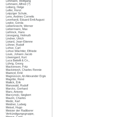
Lehmann, Wolfgang
Lehmann, Alfred (?)
Leiberg, Helge
Leifer, Horst
Leipziger Schule,
Lens, Andries Cornelis
Leonhardi, Eduard Emil August
Lepke, Gerda
Lieberknecht, Werner
Liebermann, Max
Liefrinck, Hans
Liesegang, Helmuth
Lindner, Ulrich
Liotard, Jean-Etienne
Löhner, Rudolf
Lohse, Carl
Lohse-Wächtler, Elfriede
Louis, Johann Jacob
Löwengard, Kurt
Luca Battelli & Cn.,
Lührig, Georg
Mackensen, Fritz
Mackintosh, Charles Rennie
Maetzel, Emil
Magnússon, Ari Alexander Ergis
Magritte, René
Mailick, Erik
Manuwald, Rudolf
Marcks, Gerhard
Maro, Antonio
Marzynski, Siegbert
Maurin, Charles
Mediz, Karl
Meidner, Ludwig
Meisel, Hugo
Meister der Radiborer
Verkündigungsgruppe,
Mense, Carlo