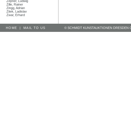
Zepner, Ludwig
Zille, Rainer
Zingg, Adrian
Zitek, Ladislav
Zwar, Erhard
HOME
|
MAIL TO US
© SCHMIDT KUNSTAUKTIONEN DRESDEN