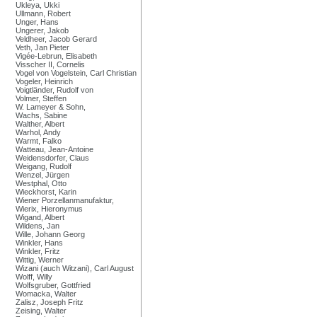
Ukleya, Ukki
Ullmann, Robert
Unger, Hans
Ungerer, Jakob
Veldheer, Jacob Gerard
Veth, Jan Pieter
Vigée-Lebrun, Elisabeth
Visscher II, Cornelis
Vogel von Vogelstein, Carl Christian
Vogeler, Heinrich
Voigtländer, Rudolf von
Volmer, Steffen
W. Lameyer & Sohn,
Wachs, Sabine
Walther, Albert
Warhol, Andy
Warmt, Falko
Watteau, Jean-Antoine
Weidensdorfer, Claus
Weigang, Rudolf
Wenzel, Jürgen
Westphal, Otto
Wieckhorst, Karin
Wiener Porzellanmanufaktur,
Wierix, Hieronymus
Wigand, Albert
Wildens, Jan
Wille, Johann Georg
Winkler, Hans
Winkler, Fritz
Wittig, Werner
Wizani (auch Witzani), Carl August
Wolff, Willy
Wolfsgruber, Gottfried
Womacka, Walter
Zalisz, Joseph Fritz
Zeising, Walter