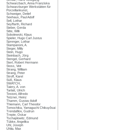
Schwarzbach, Anna Franziska
Schwarzburger Werkstätten für
Porzellankunst,
Schweiger, Detlef
Seehaus, Paul Adolf
Sell, Lothar
Seyffarth, Richard
Sieber, Gerda
Sitte, Willi
Sobolewski, Klaus
Spieler, Hugo Carl Justus
Sprenger, Lothar
Stampanoni, A.
Steger, Milly
Stein, Hugo
Steinbach, Jörg
Stengel, Gerhard
Sterl, Robert Hermann
Stoss, Veit
Strang, William
Strang, Peter
Stroff, Karel
Süß, Klaus
SWATCH,
Taiery, A. von
Tarlatt, Ulrich
Testoni, Alfredo
Tetzner, Heinz
Thamm, Gustav Adolf
Thiemann, Carl Theodor
Tomochika, Yamaguchi Chikuyôsai
Trendafilov, Gudrun
Trepte, Oskar
Tschaplowitz, Edmund
Tübke, Angelika
Uhl, Joseph
Uhlig, Max