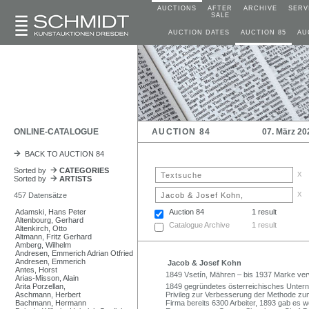
AUCTIONS
AFTER
ARCHIVE
SERV
SALE
AUCTION DATES
AUCTION 85
AU
ONLINE-CATALOGUE
AUCTION 84
07. März 20
BACK TO AUCTION 84
Sorted by
CATEGORIES
x
Sorted by
ARTISTS
x
457 Datensätze
Adamski, Hans Peter
Auction 84
1 result
Altenbourg, Gerhard
Catalogue Archive
1 result
Altenkirch, Otto
Altmann, Fritz Gerhard
Amberg, Wilhelm
Andresen, Emmerich Adrian Otfried
Andresen, Emmerich
Jacob & Josef Kohn
Antes, Horst
1849 Vsetín, Mähren – bis 1937 Marke ve
Arias-Misson, Alain
Arita Porzellan,
1849 gegründetes österreichisches Untern
Aschmann, Herbert
Privileg zur Verbesserung der Methode zum
Bachmann, Hermann
Firma bereits 6300 Arbeiter, 1893 gab es w