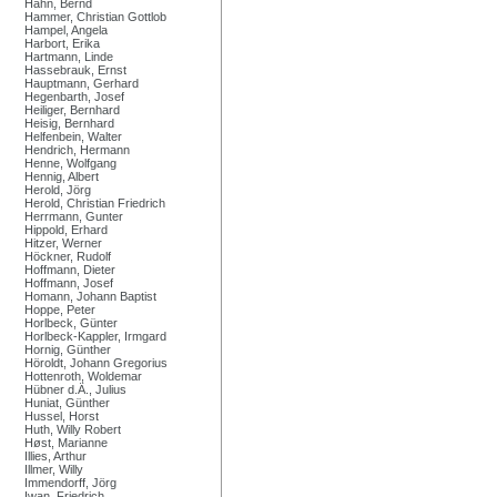
Hahn, Bernd
Hammer, Christian Gottlob
Hampel, Angela
Harbort, Erika
Hartmann, Linde
Hassebrauk, Ernst
Hauptmann, Gerhard
Hegenbarth, Josef
Heiliger, Bernhard
Heisig, Bernhard
Helfenbein, Walter
Hendrich, Hermann
Henne, Wolfgang
Hennig, Albert
Herold, Jörg
Herold, Christian Friedrich
Herrmann, Gunter
Hippold, Erhard
Hitzer, Werner
Höckner, Rudolf
Hoffmann, Dieter
Hoffmann, Josef
Homann, Johann Baptist
Hoppe, Peter
Horlbeck, Günter
Horlbeck-Kappler, Irmgard
Hornig, Günther
Höroldt, Johann Gregorius
Hottenroth, Woldemar
Hübner d.Ä., Julius
Huniat, Günther
Hussel, Horst
Huth, Willy Robert
Høst, Marianne
Illies, Arthur
Illmer, Willy
Immendorff, Jörg
Iwan, Friedrich