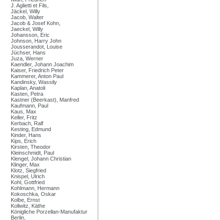
J. Aglietti et Fils,
Jäckel, Willy
Jacob, Walter
Jacob & Josef Kohn,
Jaeckel, Willy
Johansson, Eric
Johnson, Harry John
Jousserandot, Louise
Jüchser, Hans
Juza, Werner
Kaendler, Johann Joachim
Kaiser, Friedrich Peter
Kammerer, Anton Paul
Kandinsky, Wassily
Kaplan, Anatoli
Kasten, Petra
Kastner (Beerkast), Manfred
Kaufmann, Paul
Kaus, Max
Keller, Fritz
Kerbach, Ralf
Kesting, Edmund
Kinder, Hans
Kips, Erich
Kirsten, Theodor
Kleinschmidt, Paul
Klengel, Johann Christian
Klinger, Max
Klotz, Siegfried
Knispel, Ulrich
Kohl, Gottfried
Kohlmann, Hermann
Kokoschka, Oskar
Kolbe, Ernst
Kollwitz, Käthe
Königliche Porzellan-Manufaktur
Berlin,