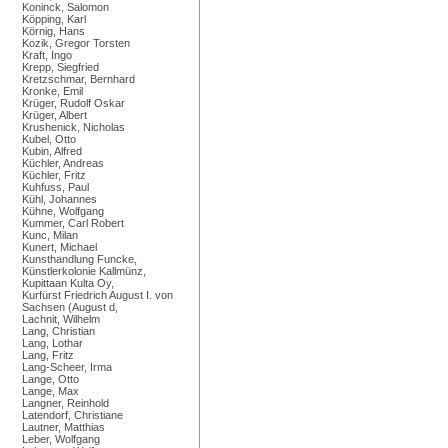
Koninck, Salomon
Köpping, Karl
Körnig, Hans
Kozik, Gregor Torsten
Kraft, Ingo
Krepp, Siegfried
Kretzschmar, Bernhard
Kronke, Emil
Krüger, Rudolf Oskar
Krüger, Albert
Krushenick, Nicholas
Kubel, Otto
Kubin, Alfred
Küchler, Andreas
Küchler, Fritz
Kuhfuss, Paul
Kühl, Johannes
Kühne, Wolfgang
Kummer, Carl Robert
Kunc, Milan
Kunert, Michael
Kunsthandlung Funcke,
Künstlerkolonie Kallmünz,
Kupittaan Kulta Oy,
Kurfürst Friedrich August I. von
Sachsen (August d,
Lachnit, Wilhelm
Lang, Christian
Lang, Lothar
Lang, Fritz
Lang-Scheer, Irma
Lange, Otto
Lange, Max
Langner, Reinhold
Latendorf, Christiane
Lautner, Matthias
Leber, Wolfgang