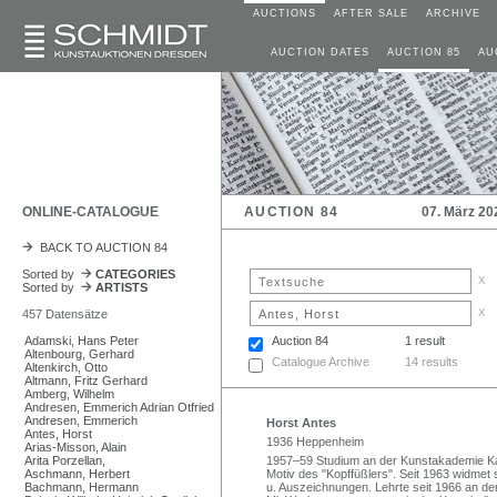
AUCTIONS
AFTER SALE
ARCHIVE
AUCTION DATES
AUCTION 85
AU
ONLINE-CATALOGUE
AUCTION 84
07. März 20
BACK TO AUCTION 84
Sorted by
CATEGORIES
x
Sorted by
ARTISTS
x
457 Datensätze
Adamski, Hans Peter
Auction 84
1 result
Altenbourg, Gerhard
Catalogue Archive
14 results
Altenkirch, Otto
Altmann, Fritz Gerhard
Amberg, Wilhelm
Andresen, Emmerich Adrian Otfried
Andresen, Emmerich
Horst Antes
Antes, Horst
1936 Heppenheim
Arias-Misson, Alain
Arita Porzellan,
1957–59 Studium an der Kunstakademie Ka
Aschmann, Herbert
Motiv des "Kopffüßlers". Seit 1963 widmet s
Bachmann, Hermann
u. Auszeichnungen. Lehrte seit 1966 an der