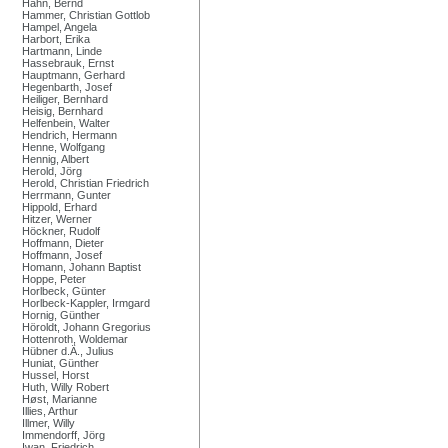
Hahn, Bernd
Hammer, Christian Gottlob
Hampel, Angela
Harbort, Erika
Hartmann, Linde
Hassebrauk, Ernst
Hauptmann, Gerhard
Hegenbarth, Josef
Heiliger, Bernhard
Heisig, Bernhard
Helfenbein, Walter
Hendrich, Hermann
Henne, Wolfgang
Hennig, Albert
Herold, Jörg
Herold, Christian Friedrich
Herrmann, Gunter
Hippold, Erhard
Hitzer, Werner
Höckner, Rudolf
Hoffmann, Dieter
Hoffmann, Josef
Homann, Johann Baptist
Hoppe, Peter
Horlbeck, Günter
Horlbeck-Kappler, Irmgard
Hornig, Günther
Höroldt, Johann Gregorius
Hottenroth, Woldemar
Hübner d.Ä., Julius
Huniat, Günther
Hussel, Horst
Huth, Willy Robert
Høst, Marianne
Illies, Arthur
Illmer, Willy
Immendorff, Jörg
Iwan, Friedrich