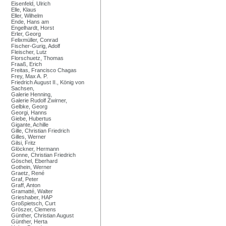
Eisenfeld, Ulrich
Elle, Klaus
Eller, Wilhelm
Ende, Hans am
Engelhardt, Horst
Erler, Georg
Felixmüller, Conrad
Fischer-Gurig, Adolf
Fleischer, Lutz
Florschuetz, Thomas
Fraaß, Erich
Freitas, Francisco Chagas
Frey, Max A. P.
Friedrich August II., König von
Sachsen,
Galerie Henning,
Galerie Rudolf Zwirner,
Gelbke, Georg
Georgi, Hanns
Giebe, Hubertus
Gigante, Achille
Gille, Christian Friedrich
Gilles, Werner
Gilsi, Fritz
Glöckner, Hermann
Gonne, Christian Friedrich
Göschel, Eberhard
Gothein, Werner
Graetz, René
Graf, Peter
Graff, Anton
Gramatté, Walter
Grieshaber, HAP
Großpietsch, Curt
Gröszer, Clemens
Günther, Christian August
Günther, Herta