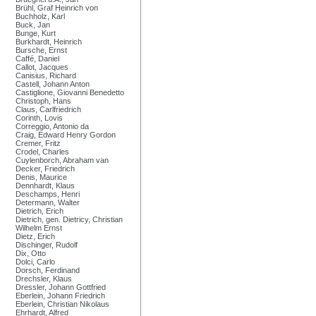
Brühl, Graf Heinrich von
Buchholz, Karl
Buck, Jan
Bunge, Kurt
Burkhardt, Heinrich
Bursche, Ernst
Caffé, Daniel
Callot, Jacques
Canisius, Richard
Castell, Johann Anton
Castiglione, Giovanni Benedetto
Christoph, Hans
Claus, Carlfriedrich
Corinth, Lovis
Correggio, Antonio da
Craig, Edward Henry Gordon
Cremer, Fritz
Crodel, Charles
Cuylenborch, Abraham van
Decker, Friedrich
Denis, Maurice
Dennhardt, Klaus
Deschamps, Henri
Determann, Walter
Dietrich, Erich
Dietrich, gen. Dietricy, Christian
Wilhelm Ernst
Dietz, Erich
Dischinger, Rudolf
Dix, Otto
Dolci, Carlo
Dorsch, Ferdinand
Drechsler, Klaus
Dressler, Johann Gottfried
Eberlein, Johann Friedrich
Eberlein, Christian Nikolaus
Ehrhardt, Alfred