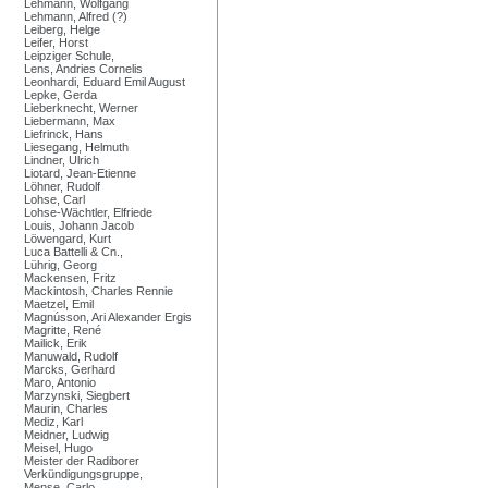
Lehmann, Wolfgang
Lehmann, Alfred (?)
Leiberg, Helge
Leifer, Horst
Leipziger Schule,
Lens, Andries Cornelis
Leonhardi, Eduard Emil August
Lepke, Gerda
Lieberknecht, Werner
Liebermann, Max
Liefrinck, Hans
Liesegang, Helmuth
Lindner, Ulrich
Liotard, Jean-Etienne
Löhner, Rudolf
Lohse, Carl
Lohse-Wächtler, Elfriede
Louis, Johann Jacob
Löwengard, Kurt
Luca Battelli & Cn.,
Lührig, Georg
Mackensen, Fritz
Mackintosh, Charles Rennie
Maetzel, Emil
Magnússon, Ari Alexander Ergis
Magritte, René
Mailick, Erik
Manuwald, Rudolf
Marcks, Gerhard
Maro, Antonio
Marzynski, Siegbert
Maurin, Charles
Mediz, Karl
Meidner, Ludwig
Meisel, Hugo
Meister der Radiborer
Verkündigungsgruppe,
Mense, Carlo