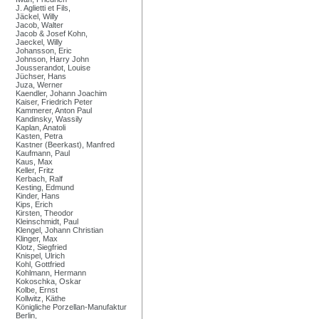
J. Aglietti et Fils,
Jäckel, Willy
Jacob, Walter
Jacob & Josef Kohn,
Jaeckel, Willy
Johansson, Eric
Johnson, Harry John
Jousserandot, Louise
Jüchser, Hans
Juza, Werner
Kaendler, Johann Joachim
Kaiser, Friedrich Peter
Kammerer, Anton Paul
Kandinsky, Wassily
Kaplan, Anatoli
Kasten, Petra
Kastner (Beerkast), Manfred
Kaufmann, Paul
Kaus, Max
Keller, Fritz
Kerbach, Ralf
Kesting, Edmund
Kinder, Hans
Kips, Erich
Kirsten, Theodor
Kleinschmidt, Paul
Klengel, Johann Christian
Klinger, Max
Klotz, Siegfried
Knispel, Ulrich
Kohl, Gottfried
Kohlmann, Hermann
Kokoschka, Oskar
Kolbe, Ernst
Kollwitz, Käthe
Königliche Porzellan-Manufaktur
Berlin,