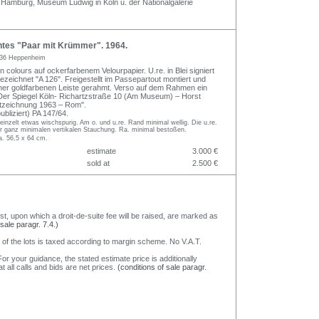
e Hamburg, Museum Ludwig in Köln u. der Nationalgalerie
tes "Paar mit Krümmer". 1964.
36 Heppenheim
n colours auf ockerfarbenem Velourpapier. U.re. in Blei signiert
ezeichnet "A 126". Freigestellt im Passepartout montiert und
einer goldfarbenen Leiste gerahmt. Verso auf dem Rahmen ein
 Der Spiegel Köln- Richartzstraße 10 (Am Museum) – Horst
ftzeichnung 1963 – Rom".
bliziert) PA 147/64.
einzelt etwas wischspurig. Am o. und u.re. Rand minimal wellig. Die u.re.
er ganz minimalen vertikalen Stauchung. Ra. minimal bestoßen.
a. 56,5 x 64 cm.
estimate
3.000 €
sold at
2.500 €
nst, upon which a droit-de-suite fee will be raised, are marked as
 sale paragr. 7.4.)
 of the lots is taxed according to margin scheme. No V.A.T.
or your guidance, the stated estimate price is additionally
t all calls and bids are net prices.
(conditions of sale paragr.