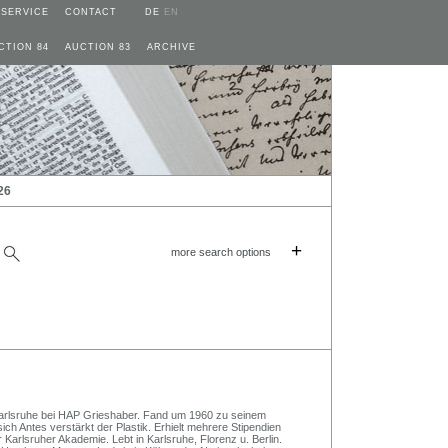
SERVICE
CONTACT
DE
EN
CTION 84
AUCTION 83
ARCHIVE
26
+
more search options
rlsruhe bei HAP Grieshaber. Fand um 1960 zu seinem
ich Antes verstärkt der Plastik. Erhielt mehrere Stipendien
 Karlsruher Akademie. Lebt in Karlsruhe, Florenz u. Berlin.