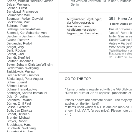
Baisch, Wilhelm Heinrich Gottlieb
Mit Werken vertreten u.a. in der Kunsthall
Balzer, Wolfgang
Berlin.
Barlach, Ernst
Bartolozzi, Francesco
Baumeister, Willi
Baumgart, Volker Oswald
351 Horst An
Beckmann, Max
Horst Antes
19
Behrens, Peter
Bellangé, Pierre-Antoine
Pastel crayons i
Bemmel, Karl Sebastian von
"antes". Verso b
Berchem (Berghem), Nicolaes
hinter Glas in 
Claesz Pietersz.
Schild "Galerie
Bergander, Rudolf
Antes – Farbsti
Berger, Willy
WVZ Antes (unpu
Berlit, Rüdiger
Technikbedingt ver
Berndt, Carl
Blattkante mit ein
Berndt, Siegfried
32,3 x 40,2 cm, R
Beutner, Johannes
Beyer, Johann Christian Wilhelm
Biedermann, Wolfgang E.
Bielohlawek, Werner
Blechschmidt, Günther
Böckstiegel, Peter August
GO TO THE TOP
Böhm, Eduard
Böhme, Lothar
Böhme, Hans-Ludwig
* Items of artists registered with the VG Bildku
Böhringer, Konrad Immanuel
"Droit-de-suite of 2,5 % applies".
(conditions of
Bolz, Dr. Lothar
Borchers, Roland
Prices shown are estimate prices. The majority
Börner, Emil Paul
applies on the item itself.
Bosse, Gerhard
** Items upon which V.A.T. is due are marked. F
Both, Jan Dircksz
shown incl. V.A.T. (gross price). Please note tha
Brandt, Heinrich
7.3.)
Brendel, Michael
Breyer, Robert
Brockhage, Hans
Bruchwitz, Wolfgang
Brueghel d.Ä., Jan