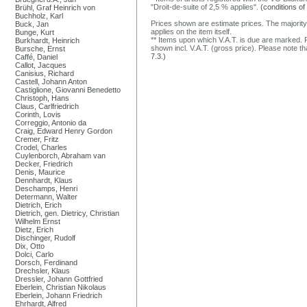
"Droit-de-suite of 2,5 % applies".
(conditions of
Brühl, Graf Heinrich von
Buchholz, Karl
Prices shown are estimate prices. The majority
Buck, Jan
applies on the item itself.
Bunge, Kurt
** Items upon which V.A.T. is due are marked. F
Burkhardt, Heinrich
shown incl. V.A.T. (gross price). Please note tha
Bursche, Ernst
7.3.)
Caffé, Daniel
Callot, Jacques
Canisius, Richard
Castell, Johann Anton
Castiglione, Giovanni Benedetto
Christoph, Hans
Claus, Carlfriedrich
Corinth, Lovis
Correggio, Antonio da
Craig, Edward Henry Gordon
Cremer, Fritz
Crodel, Charles
Cuylenborch, Abraham van
Decker, Friedrich
Denis, Maurice
Dennhardt, Klaus
Deschamps, Henri
Determann, Walter
Dietrich, Erich
Dietrich, gen. Dietricy, Christian
Wilhelm Ernst
Dietz, Erich
Dischinger, Rudolf
Dix, Otto
Dolci, Carlo
Dorsch, Ferdinand
Drechsler, Klaus
Dressler, Johann Gottfried
Eberlein, Christian Nikolaus
Eberlein, Johann Friedrich
Ehrhardt, Alfred