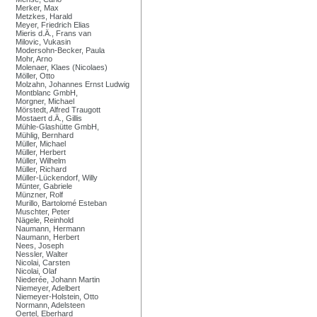
Merker, Max
Metzkes, Harald
Meyer, Friedrich Elias
Mieris d.Ä., Frans van
Milovic, Vukasin
Modersohn-Becker, Paula
Mohr, Arno
Molenaer, Klaes (Nicolaes)
Möller, Otto
Molzahn, Johannes Ernst Ludwig
Montblanc GmbH,
Morgner, Michael
Mörstedt, Alfred Traugott
Mostaert d.Ä., Gillis
Mühle-Glashütte GmbH,
Mühlig, Bernhard
Müller, Michael
Müller, Herbert
Müller, Wilhelm
Müller, Richard
Müller-Lückendorf, Willy
Münter, Gabriele
Münzner, Rolf
Murillo, Bartolomé Esteban
Muschter, Peter
Nägele, Reinhold
Naumann, Hermann
Naumann, Herbert
Nees, Joseph
Nessler, Walter
Nicolai, Carsten
Nicolai, Olaf
Niederée, Johann Martin
Niemeyer, Adelbert
Niemeyer-Holstein, Otto
Normann, Adelsteen
Oertel, Eberhard