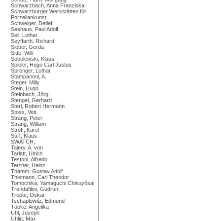
Schwarzbach, Anna Franziska
Schwarzburger Werkstätten für
Porzellankunst,
Schweiger, Detlef
Seehaus, Paul Adolf
Sell, Lothar
Seyffarth, Richard
Sieber, Gerda
Sitte, Willi
Sobolewski, Klaus
Spieler, Hugo Carl Justus
Sprenger, Lothar
Stampanoni, A.
Steger, Milly
Stein, Hugo
Steinbach, Jörg
Stengel, Gerhard
Sterl, Robert Hermann
Stoss, Veit
Strang, Peter
Strang, William
Stroff, Karel
Süß, Klaus
SWATCH,
Taiery, A. von
Tarlatt, Ulrich
Testoni, Alfredo
Tetzner, Heinz
Thamm, Gustav Adolf
Thiemann, Carl Theodor
Tomochika, Yamaguchi Chikuyôsai
Trendafilov, Gudrun
Trepte, Oskar
Tschaplowitz, Edmund
Tübke, Angelika
Uhl, Joseph
Uhlig, Max