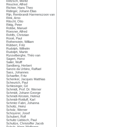
Retzsch, Moritz
Reucker, Alfred
Richter, Hans Theo
Ridinger, Johann Elias
Rijn, Rembrandt Harmenszoon van
Rink, Arno
Ritschl, Otto
Rittig, Peter
Robbe, Manuel
Roesner, Alfred
Rohlfs, Christian
Rosié, Paul
Rothenstein, William
Rübbert, Fritz
Rudolph, Wilhelm
Rudolph, Martin
Rysselberghe, Théo van
Sagert, Horst
Sailer, Wulff
Sandberg, Herbert
Sanzio da Urbino, Raffael
Sass, Johannes
Schaefler, Fritz
Schenker, Jacques Matthias
Scheurich, Paul
Schlesinger, Gil
Schmidt, Prof. Dr. Werner
Schmidt, Johann George
Schmidt-Kirstein, Helmut
Schmidt-Rottluff, Karl
Schmitz-Fabri, Johanna
Scholtz, Heinz
Scholz, Werner
Schoyerer, Josef
Schubert, Rolf
Schultz-Liebisch, Paul
Schultze, Christoffer Jacob
Schulz, Hans Wolfgang