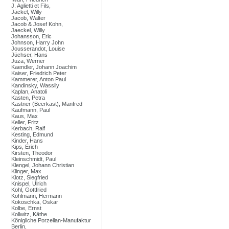
J. Aglietti et Fils,
Jäckel, Willy
Jacob, Walter
Jacob & Josef Kohn,
Jaeckel, Willy
Johansson, Eric
Johnson, Harry John
Jousserandot, Louise
Jüchser, Hans
Juza, Werner
Kaendler, Johann Joachim
Kaiser, Friedrich Peter
Kammerer, Anton Paul
Kandinsky, Wassily
Kaplan, Anatoli
Kasten, Petra
Kastner (Beerkast), Manfred
Kaufmann, Paul
Kaus, Max
Keller, Fritz
Kerbach, Ralf
Kesting, Edmund
Kinder, Hans
Kips, Erich
Kirsten, Theodor
Kleinschmidt, Paul
Klengel, Johann Christian
Klinger, Max
Klotz, Siegfried
Knispel, Ulrich
Kohl, Gottfried
Kohlmann, Hermann
Kokoschka, Oskar
Kolbe, Ernst
Kollwitz, Käthe
Königliche Porzellan-Manufaktur
Berlin,