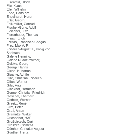
Eisenfeld, Ulrich
Elle, Klaus
Eller, Wilhelm
Ende, Hans am
Engelhardt, Horst
Erler, Georg
Felixmüller, Conrad
Fischer-Gurig, Adolf
Fleischer, Lutz
Florschuetz, Thomas
Fraaß, Erich
Freitas, Francisco Chagas
Frey, Max A. P.
Friedrich August II., König von
Sachsen,
Galerie Henning,
Galerie Rudolf Zwirner,
Gelbke, Georg
Georgi, Hanns
Giebe, Hubertus
Gigante, Achille
Gille, Christian Friedrich
Gilles, Werner
Gilsi, Fritz
Glöckner, Hermann
Gonne, Christian Friedrich
Göschel, Eberhard
Gothein, Werner
Graetz, René
Graf, Peter
Graff, Anton
Gramatté, Walter
Grieshaber, HAP
Großpietsch, Curt
Gröszer, Clemens
Günther, Christian August
Günther, Herta