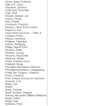
Oeser, Adam Friedrich
Olde d.Ä., Hans
Oltmanns, Dietrich
Orfèvrerie Christofle,
Orlik, Emil
Ostade, Adriaen van
Osten, Osmar
Otto, Rudolf
Overbeck, Friedrich
Pachen, Heinz Erich Günter
Papesch, Karl
Paul Foinet van Eyck – Toiles &
Couleurs Fines,
Paulus, Leonhard
Petitjean, Hippolyte
Petrick, Wolfgang
Philipp, Martin Erich
Picasso, Pablo
Pinheiro, Osmar
Pissarro, Paul Émile
Plenkers, Stefan
Pohle, Friedrich Leon
Poliakoff, Serge
Porzellan-Manufaktur Meissen,
Porzellanmanufaktur Ludwigsburg,
Preller der Jüngere, Friedrich
Press, Friedrich
Prinz Johann Georg von Sachsen,
Querner, Curt
Rade, Carl
RAKO,
Ranft, Thomas
Ranft-Schinke, Dagmar
Rattray, Alexander William Wellwood
Regel, Volker
Regel, Ingo
Reinicke, Peter