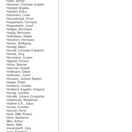
Hahn, Bernd
Hammer, Christian Gottlob
Hampel, Angela
Harbort, Erika
Hartmann, Linde
Hassebrauk, Ernst
Hauptmann, Gerhard
Hegenbarth, Josef
Heiliger, Bernhard
Heisig, Bernhard
Helfenbein, Walter
Hendrich, Hermann
Henne, Wolfgang
Hennig, Albert
Herold, Christian Friedrich
Herold, Jörg
Herrmann, Gunter
Hippold, Erhard
Hitzer, Werner
Höckner, Rudolf
Hoffmann, Dieter
Hoffmann, Josef
Homann, Johann Baptist
Hoppe, Peter
Horlbeck, Günter
Horlbeck-Kappler, Irmgard
Hornig, Günther
Höroldt, Johann Gregorius
Hottenroth, Woldemar
Hübner d.Ä., Julius
Huniat, Günther
Hussel, Horst
Huth, Willy Robert
Høst, Marianne
Illies, Arthur
Illmer, Willy
Immendorff, Jörg
Iwan, Friedrich