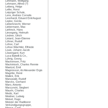
Lehmann, Wolfgang
Lehmann, Alfred (?)
Leiberg, Helge
Leifer, Horst
Leipziger Schule,
Lens, Andries Cornelis
Leonhardi, Eduard Emil August
Lepke, Gerda
Lieberknecht, Werner
Liebermann, Max
Liefrinck, Hans
Liesegang, Helmuth
Lindner, Ulrich
Liotard, Jean-Etienne
Löhner, Rudolf
Lohse, Carl
Lohse-Wächtler, Elfriede
Louis, Johann Jacob
Löwengard, Kurt
Luca Battelli & Cn.,
Lührig, Georg
Mackensen, Fritz
Mackintosh, Charles Rennie
Maetzel, Emil
Magnússon, Ari Alexander Ergis
Magritte, René
Mailick, Erik
Manuwald, Rudolf
Marcks, Gerhard
Maro, Antonio
Marzynski, Siegbert
Maurin, Charles
Mediz, Karl
Meidner, Ludwig
Meisel, Hugo
Meister der Radiborer
Verkündigungsgruppe,
Mense, Carlo