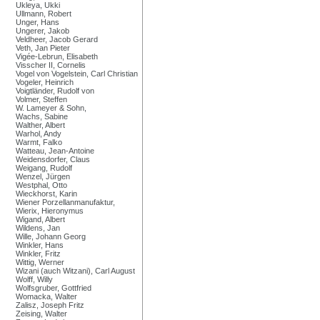
Ukleya, Ukki
Ullmann, Robert
Unger, Hans
Ungerer, Jakob
Veldheer, Jacob Gerard
Veth, Jan Pieter
Vigée-Lebrun, Elisabeth
Visscher II, Cornelis
Vogel von Vogelstein, Carl Christian
Vogeler, Heinrich
Voigtländer, Rudolf von
Volmer, Steffen
W. Lameyer & Sohn,
Wachs, Sabine
Walther, Albert
Warhol, Andy
Warmt, Falko
Watteau, Jean-Antoine
Weidensdorfer, Claus
Weigang, Rudolf
Wenzel, Jürgen
Westphal, Otto
Wieckhorst, Karin
Wiener Porzellanmanufaktur,
Wierix, Hieronymus
Wigand, Albert
Wildens, Jan
Wille, Johann Georg
Winkler, Hans
Winkler, Fritz
Wittig, Werner
Wizani (auch Witzani), Carl August
Wolff, Willy
Wolfsgruber, Gottfried
Womacka, Walter
Zalisz, Joseph Fritz
Zeising, Walter