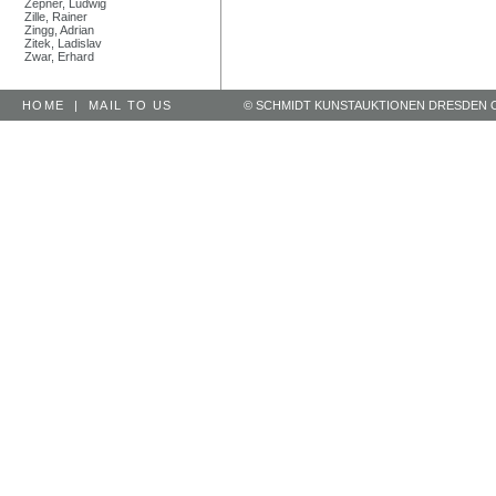
Zepner, Ludwig
Zille, Rainer
Zingg, Adrian
Zitek, Ladislav
Zwar, Erhard
HOME
|
MAIL TO US
© SCHMIDT KUNSTAUKTIONEN DRESDEN