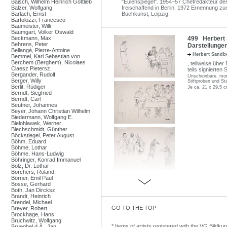
Baisch, Wilhelm Heinrich Gottlieb
"Eulenspiegel". 1954–57 Chefredakteur der 
Balzer, Wolfgang
freischaffend in Berlin. 1972 Ernennung z
Barlach, Ernst
Buchkunst, Leipzig.
Bartolozzi, Francesco
Baumeister, Willi
Baumgart, Volker Oswald
Beckmann, Max
499 Herbert 
Behrens, Peter
Darstellungen
Bellangé, Pierre-Antoine
Herbert Sand
Bemmel, Karl Sebastian von
Berchem (Berghem), Nicolaes
, teilweise über
Claesz Pietersz.
teils signierten
Bergander, Rudolf
Unscheinbare, mon
Berger, Willy
Stiftproben und S
Berlit, Rüdiger
Je ca. 21 x 29,5 
Berndt, Siegfried
Berndt, Carl
Beutner, Johannes
Beyer, Johann Christian Wilhelm
Biedermann, Wolfgang E.
Bielohlawek, Werner
Blechschmidt, Günther
Böckstiegel, Peter August
Böhm, Eduard
Böhme, Lothar
Böhme, Hans-Ludwig
Böhringer, Konrad Immanuel
Bolz, Dr. Lothar
Borchers, Roland
Börner, Emil Paul
Bosse, Gerhard
Both, Jan Dircksz
Brandt, Heinrich
Brendel, Michael
GO TO THE TOP
Breyer, Robert
Brockhage, Hans
Bruchwitz, Wolfgang
* Items of artists registered with the VG Bildku
Brueghel d.Ä., Jan