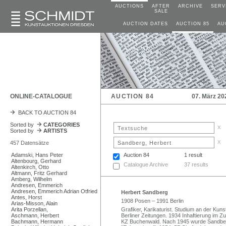
AUCTIONS
AFTER
ARCHIVE
SERV
SALE
AUCTION DATES
AUCTION 85
AU
ONLINE-CATALOGUE
AUCTION 84
07. März 20
BACK TO AUCTION 84
Sorted by
CATEGORIES
x
Sorted by
ARTISTS
x
457 Datensätze
Adamski, Hans Peter
Auction 84
1 result
Altenbourg, Gerhard
Catalogue Archive
37 results
Altenkirch, Otto
Altmann, Fritz Gerhard
Amberg, Wilhelm
Andresen, Emmerich
Andresen, Emmerich Adrian Otfried
Herbert Sandberg
Antes, Horst
1908 Posen – 1991 Berlin
Arias-Misson, Alain
Arita Porzellan,
Grafiker, Karikaturist. Studium an der Ku
Aschmann, Herbert
Berliner Zeitungen. 1934 Inhaftierung im
Bachmann, Hermann
KZ Buchenwald. Nach 1945 wurde Sandbe