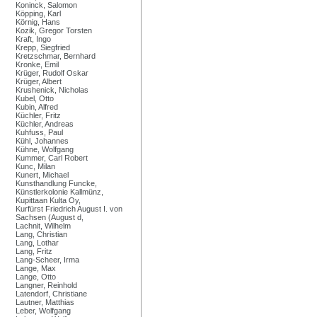
Koninck, Salomon
Köpping, Karl
Körnig, Hans
Kozik, Gregor Torsten
Kraft, Ingo
Krepp, Siegfried
Kretzschmar, Bernhard
Kronke, Emil
Krüger, Rudolf Oskar
Krüger, Albert
Krushenick, Nicholas
Kubel, Otto
Kubin, Alfred
Küchler, Fritz
Küchler, Andreas
Kuhfuss, Paul
Kühl, Johannes
Kühne, Wolfgang
Kummer, Carl Robert
Kunc, Milan
Kunert, Michael
Kunsthandlung Funcke,
Künstlerkolonie Kallmünz,
Kupittaan Kulta Oy,
Kurfürst Friedrich August I. von
Sachsen (August d,
Lachnit, Wilhelm
Lang, Christian
Lang, Lothar
Lang, Fritz
Lang-Scheer, Irma
Lange, Max
Lange, Otto
Langner, Reinhold
Latendorf, Christiane
Lautner, Matthias
Leber, Wolfgang