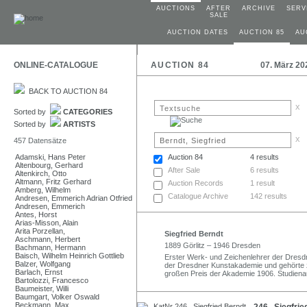
AUCTIONS
AFTER
ARCHIVE
SERV
SALE
AUCTION DATES
AUCTION 85
AU
ONLINE-CATALOGUE
AUCTION 84
07. März 20
BACK TO AUCTION 84
x
Sorted by
CATEGORIES
Sorted by
ARTISTS
x
457 Datensätze
Adamski, Hans Peter
Auction 84
4 results
Altenbourg, Gerhard
After Sale
6 results
Altenkirch, Otto
Altmann, Fritz Gerhard
Auction Records
1 result
Amberg, Wilhelm
Catalogue Archive
142 results
Andresen, Emmerich Adrian Otfried
Andresen, Emmerich
Antes, Horst
Arias-Misson, Alain
Arita Porzellan,
Siegfried Berndt
Aschmann, Herbert
1889 Görlitz – 1946 Dresden
Bachmann, Hermann
Baisch, Wilhelm Heinrich Gottlieb
Erster Werk- und Zeichenlehrer der Dresd
Balzer, Wolfgang
der Dresdner Kunstakademie und gehörte z
Barlach, Ernst
großen Preis der Akademie 1906. Studienauf
Bartolozzi, Francesco
Baumeister, Willi
Baumgart, Volker Oswald
Beckmann, Max