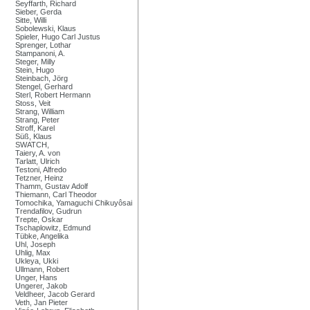
Seyffarth, Richard
Sieber, Gerda
Sitte, Willi
Sobolewski, Klaus
Spieler, Hugo Carl Justus
Sprenger, Lothar
Stampanoni, A.
Steger, Milly
Stein, Hugo
Steinbach, Jörg
Stengel, Gerhard
Sterl, Robert Hermann
Stoss, Veit
Strang, William
Strang, Peter
Stroff, Karel
Süß, Klaus
SWATCH,
Taiery, A. von
Tarlatt, Ulrich
Testoni, Alfredo
Tetzner, Heinz
Thamm, Gustav Adolf
Thiemann, Carl Theodor
Tomochika, Yamaguchi Chikuyôsai
Trendafilov, Gudrun
Trepte, Oskar
Tschaplowitz, Edmund
Tübke, Angelika
Uhl, Joseph
Uhlig, Max
Ukleya, Ukki
Ullmann, Robert
Unger, Hans
Ungerer, Jakob
Veldheer, Jacob Gerard
Veth, Jan Pieter