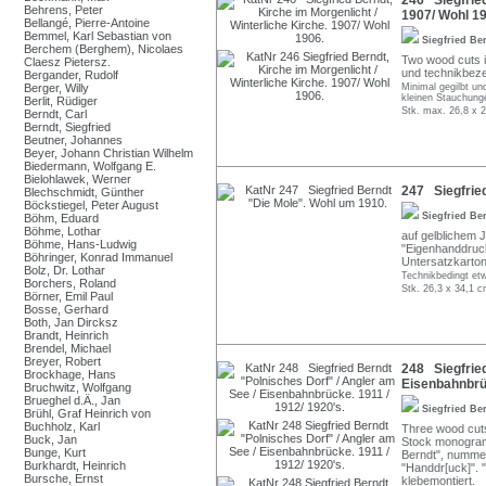
246 Siegfried
Behrens, Peter
1907/ Wohl 19
Bellangé, Pierre-Antoine
Bemmel, Karl Sebastian von
Siegfried Be
Berchem (Berghem), Nicolaes
Two wood cuts in
Claesz Pietersz.
und technikbeze
Bergander, Rudolf
Berger, Willy
Minimal gegilbt un
kleinen Stauchung
Berlit, Rüdiger
Stk. max. 26,8 x 
Berndt, Carl
Berndt, Siegfried
Beutner, Johannes
Beyer, Johann Christian Wilhelm
Biedermann, Wolfgang E.
Bielohlawek, Werner
247 Siegfrie
Blechschmidt, Günther
Böckstiegel, Peter August
Siegfried Be
Böhm, Eduard
Böhme, Lothar
auf gelblichem Ja
Böhme, Hans-Ludwig
"Eigenhanddruck 
Böhringer, Konrad Immanuel
Untersatzkarton
Bolz, Dr. Lothar
Technikbedingt etw
Borchers, Roland
Stk. 26,3 x 34,1 c
Börner, Emil Paul
Bosse, Gerhard
Both, Jan Dircksz
Brandt, Heinrich
Brendel, Michael
Breyer, Robert
248 Siegfried
Brockhage, Hans
Eisenbahnbrüc
Bruchwitz, Wolfgang
Brueghel d.Ä., Jan
Siegfried Be
Brühl, Graf Heinrich von
Buchholz, Karl
Three wood cut
Buck, Jan
Stock monogrammi
Bunge, Kurt
Berndt", nummer
Burkhardt, Heinrich
"Handdr[uck]". 
Bursche, Ernst
klebemontiert.