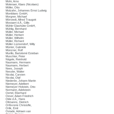
Mohr, Arno
Molenaer, Klaes (Nicolaes)
Möller, Otto
Molzahn, Johannes Ernst Ludwig
Montblanc GmbH,
Morgner, Michael
Mörstedt, Alfred Traugott
Mostaert d.Ä., Gillis
Mühle-Glashütte GmbH,
Mühlig, Bernhard
Müller, Michael
Müller, Herbert
Müller, Wilhelm
Müller, Richard
Müller-Lückendorf, Willy
Münter, Gabriele
Münzner, Rolf
Murillo, Bartolomé Esteban
Muschter, Peter
Nägele, Reinhold
Naumann, Hermann
Naumann, Herbert
Nees, Joseph
Nessler, Walter
Nicolai, Carsten
Nicolai, Olaf
Niederée, Johann Martin
Niemeyer, Adelbert
Niemeyer-Holstein, Otto
Normann, Adelsteen
Oertel, Eberhard
Oeser, Adam Friedrich
Olde d.Ä., Hans
Oltmanns, Dietrich
Orfèvrerie Christofle,
Orlik, Emil
Ostade, Adriaen van