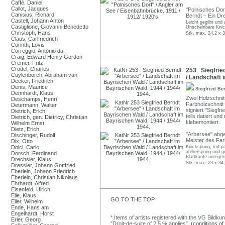
Caffé, Daniel
Callot, Jacques
"Polnisches Dorf
Canisius, Richard
Berndt – Ein Dr
Castell, Johann Anton
Leicht gegilbt und
Castiglione, Giovanni Benedetto
Unscheinbare Kni
Christoph, Hans
Stk. max. 24,2 x 
Claus, Carlfriedrich
Corinth, Lovis
Correggio, Antonio da
Craig, Edward Henry Gordon
Cremer, Fritz
Crodel, Charles
253 Siegfrie
Cuylenborch, Abraham van
/ Landschaft 
Decker, Friedrich
Denis, Maurice
Siegfried Be
Dennhardt, Klaus
Zwei Holzschnit
Deschamps, Henri
Farbholzschnitt
Determann, Walter
signiert "Siegfr
Dietrich, Erich
teils datiert u
Dietrich, gen. Dietricy, Christian
klebemontiert.
Wilhelm Ernst
Dietz, Erich
"Arbersee" abgeb
Dischinger, Rudolf
Meister des Far
Dix, Otto
Dolci, Carlo
Knickspurig, mit p
atelierspurig und g
Dorsch, Ferdinand
Blattkante unregel
Drechsler, Klaus
Stk. max. 23 x 34
Dressler, Johann Gottfried
Eberlein, Johann Friedrich
Eberlein, Christian Nikolaus
Ehrhardt, Alfred
Eisenfeld, Ulrich
Elle, Klaus
GO TO THE TOP
Eller, Wilhelm
Ende, Hans am
Engelhardt, Horst
* Items of artists registered with the VG Bildku
Erler, Georg
"Droit-de-suite of 2,5 % applies".
(conditions of