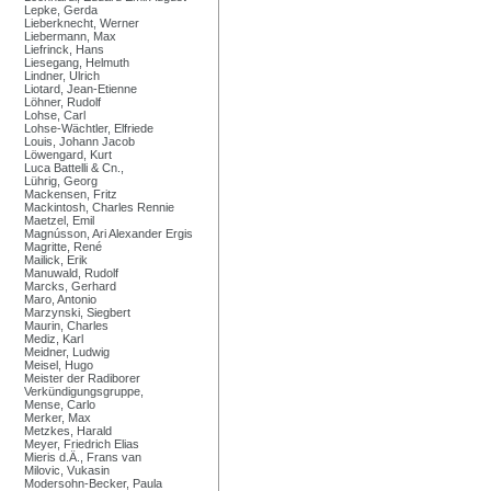
Lepke, Gerda
Lieberknecht, Werner
Liebermann, Max
Liefrinck, Hans
Liesegang, Helmuth
Lindner, Ulrich
Liotard, Jean-Etienne
Löhner, Rudolf
Lohse, Carl
Lohse-Wächtler, Elfriede
Louis, Johann Jacob
Löwengard, Kurt
Luca Battelli & Cn.,
Lührig, Georg
Mackensen, Fritz
Mackintosh, Charles Rennie
Maetzel, Emil
Magnússon, Ari Alexander Ergis
Magritte, René
Mailick, Erik
Manuwald, Rudolf
Marcks, Gerhard
Maro, Antonio
Marzynski, Siegbert
Maurin, Charles
Mediz, Karl
Meidner, Ludwig
Meisel, Hugo
Meister der Radiborer
Verkündigungsgruppe,
Mense, Carlo
Merker, Max
Metzkes, Harald
Meyer, Friedrich Elias
Mieris d.Ä., Frans van
Milovic, Vukasin
Modersohn-Becker, Paula