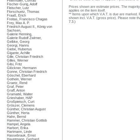
Felixmüller, Conrad
Fischer-Gurig, Adolf
Prices shown are estimate prices. The majority
Fleischer, Lutz
applies on the item itself.
Florschuetz, Thomas
** Items upon which V.A.T. is due are marked. F
Fraaß, Erich
shown incl. V.A.T. (gross price). Please note tha
Freitas, Francisco Chagas
7.3.)
Frey, Max A. P.
Friedrich August II., König von
Sachsen,
Galerie Henning,
Galerie Rudolf Zwirner,
Gelbke, Georg
Georgi, Hanns
Giebe, Hubertus
Gigante, Achille
Gille, Christian Friedrich
Gilles, Werner
Gilsi, Fritz
Glöckner, Hermann
Gonne, Christian Friedrich
Göschel, Eberhard
Gothein, Werner
Graetz, René
Graf, Peter
Graff, Anton
Gramatté, Walter
Grieshaber, HAP
Großpietsch, Curt
Gröszer, Clemens
Günther, Christian August
Günther, Herta
Hahn, Bernd
Hammer, Christian Gottlob
Hampel, Angela
Harbort, Erika
Hartmann, Linde
Hassebrauk, Ernst
Hauptmann, Gerhard