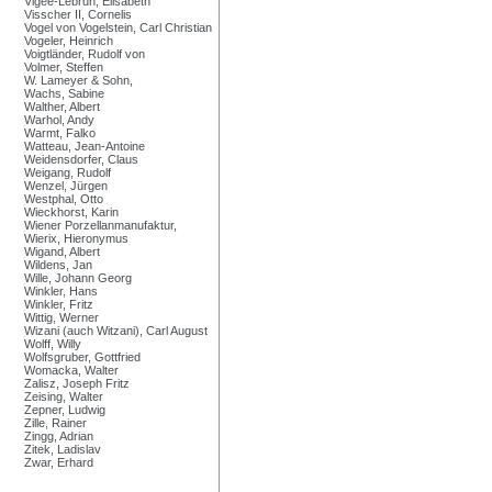
Vigée-Lebrun, Elisabeth
Visscher II, Cornelis
Vogel von Vogelstein, Carl Christian
Vogeler, Heinrich
Voigtländer, Rudolf von
Volmer, Steffen
W. Lameyer & Sohn,
Wachs, Sabine
Walther, Albert
Warhol, Andy
Warmt, Falko
Watteau, Jean-Antoine
Weidensdorfer, Claus
Weigang, Rudolf
Wenzel, Jürgen
Westphal, Otto
Wieckhorst, Karin
Wiener Porzellanmanufaktur,
Wierix, Hieronymus
Wigand, Albert
Wildens, Jan
Wille, Johann Georg
Winkler, Hans
Winkler, Fritz
Wittig, Werner
Wizani (auch Witzani), Carl August
Wolff, Willy
Wolfsgruber, Gottfried
Womacka, Walter
Zalisz, Joseph Fritz
Zeising, Walter
Zepner, Ludwig
Zille, Rainer
Zingg, Adrian
Zitek, Ladislav
Zwar, Erhard