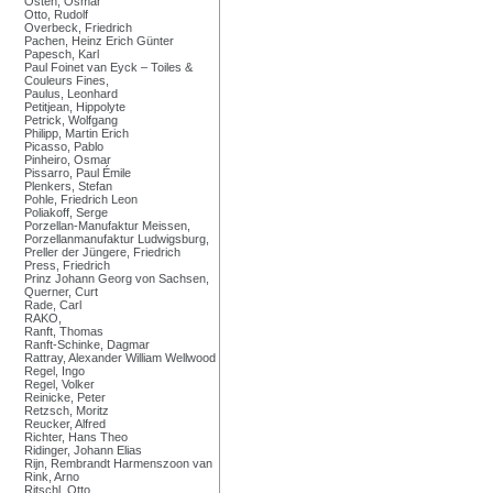
Osten, Osmar
Otto, Rudolf
Overbeck, Friedrich
Pachen, Heinz Erich Günter
Papesch, Karl
Paul Foinet van Eyck – Toiles &
Couleurs Fines,
Paulus, Leonhard
Petitjean, Hippolyte
Petrick, Wolfgang
Philipp, Martin Erich
Picasso, Pablo
Pinheiro, Osmar
Pissarro, Paul Émile
Plenkers, Stefan
Pohle, Friedrich Leon
Poliakoff, Serge
Porzellan-Manufaktur Meissen,
Porzellanmanufaktur Ludwigsburg,
Preller der Jüngere, Friedrich
Press, Friedrich
Prinz Johann Georg von Sachsen,
Querner, Curt
Rade, Carl
RAKO,
Ranft, Thomas
Ranft-Schinke, Dagmar
Rattray, Alexander William Wellwood
Regel, Ingo
Regel, Volker
Reinicke, Peter
Retzsch, Moritz
Reucker, Alfred
Richter, Hans Theo
Ridinger, Johann Elias
Rijn, Rembrandt Harmenszoon van
Rink, Arno
Ritschl, Otto