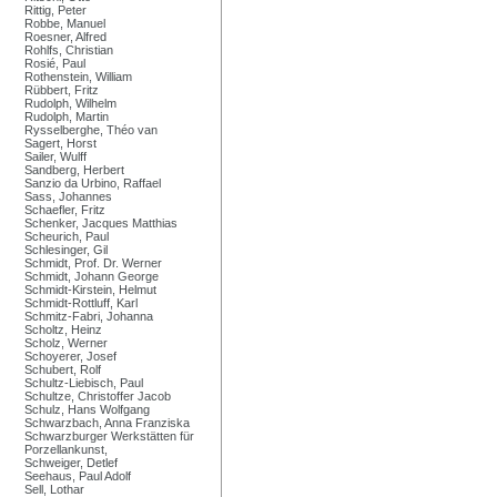
Rittig, Peter
Robbe, Manuel
Roesner, Alfred
Rohlfs, Christian
Rosié, Paul
Rothenstein, William
Rübbert, Fritz
Rudolph, Wilhelm
Rudolph, Martin
Rysselberghe, Théo van
Sagert, Horst
Sailer, Wulff
Sandberg, Herbert
Sanzio da Urbino, Raffael
Sass, Johannes
Schaefler, Fritz
Schenker, Jacques Matthias
Scheurich, Paul
Schlesinger, Gil
Schmidt, Prof. Dr. Werner
Schmidt, Johann George
Schmidt-Kirstein, Helmut
Schmidt-Rottluff, Karl
Schmitz-Fabri, Johanna
Scholtz, Heinz
Scholz, Werner
Schoyerer, Josef
Schubert, Rolf
Schultz-Liebisch, Paul
Schultze, Christoffer Jacob
Schulz, Hans Wolfgang
Schwarzbach, Anna Franziska
Schwarzburger Werkstätten für
Porzellankunst,
Schweiger, Detlef
Seehaus, Paul Adolf
Sell, Lothar