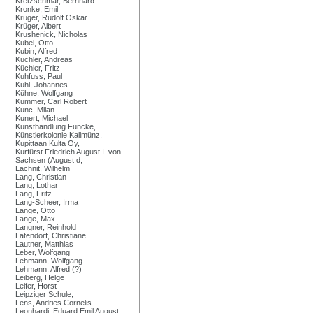
Kretzschmar, Bernhard
Kronke, Emil
Krüger, Rudolf Oskar
Krüger, Albert
Krushenick, Nicholas
Kubel, Otto
Kubin, Alfred
Küchler, Andreas
Küchler, Fritz
Kuhfuss, Paul
Kühl, Johannes
Kühne, Wolfgang
Kummer, Carl Robert
Kunc, Milan
Kunert, Michael
Kunsthandlung Funcke,
Künstlerkolonie Kallmünz,
Kupittaan Kulta Oy,
Kurfürst Friedrich August I. von
Sachsen (August d,
Lachnit, Wilhelm
Lang, Christian
Lang, Lothar
Lang, Fritz
Lang-Scheer, Irma
Lange, Otto
Lange, Max
Langner, Reinhold
Latendorf, Christiane
Lautner, Matthias
Leber, Wolfgang
Lehmann, Wolfgang
Lehmann, Alfred (?)
Leiberg, Helge
Leifer, Horst
Leipziger Schule,
Lens, Andries Cornelis
Leonhardi, Eduard Emil August