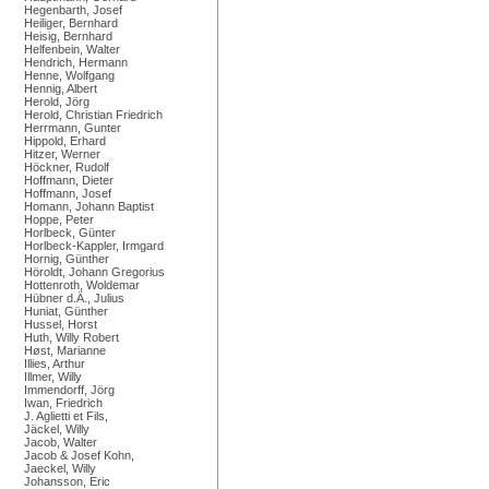
Hegenbarth, Josef
Heiliger, Bernhard
Heisig, Bernhard
Helfenbein, Walter
Hendrich, Hermann
Henne, Wolfgang
Hennig, Albert
Herold, Jörg
Herold, Christian Friedrich
Herrmann, Gunter
Hippold, Erhard
Hitzer, Werner
Höckner, Rudolf
Hoffmann, Dieter
Hoffmann, Josef
Homann, Johann Baptist
Hoppe, Peter
Horlbeck, Günter
Horlbeck-Kappler, Irmgard
Hornig, Günther
Höroldt, Johann Gregorius
Hottenroth, Woldemar
Hübner d.Ä., Julius
Huniat, Günther
Hussel, Horst
Huth, Willy Robert
Høst, Marianne
Illies, Arthur
Illmer, Willy
Immendorff, Jörg
Iwan, Friedrich
J. Aglietti et Fils,
Jäckel, Willy
Jacob, Walter
Jacob & Josef Kohn,
Jaeckel, Willy
Johansson, Eric