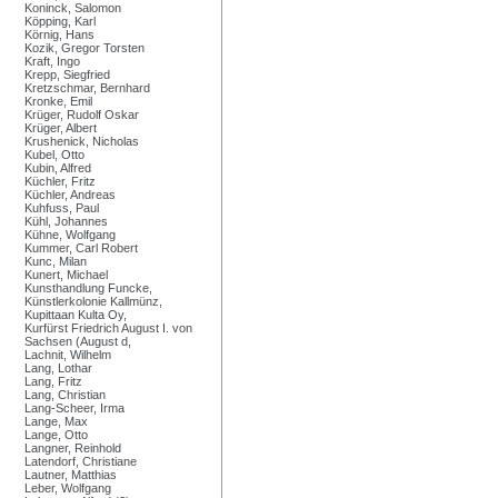
Koninck, Salomon
Köpping, Karl
Körnig, Hans
Kozik, Gregor Torsten
Kraft, Ingo
Krepp, Siegfried
Kretzschmar, Bernhard
Kronke, Emil
Krüger, Rudolf Oskar
Krüger, Albert
Krushenick, Nicholas
Kubel, Otto
Kubin, Alfred
Küchler, Fritz
Küchler, Andreas
Kuhfuss, Paul
Kühl, Johannes
Kühne, Wolfgang
Kummer, Carl Robert
Kunc, Milan
Kunert, Michael
Kunsthandlung Funcke,
Künstlerkolonie Kallmünz,
Kupittaan Kulta Oy,
Kurfürst Friedrich August I. von
Sachsen (August d,
Lachnit, Wilhelm
Lang, Lothar
Lang, Fritz
Lang, Christian
Lang-Scheer, Irma
Lange, Max
Lange, Otto
Langner, Reinhold
Latendorf, Christiane
Lautner, Matthias
Leber, Wolfgang