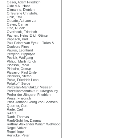
Oeser, Adam Friedrich
Olde d.Ä., Hans
Oltmanns, Dietrich
Orfèvrerie Christofle,
Orlik, Emil
Ostade, Adriaen van
Osten, Osmar
Otto, Rudolf
Overbeck, Friedrich
Pachen, Heinz Erich Günter
Papesch, Karl
Paul Foinet van Eyck – Toiles &
Couleurs Fines,
Paulus, Leonhard
Petitjean, Hippolyte
Petrick, Wolfgang
Philipp, Martin Erich
Picasso, Pablo
Pinheiro, Osmar
Pissarro, Paul Émile
Plenkers, Stefan
Pohle, Friedrich Leon
Poliakoff, Serge
Porzellan-Manufaktur Meissen,
Porzellanmanufaktur Ludwigsburg,
Preller der Jüngere, Friedrich
Press, Friedrich
Prinz Johann Georg von Sachsen,
Querner, Curt
Rade, Carl
RAKO,
Ranft, Thomas
Ranft-Schinke, Dagmar
Rattray, Alexander William Wellwood
Regel, Volker
Regel, Ingo
Reinicke, Peter