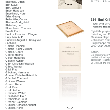
Eisenfeld, Ulrich
Pl. 17,5 x 14,5 cm
Elle, Klaus
Eller, Wilhelm
Ende, Hans am
Engelhardt, Horst
Erler, Georg
Felixmüller, Conrad
324 Emil Orl
Fischer-Gurig, Adolf
Emil Orlik
1870
Fleischer, Lutz
Gerhard Haup
Florschuetz, Thomas
Fraaß, Erich
Eight lithographs
Freitas, Francisco Chagas
Einleitung von 
Frey, Max A. P.
Gesamtauflage 
Friedrich August II., König von
Zehlendorf, 192
Sachsen,
Flügelmappe mit
Galerie Henning,
WVZ Voss-Andre
Galerie Rudolf Zwirner,
Gelbke, Georg
Selten.
Georgi, Hanns
Die Radierungen W
Giebe, Hubertus
und leicht knicksp
deutlichen Feucht
Gigante, Achille
Bl. 33 x 25 cm, M
Gille, Christian Friedrich
Gilles, Werner
Gilsi, Fritz
Glöckner, Hermann
Gonne, Christian Friedrich
Göschel, Eberhard
Gothein, Werner
Graetz, René
Graf, Peter
Graff, Anton
Gramatté, Walter
Grieshaber, HAP
Großpietsch, Curt
Gröszer, Clemens
Günther, Christian August
Günther, Herta