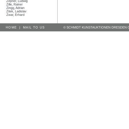
Zepner, Ludwig
Zille, Rainer
Zingg, Adrian
Zitek, Ladislav
Zwar, Erhard
HOME
|
MAIL TO US
© SCHMIDT KUNSTAUKTIONEN DRESDEN