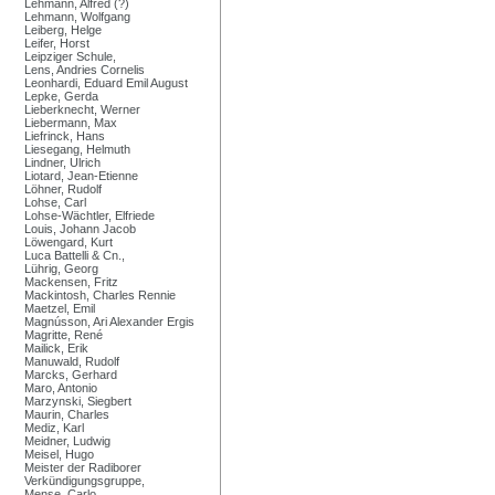
Lehmann, Alfred (?)
Lehmann, Wolfgang
Leiberg, Helge
Leifer, Horst
Leipziger Schule,
Lens, Andries Cornelis
Leonhardi, Eduard Emil August
Lepke, Gerda
Lieberknecht, Werner
Liebermann, Max
Liefrinck, Hans
Liesegang, Helmuth
Lindner, Ulrich
Liotard, Jean-Etienne
Löhner, Rudolf
Lohse, Carl
Lohse-Wächtler, Elfriede
Louis, Johann Jacob
Löwengard, Kurt
Luca Battelli & Cn.,
Lührig, Georg
Mackensen, Fritz
Mackintosh, Charles Rennie
Maetzel, Emil
Magnússon, Ari Alexander Ergis
Magritte, René
Mailick, Erik
Manuwald, Rudolf
Marcks, Gerhard
Maro, Antonio
Marzynski, Siegbert
Maurin, Charles
Mediz, Karl
Meidner, Ludwig
Meisel, Hugo
Meister der Radiborer
Verkündigungsgruppe,
Mense, Carlo