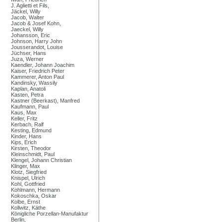
J. Aglietti et Fils,
Jäckel, Willy
Jacob, Walter
Jacob & Josef Kohn,
Jaeckel, Willy
Johansson, Eric
Johnson, Harry John
Jousserandot, Louise
Jüchser, Hans
Juza, Werner
Kaendler, Johann Joachim
Kaiser, Friedrich Peter
Kammerer, Anton Paul
Kandinsky, Wassily
Kaplan, Anatoli
Kasten, Petra
Kastner (Beerkast), Manfred
Kaufmann, Paul
Kaus, Max
Keller, Fritz
Kerbach, Ralf
Kesting, Edmund
Kinder, Hans
Kips, Erich
Kirsten, Theodor
Kleinschmidt, Paul
Klengel, Johann Christian
Klinger, Max
Klotz, Siegfried
Knispel, Ulrich
Kohl, Gottfried
Kohlmann, Hermann
Kokoschka, Oskar
Kolbe, Ernst
Kollwitz, Käthe
Königliche Porzellan-Manufaktur
Berlin,