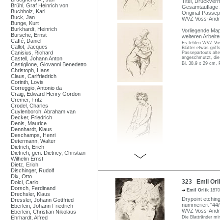
Titel, Druckverm
Brühl, Graf Heinrich von
Gesamtauflage 1
Buchholz, Karl
Original-Passep
Buck, Jan
WVZ Voss-Andre
Bunge, Kurt
Burkhardt, Heinrich
Vorliegende Mapp
Bursche, Ernst
weiteren Arbeite
Caffé, Daniel
Es fehlen WVZ Vos
Callot, Jacques
Blätter etwas griff
Canisius, Richard
Passepartouts alte
angeschmutzt, die
Castell, Johann Anton
Bl. 38,9 x 29 cm,
Castiglione, Giovanni Benedetto
Christoph, Hans
Claus, Carlfriedrich
Corinth, Lovis
Correggio, Antonio da
Craig, Edward Henry Gordon
Cremer, Fritz
Crodel, Charles
Cuylenborch, Abraham van
Decker, Friedrich
Denis, Maurice
Dennhardt, Klaus
Deschamps, Henri
Determann, Walter
Dietrich, Erich
Dietrich, gen. Dietricy, Christian
Wilhelm Ernst
Dietz, Erich
Dischinger, Rudolf
Dix, Otto
323 Emil Orli
Dolci, Carlo
Dorsch, Ferdinand
Emil Orlik
1870
Drechsler, Klaus
Drypoint etching 
Dressler, Johann Gottfried
nummeriert "44/50
Eberlein, Johann Friedrich
WVZ Voss-Andre
Eberlein, Christian Nikolaus
Ehrhardt, Alfred
Die Blattränder mi