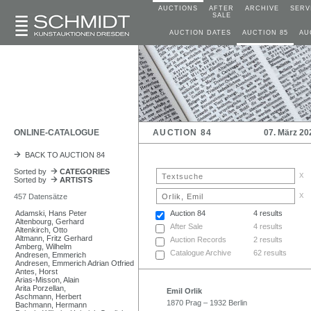
AUCTIONS
AFTER
ARCHIVE
SERV
SALE
AUCTION DATES
AUCTION 85
AU
ONLINE-CATALOGUE
AUCTION 84
07. März 20
BACK TO AUCTION 84
Sorted by
CATEGORIES
x
Sorted by
ARTISTS
x
457 Datensätze
Adamski, Hans Peter
Auction 84
4 results
Altenbourg, Gerhard
After Sale
4 results
Altenkirch, Otto
Altmann, Fritz Gerhard
Auction Records
2 results
Amberg, Wilhelm
Catalogue Archive
62 results
Andresen, Emmerich
Andresen, Emmerich Adrian Otfried
Antes, Horst
Arias-Misson, Alain
Arita Porzellan,
Emil Orlik
Aschmann, Herbert
1870 Prag – 1932 Berlin
Bachmann, Hermann