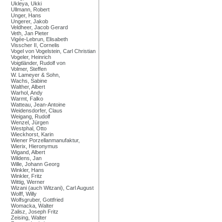
Ukleya, Ukki
Ullmann, Robert
Unger, Hans
Ungerer, Jakob
Veldheer, Jacob Gerard
Veth, Jan Pieter
Vigée-Lebrun, Elisabeth
Visscher II, Cornelis
Vogel von Vogelstein, Carl Christian
Vogeler, Heinrich
Voigtländer, Rudolf von
Volmer, Steffen
W. Lameyer & Sohn,
Wachs, Sabine
Walther, Albert
Warhol, Andy
Warmt, Falko
Watteau, Jean-Antoine
Weidensdorfer, Claus
Weigang, Rudolf
Wenzel, Jürgen
Westphal, Otto
Wieckhorst, Karin
Wiener Porzellanmanufaktur,
Wierix, Hieronymus
Wigand, Albert
Wildens, Jan
Wille, Johann Georg
Winkler, Hans
Winkler, Fritz
Wittig, Werner
Wizani (auch Witzani), Carl August
Wolff, Willy
Wolfsgruber, Gottfried
Womacka, Walter
Zalisz, Joseph Fritz
Zeising, Walter