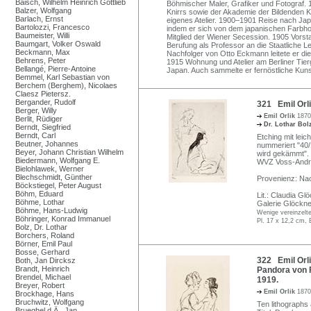
Baisch, Wilhelm Heinrich Gottlieb
Böhmischer Maler, Grafiker und Fotograf. 
Balzer, Wolfgang
Knirrs sowie der Akademie der Bildenden 
Barlach, Ernst
eigenes Atelier. 1900–1901 Reise nach Jap
Bartolozzi, Francesco
indem er sich von dem japanischen Farbhol
Baumeister, Willi
Mitglied der Wiener Secession. 1905 Vorst
Baumgart, Volker Oswald
Berufung als Professor an die Staatliche 
Beckmann, Max
Nachfolger von Otto Eckmann leitete er die
Behrens, Peter
1915 Wohnung und Atelier am Berliner Tier
Bellangé, Pierre-Antoine
Japan. Auch sammelte er fernöstliche Kun
Bemmel, Karl Sebastian von
Berchem (Berghem), Nicolaes
Claesz Pietersz.
Bergander, Rudolf
321 Emil Orli
Berger, Willy
Emil Orlik
1870
Berlit, Rüdiger
Dr. Lothar Bo
Berndt, Siegfried
Berndt, Carl
Etching mit leich
Beutner, Johannes
nummeriert "40/1
Beyer, Johann Christian Wilhelm
wird gekämmt". 
Biedermann, Wolfgang E.
WVZ Voss-Andr
Bielohlawek, Werner
Blechschmidt, Günther
Provenienz: Nac
Böckstiegel, Peter August
Böhm, Eduard
Lit.: Claudia Gl
Böhme, Lothar
Galerie Glöckner
Böhme, Hans-Ludwig
Wenige vereinzelte
Böhringer, Konrad Immanuel
Pl. 17 x 12,2 cm, 
Bolz, Dr. Lothar
Borchers, Roland
Börner, Emil Paul
Bosse, Gerhard
322 Emil Orli
Both, Jan Dircksz
Brandt, Heinrich
Pandora von 
Brendel, Michael
1919.
Breyer, Robert
Emil Orlik
1870
Brockhage, Hans
Bruchwitz, Wolfgang
Ten lithographs 
Brueghel d.Ä., Jan