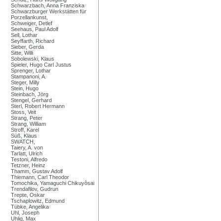
Schwarzbach, Anna Franziska
Schwarzburger Werkstätten für
Porzellankunst,
Schweiger, Detlef
Seehaus, Paul Adolf
Sell, Lothar
Seyffarth, Richard
Sieber, Gerda
Sitte, Willi
Sobolewski, Klaus
Spieler, Hugo Carl Justus
Sprenger, Lothar
Stampanoni, A.
Steger, Milly
Stein, Hugo
Steinbach, Jörg
Stengel, Gerhard
Sterl, Robert Hermann
Stoss, Veit
Strang, Peter
Strang, William
Stroff, Karel
Süß, Klaus
SWATCH,
Taiery, A. von
Tarlatt, Ulrich
Testoni, Alfredo
Tetzner, Heinz
Thamm, Gustav Adolf
Thiemann, Carl Theodor
Tomochika, Yamaguchi Chikuyôsai
Trendafilov, Gudrun
Trepte, Oskar
Tschaplowitz, Edmund
Tübke, Angelika
Uhl, Joseph
Uhlig, Max