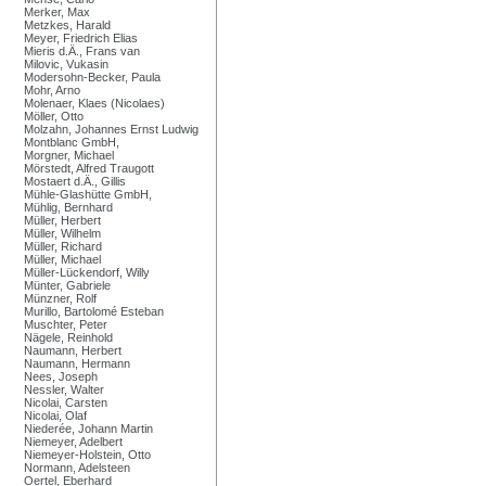
Merker, Max
Metzkes, Harald
Meyer, Friedrich Elias
Mieris d.Ä., Frans van
Milovic, Vukasin
Modersohn-Becker, Paula
Mohr, Arno
Molenaer, Klaes (Nicolaes)
Möller, Otto
Molzahn, Johannes Ernst Ludwig
Montblanc GmbH,
Morgner, Michael
Mörstedt, Alfred Traugott
Mostaert d.Ä., Gillis
Mühle-Glashütte GmbH,
Mühlig, Bernhard
Müller, Herbert
Müller, Wilhelm
Müller, Richard
Müller, Michael
Müller-Lückendorf, Willy
Münter, Gabriele
Münzner, Rolf
Murillo, Bartolomé Esteban
Muschter, Peter
Nägele, Reinhold
Naumann, Herbert
Naumann, Hermann
Nees, Joseph
Nessler, Walter
Nicolai, Carsten
Nicolai, Olaf
Niederée, Johann Martin
Niemeyer, Adelbert
Niemeyer-Holstein, Otto
Normann, Adelsteen
Oertel, Eberhard