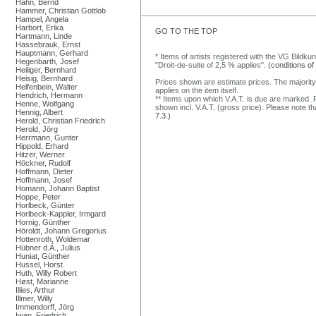
Hahn, Bernd
Hammer, Christian Gottlob
Hampel, Angela
Harbort, Erika
GO TO THE TOP
Hartmann, Linde
Hassebrauk, Ernst
Hauptmann, Gerhard
* Items of artists registered with the VG Bildku
Hegenbarth, Josef
"Droit-de-suite of 2,5 % applies".
(conditions of
Heiliger, Bernhard
Heisig, Bernhard
Prices shown are estimate prices. The majority
Helfenbein, Walter
applies on the item itself.
Hendrich, Hermann
** Items upon which V.A.T. is due are marked. F
Henne, Wolfgang
shown incl. V.A.T. (gross price). Please note tha
Hennig, Albert
7.3.)
Herold, Christian Friedrich
Herold, Jörg
Herrmann, Gunter
Hippold, Erhard
Hitzer, Werner
Höckner, Rudolf
Hoffmann, Dieter
Hoffmann, Josef
Homann, Johann Baptist
Hoppe, Peter
Horlbeck, Günter
Horlbeck-Kappler, Irmgard
Hornig, Günther
Höroldt, Johann Gregorius
Hottenroth, Woldemar
Hübner d.Ä., Julius
Huniat, Günther
Hussel, Horst
Huth, Willy Robert
Høst, Marianne
Illies, Arthur
Illmer, Willy
Immendorff, Jörg
Iwan, Friedrich