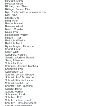
Retzsch, Moritz
Reucker, Alfred
Richter, Hans Theo
Ridinger, Johann Elias
Rijn, Rembrandt Harmenszoon van
Rink, Arno
Ritschl, Otto
Rittig, Peter
Robbe, Manuel
Roesner, Alfred
Rohlfs, Christian
Rosié, Paul
Rothenstein, William
Rübbert, Fritz
Rudolph, Wilhelm
Rudolph, Martin
Rysselberghe, Théo van
Sagert, Horst
Sailer, Wulff
Sandberg, Herbert
Sanzio da Urbino, Raffael
Sass, Johannes
Schaefler, Fritz
Schenker, Jacques Matthias
Scheurich, Paul
Schlesinger, Gil
Schmidt, Johann George
Schmidt, Prof. Dr. Werner
Schmidt-Kirstein, Helmut
Schmidt-Rottluff, Karl
Schmitz-Fabri, Johanna
Scholtz, Heinz
Scholz, Werner
Schoyerer, Josef
Schubert, Rolf
Schultz-Liebisch, Paul
Schultze, Christoffer Jacob
Schulz, Hans Wolfgang