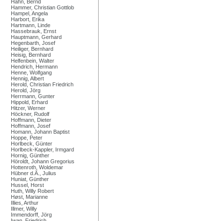
Hahn, Bernd
Hammer, Christian Gottlob
Hampel, Angela
Harbort, Erika
Hartmann, Linde
Hassebrauk, Ernst
Hauptmann, Gerhard
Hegenbarth, Josef
Heiliger, Bernhard
Heisig, Bernhard
Helfenbein, Walter
Hendrich, Hermann
Henne, Wolfgang
Hennig, Albert
Herold, Christian Friedrich
Herold, Jörg
Herrmann, Gunter
Hippold, Erhard
Hitzer, Werner
Höckner, Rudolf
Hoffmann, Dieter
Hoffmann, Josef
Homann, Johann Baptist
Hoppe, Peter
Horlbeck, Günter
Horlbeck-Kappler, Irmgard
Hornig, Günther
Höroldt, Johann Gregorius
Hottenroth, Woldemar
Hübner d.Ä., Julius
Huniat, Günther
Hussel, Horst
Huth, Willy Robert
Høst, Marianne
Illies, Arthur
Illmer, Willy
Immendorff, Jörg
Iwan, Friedrich