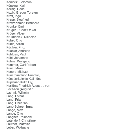
Koninck, Salomon
Köpping, Karl
Körnig, Hans
Kozik, Gregor Torsten
Kraft, Ingo
Krepp, Siegfried
Kretzschmar, Bernhard
Kronke, Emil
Krüger, Rudolf Oskar
Krüger, Albert
Krushenick, Nicholas
Kubel, Otto
Kubin, Alfred
Küchler, Fritz
Küchler, Andreas
Kuhfuss, Paul
Kühl, Johannes
Kühne, Wolfgang
Kummer, Carl Robert
Kunc, Milan
Kunert, Michael
Kunsthandlung Funcke,
Künstlerkolonie Kallmünz,
Kupittaan Kulta Oy,
Kurfürst Friedrich August I. von
Sachsen (August d,
Lachnit, Wilhelm
Lang, Lothar
Lang, Fritz
Lang, Christian
Lang-Scheer, Irma
Lange, Max
Lange, Otto
Langner, Reinhold
Latendorf, Christiane
Lautner, Matthias
Leber, Wolfgang