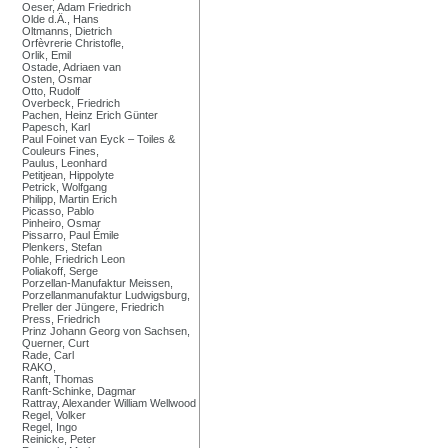
Oeser, Adam Friedrich
Olde d.Ä., Hans
Oltmanns, Dietrich
Orfèvrerie Christofle,
Orlik, Emil
Ostade, Adriaen van
Osten, Osmar
Otto, Rudolf
Overbeck, Friedrich
Pachen, Heinz Erich Günter
Papesch, Karl
Paul Foinet van Eyck – Toiles &
Couleurs Fines,
Paulus, Leonhard
Petitjean, Hippolyte
Petrick, Wolfgang
Philipp, Martin Erich
Picasso, Pablo
Pinheiro, Osmar
Pissarro, Paul Émile
Plenkers, Stefan
Pohle, Friedrich Leon
Poliakoff, Serge
Porzellan-Manufaktur Meissen,
Porzellanmanufaktur Ludwigsburg,
Preller der Jüngere, Friedrich
Press, Friedrich
Prinz Johann Georg von Sachsen,
Querner, Curt
Rade, Carl
RAKO,
Ranft, Thomas
Ranft-Schinke, Dagmar
Rattray, Alexander William Wellwood
Regel, Volker
Regel, Ingo
Reinicke, Peter