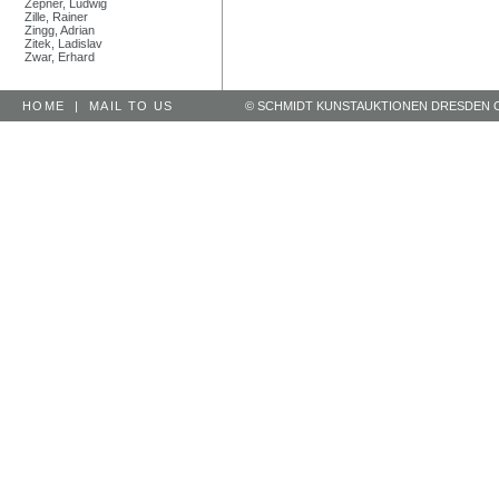
Zepner, Ludwig
Zille, Rainer
Zingg, Adrian
Zitek, Ladislav
Zwar, Erhard
HOME
|
MAIL TO US
© SCHMIDT KUNSTAUKTIONEN DRESDEN