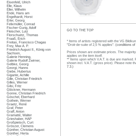
Eisenfeld, Ulrich
Elle, Klaus
Eller, Wilhelm
Ende, Hans am
Engelhardt, Horst
Erler, Georg
Felixmüller, Conrad
Fischer-Gurig, Adolf
GO TO THE TOP
Fleischer, Lutz
Florschuetz, Thomas
Fraaß, Erich
* Items of artists registered with the VG Bildku
Freitas, Francisco Chagas
"Droit-de-suite of 2,5 % applies".
(conditions of
Frey, Max A. P.
Friedrich August II., König von
Prices shown are estimate prices. The majority
Sachsen,
applies on the item itself.
Galerie Henning,
** Items upon which V.A.T. is due are marked. F
Galerie Rudolf Zwirner,
shown incl. V.A.T. (gross price). Please note tha
Gelbke, Georg
7.3.)
Georgi, Hanns
Giebe, Hubertus
Gigante, Achille
Gille, Christian Friedrich
Gilles, Werner
Gilsi, Fritz
Glöckner, Hermann
Gonne, Christian Friedrich
Göschel, Eberhard
Gothein, Werner
Graetz, René
Graf, Peter
Graff, Anton
Gramatté, Walter
Grieshaber, HAP
Großpietsch, Curt
Gröszer, Clemens
Günther, Christian August
Günther, Herta