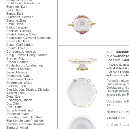
Brühl, Graf Heinrich von
Buchholz, Karl
Buck, Jan
Bunge, Kurt
Burkhardt, Heinrich
Bursche, Ernst
Caffé, Daniel
Callot, Jacques
Canisius, Richard
Castell, Johann Anton
Castiglione, Giovanni Benedetto
Christoph, Hans
Claus, Carlfriedrich
Corinth, Lovis
Correggio, Antonio da
609 Tafelauf
Craig, Edward Henry Gordon
"Schwanenser
Cremer, Fritz
Joachim Kaend
Crodel, Charles
Cuylenborch, Abraham van
Porzellan-Man
Decker, Friedrich
Graf Heinrich
Denis, Maurice
Johann Friedr
Dennhardt, Klaus
Johann Joach
Deschamps, Henri
Porcelain, glaze
Determann, Walter
Blumenzweigen" 
Dietrich, Erich
Goldfaden und g
Dietrich, gen. Dietricy, Christian
Unterglasurblau,
Wilhelm Ernst
innenseitig mit
Dietz, Erich
Dischinger, Rudolf
Vgl. Staatlich
Dix, Otto
1412.
Dolci, Carlo
Dorsch, Ferdinand
Heinrich Graf vo
Drechsler, Klaus
Dressler, Johann Gottfried
> Read more
Eberlein, Johann Friedrich
Eberlein, Christian Nikolaus
D. 30 cm, H. 11 c
Ehrhardt, Alfred