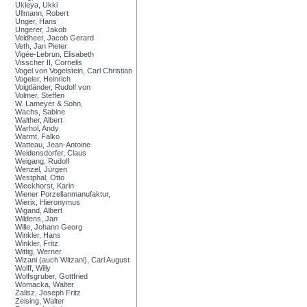
Ukleya, Ukki
Ullmann, Robert
Unger, Hans
Ungerer, Jakob
Veldheer, Jacob Gerard
Veth, Jan Pieter
Vigée-Lebrun, Elisabeth
Visscher II, Cornelis
Vogel von Vogelstein, Carl Christian
Vogeler, Heinrich
Voigtländer, Rudolf von
Volmer, Steffen
W. Lameyer & Sohn,
Wachs, Sabine
Walther, Albert
Warhol, Andy
Warmt, Falko
Watteau, Jean-Antoine
Weidensdorfer, Claus
Weigang, Rudolf
Wenzel, Jürgen
Westphal, Otto
Wieckhorst, Karin
Wiener Porzellanmanufaktur,
Wierix, Hieronymus
Wigand, Albert
Wildens, Jan
Wille, Johann Georg
Winkler, Hans
Winkler, Fritz
Wittig, Werner
Wizani (auch Witzani), Carl August
Wolff, Willy
Wolfsgruber, Gottfried
Womacka, Walter
Zalisz, Joseph Fritz
Zeising, Walter