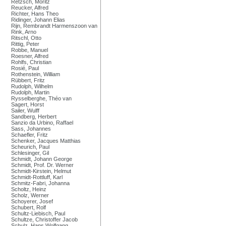
Retzsch, Moritz
Reucker, Alfred
Richter, Hans Theo
Ridinger, Johann Elias
Rijn, Rembrandt Harmenszoon van
Rink, Arno
Ritschl, Otto
Rittig, Peter
Robbe, Manuel
Roesner, Alfred
Rohlfs, Christian
Rosié, Paul
Rothenstein, William
Rübbert, Fritz
Rudolph, Wilhelm
Rudolph, Martin
Rysselberghe, Théo van
Sagert, Horst
Sailer, Wulff
Sandberg, Herbert
Sanzio da Urbino, Raffael
Sass, Johannes
Schaefler, Fritz
Schenker, Jacques Matthias
Scheurich, Paul
Schlesinger, Gil
Schmidt, Johann George
Schmidt, Prof. Dr. Werner
Schmidt-Kirstein, Helmut
Schmidt-Rottluff, Karl
Schmitz-Fabri, Johanna
Scholtz, Heinz
Scholz, Werner
Schoyerer, Josef
Schubert, Rolf
Schultz-Liebisch, Paul
Schultze, Christoffer Jacob
Schulz, Hans Wolfgang