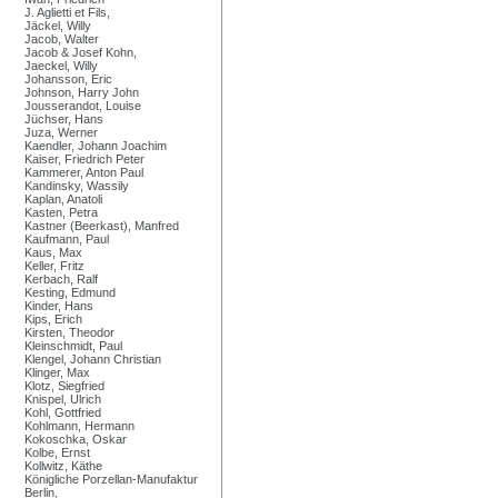
J. Aglietti et Fils,
Jäckel, Willy
Jacob, Walter
Jacob & Josef Kohn,
Jaeckel, Willy
Johansson, Eric
Johnson, Harry John
Jousserandot, Louise
Jüchser, Hans
Juza, Werner
Kaendler, Johann Joachim
Kaiser, Friedrich Peter
Kammerer, Anton Paul
Kandinsky, Wassily
Kaplan, Anatoli
Kasten, Petra
Kastner (Beerkast), Manfred
Kaufmann, Paul
Kaus, Max
Keller, Fritz
Kerbach, Ralf
Kesting, Edmund
Kinder, Hans
Kips, Erich
Kirsten, Theodor
Kleinschmidt, Paul
Klengel, Johann Christian
Klinger, Max
Klotz, Siegfried
Knispel, Ulrich
Kohl, Gottfried
Kohlmann, Hermann
Kokoschka, Oskar
Kolbe, Ernst
Kollwitz, Käthe
Königliche Porzellan-Manufaktur
Berlin,