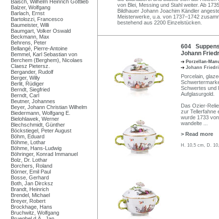
Baisch, Wilhelm Heinrich Gottlieb
von Blei, Messing und Stahl weiter. Ab 17
Balzer, Wolfgang
Bildhauer Johann Joachim Kändler angestell
Barlach, Ernst
Meisterwerke, u.a. von 1737–1742 zusam
Bartolozzi, Francesco
bestehend aus 2200 Einzelstücken.
Baumeister, Willi
Baumgart, Volker Oswald
Beckmann, Max
Behrens, Peter
604 Suppensc
Bellangé, Pierre-Antoine
Johann Friedr
Bemmel, Karl Sebastian von
Berchem (Berghem), Nicolaes
Porzellan-Man
Claesz Pietersz.
Johann Friedr
Bergander, Rudolf
Porcelain, glaze
Berger, Willy
Schwertermarke 
Berlit, Rüdiger
Schwertes und P
Berndt, Siegfried
Aufglasurgold.
Berndt, Carl
Beutner, Johannes
Das Ozier-Relief
Beyer, Johann Christian Wilhelm
zur Tellerfahne 
Biedermann, Wolfgang E.
wurde 1733 von 
Bielohlawek, Werner
wandelte
...
Blechschmidt, Günther
Böckstiegel, Peter August
> Read more
Böhm, Eduard
Böhme, Lothar
H. 10,5 cm, D. 10
Böhme, Hans-Ludwig
Böhringer, Konrad Immanuel
Bolz, Dr. Lothar
Borchers, Roland
Börner, Emil Paul
Bosse, Gerhard
Both, Jan Dircksz
Brandt, Heinrich
Brendel, Michael
Breyer, Robert
Brockhage, Hans
Bruchwitz, Wolfgang
Brueghel d.Ä., Jan