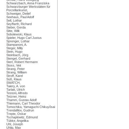
Schwarzbach, Anna Franziska
Schwarzburger Werkstätten für
Porzellankunst,
Schweiger, Detlef
Seehaus, Paul Adolf
Sell, Lothar
Seyffarth, Richard
Sieber, Gerda
Sitte, Willi
Sobolewski, Klaus
Spieler, Hugo Carl Justus
Sprenger, Lothar
Stampanoni, A.
Steger, Milly
Stein, Hugo
Steinbach, Jörg
Stengel, Gerhard
Sterl, Robert Hermann
Stoss, Veit
Strang, Peter
Strang, William
Stroff, Karel
Süß, Klaus
SWATCH,
Taiery, A. von
Tarlatt, Ulrich
Testoni, Alfredo
Tetzner, Heinz
Thamm, Gustav Adolf
Thiemann, Carl Theodor
Tomochika, Yamaguchi Chikuyôsai
Trendafilov, Gudrun
Trepte, Oskar
Tschaplowitz, Edmund
Tübke, Angelika
Uhl, Joseph
Uhlig, Max