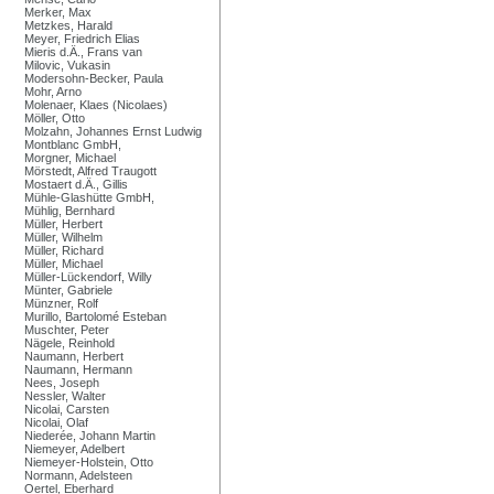
Merker, Max
Metzkes, Harald
Meyer, Friedrich Elias
Mieris d.Ä., Frans van
Milovic, Vukasin
Modersohn-Becker, Paula
Mohr, Arno
Molenaer, Klaes (Nicolaes)
Möller, Otto
Molzahn, Johannes Ernst Ludwig
Montblanc GmbH,
Morgner, Michael
Mörstedt, Alfred Traugott
Mostaert d.Ä., Gillis
Mühle-Glashütte GmbH,
Mühlig, Bernhard
Müller, Herbert
Müller, Wilhelm
Müller, Richard
Müller, Michael
Müller-Lückendorf, Willy
Münter, Gabriele
Münzner, Rolf
Murillo, Bartolomé Esteban
Muschter, Peter
Nägele, Reinhold
Naumann, Herbert
Naumann, Hermann
Nees, Joseph
Nessler, Walter
Nicolai, Carsten
Nicolai, Olaf
Niederée, Johann Martin
Niemeyer, Adelbert
Niemeyer-Holstein, Otto
Normann, Adelsteen
Oertel, Eberhard