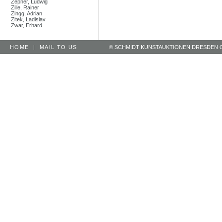
Zepner, Ludwig
Zille, Rainer
Zingg, Adrian
Zitek, Ladislav
Zwar, Erhard
HOME
|
MAIL TO US
© SCHMIDT KUNSTAUKTIONEN DRESDEN