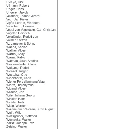
Ukleya, Ukki
Ullmann, Robert
Unger, Hans
Ungerer, Jakob
Veldheer, Jacob Gerard
Veth, Jan Pieter
Vigée-Lebrun, Elisabeth
Visscher II, Cornelis
Vogel von Vogelstein, Carl Christian
Vogeler, Heinrich
Voigtländer, Rudolf von
Volmer, Steffen
W. Lameyer & Sohn,
Wachs, Sabine
Walther, Albert
Warhol, Andy
Warmt, Falko
Watteau, Jean-Antoine
Weidensdorfer, Claus
Weigang, Rudolf
Wenzel, Jürgen
Westphal, Otto
Wieckhorst, Karin
Wiener Porzellanmanufaktur,
Wierix, Hieronymus
Wigand, Albert
Wildens, Jan
Wille, Johann Georg
Winkler, Hans
Winkler, Fritz
Wittig, Werner
Wizani (auch Witzani), Carl August
Wolff, Willy
Wolfsgruber, Gottfried
Womacka, Walter
Zalisz, Joseph Fritz
Zeising, Walter