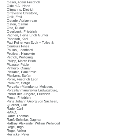
Oeser, Adam Friedrich
Olde d.Ä., Hans
Oltmanns, Dietrich
Orfèvrerie Christofle,
Orlik, Emil
Ostade, Adriaen van
Osten, Osmar
Otto, Rudolf
Overbeck, Friedrich
Pachen, Heinz Erich Günter
Papesch, Karl
Paul Foinet van Eyck – Toiles &
Couleurs Fines,
Paulus, Leonhard
Petitjean, Hippolyte
Petrick, Wolfgang
Philipp, Martin Erich
Picasso, Pablo
Pinheiro, Osmar
Pissarro, Paul Émile
Plenkers, Stefan
Pohle, Friedrich Leon
Poliakoff, Serge
Porzellan-Manufaktur Meissen,
Porzellanmanufaktur Ludwigsburg,
Preller der Jüngere, Friedrich
Press, Friedrich
Prinz Johann Georg von Sachsen,
Querner, Curt
Rade, Carl
RAKO,
Ranft, Thomas
Ranft-Schinke, Dagmar
Rattray, Alexander William Wellwood
Regel, Ingo
Regel, Volker
Reinicke, Peter