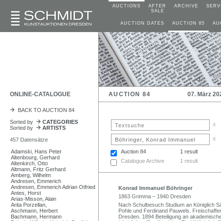
AUCTIONS
AFTER
ARCHIVE
SERV
SALE
AUCTION DATES
AUCTION 85
AU
ONLINE-CATALOGUE
AUCTION 84
07. März 20
BACK TO AUCTION 84
Sorted by
CATEGORIES
x
Sorted by
ARTISTS
x
457 Datensätze
Adamski, Hans Peter
Auction 84
1 result
Altenbourg, Gerhard
Catalogue Archive
1 result
Altenkirch, Otto
Altmann, Fritz Gerhard
Amberg, Wilhelm
Andresen, Emmerich
Andresen, Emmerich Adrian Otfried
Konrad Immanuel Böhringer
Antes, Horst
1863 Grimma – 1940 Dresden
Arias-Misson, Alain
Arita Porzellan,
Nach Schulbesuch Studium an Königlich S
Aschmann, Herbert
Pohle und Ferdinand Pauwels. Freischaffe
Bachmann, Hermann
Dresden. 1894 Beteiligung an akademische