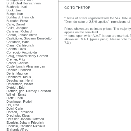
Brühl, Graf Heinrich von
Buchholz, Karl
GO TO THE TOP
Buck, Jan
Bunge, Kurt
Burkhardt, Heinrich
* Items of artists registered with the VG Bildku
Bursche, Ernst
"Droit-de-suite of 2,5 % applies".
(conditions of
Caffé, Daniel
Callot, Jacques
Prices shown are estimate prices. The majority
Canisius, Richard
applies on the item itself.
Castell, Johann Anton
** Items upon which V.A.T. is due are marked. F
Castiglione, Giovanni Benedetto
shown incl. V.A.T. (gross price). Please note tha
Christoph, Hans
7.3.)
Claus, Carlfriedrich
Corinth, Lovis
Correggio, Antonio da
Craig, Edward Henry Gordon
Cremer, Fritz
Crodel, Charles
Cuylenborch, Abraham van
Decker, Friedrich
Denis, Maurice
Dennhardt, Klaus
Deschamps, Henri
Determann, Walter
Dietrich, Erich
Dietrich, gen. Dietricy, Christian
Wilhelm Ernst
Dietz, Erich
Dischinger, Rudolf
Dix, Otto
Dolci, Carlo
Dorsch, Ferdinand
Drechsler, Klaus
Dressler, Johann Gottfried
Eberlein, Johann Friedrich
Eberlein, Christian Nikolaus
Ehrhardt, Alfred