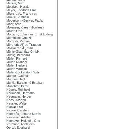
Merker, Max
Metzkes, Harald
Meyer, Friedrich Elias
Mieris d.Ä., Frans van
Milovic, Vukasin
Modersohn-Becker, Paula
Mohr, Arno
Molenaer, Klaes (Nicolaes)
Möller, Otto
Molzahn, Johannes Ernst Ludwig
Montblanc GmbH,
Morgner, Michael
Mörstedt, Alfred Traugott
Mostaert d.Ä., Gillis
Mühle-Glashütte GmbH,
Mühlig, Bernhard
Müller, Richard
Müller, Michael
Müller, Herbert
Müller, Wilhelm
Müller-Lückendorf, Willy
Münter, Gabriele
Münzner, Rolf
Murillo, Bartolomé Esteban
Muschter, Peter
Nägele, Reinhold
Naumann, Hermann
Naumann, Herbert
Nees, Joseph
Nessler, Walter
Nicolai, Olaf
Nicolai, Carsten
Niederée, Johann Martin
Niemeyer, Adelbert
Niemeyer-Holstein, Otto
Normann, Adelsteen
Oertel, Eberhard