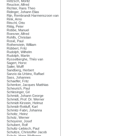
Retzsch, Moritz
Reucker, Alfred
Richter, Hans Theo
Ridinger, Johann Elias
Rijn, Rembrandt Harmenszoon van
Rink, Arno
Ritschl, Otto
Rittig, Peter
Robbe, Manuel
Roesner, Alfred
Rohlfs, Christian
Rosié, Paul
Rothenstein, William
Rübbert, Fritz
Rudolph, Wilhelm
Rudolph, Martin
Rysselberghe, Théo van
Sagert, Horst
Sailer, Wulff
Sandberg, Herbert
Sanzio da Urbino, Raffael
Sass, Johannes
Schaefler, Fritz
Schenker, Jacques Matthias
Scheurich, Paul
Schlesinger, Gil
Schmidt, Johann George
Schmidt, Prof. Dr. Werner
Schmidt-Kirstein, Helmut
Schmidt-Rottluff, Karl
Schmitz-Fabri, Johanna
Scholtz, Heinz
Scholz, Werner
Schoyerer, Josef
Schubert, Rolf
Schultz-Liebisch, Paul
Schultze, Christoffer Jacob
Schulz, Hans Wolfgang