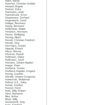
Hahn, Bernd
Hammer, Christian Gottlob
Hampel, Angela
Harbort, Erika
Hartmann, Linde
Hassebrauk, Ernst
Hauptmann, Gerhard
Hegenbarth, Josef
Heiliger, Bernhard
Heisig, Bernhard
Helfenbein, Walter
Hendrich, Hermann
Henne, Wolfgang
Hennig, Albert
Herold, Christian Friedrich
Herold, Jörg
Herrmann, Gunter
Hippold, Erhard
Hitzer, Werner
Höckner, Rudolf
Hoffmann, Dieter
Hoffmann, Josef
Homann, Johann Baptist
Hoppe, Peter
Horlbeck, Günter
Horlbeck-Kappler, Irmgard
Hornig, Günther
Höroldt, Johann Gregorius
Hottenroth, Woldemar
Hübner d.Ä., Julius
Huniat, Günther
Hussel, Horst
Huth, Willy Robert
Høst, Marianne
Illies, Arthur
Illmer, Willy
Immendorff, Jörg
Iwan, Friedrich