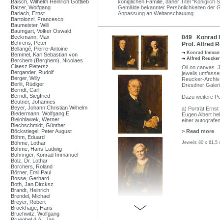
Baisch, Wilhelm Heinrich Gottlieb
königlichen Familie, daher Titel "Königlich
Balzer, Wolfgang
Gemälde bekannter Persönlichkeiten der G
Barlach, Ernst
Anpassung an Weltanschauung.
Bartolozzi, Francesco
Baumeister, Willi
Baumgart, Volker Oswald
Beckmann, Max
049 Konrad Im
Behrens, Peter
Prof. Alfred 
Bellangé, Pierre-Antoine
Konrad Imman
Bemmel, Karl Sebastian von
Alfred Reucke
Berchem (Berghem), Nicolaes
Claesz Pietersz.
Oil on canvas. Je
Bergander, Rudolf
jeweils umfasse
Berger, Willy
Reucker-Archiv
Berlit, Rüdiger
Dresdner Galer
Berndt, Carl
Berndt, Siegfried
Dazu weitere P
Beutner, Johannes
Beyer, Johann Christian Wilhelm
a) Porträt Ernst
Biedermann, Wolfgang E.
Eugen Albert he
Bielohlawek, Werner
einer autograf
Blechschmidt, Günther
Böckstiegel, Peter August
> Read more
Böhm, Eduard
Böhme, Lothar
Jeweils 80 x 61,5
Böhme, Hans-Ludwig
Böhringer, Konrad Immanuel
Bolz, Dr. Lothar
Borchers, Roland
Börner, Emil Paul
Bosse, Gerhard
Both, Jan Dircksz
Brandt, Heinrich
Brendel, Michael
Breyer, Robert
Brockhage, Hans
Bruchwitz, Wolfgang
Brueghel d.Ä., Jan