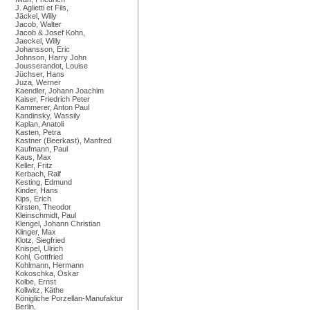
J. Aglietti et Fils,
Jäckel, Willy
Jacob, Walter
Jacob & Josef Kohn,
Jaeckel, Willy
Johansson, Eric
Johnson, Harry John
Jousserandot, Louise
Jüchser, Hans
Juza, Werner
Kaendler, Johann Joachim
Kaiser, Friedrich Peter
Kammerer, Anton Paul
Kandinsky, Wassily
Kaplan, Anatoli
Kasten, Petra
Kastner (Beerkast), Manfred
Kaufmann, Paul
Kaus, Max
Keller, Fritz
Kerbach, Ralf
Kesting, Edmund
Kinder, Hans
Kips, Erich
Kirsten, Theodor
Kleinschmidt, Paul
Klengel, Johann Christian
Klinger, Max
Klotz, Siegfried
Knispel, Ulrich
Kohl, Gottfried
Kohlmann, Hermann
Kokoschka, Oskar
Kolbe, Ernst
Kollwitz, Käthe
Königliche Porzellan-Manufaktur
Berlin,