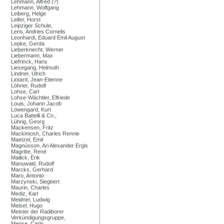
Lehmann, Alfred (?)
Lehmann, Wolfgang
Leiberg, Helge
Leifer, Horst
Leipziger Schule,
Lens, Andries Cornelis
Leonhardi, Eduard Emil August
Lepke, Gerda
Lieberknecht, Werner
Liebermann, Max
Liefrinck, Hans
Liesegang, Helmuth
Lindner, Ulrich
Liotard, Jean-Etienne
Löhner, Rudolf
Lohse, Carl
Lohse-Wächtler, Elfriede
Louis, Johann Jacob
Löwengard, Kurt
Luca Battelli & Cn.,
Lührig, Georg
Mackensen, Fritz
Mackintosh, Charles Rennie
Maetzel, Emil
Magnússon, Ari Alexander Ergis
Magritte, René
Mailick, Erik
Manuwald, Rudolf
Marcks, Gerhard
Maro, Antonio
Marzynski, Siegbert
Maurin, Charles
Mediz, Karl
Meidner, Ludwig
Meisel, Hugo
Meister der Radiborer
Verkündigungsgruppe,
Mense, Carlo