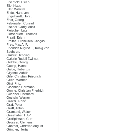
Eisenfeld, Ulrich
Elle, Klaus
Eller, Wilhelm
Ende, Hans am
Engelhardt, Horst
Erler, Georg
Felixmüller, Conrad
Fischer-Gurig, Adolf
Fleischer, Lutz
Florschuetz, Thomas
Fraaß, Erich
Freitas, Francisco Chagas
Frey, Max A. P.
Friedrich August II., König von
Sachsen,
Galerie Henning,
Galerie Rudolf Zwirner,
Gelbke, Georg
Georgi, Hanns
Giebe, Hubertus
Gigante, Achille
Gille, Christian Friedrich
Gilles, Werner
Gilsi, Fritz
Glöckner, Hermann
Gonne, Christian Friedrich
Göschel, Eberhard
Gothein, Werner
Graetz, René
Graf, Peter
Graff, Anton
Gramatté, Walter
Grieshaber, HAP
Großpietsch, Curt
Gröszer, Clemens
Günther, Christian August
Günther, Herta