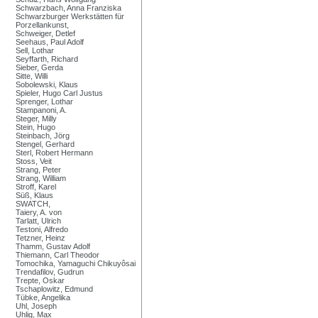
Schwarzbach, Anna Franziska
Schwarzburger Werkstätten für
Porzellankunst,
Schweiger, Detlef
Seehaus, Paul Adolf
Sell, Lothar
Seyffarth, Richard
Sieber, Gerda
Sitte, Willi
Sobolewski, Klaus
Spieler, Hugo Carl Justus
Sprenger, Lothar
Stampanoni, A.
Steger, Milly
Stein, Hugo
Steinbach, Jörg
Stengel, Gerhard
Sterl, Robert Hermann
Stoss, Veit
Strang, Peter
Strang, William
Stroff, Karel
Süß, Klaus
SWATCH,
Taiery, A. von
Tarlatt, Ulrich
Testoni, Alfredo
Tetzner, Heinz
Thamm, Gustav Adolf
Thiemann, Carl Theodor
Tomochika, Yamaguchi Chikuyôsai
Trendafilov, Gudrun
Trepte, Oskar
Tschaplowitz, Edmund
Tübke, Angelika
Uhl, Joseph
Uhlig, Max