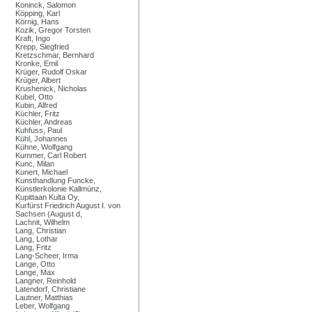
Koninck, Salomon
Köpping, Karl
Körnig, Hans
Kozik, Gregor Torsten
Kraft, Ingo
Krepp, Siegfried
Kretzschmar, Bernhard
Kronke, Emil
Krüger, Rudolf Oskar
Krüger, Albert
Krushenick, Nicholas
Kubel, Otto
Kubin, Alfred
Küchler, Fritz
Küchler, Andreas
Kuhfuss, Paul
Kühl, Johannes
Kühne, Wolfgang
Kummer, Carl Robert
Kunc, Milan
Kunert, Michael
Kunsthandlung Funcke,
Künstlerkolonie Kallmünz,
Kupittaan Kulta Oy,
Kurfürst Friedrich August I. von
Sachsen (August d,
Lachnit, Wilhelm
Lang, Christian
Lang, Lothar
Lang, Fritz
Lang-Scheer, Irma
Lange, Otto
Lange, Max
Langner, Reinhold
Latendorf, Christiane
Lautner, Matthias
Leber, Wolfgang