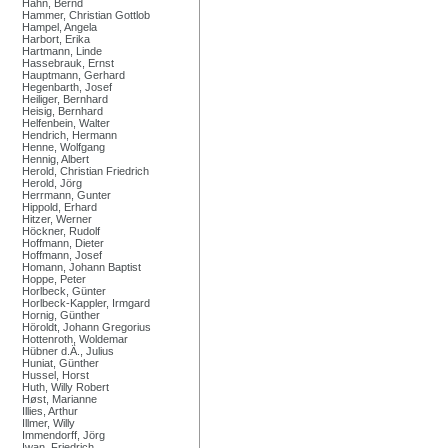
Hahn, Bernd
Hammer, Christian Gottlob
Hampel, Angela
Harbort, Erika
Hartmann, Linde
Hassebrauk, Ernst
Hauptmann, Gerhard
Hegenbarth, Josef
Heiliger, Bernhard
Heisig, Bernhard
Helfenbein, Walter
Hendrich, Hermann
Henne, Wolfgang
Hennig, Albert
Herold, Christian Friedrich
Herold, Jörg
Herrmann, Gunter
Hippold, Erhard
Hitzer, Werner
Höckner, Rudolf
Hoffmann, Dieter
Hoffmann, Josef
Homann, Johann Baptist
Hoppe, Peter
Horlbeck, Günter
Horlbeck-Kappler, Irmgard
Hornig, Günther
Höroldt, Johann Gregorius
Hottenroth, Woldemar
Hübner d.Ä., Julius
Huniat, Günther
Hussel, Horst
Huth, Willy Robert
Høst, Marianne
Illies, Arthur
Illmer, Willy
Immendorff, Jörg
Iwan, Friedrich