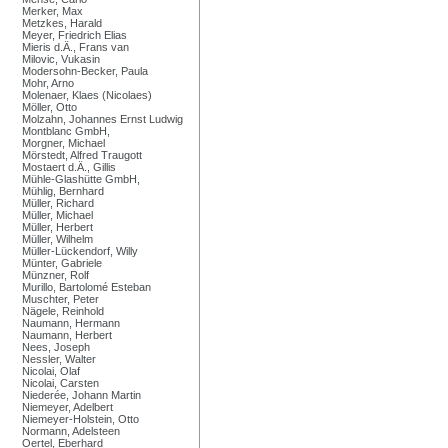
Merker, Max
Metzkes, Harald
Meyer, Friedrich Elias
Mieris d.Ä., Frans van
Milovic, Vukasin
Modersohn-Becker, Paula
Mohr, Arno
Molenaer, Klaes (Nicolaes)
Möller, Otto
Molzahn, Johannes Ernst Ludwig
Montblanc GmbH,
Morgner, Michael
Mörstedt, Alfred Traugott
Mostaert d.Ä., Gillis
Mühle-Glashütte GmbH,
Mühlig, Bernhard
Müller, Richard
Müller, Michael
Müller, Herbert
Müller, Wilhelm
Müller-Lückendorf, Willy
Münter, Gabriele
Münzner, Rolf
Murillo, Bartolomé Esteban
Muschter, Peter
Nägele, Reinhold
Naumann, Hermann
Naumann, Herbert
Nees, Joseph
Nessler, Walter
Nicolai, Olaf
Nicolai, Carsten
Niederée, Johann Martin
Niemeyer, Adelbert
Niemeyer-Holstein, Otto
Normann, Adelsteen
Oertel, Eberhard