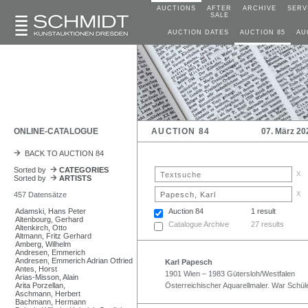
AUCTIONS
AFTER
ARCHIVE
SERV
SALE
AUCTION DATES
AUCTION 85
AU
ONLINE-CATALOGUE
AUCTION 84
07. März 20
BACK TO AUCTION 84
Sorted by
CATEGORIES
x
Sorted by
ARTISTS
x
457 Datensätze
Adamski, Hans Peter
Auction 84
1 result
Altenbourg, Gerhard
Catalogue Archive
27 results
Altenkirch, Otto
Altmann, Fritz Gerhard
Amberg, Wilhelm
Andresen, Emmerich
Andresen, Emmerich Adrian Otfried
Karl Papesch
Antes, Horst
1901 Wien – 1983 Gütersloh/Westfalen
Arias-Misson, Alain
Arita Porzellan,
Österreichischer Aquarellmaler. War Schül
Aschmann, Herbert
Bachmann, Hermann