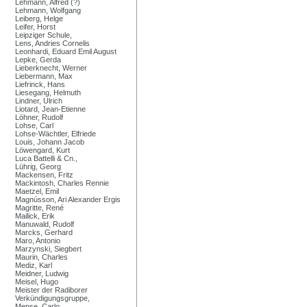
Lehmann, Alfred (?)
Lehmann, Wolfgang
Leiberg, Helge
Leifer, Horst
Leipziger Schule,
Lens, Andries Cornelis
Leonhardi, Eduard Emil August
Lepke, Gerda
Lieberknecht, Werner
Liebermann, Max
Liefrinck, Hans
Liesegang, Helmuth
Lindner, Ulrich
Liotard, Jean-Etienne
Löhner, Rudolf
Lohse, Carl
Lohse-Wächtler, Elfriede
Louis, Johann Jacob
Löwengard, Kurt
Luca Battelli & Cn.,
Lührig, Georg
Mackensen, Fritz
Mackintosh, Charles Rennie
Maetzel, Emil
Magnússon, Ari Alexander Ergis
Magritte, René
Mailick, Erik
Manuwald, Rudolf
Marcks, Gerhard
Maro, Antonio
Marzynski, Siegbert
Maurin, Charles
Mediz, Karl
Meidner, Ludwig
Meisel, Hugo
Meister der Radiborer
Verkündigungsgruppe,
Mense, Carlo