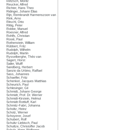
Retzsch, Moritz
Reucker, Alfred
Richter, Hans Theo
Ridinger, Johann Elias
Rijn, Rembrandt Harmenszoon van
Rink, Arno
Ritschl, Otto
Rittig, Peter
Robbe, Manuel
Roesner, Alfred
Rohlfs, Christian
Rosié, Paul
Rothenstein, William
Rübbert, Fritz
Rudolph, Wilhelm
Rudolph, Martin
Rysselberghe, Théo van
Sagert, Horst
Sailer, Wulff
Sandberg, Herbert
Sanzio da Urbino, Raffael
Sass, Johannes
Schaefler, Fritz
Schenker, Jacques Matthias
Scheurich, Paul
Schlesinger, Gil
Schmidt, Johann George
Schmidt, Prof. Dr. Werner
Schmidt-Kirstein, Helmut
Schmidt-Rottluff, Karl
Schmitz-Fabri, Johanna
Scholtz, Heinz
Scholz, Werner
Schoyerer, Josef
Schubert, Rolf
Schultz-Liebisch, Paul
Schultze, Christoffer Jacob
Schulz, Hans Wolfgang