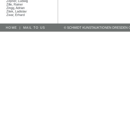
Zepner, Ludwig
Zille, Rainer
Zingg, Adrian
Zitek, Ladislav
Zwar, Erhard
HOME
|
MAIL TO US
© SCHMIDT KUNSTAUKTIONEN DRESDEN