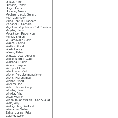
Ukleya, Ukki
Ullmann, Robert
Unger, Hans
Ungerer, Jakob
Veldheer, Jacob Gerard
Veth, Jan Pieter
Vigée-Lebrun, Elisabeth
Visscher II, Cornelis
Vogel von Vogelstein, Carl Christian
Vogeler, Heinrich
Voigtländer, Rudolf von
Volmer, Steffen
W. Lameyer & Sohn,
Wachs, Sabine
Walther, Albert
Warhol, Andy
Warmt, Falko
Watteau, Jean-Antoine
Weidensdorfer, Claus
Weigang, Rudolf
Wenzel, Jürgen
Westphal, Otto
Wieckhorst, Karin
Wiener Porzellanmanufaktur,
Wierix, Hieronymus
Wigand, Albert
Wildens, Jan
Wille, Johann Georg
Winkler, Hans
Winkler, Fritz
Wittig, Werner
Wizani (auch Witzani), Carl August
Wolff, Willy
Wolfsgruber, Gottfried
Womacka, Walter
Zalisz, Joseph Fritz
Zeising, Walter