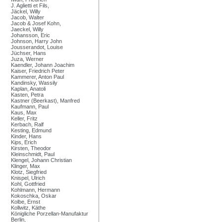
J. Aglietti et Fils,
Jäckel, Willy
Jacob, Walter
Jacob & Josef Kohn,
Jaeckel, Willy
Johansson, Eric
Johnson, Harry John
Jousserandot, Louise
Jüchser, Hans
Juza, Werner
Kaendler, Johann Joachim
Kaiser, Friedrich Peter
Kammerer, Anton Paul
Kandinsky, Wassily
Kaplan, Anatoli
Kasten, Petra
Kastner (Beerkast), Manfred
Kaufmann, Paul
Kaus, Max
Keller, Fritz
Kerbach, Ralf
Kesting, Edmund
Kinder, Hans
Kips, Erich
Kirsten, Theodor
Kleinschmidt, Paul
Klengel, Johann Christian
Klinger, Max
Klotz, Siegfried
Knispel, Ulrich
Kohl, Gottfried
Kohlmann, Hermann
Kokoschka, Oskar
Kolbe, Ernst
Kollwitz, Käthe
Königliche Porzellan-Manufaktur
Berlin,