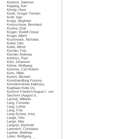
Koninck, Salomon
Köpping, Karl
Körnig, Hans
Kozik, Gregor Torsten
Kraft, Ingo
Krepp, Siegfried
Kretzschmar, Bernhard
Kronke, Emil
Krüger, Rudolf Oskar
Krüger, Albert
Krushenick, Nicholas
Kubel, Otto
Kubin, Alfred
Küchler, Fritz
Küchler, Andreas
Kuhfuss, Paul
Kühl, Johannes
Kühne, Wolfgang
Kummer, Carl Robert
Kunc, Milan
Kunert, Michael
Kunsthandlung Funcke,
Künstlerkolonie Kallmünz,
Kupittaan Kulta Oy,
Kurfürst Friedrich August I. von
Sachsen (August d,
Lachnit, Wilhelm
Lang, Christian
Lang, Lothar
Lang, Fritz
Lang-Scheer, Irma
Lange, Otto
Lange, Max
Langner, Reinhold
Latendorf, Christiane
Lautner, Matthias
Leber, Wolfgang