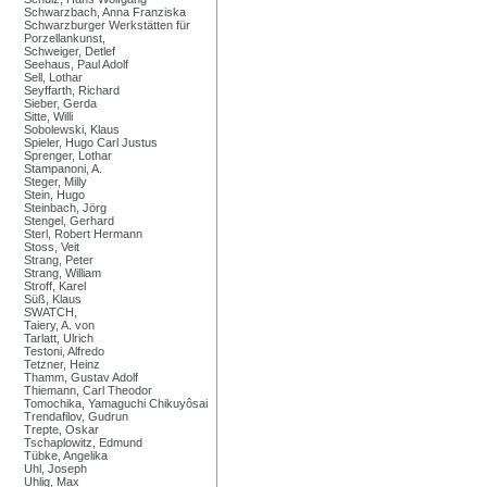
Schwarzbach, Anna Franziska
Schwarzburger Werkstätten für
Porzellankunst,
Schweiger, Detlef
Seehaus, Paul Adolf
Sell, Lothar
Seyffarth, Richard
Sieber, Gerda
Sitte, Willi
Sobolewski, Klaus
Spieler, Hugo Carl Justus
Sprenger, Lothar
Stampanoni, A.
Steger, Milly
Stein, Hugo
Steinbach, Jörg
Stengel, Gerhard
Sterl, Robert Hermann
Stoss, Veit
Strang, Peter
Strang, William
Stroff, Karel
Süß, Klaus
SWATCH,
Taiery, A. von
Tarlatt, Ulrich
Testoni, Alfredo
Tetzner, Heinz
Thamm, Gustav Adolf
Thiemann, Carl Theodor
Tomochika, Yamaguchi Chikuyôsai
Trendafilov, Gudrun
Trepte, Oskar
Tschaplowitz, Edmund
Tübke, Angelika
Uhl, Joseph
Uhlig, Max