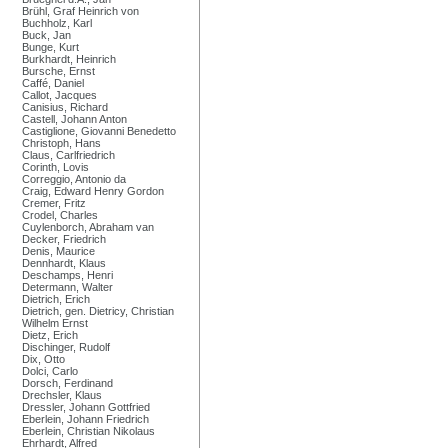
Brühl, Graf Heinrich von
Buchholz, Karl
Buck, Jan
Bunge, Kurt
Burkhardt, Heinrich
Bursche, Ernst
Caffé, Daniel
Callot, Jacques
Canisius, Richard
Castell, Johann Anton
Castiglione, Giovanni Benedetto
Christoph, Hans
Claus, Carlfriedrich
Corinth, Lovis
Correggio, Antonio da
Craig, Edward Henry Gordon
Cremer, Fritz
Crodel, Charles
Cuylenborch, Abraham van
Decker, Friedrich
Denis, Maurice
Dennhardt, Klaus
Deschamps, Henri
Determann, Walter
Dietrich, Erich
Dietrich, gen. Dietricy, Christian
Wilhelm Ernst
Dietz, Erich
Dischinger, Rudolf
Dix, Otto
Dolci, Carlo
Dorsch, Ferdinand
Drechsler, Klaus
Dressler, Johann Gottfried
Eberlein, Johann Friedrich
Eberlein, Christian Nikolaus
Ehrhardt, Alfred