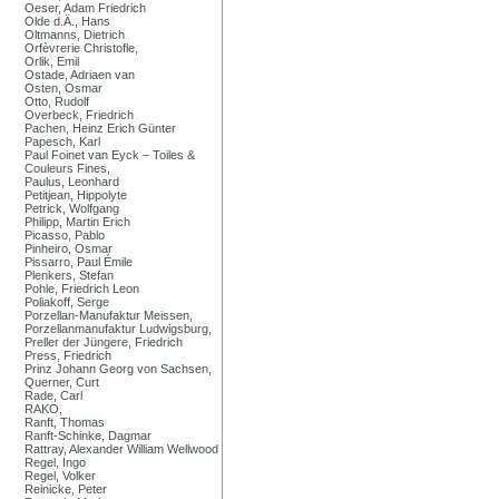
Oeser, Adam Friedrich
Olde d.Ä., Hans
Oltmanns, Dietrich
Orfèvrerie Christofle,
Orlik, Emil
Ostade, Adriaen van
Osten, Osmar
Otto, Rudolf
Overbeck, Friedrich
Pachen, Heinz Erich Günter
Papesch, Karl
Paul Foinet van Eyck – Toiles &
Couleurs Fines,
Paulus, Leonhard
Petitjean, Hippolyte
Petrick, Wolfgang
Philipp, Martin Erich
Picasso, Pablo
Pinheiro, Osmar
Pissarro, Paul Émile
Plenkers, Stefan
Pohle, Friedrich Leon
Poliakoff, Serge
Porzellan-Manufaktur Meissen,
Porzellanmanufaktur Ludwigsburg,
Preller der Jüngere, Friedrich
Press, Friedrich
Prinz Johann Georg von Sachsen,
Querner, Curt
Rade, Carl
RAKO,
Ranft, Thomas
Ranft-Schinke, Dagmar
Rattray, Alexander William Wellwood
Regel, Ingo
Regel, Volker
Reinicke, Peter