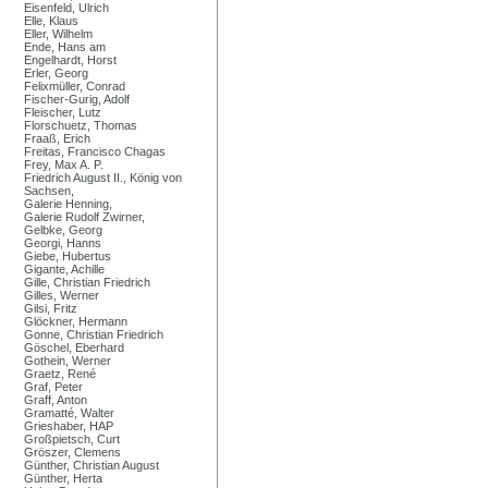
Eisenfeld, Ulrich
Elle, Klaus
Eller, Wilhelm
Ende, Hans am
Engelhardt, Horst
Erler, Georg
Felixmüller, Conrad
Fischer-Gurig, Adolf
Fleischer, Lutz
Florschuetz, Thomas
Fraaß, Erich
Freitas, Francisco Chagas
Frey, Max A. P.
Friedrich August II., König von
Sachsen,
Galerie Henning,
Galerie Rudolf Zwirner,
Gelbke, Georg
Georgi, Hanns
Giebe, Hubertus
Gigante, Achille
Gille, Christian Friedrich
Gilles, Werner
Gilsi, Fritz
Glöckner, Hermann
Gonne, Christian Friedrich
Göschel, Eberhard
Gothein, Werner
Graetz, René
Graf, Peter
Graff, Anton
Gramatté, Walter
Grieshaber, HAP
Großpietsch, Curt
Gröszer, Clemens
Günther, Christian August
Günther, Herta