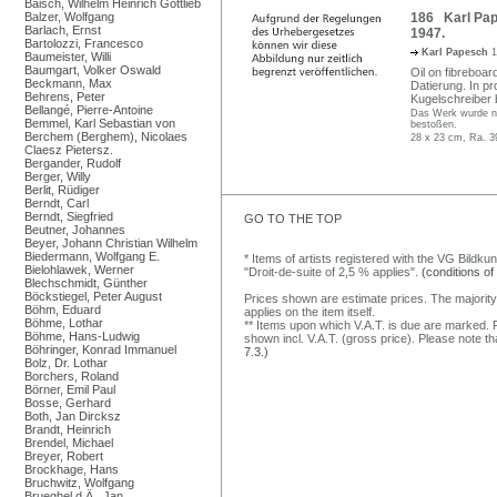
Baisch, Wilhelm Heinrich Gottlieb
Balzer, Wolfgang
186 Karl Pape
Barlach, Ernst
1947.
Bartolozzi, Francesco
Karl Papesch
1
Baumeister, Willi
Baumgart, Volker Oswald
Oil on fibreboar
Beckmann, Max
Datierung. In pr
Behrens, Peter
Kugelschreiber 
Bellangé, Pierre-Antoine
Das Werk wurde ni
Bemmel, Karl Sebastian von
bestoßen.
Berchem (Berghem), Nicolaes
28 x 23 cm, Ra. 3
Claesz Pietersz.
Bergander, Rudolf
Berger, Willy
Berlit, Rüdiger
Berndt, Carl
Berndt, Siegfried
GO TO THE TOP
Beutner, Johannes
Beyer, Johann Christian Wilhelm
Biedermann, Wolfgang E.
* Items of artists registered with the VG Bildku
Bielohlawek, Werner
"Droit-de-suite of 2,5 % applies".
(conditions of
Blechschmidt, Günther
Böckstiegel, Peter August
Prices shown are estimate prices. The majority
Böhm, Eduard
applies on the item itself.
Böhme, Lothar
** Items upon which V.A.T. is due are marked. F
Böhme, Hans-Ludwig
shown incl. V.A.T. (gross price). Please note tha
Böhringer, Konrad Immanuel
7.3.)
Bolz, Dr. Lothar
Borchers, Roland
Börner, Emil Paul
Bosse, Gerhard
Both, Jan Dircksz
Brandt, Heinrich
Brendel, Michael
Breyer, Robert
Brockhage, Hans
Bruchwitz, Wolfgang
Brueghel d.Ä., Jan