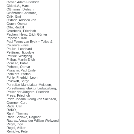
Oeser, Adam Friedrich
Olde d.Ä., Hans
Oltmanns, Dietrich
Orfèvrerie Christofle,
Orlik, Emil
Ostade, Adriaen van
Osten, Osmar
Otto, Rudolf
Overbeck, Friedrich
Pachen, Heinz Erich Günter
Papesch, Karl
Paul Foinet van Eyck – Toiles &
Couleurs Fines,
Paulus, Leonhard
Petitjean, Hippolyte
Petrick, Wolfgang
Philipp, Martin Erich
Picasso, Pablo
Pinheiro, Osmar
Pissarro, Paul Émile
Plenkers, Stefan
Pohle, Friedrich Leon
Poliakoff, Serge
Porzellan-Manufaktur Meissen,
Porzellanmanufaktur Ludwigsburg,
Preller der Jüngere, Friedrich
Press, Friedrich
Prinz Johann Georg von Sachsen,
Querner, Curt
Rade, Carl
RAKO,
Ranft, Thomas
Ranft-Schinke, Dagmar
Rattray, Alexander William Wellwood
Regel, Ingo
Regel, Volker
Reinicke, Peter