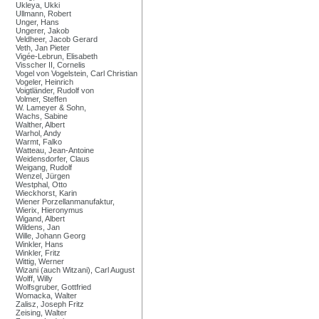
Ukleya, Ukki
Ullmann, Robert
Unger, Hans
Ungerer, Jakob
Veldheer, Jacob Gerard
Veth, Jan Pieter
Vigée-Lebrun, Elisabeth
Visscher II, Cornelis
Vogel von Vogelstein, Carl Christian
Vogeler, Heinrich
Voigtländer, Rudolf von
Volmer, Steffen
W. Lameyer & Sohn,
Wachs, Sabine
Walther, Albert
Warhol, Andy
Warmt, Falko
Watteau, Jean-Antoine
Weidensdorfer, Claus
Weigang, Rudolf
Wenzel, Jürgen
Westphal, Otto
Wieckhorst, Karin
Wiener Porzellanmanufaktur,
Wierix, Hieronymus
Wigand, Albert
Wildens, Jan
Wille, Johann Georg
Winkler, Hans
Winkler, Fritz
Wittig, Werner
Wizani (auch Witzani), Carl August
Wolff, Willy
Wolfsgruber, Gottfried
Womacka, Walter
Zalisz, Joseph Fritz
Zeising, Walter