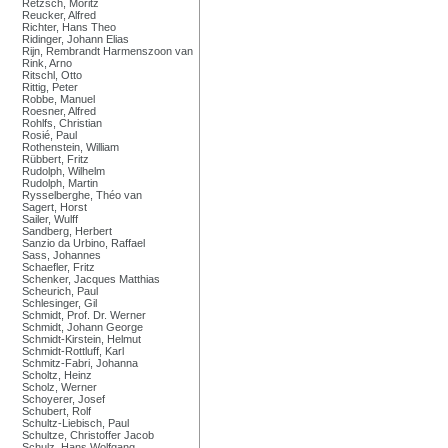
Retzsch, Moritz
Reucker, Alfred
Richter, Hans Theo
Ridinger, Johann Elias
Rijn, Rembrandt Harmenszoon van
Rink, Arno
Ritschl, Otto
Rittig, Peter
Robbe, Manuel
Roesner, Alfred
Rohlfs, Christian
Rosié, Paul
Rothenstein, William
Rübbert, Fritz
Rudolph, Wilhelm
Rudolph, Martin
Rysselberghe, Théo van
Sagert, Horst
Sailer, Wulff
Sandberg, Herbert
Sanzio da Urbino, Raffael
Sass, Johannes
Schaefler, Fritz
Schenker, Jacques Matthias
Scheurich, Paul
Schlesinger, Gil
Schmidt, Prof. Dr. Werner
Schmidt, Johann George
Schmidt-Kirstein, Helmut
Schmidt-Rottluff, Karl
Schmitz-Fabri, Johanna
Scholtz, Heinz
Scholz, Werner
Schoyerer, Josef
Schubert, Rolf
Schultz-Liebisch, Paul
Schultze, Christoffer Jacob
Schulz, Hans Wolfgang