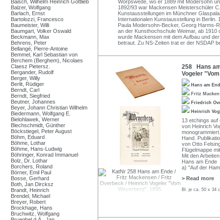
Baisch, Wilhelm Heinrich Gottlieb
Worpswede, wo er 1889 mit Modersohn und
Balzer, Wolfgang
1892/93 war Mackensen Meisterschüler C. 
Barlach, Ernst
Kunstausstellungen im Münchner Glaspalas
Bartolozzi, Francesco
Internationalen Kunstausstellung in Berlin.
Baumeister, Willi
Paula Modersohn-Becker, Georg Harms-Rüst
Baumgart, Volker Oswald
an der Kunsthochschule Weimar, ab 1910
Beckmann, Max
wurde Mackensen mit dem Aufbau und der 
Behrens, Peter
betraut. Zu NS-Zeiten trat er der NSDAP b
Bellangé, Pierre-Antoine
Bemmel, Karl Sebastian von
Berchem (Berghem), Nicolaes
Claesz Pietersz.
258 Hans am E
Bergander, Rudolf
Vogeler "Vom
Berger, Willy
Berlit, Rüdiger
Hans am En
Berndt, Carl
Fritz Macke
Berndt, Siegfried
Beutner, Johannes
Friedrich O
Beyer, Johann Christian Wilhelm
Heinrich Vo
Biedermann, Wolfgang E.
Bielohlawek, Werner
13 etchings auf 
Blechschmidt, Günther
von Heinrich Vog
Böckstiegel, Peter August
monogrammiert. 
Böhm, Eduard
Hand. Publikati
Böhme, Lothar
von Otto Felsing
Böhme, Hans-Ludwig
Flügelmappe mit
Böhringer, Konrad Immanuel
Mit den Arbeiten
Bolz, Dr. Lothar
Hans am Ende
Borchers, Roland
a) "Auf der Ham
Börner, Emil Paul
Bosse, Gerhard
> Read more
Both, Jan Dircksz
Brandt, Heinrich
Bl. je ca. 50 x 3
Brendel, Michael
Breyer, Robert
Brockhage, Hans
Bruchwitz, Wolfgang
Brueghel d.Ä., Jan