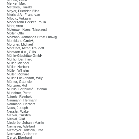
Merker, Max
Metzkes, Harald
Meyer, Friedrich Elias
Mieris d.Ä., Frans van
Milovic, Vukasin
Modersohn-Becker, Paula
Mohr, Arno
Molenaer, Klaes (Nicolaes)
Möller, Otto
Molzahn, Johannes Ernst Ludwig
Montblanc GmbH,
Morgner, Michael
Mörstedt, Alfred Traugott
Mostaert d.Ä., Gillis
Mühle-Glashütte GmbH,
Mühlig, Bernhard
Müller, Michael
Müller, Herbert
Müller, Wilhelm
Müller, Richard
Müller-Lückendorf, Willy
Münter, Gabriele
Münzner, Rolf
Murillo, Bartolomé Esteban
Muschter, Peter
Nägele, Reinhold
Naumann, Hermann
Naumann, Herbert
Nees, Joseph
Nessler, Walter
Nicolai, Carsten
Nicolai, Olaf
Niederée, Johann Martin
Niemeyer, Adelbert
Niemeyer-Holstein, Otto
Normann, Adelsteen
Oertel, Eberhard