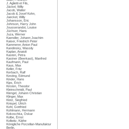
J. Aglietti et Fils,
Jäckel, Willy
Jacob, Walter
Jacob & Josef Kohn,
Jaeckel, Willy
Johansson, Eric
Johnson, Harry John
Jousserandot, Louise
Jüchser, Hans
Juza, Werner
Kaendler, Johann Joachim
Kaiser, Friedrich Peter
Kammerer, Anton Paul
Kandinsky, Wassily
Kaplan, Anatoli
Kasten, Petra
Kastner (Beerkast), Manfred
Kaufmann, Paul
Kaus, Max
Keller, Fritz
Kerbach, Ralf
Kesting, Edmund
Kinder, Hans
Kips, Erich
Kirsten, Theodor
Kleinschmidt, Paul
Klengel, Johann Christian
Klinger, Max
Klotz, Siegfried
Knispel, Ulrich
Kohl, Gottfried
Kohlmann, Hermann
Kokoschka, Oskar
Kolbe, Ernst
Kollwitz, Käthe
Königliche Porzellan-Manufaktur
Berlin,