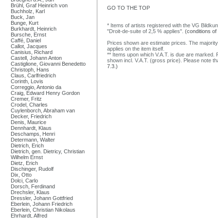
Brühl, Graf Heinrich von
GO TO THE TOP
Buchholz, Karl
Buck, Jan
Bunge, Kurt
* Items of artists registered with the VG Bildku
Burkhardt, Heinrich
"Droit-de-suite of 2,5 % applies".
(conditions of
Bursche, Ernst
Caffé, Daniel
Prices shown are estimate prices. The majority
Callot, Jacques
applies on the item itself.
Canisius, Richard
** Items upon which V.A.T. is due are marked. F
Castell, Johann Anton
shown incl. V.A.T. (gross price). Please note tha
Castiglione, Giovanni Benedetto
7.3.)
Christoph, Hans
Claus, Carlfriedrich
Corinth, Lovis
Correggio, Antonio da
Craig, Edward Henry Gordon
Cremer, Fritz
Crodel, Charles
Cuylenborch, Abraham van
Decker, Friedrich
Denis, Maurice
Dennhardt, Klaus
Deschamps, Henri
Determann, Walter
Dietrich, Erich
Dietrich, gen. Dietricy, Christian
Wilhelm Ernst
Dietz, Erich
Dischinger, Rudolf
Dix, Otto
Dolci, Carlo
Dorsch, Ferdinand
Drechsler, Klaus
Dressler, Johann Gottfried
Eberlein, Johann Friedrich
Eberlein, Christian Nikolaus
Ehrhardt, Alfred