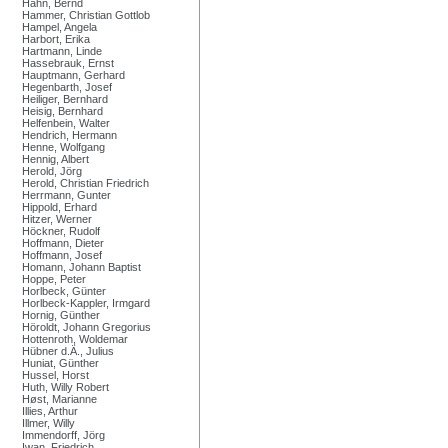
Hahn, Bernd
Hammer, Christian Gottlob
Hampel, Angela
Harbort, Erika
Hartmann, Linde
Hassebrauk, Ernst
Hauptmann, Gerhard
Hegenbarth, Josef
Heiliger, Bernhard
Heisig, Bernhard
Helfenbein, Walter
Hendrich, Hermann
Henne, Wolfgang
Hennig, Albert
Herold, Jörg
Herold, Christian Friedrich
Herrmann, Gunter
Hippold, Erhard
Hitzer, Werner
Höckner, Rudolf
Hoffmann, Dieter
Hoffmann, Josef
Homann, Johann Baptist
Hoppe, Peter
Horlbeck, Günter
Horlbeck-Kappler, Irmgard
Hornig, Günther
Höroldt, Johann Gregorius
Hottenroth, Woldemar
Hübner d.Ä., Julius
Huniat, Günther
Hussel, Horst
Huth, Willy Robert
Høst, Marianne
Illies, Arthur
Illmer, Willy
Immendorff, Jörg
Iwan, Friedrich