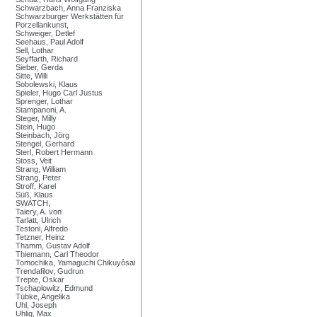
Schwarzbach, Anna Franziska
Schwarzburger Werkstätten für
Porzellankunst,
Schweiger, Detlef
Seehaus, Paul Adolf
Sell, Lothar
Seyffarth, Richard
Sieber, Gerda
Sitte, Willi
Sobolewski, Klaus
Spieler, Hugo Carl Justus
Sprenger, Lothar
Stampanoni, A.
Steger, Milly
Stein, Hugo
Steinbach, Jörg
Stengel, Gerhard
Sterl, Robert Hermann
Stoss, Veit
Strang, William
Strang, Peter
Stroff, Karel
Süß, Klaus
SWATCH,
Taiery, A. von
Tarlatt, Ulrich
Testoni, Alfredo
Tetzner, Heinz
Thamm, Gustav Adolf
Thiemann, Carl Theodor
Tomochika, Yamaguchi Chikuyôsai
Trendafilov, Gudrun
Trepte, Oskar
Tschaplowitz, Edmund
Tübke, Angelika
Uhl, Joseph
Uhlig, Max