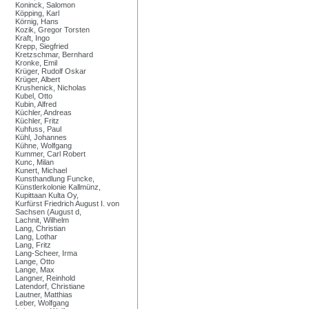
Koninck, Salomon
Köpping, Karl
Körnig, Hans
Kozik, Gregor Torsten
Kraft, Ingo
Krepp, Siegfried
Kretzschmar, Bernhard
Kronke, Emil
Krüger, Rudolf Oskar
Krüger, Albert
Krushenick, Nicholas
Kubel, Otto
Kubin, Alfred
Küchler, Andreas
Küchler, Fritz
Kuhfuss, Paul
Kühl, Johannes
Kühne, Wolfgang
Kummer, Carl Robert
Kunc, Milan
Kunert, Michael
Kunsthandlung Funcke,
Künstlerkolonie Kallmünz,
Kupittaan Kulta Oy,
Kurfürst Friedrich August I. von
Sachsen (August d,
Lachnit, Wilhelm
Lang, Christian
Lang, Lothar
Lang, Fritz
Lang-Scheer, Irma
Lange, Otto
Lange, Max
Langner, Reinhold
Latendorf, Christiane
Lautner, Matthias
Leber, Wolfgang