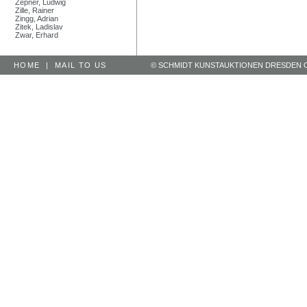
Zepner, Ludwig
Zille, Rainer
Zingg, Adrian
Zitek, Ladislav
Zwar, Erhard
HOME
|
MAIL TO US
© SCHMIDT KUNSTAUKTIONEN DRESDEN