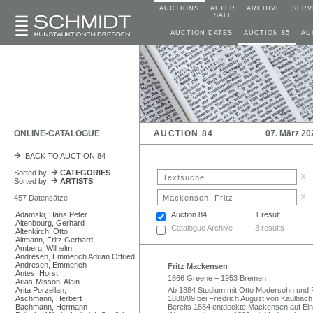
AUCTIONS
AFTER
ARCHIVE
SERV
SALE
AUCTION DATES
AUCTION 85
AU
ONLINE-CATALOGUE
AUCTION 84
07. März 20
BACK TO AUCTION 84
Sorted by
CATEGORIES
x
Sorted by
ARTISTS
x
457 Datensätze
Adamski, Hans Peter
Auction 84
1 result
Altenbourg, Gerhard
Catalogue Archive
3 results
Altenkirch, Otto
Altmann, Fritz Gerhard
Amberg, Wilhelm
Andresen, Emmerich Adrian Otfried
Andresen, Emmerich
Fritz Mackensen
Antes, Horst
1866 Greene – 1953 Bremen
Arias-Misson, Alain
Arita Porzellan,
Ab 1884 Studium mit Otto Modersohn und 
Aschmann, Herbert
1888/89 bei Friedrich August von Kaulbac
Bachmann, Hermann
Bereits 1884 entdeckte Mackensen auf Ein