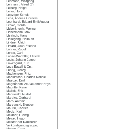
Lehmann, Wolfgang
Lehmann, Alfred (?)
Leiberg, Helge
Leifer, Horst
Leipziger Schule,
Lens, Andries Cornelis
Leonhardi, Eduard Emil August
Lepke, Gerda
Lieberknecht, Werner
Liebermann, Max
Liefrinck, Hans
Liesegang, Helmuth
Lindner, Ulrich
Liotard, Jean-Etienne
Löhner, Rudolf
Lohse, Carl
Lohse-Wächtler, Elfriede
Louis, Johann Jacob
Löwengard, Kurt
Luca Battelli & Cn.,
Lührig, Georg
Mackensen, Fritz
Mackintosh, Charles Rennie
Maetzel, Emil
Magnússon, Ari Alexander Ergis
Magritte, René
Mailick, Erik
Manuwald, Rudolf
Marcks, Gerhard
Maro, Antonio
Marzynski, Siegbert
Maurin, Charles
Mediz, Karl
Meidner, Ludwig
Meisel, Hugo
Meister der Radiborer
Verkündigungsgruppe,
Mense, Carlo