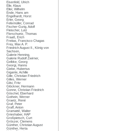
Eisenfeld, Ulrich
Elle, Klaus
Eller, Wilhelm
Ende, Hans am
Engelhardt, Horst
Erler, Georg
Felixmüller, Conrad
Fischer-Gurig, Adolf
Fleischer, Lutz
Florschuetz, Thomas
Fraaß, Erich
Freitas, Francisco Chagas
Frey, Max A. P.
Friedrich August II., König von
Sachsen,
Galerie Henning,
Galerie Rudolf Zwirner,
Gelbke, Georg
Georgi, Hanns
Giebe, Hubertus
Gigante, Achille
Gille, Christian Friedrich
Gilles, Werner
Gilsi, Fritz
Glöckner, Hermann
Gonne, Christian Friedrich
Göschel, Eberhard
Gothein, Werner
Graetz, René
Graf, Peter
Graff, Anton
Gramatté, Walter
Grieshaber, HAP
Großpietsch, Curt
Gröszer, Clemens
Günther, Christian August
Günther, Herta