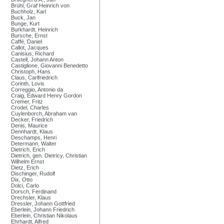
Brühl, Graf Heinrich von
Buchholz, Karl
Buck, Jan
Bunge, Kurt
Burkhardt, Heinrich
Bursche, Ernst
Caffé, Daniel
Callot, Jacques
Canisius, Richard
Castell, Johann Anton
Castiglione, Giovanni Benedetto
Christoph, Hans
Claus, Carlfriedrich
Corinth, Lovis
Correggio, Antonio da
Craig, Edward Henry Gordon
Cremer, Fritz
Crodel, Charles
Cuylenborch, Abraham van
Decker, Friedrich
Denis, Maurice
Dennhardt, Klaus
Deschamps, Henri
Determann, Walter
Dietrich, Erich
Dietrich, gen. Dietricy, Christian
Wilhelm Ernst
Dietz, Erich
Dischinger, Rudolf
Dix, Otto
Dolci, Carlo
Dorsch, Ferdinand
Drechsler, Klaus
Dressler, Johann Gottfried
Eberlein, Johann Friedrich
Eberlein, Christian Nikolaus
Ehrhardt, Alfred