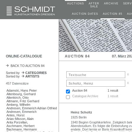
AUCTIONS
AFTER
ARCHIVE
SERV
SALE
AUCTION DATES
AUCTION 85
AU
ONLINE-CATALOGUE
AUCTION 84
07. März 20
BACK TO AUCTION 84
Sorted by
CATEGORIES
x
Sorted by
ARTISTS
x
457 Datensätze
Adamski, Hans Peter
Auction 84
1 result
Altenbourg, Gerhard
Catalogue Archive
1 result
Altenkirch, Otto
Altmann, Fritz Gerhard
Amberg, Wilhelm
Andresen, Emmerich Adrian Otfried
Andresen, Emmerich
Heinz Scholtz
Antes, Horst
1925 Berlin
Arias-Misson, Alain
Arita Porzellan,
1940 Beginn Graphikerlehre. Zeitgleich b
Aschmann, Herbert
Abendstudium. Es folgte die Einberufung 
Bachmann, Hermann
endete. Dort lernte er Boris Krasnikoff ke