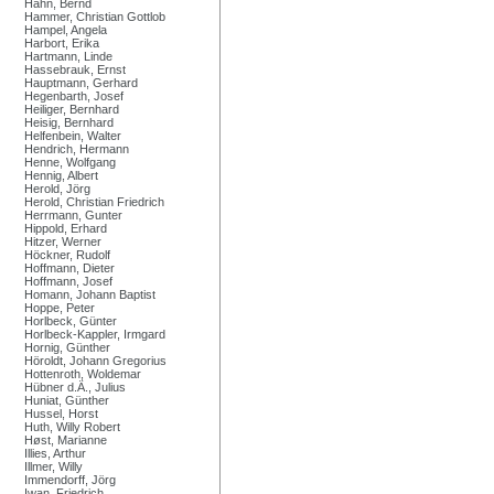
Hahn, Bernd
Hammer, Christian Gottlob
Hampel, Angela
Harbort, Erika
Hartmann, Linde
Hassebrauk, Ernst
Hauptmann, Gerhard
Hegenbarth, Josef
Heiliger, Bernhard
Heisig, Bernhard
Helfenbein, Walter
Hendrich, Hermann
Henne, Wolfgang
Hennig, Albert
Herold, Jörg
Herold, Christian Friedrich
Herrmann, Gunter
Hippold, Erhard
Hitzer, Werner
Höckner, Rudolf
Hoffmann, Dieter
Hoffmann, Josef
Homann, Johann Baptist
Hoppe, Peter
Horlbeck, Günter
Horlbeck-Kappler, Irmgard
Hornig, Günther
Höroldt, Johann Gregorius
Hottenroth, Woldemar
Hübner d.Ä., Julius
Huniat, Günther
Hussel, Horst
Huth, Willy Robert
Høst, Marianne
Illies, Arthur
Illmer, Willy
Immendorff, Jörg
Iwan, Friedrich