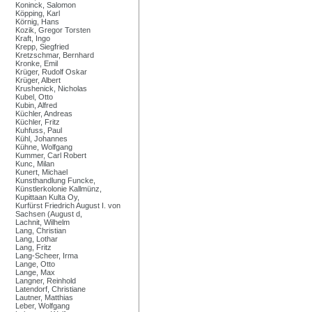
Koninck, Salomon
Köpping, Karl
Körnig, Hans
Kozik, Gregor Torsten
Kraft, Ingo
Krepp, Siegfried
Kretzschmar, Bernhard
Kronke, Emil
Krüger, Rudolf Oskar
Krüger, Albert
Krushenick, Nicholas
Kubel, Otto
Kubin, Alfred
Küchler, Andreas
Küchler, Fritz
Kuhfuss, Paul
Kühl, Johannes
Kühne, Wolfgang
Kummer, Carl Robert
Kunc, Milan
Kunert, Michael
Kunsthandlung Funcke,
Künstlerkolonie Kallmünz,
Kupittaan Kulta Oy,
Kurfürst Friedrich August I. von
Sachsen (August d,
Lachnit, Wilhelm
Lang, Christian
Lang, Lothar
Lang, Fritz
Lang-Scheer, Irma
Lange, Otto
Lange, Max
Langner, Reinhold
Latendorf, Christiane
Lautner, Matthias
Leber, Wolfgang