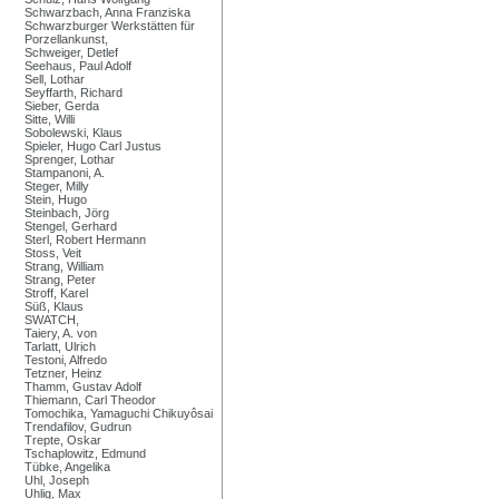
Schwarzbach, Anna Franziska
Schwarzburger Werkstätten für
Porzellankunst,
Schweiger, Detlef
Seehaus, Paul Adolf
Sell, Lothar
Seyffarth, Richard
Sieber, Gerda
Sitte, Willi
Sobolewski, Klaus
Spieler, Hugo Carl Justus
Sprenger, Lothar
Stampanoni, A.
Steger, Milly
Stein, Hugo
Steinbach, Jörg
Stengel, Gerhard
Sterl, Robert Hermann
Stoss, Veit
Strang, William
Strang, Peter
Stroff, Karel
Süß, Klaus
SWATCH,
Taiery, A. von
Tarlatt, Ulrich
Testoni, Alfredo
Tetzner, Heinz
Thamm, Gustav Adolf
Thiemann, Carl Theodor
Tomochika, Yamaguchi Chikuyôsai
Trendafilov, Gudrun
Trepte, Oskar
Tschaplowitz, Edmund
Tübke, Angelika
Uhl, Joseph
Uhlig, Max