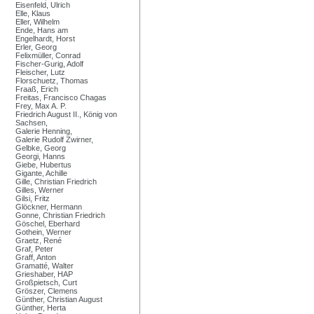
Eisenfeld, Ulrich
Elle, Klaus
Eller, Wilhelm
Ende, Hans am
Engelhardt, Horst
Erler, Georg
Felixmüller, Conrad
Fischer-Gurig, Adolf
Fleischer, Lutz
Florschuetz, Thomas
Fraaß, Erich
Freitas, Francisco Chagas
Frey, Max A. P.
Friedrich August II., König von
Sachsen,
Galerie Henning,
Galerie Rudolf Zwirner,
Gelbke, Georg
Georgi, Hanns
Giebe, Hubertus
Gigante, Achille
Gille, Christian Friedrich
Gilles, Werner
Gilsi, Fritz
Glöckner, Hermann
Gonne, Christian Friedrich
Göschel, Eberhard
Gothein, Werner
Graetz, René
Graf, Peter
Graff, Anton
Gramatté, Walter
Grieshaber, HAP
Großpietsch, Curt
Gröszer, Clemens
Günther, Christian August
Günther, Herta