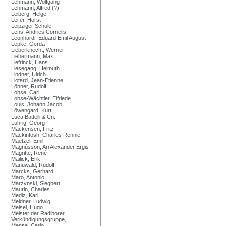
Lehmann, Wolfgang
Lehmann, Alfred (?)
Leiberg, Helge
Leifer, Horst
Leipziger Schule,
Lens, Andries Cornelis
Leonhardi, Eduard Emil August
Lepke, Gerda
Lieberknecht, Werner
Liebermann, Max
Liefrinck, Hans
Liesegang, Helmuth
Lindner, Ulrich
Liotard, Jean-Etienne
Löhner, Rudolf
Lohse, Carl
Lohse-Wächtler, Elfriede
Louis, Johann Jacob
Löwengard, Kurt
Luca Battelli & Cn.,
Lührig, Georg
Mackensen, Fritz
Mackintosh, Charles Rennie
Maetzel, Emil
Magnússon, Ari Alexander Ergis
Magritte, René
Mailick, Erik
Manuwald, Rudolf
Marcks, Gerhard
Maro, Antonio
Marzynski, Siegbert
Maurin, Charles
Mediz, Karl
Meidner, Ludwig
Meisel, Hugo
Meister der Radiborer
Verkündigungsgruppe,
Mense, Carlo