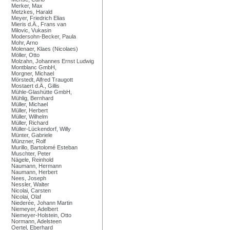
Merker, Max
Metzkes, Harald
Meyer, Friedrich Elias
Mieris d.Ä., Frans van
Milovic, Vukasin
Modersohn-Becker, Paula
Mohr, Arno
Molenaer, Klaes (Nicolaes)
Möller, Otto
Molzahn, Johannes Ernst Ludwig
Montblanc GmbH,
Morgner, Michael
Mörstedt, Alfred Traugott
Mostaert d.Ä., Gillis
Mühle-Glashütte GmbH,
Mühlig, Bernhard
Müller, Michael
Müller, Herbert
Müller, Wilhelm
Müller, Richard
Müller-Lückendorf, Willy
Münter, Gabriele
Münzner, Rolf
Murillo, Bartolomé Esteban
Muschter, Peter
Nägele, Reinhold
Naumann, Hermann
Naumann, Herbert
Nees, Joseph
Nessler, Walter
Nicolai, Carsten
Nicolai, Olaf
Niederée, Johann Martin
Niemeyer, Adelbert
Niemeyer-Holstein, Otto
Normann, Adelsteen
Oertel, Eberhard