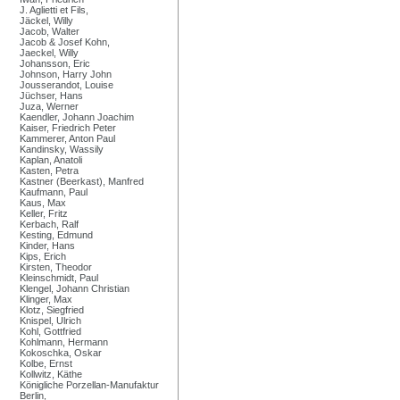
J. Aglietti et Fils,
Jäckel, Willy
Jacob, Walter
Jacob & Josef Kohn,
Jaeckel, Willy
Johansson, Eric
Johnson, Harry John
Jousserandot, Louise
Jüchser, Hans
Juza, Werner
Kaendler, Johann Joachim
Kaiser, Friedrich Peter
Kammerer, Anton Paul
Kandinsky, Wassily
Kaplan, Anatoli
Kasten, Petra
Kastner (Beerkast), Manfred
Kaufmann, Paul
Kaus, Max
Keller, Fritz
Kerbach, Ralf
Kesting, Edmund
Kinder, Hans
Kips, Erich
Kirsten, Theodor
Kleinschmidt, Paul
Klengel, Johann Christian
Klinger, Max
Klotz, Siegfried
Knispel, Ulrich
Kohl, Gottfried
Kohlmann, Hermann
Kokoschka, Oskar
Kolbe, Ernst
Kollwitz, Käthe
Königliche Porzellan-Manufaktur
Berlin,