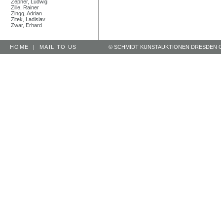
Zepner, Ludwig
Zille, Rainer
Zingg, Adrian
Zitek, Ladislav
Zwar, Erhard
HOME
|
MAIL TO US
© SCHMIDT KUNSTAUKTIONEN DRESDEN