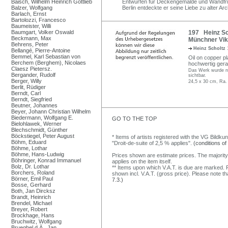
Baisch, Wilhelm Heinrich Gottlieb
Entwürfen für Deckengemälde und Wandfri
Balzer, Wolfgang
Berlin entdeckte er seine Liebe zu alter Arch
Barlach, Ernst
Bartolozzi, Francesco
Baumeister, Willi
Baumgart, Volker Oswald
197 Heinz Sch
Beckmann, Max
Münchner Vik
Behrens, Peter
Heinz Scholtz
Bellangé, Pierre-Antoine
Bemmel, Karl Sebastian von
Oil on copper pla
Berchem (Berghem), Nicolaes
hochwertig ger
Claesz Pietersz.
Das Werk wurde ni
Bergander, Rudolf
sichtbar.
Berger, Willy
24,5 x 30 cm, Ra.
Berlit, Rüdiger
Berndt, Carl
Berndt, Siegfried
Beutner, Johannes
Beyer, Johann Christian Wilhelm
Biedermann, Wolfgang E.
GO TO THE TOP
Bielohlawek, Werner
Blechschmidt, Günther
Böckstiegel, Peter August
* Items of artists registered with the VG Bildku
Böhm, Eduard
"Droit-de-suite of 2,5 % applies".
(conditions of
Böhme, Lothar
Böhme, Hans-Ludwig
Prices shown are estimate prices. The majority
Böhringer, Konrad Immanuel
applies on the item itself.
Bolz, Dr. Lothar
** Items upon which V.A.T. is due are marked. F
Borchers, Roland
shown incl. V.A.T. (gross price). Please note tha
Börner, Emil Paul
7.3.)
Bosse, Gerhard
Both, Jan Dircksz
Brandt, Heinrich
Brendel, Michael
Breyer, Robert
Brockhage, Hans
Bruchwitz, Wolfgang
Brueghel d.Ä., Jan