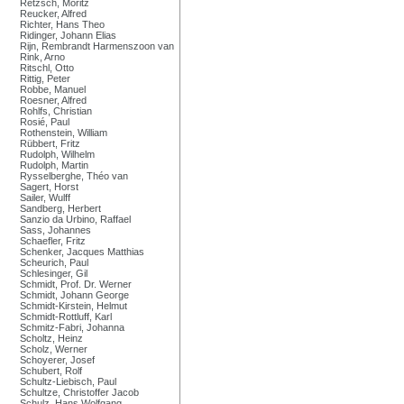
Retzsch, Moritz
Reucker, Alfred
Richter, Hans Theo
Ridinger, Johann Elias
Rijn, Rembrandt Harmenszoon van
Rink, Arno
Ritschl, Otto
Rittig, Peter
Robbe, Manuel
Roesner, Alfred
Rohlfs, Christian
Rosié, Paul
Rothenstein, William
Rübbert, Fritz
Rudolph, Wilhelm
Rudolph, Martin
Rysselberghe, Théo van
Sagert, Horst
Sailer, Wulff
Sandberg, Herbert
Sanzio da Urbino, Raffael
Sass, Johannes
Schaefler, Fritz
Schenker, Jacques Matthias
Scheurich, Paul
Schlesinger, Gil
Schmidt, Prof. Dr. Werner
Schmidt, Johann George
Schmidt-Kirstein, Helmut
Schmidt-Rottluff, Karl
Schmitz-Fabri, Johanna
Scholtz, Heinz
Scholz, Werner
Schoyerer, Josef
Schubert, Rolf
Schultz-Liebisch, Paul
Schultze, Christoffer Jacob
Schulz, Hans Wolfgang