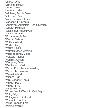
Ukleya, Ukki
Ullmann, Robert
Unger, Hans
Ungerer, Jakob
Veldheer, Jacob Gerard
Veth, Jan Pieter
Vigée-Lebrun, Elisabeth
Visscher II, Cornelis
Vogel von Vogelstein, Carl Christian
Vogeler, Heinrich
Voigtländer, Rudolf von
Volmer, Steffen
W. Lameyer & Sohn,
Wachs, Sabine
Walther, Albert
Warhol, Andy
Warmt, Falko
Watteau, Jean-Antoine
Weidensdorfer, Claus
Weigang, Rudolf
Wenzel, Jürgen
Westphal, Otto
Wieckhorst, Karin
Wiener Porzellanmanufaktur,
Wierix, Hieronymus
Wigand, Albert
Wildens, Jan
Wille, Johann Georg
Winkler, Hans
Winkler, Fritz
Wittig, Werner
Wizani (auch Witzani), Carl August
Wolff, Willy
Wolfsgruber, Gottfried
Womacka, Walter
Zalisz, Joseph Fritz
Zeising, Walter