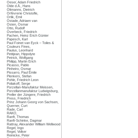
Oeser, Adam Friedrich
Olde d.Ä., Hans
Oltmanns, Dietrich
Orfèvrerie Christofle,
Orlik, Emil
Ostade, Adriaen van
Osten, Osmar
Otto, Rudolf
Overbeck, Friedrich
Pachen, Heinz Erich Günter
Papesch, Karl
Paul Foinet van Eyck – Toiles &
Couleurs Fines,
Paulus, Leonhard
Petitjean, Hippolyte
Petrick, Wolfgang
Philipp, Martin Erich
Picasso, Pablo
Pinheiro, Osmar
Pissarro, Paul Émile
Plenkers, Stefan
Pohle, Friedrich Leon
Poliakoff, Serge
Porzellan-Manufaktur Meissen,
Porzellanmanufaktur Ludwigsburg,
Preller der Jüngere, Friedrich
Press, Friedrich
Prinz Johann Georg von Sachsen,
Querner, Curt
Rade, Carl
RAKO,
Ranft, Thomas
Ranft-Schinke, Dagmar
Rattray, Alexander William Wellwood
Regel, Ingo
Regel, Volker
Reinicke, Peter