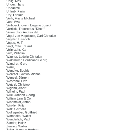
Uhlig, Max
Unger, Hans
Unoaerre,
Urlaub, Farin
Ury, Lesser
Veith, Franz Michael
Vent, Eva
Verboeckhoven, Eugène Joseph
Verrijck, Theorodus "Dirck"
Verrocchio, Andrea del
Vogel von Vogelstein, Carl Christian
Vogeler, Heinrich
Voges, H. F.
Voigt, Otto Eduard
Vollpracht, Karl
Volz, Wilhelm
Wagner, Ludwig Christian
Waldmüller, Ferdinand Georg
Wandrer, Gerd
Wanli,
Wencke, Sophie
Wentzel, Gottlob Michael
Wenzel, Jürgen
Westphal, Otto
Wetzel, Christoph
Wigand, Albert
Wilhelm, Paul
Wille, Johann Georg
William Lam & Co.,
Windmaier, Anton
Winkler, Fritz
Wolf, Gerhard
Wolfsgruber, Gottfried
Womacka, Walter
Wunderlich, Paul
Zander, Heinz
Zeising, Walter
Zeller, Magnus Herbert