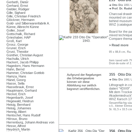
Gerbeth, Dieter
Otto Dix
1891 U
Gerhard, Ernst
Prof. Dr. Rudo
Giebler, Rüdiger
Gille, Sighard
Charcoal drawin
Gille, Christian Friedrich
mounted on card
Glöckner, Hermann
behind museum g
Gold- und Silberwarenfabrik A.
WVZ (catalogue 
Künne, Albrecht Künne
Goller, Josef
Board for the pa
Gottschalk, Richard
mixed technique
Grieshaber, HAP
Compare thematic
Groß, Karl
Grosz, George
> Read more
Gruner, Erich
Grust, Theodor
95 x 88,8 cm, Ra.
Günther, Christian August
Hachulla, Ulrich
Item taxed with 7
Hackert, Jacob Philipp
Droit-de-suite of 2
Hagedorn, Hans Hermann
Hahn, Bernd
Hammer, Christian Gottlob
355 Otto Dix 
Hamza, Hans
Hänel, Georg
Otto Dix
1891 U
Hasse, Sella
Lithograph in co
Hassebrauk, Ernst
datiert "4DIX9"
Hauptmann, Gerhard
Mit dem Trocke
Heckel, Erich
Akademiedruck"
Hegenbarth, Josef
WVZ Karsch 17
Hegewald, Heidrun
Gesamtflächig säur
Heisig, Bernhard
o.li., kleiner Einr
Heisig, Johannes
St. 61,5 x 33.5 cm
Hennig, Albert
Hentschel, Hans Rudolf
Héroux, Bruno
Herrenburg, Johann Andreas von
Hesse, Alfred
Heydrich, Martin
356 Otto Dix 