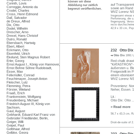
Corinth, Lovis
auf Transparent
Correggio, Antonio da
sowie am Rand 
Crodel, Charles
WVZ Lorenz NSk
Cross, Henri Edmond
Insgesamt etwas we
Dalí, Salvador
Perforierung, die 
de Dreux, Alfred
fingerspurig. Vers
Dix, Otto
recto durchschein
Dodel, Wilhelm
42,9 x 33 cm, Psp
Drescher, Arno
Drexel, Hans Christof
Dutro, Ronald
Ebersbach, Hartwig
Ebert, Albert
Eckmann, Otto
232 Otto Dix
Eisenfeld, Ulrich
Otto Dix
1891 U
Ekelund, Sten Magnus Robert
Erler, Georg
Red chalk drawi
Ernst August I., König von Hannover,
"KATASTRON"-Kar
Ernst Bohne Söhne Rudolstadt,
äußersten u. Bl
Esser, Max
Freigestellt im
Felixmüller, Conrad
einem ebonisier
Feuchtmayer, Joseph Anton
WVZ Lorenz NSK
Fleischer, Lutz
Flemming, Petra
Provenienz: Nord
Förster, Wieland
Neher, Essen. 
Fraaß, Erich
Frankenstein, Wolfgang
Lit.:
Freudenberg, Michael
Otto Dix: Otto
..
Friedrich August III, König von
> Read more
Sachsen,
Gaul, August
56,7 x 43,3 cm, R
Gebhardt, Eduard Karl Franz von
Gebrüder Friedländer, Berlin,
Geiger, Willi
Droit-de-suite of 2
Geipel, Paul
Gelbhaar, Alfred
Gelbke, Georg
233 Otto Dix 