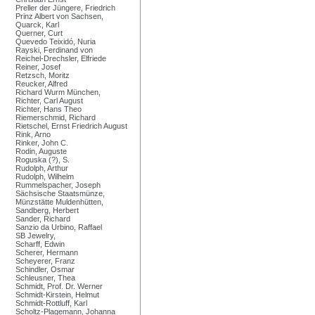
Preller der Jüngere, Friedrich
Prinz Albert von Sachsen,
Quarck, Karl
Querner, Curt
Quevedo Teixidó, Nuria
Rayski, Ferdinand von
Reichel-Drechsler, Elfriede
Reiner, Josef
Retzsch, Moritz
Reucker, Alfred
Richard Wurm München,
Richter, Carl August
Richter, Hans Theo
Riemerschmid, Richard
Rietschel, Ernst Friedrich August
Rink, Arno
Rinker, John C.
Rodin, Auguste
Roguska (?), S.
Rudolph, Arthur
Rudolph, Wilhelm
Rummelspacher, Joseph
Sächsische Staatsmünze,
Münzstätte Muldenhütten,
Sandberg, Herbert
Sander, Richard
Sanzio da Urbino, Raffael
SB Jewelry,
Scharff, Edwin
Scherer, Hermann
Scheyerer, Franz
Schindler, Osmar
Schleusner, Thea
Schmidt, Prof. Dr. Werner
Schmidt-Kirstein, Helmut
Schmidt-Rottluff, Karl
Scholtz-Plagemann, Johanna