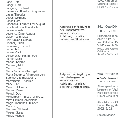
WVZ Karsch 28
Lang, Fritz
Vereinzelt leicht s
Lange, Otto
Bl. 29,7 x 21 cm (
Langner, Reinhold
Lawrence, Friedrich August von
Lazer, Theodor
Leber, Wolfgang
Leifer, Horst
Leonhardi, Eduard Emil August
361 Otto Dix
Leonhardt, Carl Friedrich
Lepke, Gerda
Otto Dix
1891 U
Leuteritz, Ernst August
Lithograph in co
Liebermann, Max
datiert 'Dix 65',
Lier, Adolph Heinrich
von Otto Dix, D
Lindner, Ulrich
WVZ Karsch 301 I
Lissmann, Friedrich
Recto und verso ga
Löffler, Fritz
Griffknicke.
Lohse, Carl
St. 62 x 50,2 cm, 
Lohse-Wächtler, Elfriede
Luther, Martin
Maass, Konrad
Mahnke, Adolf
Marc, Franz
Maria Anna von Portugal,
504 Stefan M
Maria Josepha Prinzessin von
Sachsen, Erzherzogin ,
Stefan Moses
1
Martersteig, Friedrich
Otto Dix
1891 U
Marx, Carl
Silver gelatine p
Masereel, Frans
bezeichnet "Ate
Maurer, Dóra
Künstlerstempel
Meisel, Otto
Hinter Glas in 
Meisenbach, Riffarth und Co.,
Midy, Emmanuel Adolphe
Abgebildet in: 
Mogk, Johannes Heinrich
Loriot, Peggy 
Moncara,
2022. S. 22.
Morgner, Michael
Moses, Stefan
Stefan Moses, H
Müller, Michael