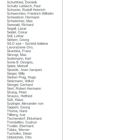
Schuhfried, Dominik
Schultz-Liebisch, Paul
Schuster, Rudolf Heinrich
Schwechten, Friedrich Wilhelm
Schweitzer, Hermann
Schwimmer, Max
Seewald, Richard
Segall, Lasar
Seidel, Oskar
Sell, Lothar
Siebert, Georg
SILO spa – Società Italiana
Lavorazione Oro,
Skarbina, Franz
Slevogt, Max
Sodemann, Karl
Sonia B. Designs,
Splett, Meinolf
Spoede, Jean-Jacques
Steger, Milly
Steiner-Prag, Hugo
Stelzmann, Volker
Stengel, Gerhard
Sterl, Robert Hermann
Strang, Peter
Strauss, Helfried
Süß, Klaus
Szpinger, Alexander von
Tappert, Georg
Thoma, Hans
Tillberg, Ivar
Tischendorf, Ekkehard
Trendafilov, Gudrun
Trodler, Eberhard
Tübke, Werner
Tucholke, Dieter
Ubbelohde, Otto