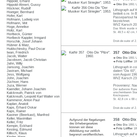
Hippold, Erhard
Hippold-Ahnert, Gussy
Otto Dix
1891 U
Höckner, Rudolf
Lithograph auf K
Hoetger, Bernhard
betitelt o.re. I
Hofer, Karl
Passepartout hi
Hofmann, Ludwig von
bezeichnet.
Hofmann, Veit
WVZ Karsch 202
Hoge, Annelise
Das Werk wurde ni
Holtz, Karl
St. 49,5 x 42 cm, 
Horlbeck, Günter
Horlbeck-Kappler, Irmgard
Horschik, Josef Johann
Droit-de-suite of 2
Hübner & Matz,
Huldschinsky, Paul Oscar
Iwan, Friedrich
357 Otto Dix 
Jacob, Walter
Otto Dix
1891 U
Jacobsen, Jacob Christian
Fritz Löffler
18
Jahn, Willy
Jansong, Joachim
Lithograph in co
Jastram, Michael
datiert "Dix 60",
Jess, Wolfgang
vom August 1960
John, Joachim
WVZ Karsch 232 
Jüchser, Hans
Juza, Werner
Provenienz: Nac
Kaendler, Johann Joachim
Der äußerste Randb
Kalckreuth, Patrick von
unscheinbaren Stau
Knickspuren.
Kalckreuth, Leopold Karl Walter von
St. 42,8 cm x 68 c
Kammerer, Anton Paul
Kaplan, Anatoli
Kaps, Erhard Oskar
Droit-de-suite of 2
Kaps, Rainer
Kastner (Beerkast), Manfred
Keller, Maximilian
358 Otto Dix 
Keller, Fritz
Otto Dix
1891 U
Kempin, Eckhard
Fritz Löffler
18
Kesting, Edmund
Killisch, Klaus
Lithograph auf 
Kinder, Hans