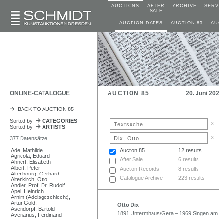
AUCTIONS
AFTER
ARCHIVE
SERV
SALE
AUCTION DATES
AUCTION 85
AU
ONLINE-CATALOGUE
AUCTION 85
20. Juni 20
BACK TO AUCTION 85
Sorted by
CATEGORIES
x
Sorted by
ARTISTS
x
377 Datensätze
Ade, Mathilde
Auction 85
12 results
Agricola, Eduard
After Sale
6 results
Ahnert, Elisabeth
Albert, Peter
Auction Records
8 results
Altenbourg, Gerhard
Catalogue Archive
223 results
Altenkirch, Otto
Andler, Prof. Dr. Rudolf
Apel, Heinrich
Arnim (Adelsgeschlecht),
Artur Gold,
Otto Dix
Asendorpf, Bartold
1891 Untermhaus/Gera – 1969 Singen am 
Avenarius, Ferdinand