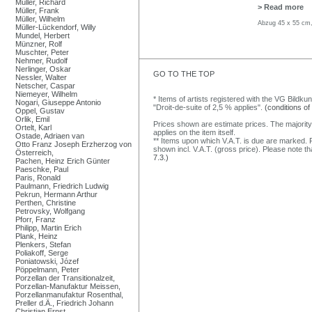
Müller, Richard
> Read more
Müller, Frank
Müller, Wilhelm
Abzug 45 x 55 cm,
Müller-Lückendorf, Willy
Mundel, Herbert
Münzner, Rolf
Muschter, Peter
Nehmer, Rudolf
Nerlinger, Oskar
GO TO THE TOP
Nessler, Walter
Netscher, Caspar
Niemeyer, Wilhelm
* Items of artists registered with the VG Bildku
Nogari, Giuseppe Antonio
"Droit-de-suite of 2,5 % applies".
(conditions of
Oppel, Gustav
Orlik, Emil
Prices shown are estimate prices. The majority
Ortelt, Karl
applies on the item itself.
Ostade, Adriaen van
** Items upon which V.A.T. is due are marked. F
Otto Franz Joseph Erzherzog von
shown incl. V.A.T. (gross price). Please note tha
Österreich,
7.3.)
Pachen, Heinz Erich Günter
Paeschke, Paul
Paris, Ronald
Paulmann, Friedrich Ludwig
Pekrun, Hermann Arthur
Perthen, Christine
Petrovsky, Wolfgang
Pforr, Franz
Philipp, Martin Erich
Plank, Heinz
Plenkers, Stefan
Poliakoff, Serge
Poniatowski, Józef
Pöppelmann, Peter
Porzellan der Transitionalzeit,
Porzellan-Manufaktur Meissen,
Porzellanmanufaktur Rosenthal,
Preller d.Ä., Friedrich Johann
Christian Ernst