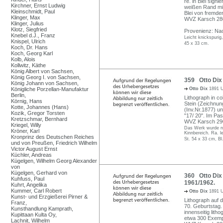
re. in Blei signie
Kirchner, Ernst Ludwig
weißen Rand mit
Kleinschmidt, Paul
Blei von fremde
Klinger, Max
WVZ Karsch 28
Klinger, Julius
Klotz, Siegfried
Provenienz: Nac
Knebel d.J., Franz
Leicht knickspurig,
Knispel, Ulrich
45 x 33 cm.
Koch, Dr. Hans
Koch, Georg Karl
Kolb, Alois
Kollwitz, Käthe
König Albert von Sachsen,
König Georg I. von Sachsen,
359 Otto Dix 
König Johann von Sachsen,
Königliche Porzellan-Manufaktur
Otto Dix
1891 U
Berlin,
Lithograph in co
Körnig, Hans
Stein (Zeichnun
Kotte, Johannes (Hans)
(Inv.Nr.1877) u
Kozik, Gregor Torsten
"17/ 20". Im Pa
Kretzschmar, Bernhard
WVZ Karsch 29
Kriegel, Willy
Das Werk wurde nic
Kröner, Karl
Kinnbereich. Ra. l
Kronprinz des Deutschen Reiches
St. 54 x 33 cm, Bl
und von Preußen, Friedrich Wilhelm
Victor August Ernst
Küchler, Andreas
Kügelgen, Wilhelm Georg Alexander
von
Kügelgen, Gerhard von
360 Otto Dix 
Kuhfuss, Paul
1961/1962.
Kuhrt, Angelika
Kummer, Carl Robert
Otto Dix
1891 U
Kunst- und Erzgießerei Pirner &
Lithograph auf
Franz,
70. Geburtstag. 
Kunsthandlung Kamprath,
innenseitig lith
Kupittaan Kulta Oy,
etwa 300 Exempl
Lachnit, Wilhelm