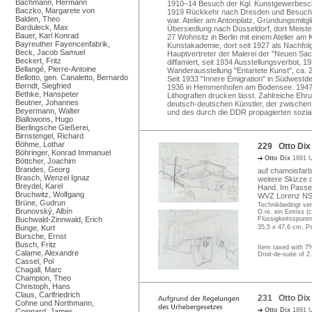
Bachmann, Hermann
1910–14 Besuch der Kgl. Kunstgewerbeschule
Baczko, Margarete von
1919 Rückkehr nach Dresden und Besuch 
Balden, Theo
war. Atelier am Antonplatz, Gründungsmit
Barduleck, Max
Übersiedlung nach Düsseldorf, dort Meiste
Bauer, Karl Konrad
27 Wohnsitz in Berlin mit einem Atelier a
Bayreuther Fayencenfabrik,
Kunstakademie, dort seit 1927 als Nachfol
Beck, Jacob Samuel
Hauptvertreter der Malerei der "Neuen Sach
Beckert, Fritz
diffamiert, seit 1934 Ausstellungsverbot,
Bellangé, Pierre-Antoine
Wanderausstellung "Entartete Kunst", ca.
Bellotto, gen. Canaletto, Bernardo
Seit 1933 "Innere Emigration" in Südwestd
Berndt, Siegfried
1936 in Hemmenhofen am Bodensee. 1947–66
Bethke, Hanspeter
Lithografien drucken lässt. Zahlreiche Eh
Beutner, Johannes
deutsch-deutschen Künstler, der zwischen
Beyermann, Walter
und des durch die DDR propagierten sozial
Biallowons, Hugo
Bierlingsche Gießerei,
Birnstengel, Richard
Böhme, Lothar
229 Otto Dix 
Böhringer, Konrad Immanuel
Otto Dix
1891 U
Böttcher, Joachim
Brandes, Georg
auf chamoisfarbe
Brasch, Wenzel Ignaz
weitere Skizze 
Breydel, Karel
Hand. Im Passe
Bruchwitz, Wolfgang
WVZ Lorenz NSk
Brüne, Gudrun
Technikbedingt ver
Brunovský, Albín
O.re. ein Einriss (
Buchwald-Zinnwald, Erich
Flüssigkeitsspuren
Bunge, Kurt
35,5 x 47,6 cm, P
Bursche, Ernst
Busch, Fritz
Item taxed with 7
Calame, Alexandre
Droit-de-suite of 2
Cassel, Pol
Chagall, Marc
Champion, Theo
Christoph, Hans
Claus, Carlfriedrich
231 Otto Dix 
Cohne und Northmann,
Otto Dix
1891 U
Coignard, James