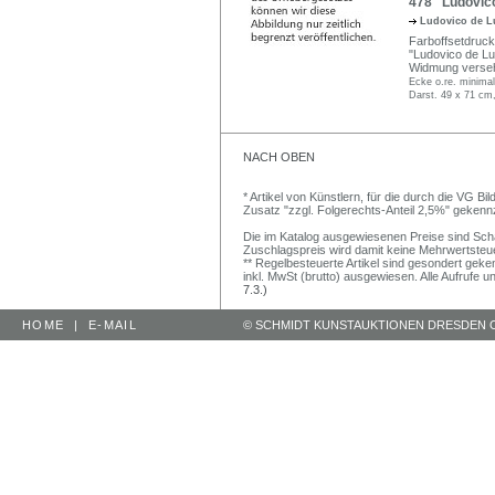
478 Ludovico 
Ludovico de L
Farboffsetdruck, 
"Ludovico de Lui
Widmung verse
Ecke o.re. minimal
Darst. 49 x 71 cm,
NACH OBEN
* Artikel von Künstlern, für die durch die VG 
Zusatz "zzgl. Folgerechts-Anteil 2,5%" gekenn
Die im Katalog ausgewiesenen Preise sind Schätz
Zuschlagspreis wird damit keine Mehrwertsteu
** Regelbesteuerte Artikel sind gesondert geken
inkl. MwSt (brutto) ausgewiesen. Alle Aufrufe 
7.3.)
HOME
|
E-MAIL
© SCHMIDT KUNSTAUKTIONEN DRESDEN