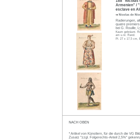
188 Nicolas 
Armenien" / "F
esclave en Al
Nicolas de Ni
Radierungen, altk
quatre premiers 
bei G. Rouille, 
Kaum gebräunt. Re
am u.re. Rand.
Pl. 27 x 17,5 cm, 
NACH OBEN
* Artikel von Künstlern, für die durch die VG 
Zusatz "zzgl. Folgerechts-Anteil 2,5%" gekenn