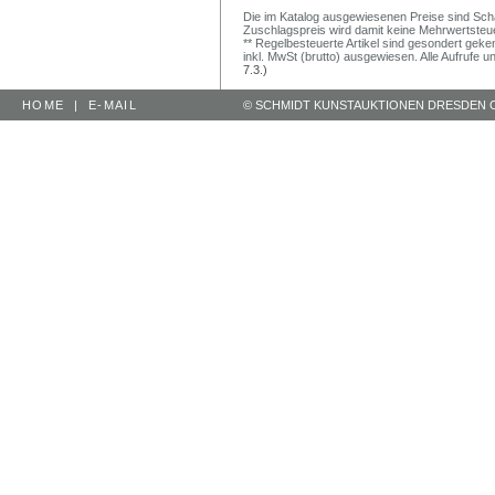
Die im Katalog ausgewiesenen Preise sind Schätz
Zuschlagspreis wird damit keine Mehrwertsteu
** Regelbesteuerte Artikel sind gesondert geken
inkl. MwSt (brutto) ausgewiesen. Alle Aufrufe 
7.3.)
HOME
|
E-MAIL
© SCHMIDT KUNSTAUKTIONEN DRESDEN