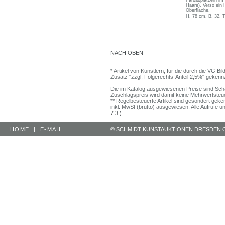
Farbabplatzern im 
Haare). Verso ein
Oberfläche.
H. 78 cm, B. 32, 
NACH OBEN
* Artikel von Künstlern, für die durch die VG 
Zusatz "zzgl. Folgerechts-Anteil 2,5%" gekenn
Die im Katalog ausgewiesenen Preise sind Schätz
Zuschlagspreis wird damit keine Mehrwertsteu
** Regelbesteuerte Artikel sind gesondert geken
inkl. MwSt (brutto) ausgewiesen. Alle Aufrufe 
7.3.)
HOME
|
E-MAIL
© SCHMIDT KUNSTAUKTIONEN DRESDEN