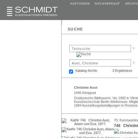
AUKTIONEN
NACHVERKAUF
ARCHIV
SUCHE
x
x
Katalog-Archiv
3 Ergebnisse
Christine Aust
1945 Königsee
Ostdeutsche Bildhauerin. Vor 1982 in Vilm
Kunsthochschule Berlin-Weißensee. Mitglie
1984 Ausstellungsbeteiligungen in Rostock,
70. Kunstauktio
746 Christin
Christine A