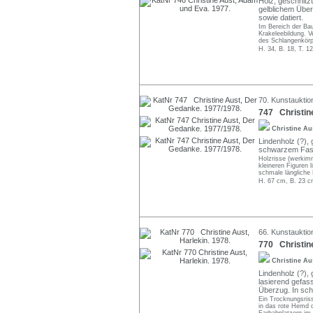
Holz, geschnitzt
gelblichem Über
sowie datiert.
Im Bereich der Bau
Krakeleebildung. V
des Schlangenkörp
H. 34, B. 18, T. 1
70. Kunstauktio
747 Christin
Christine A
Lindenholz (?), 
schwarzem Faser
Holzrisse (werkim
kleineren Figuren 
schmale längliche 
H. 67 cm, B. 23 c
66. Kunstauktio
770 Christine
Christine A
Lindenholz (?), 
lasierend gefass
Überzug. In sch
Ein Trocknungsriss
in das rote Hemd d