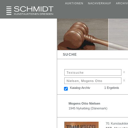
AUKTIONEN
NACHVERKAUF
ARCHIV
SUCHE
x
x
Katalog-Archiv
1 Ergebnis
Mogens Otto Nielsen
1945 Nykøbing (Dänemark)
70. Kunstauktio