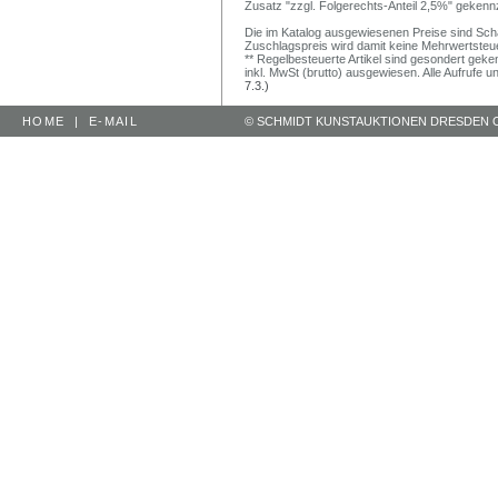
Zusatz "zzgl. Folgerechts-Anteil 2,5%" gekenn
Die im Katalog ausgewiesenen Preise sind Schätz
Zuschlagspreis wird damit keine Mehrwertsteu
** Regelbesteuerte Artikel sind gesondert geken
inkl. MwSt (brutto) ausgewiesen. Alle Aufrufe 
7.3.)
HOME
|
E-MAIL
© SCHMIDT KUNSTAUKTIONEN DRESDEN