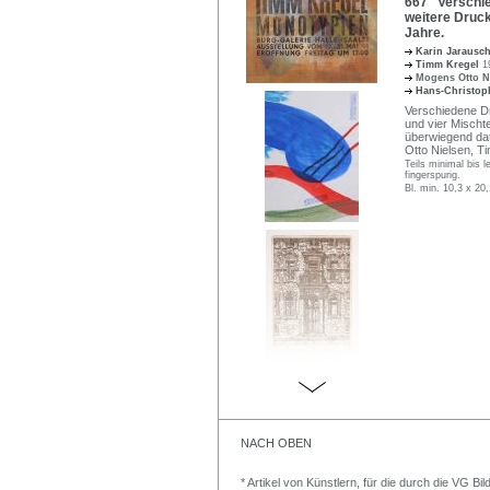
667 Verschie
weitere Druck
Jahre.
Karin Jarausc
Timm Kregel
1
Mogens Otto N
Hans-Christop
Verschiedene Dr
und vier Mischte
überwiegend dati
Otto Nielsen, T
Teils minimal bis l
fingerspurig.
Bl. min. 10,3 x 20
NACH OBEN
* Artikel von Künstlern, für die durch die VG 