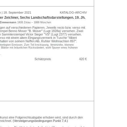
n | 18. September 2021
KATALOG-ARCHIV
r Zeichner, Sechs Landschaftsdarstellungen. 19. Jh.
t Zimmermann
1808 Zittau – 1888 München
ungen auf verschiedenen Papieren. Jeweils recto bzw. verso mit
mpel Benno Moser "B. Moser" (Lugt 1828a) versehen. Zwei
m Sammlerstempel Victor Sieger "VS" (Lugt 2377) versehen.
erso mit einem altem Eingangsvermerk in Tusche "Albert
alten von seinem Neffen Alb. Ruhter Weihnachten 897".
nterlegten Einrissen. Zum Teil knickspurig. Vereinzelte, kleinere
 Blätter mit bräunlichen Rückständen, wohl Spuren eines früheren
.
Schätzpreis
420 €
Bildkunst eine Folgerechtsabgabe erhoben wird, sind durch den
zeichnet.
(Versteigerungsbedingungen Punkt 7.4.)