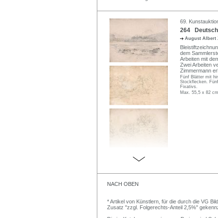
69. Kunstauktio
264 Deutsche
August Alber
Bleistiftzeichn
dem Sammlerste
Arbeiten mit de
Zwei Arbeiten v
Zimmermann erh
Fünf Blätter mit hi
Stockflecken. Fünf
Fixativs.
Max. 55,5 x 82 cm
NACH OBEN
* Artikel von Künstlern, für die durch die VG 
Zusatz "zzgl. Folgerechts-Anteil 2,5%" gekenn