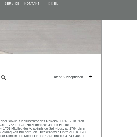
SERVICE
KONTAKT
DE
EN
+
mehr Suchoptionen
echer sowie Buchillustrator des Rokoko. 1736–65 in Paris
ffard. 1736 Ruf als Holzschnitzer an den Hof des
it 1751 Mitglied der Académie de Saint-Luc, ab 1764 deren
ückung von Büchern, als Holzschnitzer führte er u.a. 1766
s der Königin und Möbel für das Chambre de la Paix aus. In