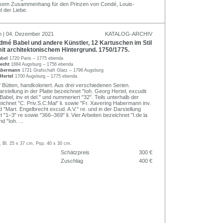
 diesem Zusammenhang für den Prinzen von Condé, Louis-
 der Liebe.
n | 04. Dezember 2021
KATALOG-ARCHIV
mé Babel und andere Künstler, 12 Kartuschen im Stil
it architektonischem Hintergrund. 1750/1775.
abel
1720 Paris – 1775 ebenda
recht
1684 Augsburg – 1756 ebenda
Habermann
1721 Grafschaft Glatz – 1796 Augsburg
Hertel
1700 Augsburg – 1775 ebenda
 Bütten, handkoloriert. Aus drei verschiedenen Serien.
rstellung in der Platte bezeichnet "Ioh. Georg Hertel, excudit
"Babel, inv et del." und nummeriert "32". Teils unterhalb der
ichnet "C. Priv.S.C:Mai" li. sowie "Fr. Xavering Habermann inv.
und "Mart. Engelbrecht excud. A.V." re. und in der Darstellung
"1–3" re sowie "366–369" li. Vier Arbeiten bezeichnet "I.de la
und "Ioh.
...
, Bl. 25 x 37 cm, Psp. 40 x 30 cm.
Schätzpreis
300 €
Zuschlag
400 €