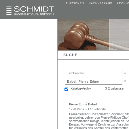
AUKTIONEN
NACHVERKAUF
ARCHIV
SUCHE
x
x
Katalog-Archiv
3 Ergebnisse
Pierre Edmé Babel
1720 Paris – 1775 ebenda
Französischer Holzschnitzer, Zeichner, St
gearbeitet, Lehrer von Pierre-Philippe Cho
schwedischen Königs, lehnte jedoch ab. Se
Berater. Vorwiegend Zeichner zur Ausschm
für Versailles das Kopfteil des Winterbette