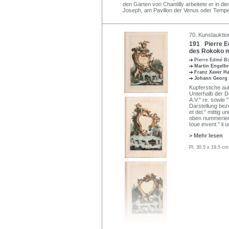
den Gärten von Chantilly arbeitete er in
Joseph, am Pavillon der Venus oder Tempel
70. Kunstauktio
191 Pierre Ed
des Rokoko m
Pierre Edmé B
Martin Engelb
Franz Xaver 
Johann Georg 
Kupferstiche auf
Unterhalb der Da
A.V." re. sowie 
Darstellung beze
et del." mittig 
oben nummeriert 
Ioue invent." li 
> Mehr lesen
Pl. 30,5 x 19,5 cm