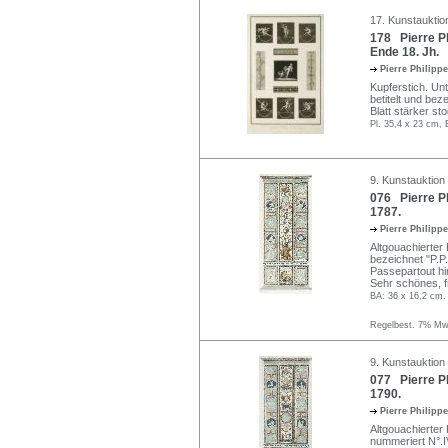
17. Kunstauktio
178 Pierre Ph
Ende 18. Jh.
Pierre Philipp
Kupferstich. Unt
betitelt und bez
Blatt stärker s
Pl. 35,4 x 23 cm, 
9. Kunstauktion
076 Pierre Ph
1787.
Pierre Philipp
Altgouachierter 
bezeichnet "P.P. 
Passepartout hin
Sehr schönes, fr
BA: 36 x 16,2 cm.
Regelbest. 7% MwS
9. Kunstauktion
077 Pierre Ph
1790.
Pierre Philipp
Altgouachierter 
nummeriert N°.IV