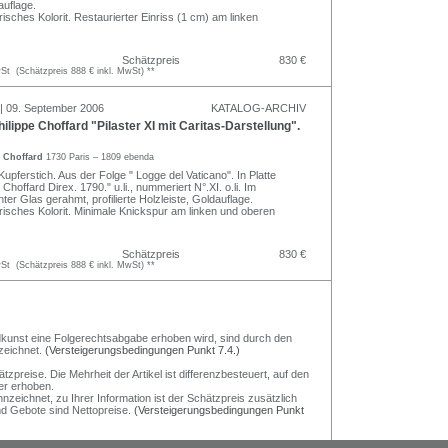
auflage.
isches Kolorit. Restaurierter Einriss (1 cm) am linken
Schätzpreis
830 €
t (Schätzpreis 888 € inkl. MwSt) **
 | 09. September 2006
KATALOG-ARCHIV
ilippe Choffard "Pilaster XI mit Caritas-Darstellung".
e Choffard
1730 Paris – 1809 ebenda
Kupferstich. Aus der Folge " Logge del Vaticano". In Platte
Choffard Direx. 1790." u.li., nummeriert N°.XI. o.li. Im
ter Glas gerahmt, profilierte Holzleiste, Goldauflage.
risches Kolorit. Minimale Knickspur am linken und oberen
Schätzpreis
830 €
t (Schätzpreis 888 € inkl. MwSt) **
Bildkunst eine Folgerechtsabgabe erhoben wird, sind durch den
zeichnet.
(Versteigerungsbedingungen Punkt 7.4.)
preise. Die Mehrheit der Artikel ist differenzbesteuert, auf den
er erhoben.
nzeichnet, zu Ihrer Information ist der Schätzpreis zusätzlich
und Gebote sind Nettopreise.
(Versteigerungsbedingungen Punkt