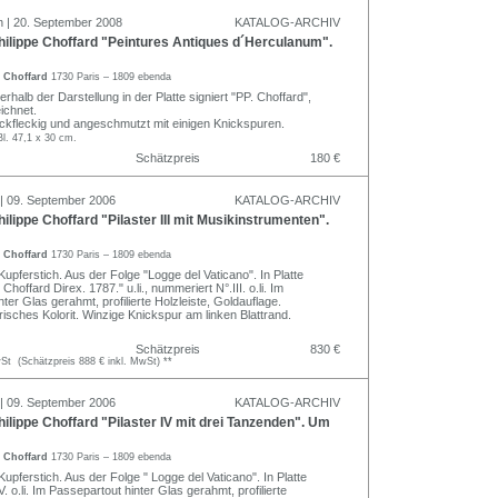
n | 20. September 2008
KATALOG-ARCHIV
ilippe Choffard "Peintures Antiques d´Herculanum".
e Choffard
1730 Paris – 1809 ebenda
erhalb der Darstellung in der Platte signiert "PP. Choffard",
eichnet.
tockfleckig und angeschmutzt mit einigen Knickspuren.
Bl. 47,1 x 30 cm.
Schätzpreis
180 €
 | 09. September 2006
KATALOG-ARCHIV
ilippe Choffard "Pilaster III mit Musikinstrumenten".
e Choffard
1730 Paris – 1809 ebenda
Kupferstich. Aus der Folge "Logge del Vaticano". In Platte
Choffard Direx. 1787." u.li., nummeriert N°.III. o.li. Im
ter Glas gerahmt, profilierte Holzleiste, Goldauflage.
isches Kolorit. Winzige Knickspur am linken Blattrand.
Schätzpreis
830 €
t (Schätzpreis 888 € inkl. MwSt) **
 | 09. September 2006
KATALOG-ARCHIV
ilippe Choffard "Pilaster IV mit drei Tanzenden". Um
e Choffard
1730 Paris – 1809 ebenda
Kupferstich. Aus der Folge " Logge del Vaticano". In Platte
. o.li. Im Passepartout hinter Glas gerahmt, profilierte