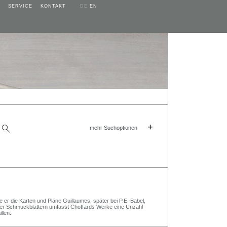
SERVICE
KONTAKT
DE
EN
+
mehr Suchoptionen
te er die Karten und Pläne Guillaumes, später bei P.E. Babel,
ßer Schmuckblättern umfasst Choffards Werke eine Unzahl
llen.