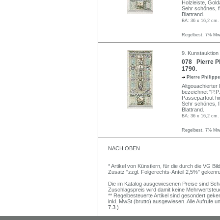
Holzleiste, Gold
Sehr schönes, fr
Blattrand.
BA: 36 x 16,2 cm.
Regelbest. 7% MwS
9. Kunstauktion
078 Pierre Ph
1790.
Pierre Philipp
Altgouachierter 
bezeichnet "P.P. 
Passepartout hin
Sehr schönes, f
Blattrand.
BA: 36 x 16,2 cm.
Regelbest. 7% MwS
NACH OBEN
* Artikel von Künstlern, für die durch die VG 
Zusatz "zzgl. Folgerechts-Anteil 2,5%" gekenn
Die im Katalog ausgewiesenen Preise sind Schätz
Zuschlagspreis wird damit keine Mehrwertsteu
** Regelbesteuerte Artikel sind gesondert geken
inkl. MwSt (brutto) ausgewiesen. Alle Aufrufe 
7.3.)