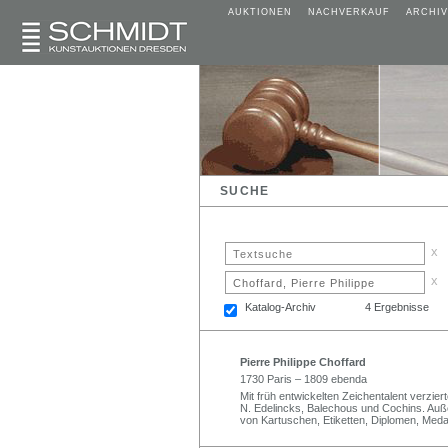
AUKTIONEN
NACHVERKAUF
ARCHIV
SUCHE
x
x
Katalog-Archiv
4 Ergebnisse
Pierre Philippe Choffard
1730 Paris – 1809 ebenda
Mit früh entwickelten Zeichentalent verzier
N. Edelincks, Balechous und Cochins. Au
von Kartuschen, Etiketten, Diplomen, Medai