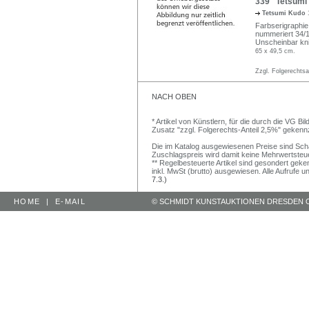
339 Tetsumi K
Tetsumi Kudo
Farbserigraphie
nummeriert 34/
Unscheinbar kni
65 x 49,5 cm.
Zzgl. Folgerechts
NACH OBEN
* Artikel von Künstlern, für die durch die VG 
Zusatz "zzgl. Folgerechts-Anteil 2,5%" gekenn
Die im Katalog ausgewiesenen Preise sind Schätz
Zuschlagspreis wird damit keine Mehrwertsteu
** Regelbesteuerte Artikel sind gesondert geken
inkl. MwSt (brutto) ausgewiesen. Alle Aufrufe 
7.3.)
HOME
|
E-MAIL
© SCHMIDT KUNSTAUKTIONEN DRESDEN